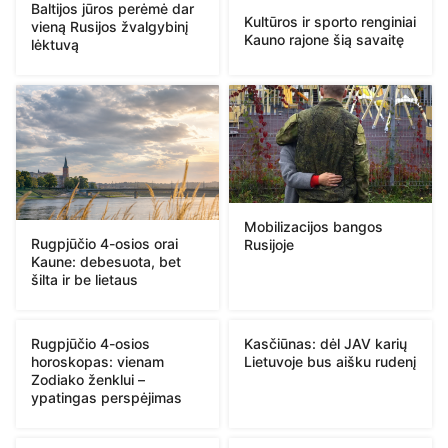
Baltijos jūros perėmė dar
Kultūros ir sporto renginiai
vieną Rusijos žvalgybinį
Kauno rajone šią savaitę
lėktuvą
Mobilizacijos bangos
Rugpjūčio 4-osios orai
Rusijoje
Kaune: debesuota, bet
šilta ir be lietaus
Rugpjūčio 4-osios
Kasčiūnas: dėl JAV karių
horoskopas: vienam
Lietuvoje bus aišku rudenį
Zodiako ženklui –
ypatingas perspėjimas