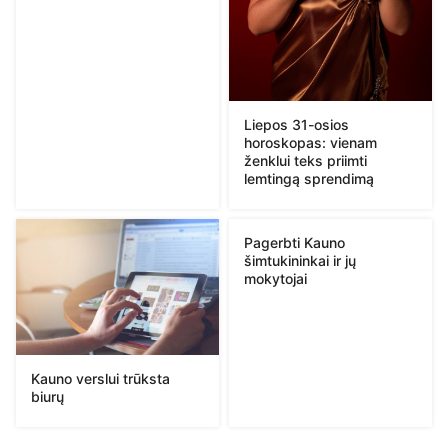
Liepos 31-osios
horoskopas: vienam
ženklui teks priimti
lemtingą sprendimą
Pagerbti Kauno
šimtukininkai ir jų
mokytojai
Kauno verslui trūksta
biurų