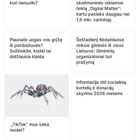
kuri nenuvils?
skaitmeninės reklamos
tinklą „Digital Matter“:
kartu pasieks daugiau nei
1,6 mln. vartotojų
Plaunate uogas vos grįžę
Šeštadienį Kėdainiuose
iš parduotuvės?
rinksis giminės iš visos
Sužinokite, kodėl tai
Lietuvos: Gimininių
didžiausia klaida
organizatoriai turi
prašymą
Informacija dėl socialinių
kortelių ir donacijų
skyrimo 2026 metams
„TikTok“ mus seka
nuolat?