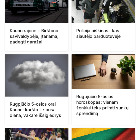
Kauno rajone ir Birštono
Policija aiškinasi, kas
savivaldybėje, įtariama,
siautėjo parduotuvėje
padegti garažai
Rugpjūčio 5-osios
horoskopas: vienam
Rugpjūčio 5-osios orai
ženklui teks priimti sunkų
Kaune: karšta ir sausa
sprendimą
diena, vakare išsigiedrys