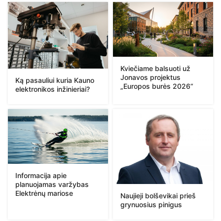
Kviečiame balsuoti už
Jonavos projektus
Ką pasauliui kuria Kauno
„Europos burės 2026“
elektronikos inžinieriai?
Informacija apie
planuojamas varžybas
Elektrėnų mariose
Naujieji bolševikai prieš
grynuosius pinigus