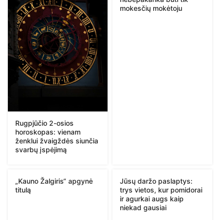
mokesčių mokėtoju
Rugpjūčio 2-osios
horoskopas: vienam
ženklui žvaigždės siunčia
svarbų įspėjimą
„Kauno Žalgiris“ apgynė
Jūsų daržo paslaptys:
titulą
trys vietos, kur pomidorai
ir agurkai augs kaip
niekad gausiai