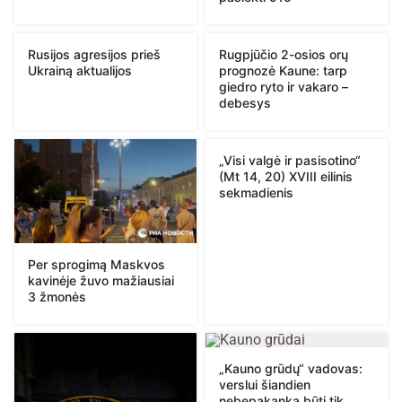
Rusijos agresijos prieš
Rugpjūčio 2-osios orų
Ukrainą aktualijos
prognozė Kaune: tarp
giedro ryto ir vakaro –
debesys
„Visi valgė ir pasisotino“
(Mt 14, 20) XVIII eilinis
sekmadienis
Per sprogimą Maskvos
kavinėje žuvo mažiausiai
3 žmonės
„Kauno grūdų“ vadovas:
verslui šiandien
nebepakanka būti tik