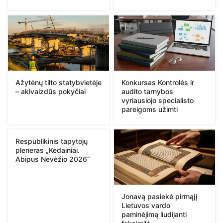
Ažytėnų tilto statybvietėje
Konkursas Kontrolės ir
– akivaizdūs pokyčiai
audito tarnybos
vyriausiojo specialisto
pareigoms užimti
Respublikinis tapytojų
pleneras „Kėdainiai.
Abipus Nevėžio 2026“
Jonavą pasiekė pirmąjį
Lietuvos vardo
paminėjimą liudijanti