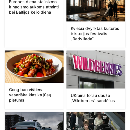
Europos diena stalinizmo
ir nacizmo aukoms atminti
bei Baltijos kelio diena
Kviečia dvyliktas kultūros
ir istorijos festivalis
„Radviliada“
Gong bao vištiena –
vasariška klasika jūsų
UKraina toliau daužo
pietums
„Wildberries“ sandėlius