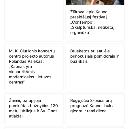
Žiūrovai apie Kaune
prasidėjusį festivalį
„ConTempo“:
„Skulptūriška, netikėta,
organiška“
M. K. Čiurlionio koncertų
Brusketos su saulėje
centro projekto autorius
prinokusiais pomidorais ir
Rolandas Palekas:
bazilikais
„Kaunas yra
vienareikšmis
moderniosios Lietuvos
centras“
Žeimių parapijoje
Rugpjūčio 3-osios orų
paminėtas bažnyčios 120
prognozė Kaune: laukia
metų jubiliejus ir Šv. Onos
giedra ir rami diena
atlaidai