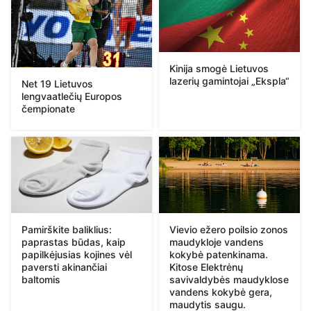
Kinija smogė Lietuvos
lazerių gamintojai „Ekspla“
Net 19 Lietuvos
lengvaatlečių Europos
čempionate
Pamirškite baliklius:
Vievio ežero poilsio zonos
paprastas būdas, kaip
maudykloje vandens
papilkėjusias kojines vėl
kokybė patenkinama.
paversti akinančiai
Kitose Elektrėnų
baltomis
savivaldybės maudyklose
vandens kokybė gera,
maudytis saugu.