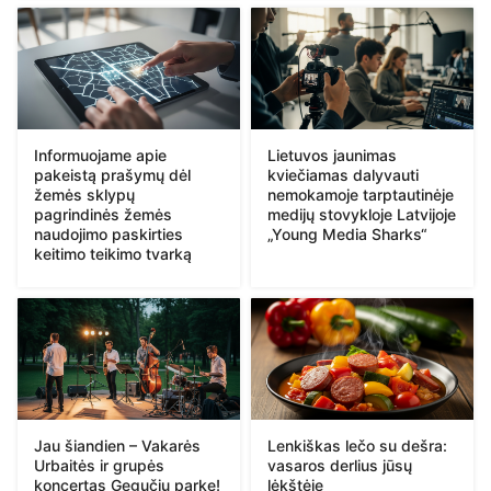
Informuojame apie
Lietuvos jaunimas
pakeistą prašymų dėl
kviečiamas dalyvauti
žemės sklypų
nemokamoje tarptautinėje
pagrindinės žemės
medijų stovykloje Latvijoje
naudojimo paskirties
„Young Media Sharks“
keitimo teikimo tvarką
Jau šiandien – Vakarės
Lenkiškas lečo su dešra:
Urbaitės ir grupės
vasaros derlius jūsų
koncertas Gegučių parke!
lėkštėje