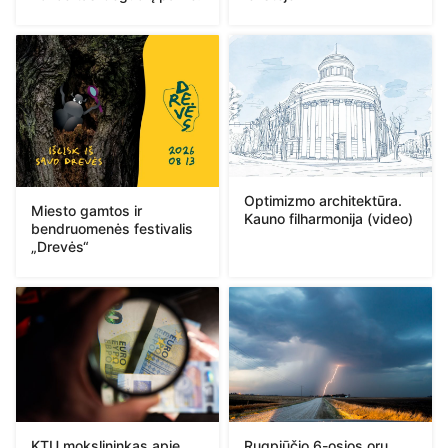
Optimizmo architektūra.
Miesto gamtos ir
Kauno filharmonija (video)
bendruomenės festivalis
„Drevės“
KTU mokslininkas apie
Rugpjūčio 6-osios orų