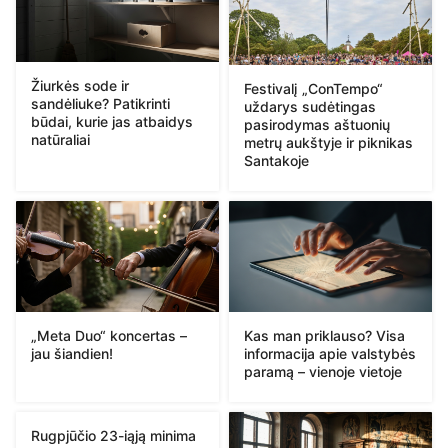
Žiurkės sode ir
Festivalį „ConTempo“
sandėliuke? Patikrinti
uždarys sudėtingas
būdai, kurie jas atbaidys
pasirodymas aštuonių
natūraliai
metrų aukštyje ir piknikas
Santakoje
„Meta Duo“ koncertas –
Kas man priklauso? Visa
jau šiandien!
informacija apie valstybės
paramą – vienoje vietoje
Rugpjūčio 23-iąją minima