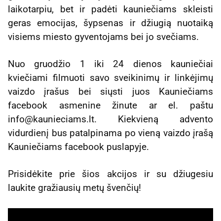
laikotarpiu, bet ir padėti kauniečiams skleisti
geras emocijas, šypsenas ir džiugią nuotaiką
visiems miesto gyventojams bei jo svečiams.
Nuo gruodžio 1 iki 24 dienos kauniečiai
kviečiami filmuoti savo sveikinimų ir linkėjimų
vaizdo įrašus bei siųsti juos Kauniečiams
facebook asmenine žinute ar el. paštu
info@kaunieciams.lt. Kiekvieną advento
vidurdienį bus patalpinama po vieną vaizdo įrašą
Kauniečiams facebook puslapyje.
Prisidėkite prie šios akcijos ir su džiugesiu
laukite gražiausių metų švenčių!