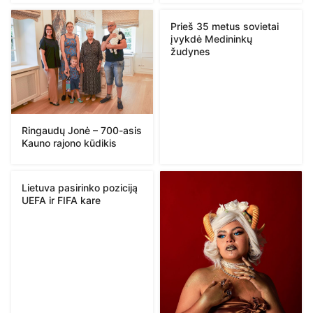
Prieš 35 metus sovietai
įvykdė Medininkų
žudynes
Ringaudų Jonė – 700-asis
Kauno rajono kūdikis
Lietuva pasirinko poziciją
UEFA ir FIFA kare