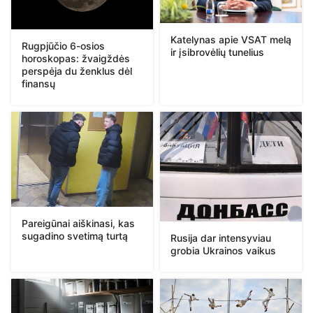
Katelynas apie VSAT melą
Rugpjūčio 6-osios
ir įsibrovėlių tunelius
horoskopas: žvaigždės
perspėja du ženklus dėl
finansų
Pareigūnai aiškinasi, kas
sugadino svetimą turtą
Rusija dar intensyviau
grobia Ukrainos vaikus