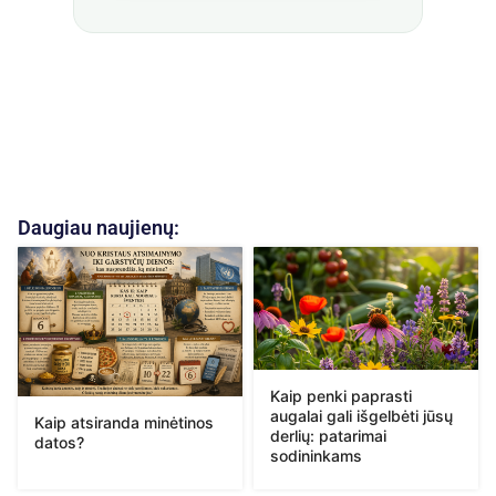
Daugiau naujienų:
Kaip penki paprasti
augalai gali išgelbėti jūsų
Kaip atsiranda minėtinos
derlių: patarimai
datos?
sodininkams