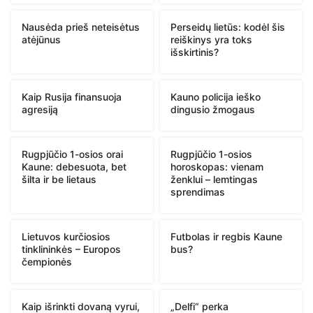
Nausėda prieš neteisėtus
Perseidų lietūs: kodėl šis
atėjūnus
reiškinys yra toks
išskirtinis?
Kaip Rusija finansuoja
Kauno policija ieško
agresiją
dingusio žmogaus
Rugpjūčio 1-osios orai
Rugpjūčio 1-osios
Kaune: debesuota, bet
horoskopas: vienam
šilta ir be lietaus
ženklui – lemtingas
sprendimas
Lietuvos kurčiosios
Futbolas ir regbis Kaune
tinklininkės – Europos
bus?
čempionės
Kaip išrinkti dovaną vyrui,
„Delfi“ perka