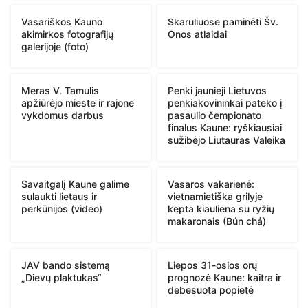
Vasariškos Kauno
Skaruliuose paminėti Šv.
akimirkos fotografijų
Onos atlaidai
galerijoje (foto)
Meras V. Tamulis
Penki jaunieji Lietuvos
apžiūrėjo mieste ir rajone
penkiakovininkai pateko į
vykdomus darbus
pasaulio čempionato
finalus Kaune: ryškiausiai
sužibėjo Liutauras Valeika
Savaitgalį Kaune galime
Vasaros vakarienė:
sulaukti lietaus ir
vietnamietiška grilyje
perkūnijos (video)
kepta kiauliena su ryžių
makaronais (Bún chả)
JAV bando sistemą
Liepos 31-osios orų
„Dievų plaktukas“
prognozė Kaune: kaitra ir
debesuota popietė