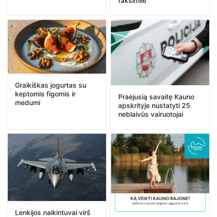
faksimilė
Graikiškas jogurtas su
keptomis figomis ir
Praėjusią savaitę Kauno
medumi
apskrityje nustatyti 25
neblaivūs vairuotojai
Lenkijos naikintuvai virš