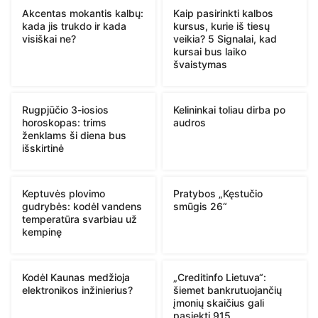
Akcentas mokantis kalbų:
Kaip pasirinkti kalbos
kada jis trukdo ir kada
kursus, kurie iš tiesų
visiškai ne?
veikia? 5 Signalai, kad
kursai bus laiko
švaistymas
Rugpjūčio 3-iosios
Kelininkai toliau dirba po
horoskopas: trims
audros
ženklams ši diena bus
išskirtinė
Keptuvės plovimo
Pratybos „Kęstučio
gudrybės: kodėl vandens
smūgis 26“
temperatūra svarbiau už
kempinę
Kodėl Kaunas medžioja
„Creditinfo Lietuva“:
elektronikos inžinierius?
šiemet bankrutuojančių
įmonių skaičius gali
pasiekti 915