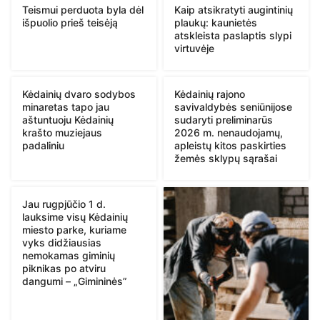
Teismui perduota byla dėl
Kaip atsikratyti augintinių
išpuolio prieš teisėją
plaukų: kaunietės
atskleista paslaptis slypi
virtuvėje
Kėdainių dvaro sodybos
Kėdainių rajono
minaretas tapo jau
savivaldybės seniūnijose
aštuntuoju Kėdainių
sudaryti preliminarūs
krašto muziejaus
2026 m. nenaudojamų,
padaliniu
apleistų kitos paskirties
žemės sklypų sąrašai
Jau rugpjūčio 1 d.
lauksime visų Kėdainių
miesto parke, kuriame
vyks didžiausias
nemokamas giminių
piknikas po atviru
dangumi – „Gimininės”