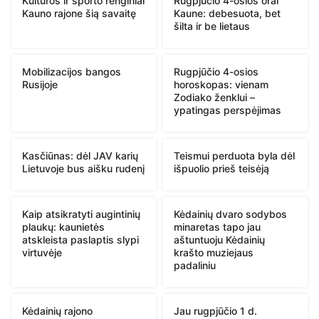
Kultūros ir sporto renginiai
Rugpjūčio 4-osios orai
Kauno rajone šią savaitę
Kaune: debesuota, bet
šilta ir be lietaus
Mobilizacijos bangos
Rugpjūčio 4-osios
Rusijoje
horoskopas: vienam
Zodiako ženklui –
ypatingas perspėjimas
Kasčiūnas: dėl JAV karių
Teismui perduota byla dėl
Lietuvoje bus aišku rudenį
išpuolio prieš teisėją
Kaip atsikratyti augintinių
Kėdainių dvaro sodybos
plaukų: kaunietės
minaretas tapo jau
atskleista paslaptis slypi
aštuntuoju Kėdainių
virtuvėje
krašto muziejaus
padaliniu
Kėdainių rajono
Jau rugpjūčio 1 d.