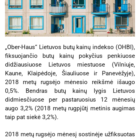
„Ober-Haus“ Lietuvos butų kainų indekso (OHBI),
fiksuojančio butų kainų pokyčius penkiuose
didžiausiuose Lietuvos miestuose (Vilniuje,
Kaune, Klaipėdoje, Šiauliuose ir Panevėžyje),
2018 metų rugsėjo mėnesio reikšmė išaugo
0,5%. Bendras butų kainų lygis Lietuvos
didmiesčiuose per pastaruosius 12 mėnesių
augo 3,2% (2018 metų rugpjūtį metinis augimas
taip pat siekė 3,2%).
2018 metų rugsėjo mėnesį sostinėje užfiksuotas