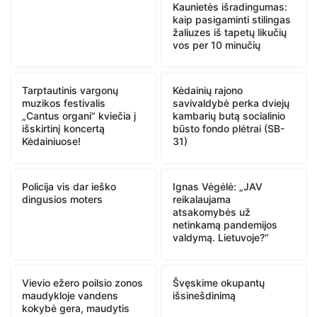
Kaunietės išradingumas:
kaip pasigaminti stilingas
žaliuzes iš tapetų likučių
vos per 10 minučių
Tarptautinis vargonų
Kėdainių rajono
muzikos festivalis
savivaldybė perka dviejų
„Cantus organi“ kviečia į
kambarių butą socialinio
išskirtinį koncertą
būsto fondo plėtrai (SB-
Kėdainiuose!
31)
Policija vis dar ieško
Ignas Vėgėlė: „JAV
dingusios moters
reikalaujama
atsakomybės už
netinkamą pandemijos
valdymą. Lietuvoje?“
Vievio ežero poilsio zonos
Švęskime okupantų
maudykloje vandens
išsinešdinimą
kokybė gera, maudytis