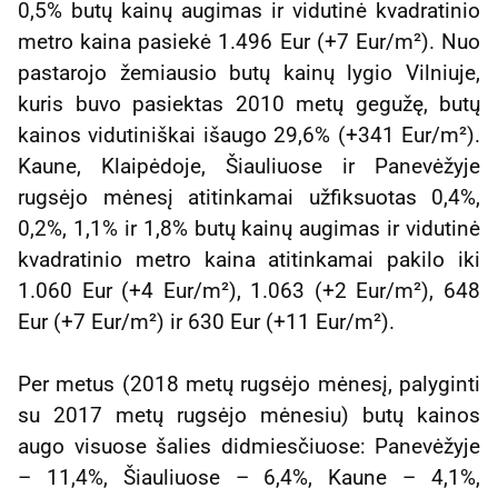
0,5% butų kainų augimas ir vidutinė kvadratinio
metro kaina pasiekė 1.496 Eur (+7 Eur/m²). Nuo
pastarojo žemiausio butų kainų lygio Vilniuje,
kuris buvo pasiektas 2010 metų gegužę, butų
kainos vidutiniškai išaugo 29,6% (+341 Eur/m²).
Kaune, Klaipėdoje, Šiauliuose ir Panevėžyje
rugsėjo mėnesį atitinkamai užfiksuotas 0,4%,
0,2%, 1,1% ir 1,8% butų kainų augimas ir vidutinė
kvadratinio metro kaina atitinkamai pakilo iki
1.060 Eur (+4 Eur/m²), 1.063 (+2 Eur/m²), 648
Eur (+7 Eur/m²) ir 630 Eur (+11 Eur/m²).
Per metus (2018 metų rugsėjo mėnesį, palyginti
su 2017 metų rugsėjo mėnesiu) butų kainos
augo visuose šalies didmiesčiuose: Panevėžyje
– 11,4%, Šiauliuose – 6,4%, Kaune – 4,1%,