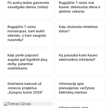
Po audrų laukia gaivesnės
Rugpjūčio 7-osios orai
savaitgalio dienos (video)
Kaune: debesuota diena ir
giedras vakaras
Rugpjūčio 7-osios
Kaip atsiranda minėtinos
horoskopas: kam laukti
datos?
sėkmės, o kam saugotis
nuostolių?
Kaip penki paprasti
Ką pasauliui kuria Kauno
augalai gali išgelbėti jūsų
elektronikos inžinieriai?
derlių: patarimai
sodininkams
Kviečiame balsuoti už
Informacija apie
Jonavos projektus
planuojamas varžybas
„Europos burės 2026“
Elektrėnų mariose
Informuojame apie