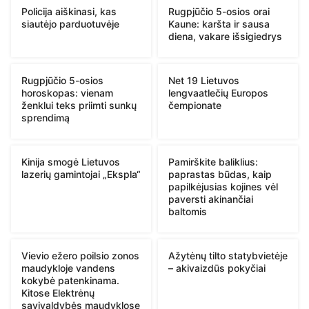
Policija aiškinasi, kas
Rugpjūčio 5-osios orai
siautėjo parduotuvėje
Kaune: karšta ir sausa
diena, vakare išsigiedrys
Rugpjūčio 5-osios
Net 19 Lietuvos
horoskopas: vienam
lengvaatlečių Europos
ženklui teks priimti sunkų
čempionate
sprendimą
Kinija smogė Lietuvos
Pamirškite baliklius:
lazerių gamintojai „Ekspla“
paprastas būdas, kaip
papilkėjusias kojines vėl
paversti akinančiai
baltomis
Vievio ežero poilsio zonos
Ažytėnų tilto statybvietėje
maudykloje vandens
– akivaizdūs pokyčiai
kokybė patenkinama.
Kitose Elektrėnų
savivaldybės maudyklose