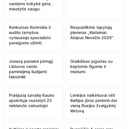
vandens kokybė gera,
maudytis saugu.
Konkursas Kontrolės ir
Respublikinis tapytojų
audito tarnybos
pleneras „Kėdainiai.
vyriausiojo specialisto
Abipus Nevėžio 2026“
pareigoms užimti
Jonavą pasiekė pirmąjį
Graikiškas jogurtas su
Lietuvos vardo
keptomis figomis ir
paminėjimą liudijanti
medumi
faksimilė
Praėjusią savaitę Kauno
Lenkijos naikintuvai virš
apskrityje nustatyti 25
Baltijos jūros perėmė dar
neblaivūs vairuotojai
vieną Rusijos žvalgybinį
lėktuvą