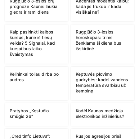
Rugpjūčio 3-osios orų
Akcentas mokantis kalbų:
prognozė Kaune: laukia
kada jis trukdo ir kada
giedra ir rami diena
visiškai ne?
Kaip pasirinkti kalbos
Rugpjūčio 3-iosios
kursus, kurie iš tiesų
horoskopas: trims
veikia? 5 Signalai, kad
ženklams ši diena bus
kursai bus laiko
išskirtinė
švaistymas
Kelininkai toliau dirba po
Keptuvės plovimo
audros
gudrybės: kodėl vandens
temperatūra svarbiau už
kempinę
Pratybos „Kęstučio
Kodėl Kaunas medžioja
smūgis 26“
elektronikos inžinierius?
„Creditinfo Lietuva“:
Rusijos agresijos prieš