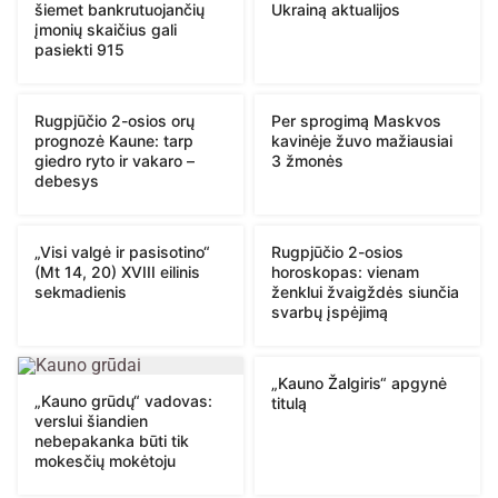
šiemet bankrutuojančių
Ukrainą aktualijos
įmonių skaičius gali
pasiekti 915
Rugpjūčio 2-osios orų
Per sprogimą Maskvos
prognozė Kaune: tarp
kavinėje žuvo mažiausiai
giedro ryto ir vakaro –
3 žmonės
debesys
„Visi valgė ir pasisotino“
Rugpjūčio 2-osios
(Mt 14, 20) XVIII eilinis
horoskopas: vienam
sekmadienis
ženklui žvaigždės siunčia
svarbų įspėjimą
„Kauno Žalgiris“ apgynė
„Kauno grūdų“ vadovas:
titulą
verslui šiandien
nebepakanka būti tik
mokesčių mokėtoju