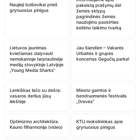
Naujieji bolševikai prieš
pakeistą prašymų dėl
grynuosius pinigus
žemės sklypų
pagrindinės žemės
naudojimo paskirties
keitimo teikimo tvarką
Lietuvos jaunimas
Jau šiandien – Vakarės
kviečiamas dalyvauti
Urbaitės ir grupės
nemokamoje tarptautinėje
koncertas Gegučių parke!
medijų stovykloje Latvijoje
„Young Media Sharks“
Lenkiškas lečo su dešra:
Miesto gamtos ir
vasaros derlius jūsų
bendruomenės festivalis
lėkštėje
„Drevės“
Optimizmo architektūra.
KTU mokslininkas apie
Kauno filharmonija (video)
grynuosius pinigus