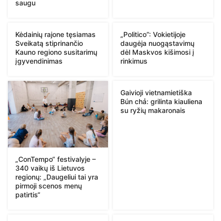
saugu
Kėdainių rajone tęsiamas
„Politico”: Vokietijoje
Sveikatą stiprinančio
daugėja nuogąstavimų
Kauno regiono susitarimų
dėl Maskvos kišimosi į
įgyvendinimas
rinkimus
Gaivioji vietnamietiška
Bún chả: grilinta kiauliena
su ryžių makaronais
„ConTempo“ festivalyje –
340 vaikų iš Lietuvos
regionų: „Daugeliui tai yra
pirmoji scenos menų
patirtis“