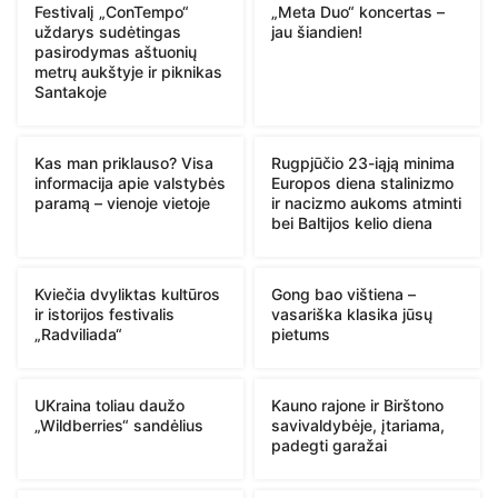
Festivalį „ConTempo“
„Meta Duo“ koncertas –
uždarys sudėtingas
jau šiandien!
pasirodymas aštuonių
metrų aukštyje ir piknikas
Santakoje
Kas man priklauso? Visa
Rugpjūčio 23-iąją minima
informacija apie valstybės
Europos diena stalinizmo
paramą – vienoje vietoje
ir nacizmo aukoms atminti
bei Baltijos kelio diena
Kviečia dvyliktas kultūros
Gong bao vištiena –
ir istorijos festivalis
vasariška klasika jūsų
„Radviliada“
pietums
UKraina toliau daužo
Kauno rajone ir Birštono
„Wildberries“ sandėlius
savivaldybėje, įtariama,
padegti garažai