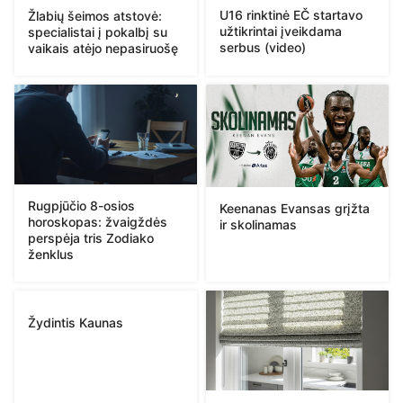
U16 rinktinė EČ startavo
Žlabių šeimos atstovė:
užtikrintai įveikdama
specialistai į pokalbį su
serbus (video)
vaikais atėjo nepasiruošę
Rugpjūčio 8-osios
Keenanas Evansas grįžta
horoskopas: žvaigždės
ir skolinamas
perspėja tris Zodiako
ženklus
Žydintis Kaunas