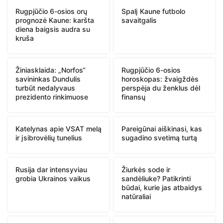
Rugpjūčio 6-osios orų
Spalį Kaune futbolo
prognozė Kaune: karšta
savaitgalis
diena baigsis audra su
kruša
Žiniasklaida: „Norfos“
Rugpjūčio 6-osios
savininkas Dundulis
horoskopas: žvaigždės
turbūt nedalyvaus
perspėja du ženklus dėl
prezidento rinkimuose
finansų
Katelynas apie VSAT melą
Pareigūnai aiškinasi, kas
ir įsibrovėlių tunelius
sugadino svetimą turtą
Rusija dar intensyviau
Žiurkės sode ir
grobia Ukrainos vaikus
sandėliuke? Patikrinti
būdai, kurie jas atbaidys
natūraliai