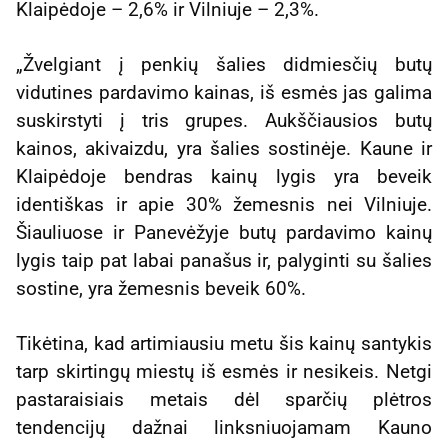
Klaipėdoje – 2,6% ir Vilniuje – 2,3%.
„Žvelgiant į penkių šalies didmiesčių butų
vidutines pardavimo kainas, iš esmės jas galima
suskirstyti į tris grupes. Aukščiausios butų
kainos, akivaizdu, yra šalies sostinėje. Kaune ir
Klaipėdoje bendras kainų lygis yra beveik
identiškas ir apie 30% žemesnis nei Vilniuje.
Šiauliuose ir Panevėžyje butų pardavimo kainų
lygis taip pat labai panašus ir, palyginti su šalies
sostine, yra žemesnis beveik 60%.
Tikėtina, kad artimiausiu metu šis kainų santykis
tarp skirtingų miestų iš esmės ir nesikeis. Netgi
pastaraisiais metais dėl sparčių plėtros
tendencijų dažnai linksniuojamam Kauno