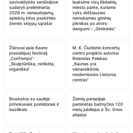
savivaldybės seniūnijose
lauksime visų Kėdainių
sudaryti preliminarūs
miesto parke, kuriame
2026 m. nenaudojamų,
vyks didžiausias
apleistų kitos paskirties
nemokamas giminių
žemės sklypų sąrašai
piknikas po atviru
dangumi – „Gimininės”
Žiūrovai apie Kaune
M. K. Čiurlionio koncertų
prasidėjusį festivalį
centro projekto autorius
„ConTempo“:
Rolandas Palekas:
„Skulptūriška, netikėta,
„Kaunas yra
organiška“
vienareikšmis
moderniosios Lietuvos
centras“
Brusketos su saulėje
Žeimių parapijoje
prinokusiais pomidorais ir
paminėtas bažnyčios 120
bazilikais
metų jubiliejus ir Šv. Onos
atlaidai