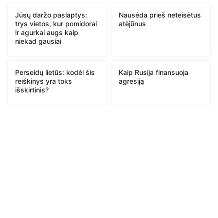
Jūsų daržo paslaptys:
Nausėda prieš neteisėtus
trys vietos, kur pomidorai
atėjūnus
ir agurkai augs kaip
niekad gausiai
Perseidų lietūs: kodėl šis
Kaip Rusija finansuoja
reiškinys yra toks
agresiją
išskirtinis?