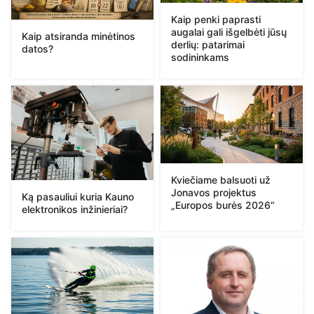
Kaip penki paprasti
augalai gali išgelbėti jūsų
Kaip atsiranda minėtinos
derlių: patarimai
datos?
sodininkams
Kviečiame balsuoti už
Jonavos projektus
Ką pasauliui kuria Kauno
„Europos burės 2026“
elektronikos inžinieriai?