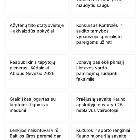
maudytis saugu.
Ažytėnų tilto statybvietėje
Konkursas Kontrolės ir
– akivaizdūs pokyčiai
audito tarnybos
vyriausiojo specialisto
pareigoms užimti
Respublikinis tapytojų
Jonavą pasiekė pirmąjį
pleneras „Kėdainiai.
Lietuvos vardo
Abipus Nevėžio 2026“
paminėjimą liudijanti
faksimilė
Graikiškas jogurtas su
Praėjusią savaitę Kauno
keptomis figomis ir
apskrityje nustatyti 25
medumi
neblaivūs vairuotojai
Lenkijos naikintuvai virš
Kultūros ir sporto renginiai
Baltijos jūros perėmė dar
Kauno rajone šią savaitę