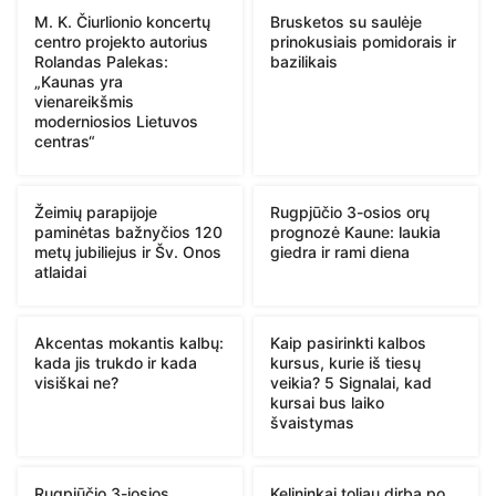
M. K. Čiurlionio koncertų
Brusketos su saulėje
centro projekto autorius
prinokusiais pomidorais ir
Rolandas Palekas:
bazilikais
„Kaunas yra
vienareikšmis
moderniosios Lietuvos
centras“
Žeimių parapijoje
Rugpjūčio 3-osios orų
paminėtas bažnyčios 120
prognozė Kaune: laukia
metų jubiliejus ir Šv. Onos
giedra ir rami diena
atlaidai
Akcentas mokantis kalbų:
Kaip pasirinkti kalbos
kada jis trukdo ir kada
kursus, kurie iš tiesų
visiškai ne?
veikia? 5 Signalai, kad
kursai bus laiko
švaistymas
Rugpjūčio 3-iosios
Kelininkai toliau dirba po