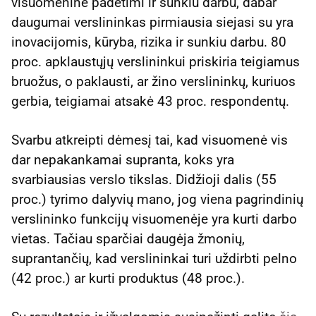
visuomenine padėtimi ir sunkiu darbu, dabar
daugumai verslininkas pirmiausia siejasi su yra
inovacijomis, kūryba, rizika ir sunkiu darbu. 80
proc. apklaustųjų verslininkui priskiria teigiamus
bruožus, o paklausti, ar žino verslininkų, kuriuos
gerbia, teigiamai atsakė 43 proc. respondentų.
Svarbu atkreipti dėmesį tai, kad visuomenė vis
dar nepakankamai supranta, koks yra
svarbiausias verslo tikslas. Didžioji dalis (55
proc.) tyrimo dalyvių mano, jog viena pagrindinių
verslininko funkcijų visuomenėje yra kurti darbo
vietas. Tačiau sparčiai daugėja žmonių,
suprantančių, kad verslininkai turi uždirbti pelno
(42 proc.) ar kurti produktus (48 proc.).