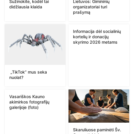
Sužinokite, kodėl tai
Lietuvos: Gimininių
didžiausia klaida
organizatoriai turi
prašymą
Informacija dėl socialinių
kortelių ir donacijų
skyrimo 2026 metams
„TikTok“ mus seka
nuolat?
Vasariškos Kauno
akimirkos fotografijų
galerijoje (foto)
Skaruliuose paminėti Šv.