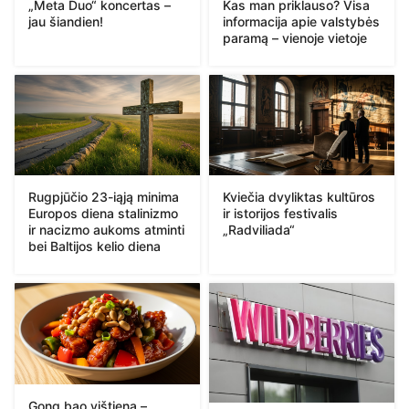
„Meta Duo“ koncertas –
Kas man priklauso? Visa
jau šiandien!
informacija apie valstybės
paramą – vienoje vietoje
Rugpjūčio 23-iąją minima
Kviečia dvyliktas kultūros
Europos diena stalinizmo
ir istorijos festivalis
ir nacizmo aukoms atminti
„Radviliada“
bei Baltijos kelio diena
Gong bao vištiena –