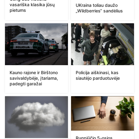
vasariška klasika jūsų
UKraina toliau daužo
pietums
„Wildberries“ sandėlius
Kauno rajone ir Birštono
Policija aiškinasi, kas
savivaldybėje, įtariama,
siautėjo parduotuvėje
padegti garažai
Rugpjūčio 5-osios