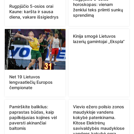
horoskopas: vienam
Rugpjūčio 5-osios orai
ženklui teks priimti sunkų
Kaune: karšta ir sausa
sprendimą
diena, vakare išsigiedrys
Kinija smogė Lietuvos
lazerių gamintojai „Ekspla“
Net 19 Lietuvos
lengvaatlečių Europos
čempionate
Pamirškite baliklius:
Vievio ežero poilsio zonos
paprastas būdas, kaip
maudykloje vandens
papilkėjusias kojines vėl
kokybė patenkinama.
paversti akinančiai
Kitose Elektrėnų
baltomis
savivaldybės maudyklose
vandens kokybė gera,