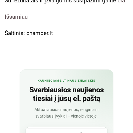
Su rezultatais ir įžvalgomis susipažinti galite
čia
Išsamiau
Šaltinis: chamber.lt
KAUNIEČIAMS.LT NAUJIENLAIŠKIS
Svarbiausios naujienos
tiesiai į jūsų el. paštą
Aktualiausios naujienos, renginiai ir
svarbiausi įvykiai – vienoje vietoje.