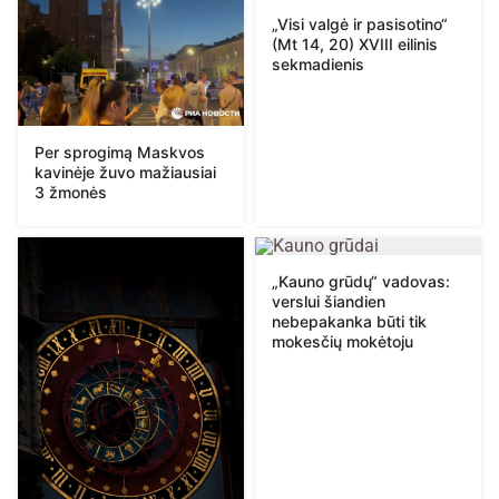
„Visi valgė ir pasisotino“
(Mt 14, 20) XVIII eilinis
sekmadienis
Per sprogimą Maskvos
kavinėje žuvo mažiausiai
3 žmonės
„Kauno grūdų“ vadovas:
verslui šiandien
nebepakanka būti tik
mokesčių mokėtoju