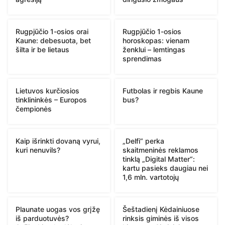
Rugpjūčio 1-osios orai
Rugpjūčio 1-osios
Kaune: debesuota, bet
horoskopas: vienam
šilta ir be lietaus
ženklui – lemtingas
sprendimas
Lietuvos kurčiosios
Futbolas ir regbis Kaune
tinklininkės – Europos
bus?
čempionės
Kaip išrinkti dovaną vyrui,
„Delfi“ perka
kuri nenuvils?
skaitmeninės reklamos
tinklą „Digital Matter“:
kartu pasieks daugiau nei
1,6 mln. vartotojų
Plaunate uogas vos grįžę
Šeštadienį Kėdainiuose
iš parduotuvės?
rinksis giminės iš visos