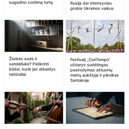
sugadino svetimą turtą
Rusija dar intensyviau
grobia Ukrainos vaikus
Žiurkės sode ir
Festivalį „ConTempo“
sandėliuke? Patikrinti
uždarys sudėtingas
būdai, kurie jas atbaidys
pasirodymas aštuonių
natūraliai
metrų aukštyje ir piknikas
Santakoje