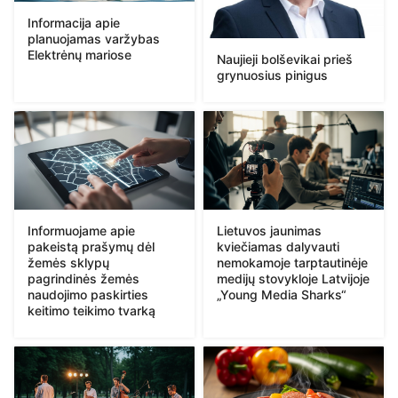
Informacija apie
planuojamas varžybas
Elektrėnų mariose
Naujieji bolševikai prieš
grynuosius pinigus
Informuojame apie
Lietuvos jaunimas
pakeistą prašymų dėl
kviečiamas dalyvauti
žemės sklypų
nemokamoje tarptautinėje
pagrindinės žemės
medijų stovykloje Latvijoje
naudojimo paskirties
„Young Media Sharks“
keitimo teikimo tvarką