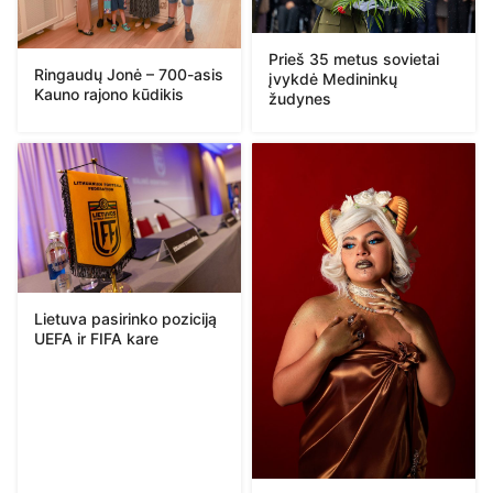
Prieš 35 metus sovietai
Ringaudų Jonė – 700-asis
įvykdė Medininkų
Kauno rajono kūdikis
žudynes
Lietuva pasirinko poziciją
UEFA ir FIFA kare