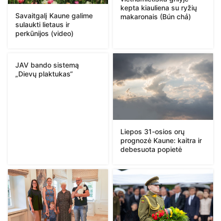
kepta kiauliena su ryžių
Savaitgalį Kaune galime
makaronais (Bún chả)
sulaukti lietaus ir
perkūnijos (video)
JAV bando sistemą
„Dievų plaktukas“
Liepos 31-osios orų
prognozė Kaune: kaitra ir
debesuota popietė