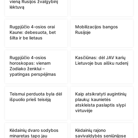
vieną Rusijos žvalgybinį
lėktuvą
Rugpjūčio 4-osios orai
Mobilizacijos bangos
Kaune: debesuota, bet
Rusijoje
šilta ir be lietaus
Rugpjūčio 4-osios
Kasčiūnas: dėl JAV karių
horoskopas: vienam
Lietuvoje bus aišku rudenį
Zodiako ženklui –
ypatingas perspėjimas
Teismui perduota byla dėl
Kaip atsikratyti augintinių
išpuolio prieš teisėją
plaukų: kaunietės
atskleista paslaptis slypi
virtuvėje
Kėdainių dvaro sodybos
Kėdainių rajono
minaretas tapo jau
savivaldybės seniūnijose