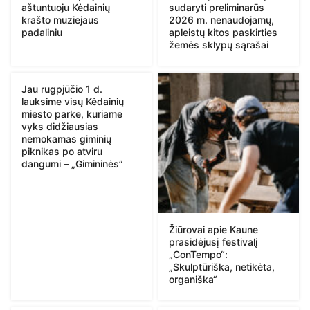
aštuntuoju Kėdainių
sudaryti preliminarūs
krašto muziejaus
2026 m. nenaudojamų,
padaliniu
apleistų kitos paskirties
žemės sklypų sąrašai
Jau rugpjūčio 1 d.
lauksime visų Kėdainių
miesto parke, kuriame
vyks didžiausias
nemokamas giminių
piknikas po atviru
dangumi – „Gimininės”
Žiūrovai apie Kaune
prasidėjusį festivalį
„ConTempo“:
„Skulptūriška, netikėta,
organiška“