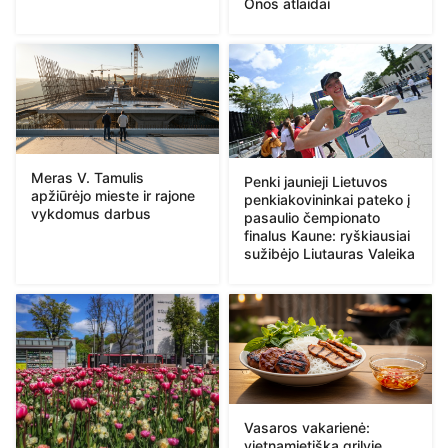
Onos atlaidai
Meras V. Tamulis
Penki jaunieji Lietuvos
apžiūrėjo mieste ir rajone
penkiakovininkai pateko į
vykdomus darbus
pasaulio čempionato
finalus Kaune: ryškiausiai
sužibėjo Liutauras Valeika
Vasaros vakarienė:
vietnamietiška grilyje