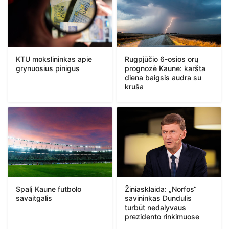
KTU mokslininkas apie
Rugpjūčio 6-osios orų
grynuosius pinigus
prognozė Kaune: karšta
diena baigsis audra su
kruša
Spalį Kaune futbolo
Žiniasklaida: „Norfos“
savaitgalis
savininkas Dundulis
turbūt nedalyvaus
prezidento rinkimuose