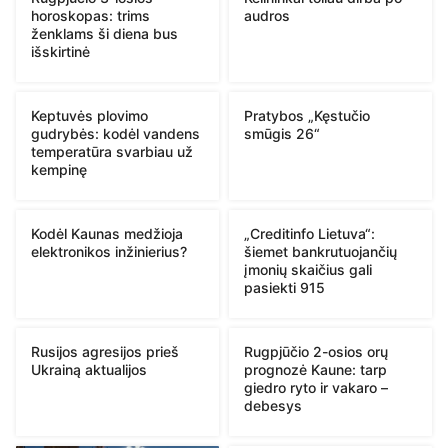
horoskopas: trims
audros
ženklams ši diena bus
išskirtinė
Keptuvės plovimo
Pratybos „Kęstučio
gudrybės: kodėl vandens
smūgis 26“
temperatūra svarbiau už
kempinę
Kodėl Kaunas medžioja
„Creditinfo Lietuva“:
elektronikos inžinierius?
šiemet bankrutuojančių
įmonių skaičius gali
pasiekti 915
Rusijos agresijos prieš
Rugpjūčio 2-osios orų
Ukrainą aktualijos
prognozė Kaune: tarp
giedro ryto ir vakaro –
debesys