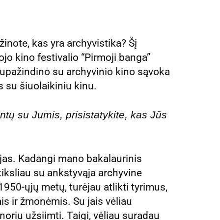
žinote, kas yra archyvistika? Šį
jo kino festivalio “Pirmoji banga”
s supažindino su archyvinio kino sąvoka
 su šiuolaikiniu kinu.
tų su Jumis, prisistatykite, kas Jūs
ijas. Kadangi mano bakalaurinis
iksliau su ankstyvąja archyvine
1950-ųjų metų, turėjau atlikti tyrimus,
ais ir žmonėmis. Su jais vėliau
oriu užsiimti. Taigi, vėliau suradau