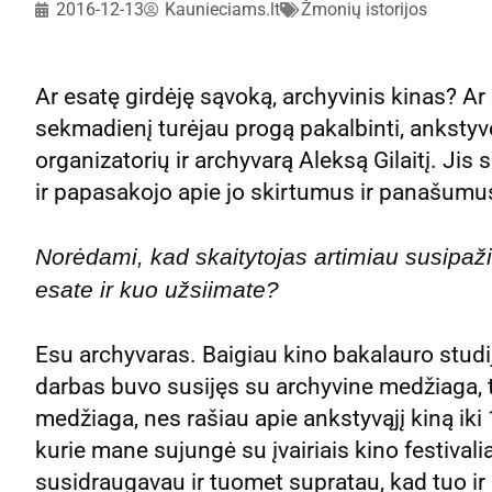
2016-12-13
Kaunieciams.lt
Žmonių istorijos
Ar esatę girdėję sąvoką, archyvinis kinas? Ar 
sekmadienį turėjau progą pakalbinti, ankstyvo
organizatorių ir archyvarą Aleksą Gilaitį. Ji
ir papasakojo apie jo skirtumus ir panašumus
Norėdami, kad skaitytojas artimiau susipažin
esate ir kuo užsiimate?
Esu archyvaras. Baigiau kino bakalauro stud
darbas buvo susijęs su archyvine medžiaga, t
medžiaga, nes rašiau apie ankstyvąjį kiną iki 
kurie mane sujungė su įvairiais kino festivali
susidraugavau ir tuomet supratau, kad tuo ir n