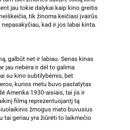
ent jau tokie dalykai kaip kino greitis
 neiškeičia, tik žinoma keičiasi įvairūs
 nepasakyčiau, kad ir jos labai kinta.
kiną, galbūt net ir labiau. Senas kinas
r jau nebėra ir dėl to galima
ai su kino subtilybėmis, bet
 eros, kurios metu buvo pastatytas
 Amerika 1930-aisiais, tai jis ir
aikinį filmą reprezentuojantį tą
 šiuolaikinis žmogus mato buvusius
u tai geriau yra žiūrėti to laikmečio