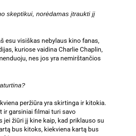
o skeptikui, norėdamas įtraukti jį
š esu visiškas nebylaus kino fanas,
ijas, kuriose vaidina Charlie Chaplin,
omenduoju, nes jos yra nemirštančios
aturtina?
ekviena peržiūra yra skirtinga ir kitokia.
ir garsiniai filmai turi savo
ei žiūri jį kine kaip, kad priklauso su
artą bus kitoks, kiekviena kartą bus