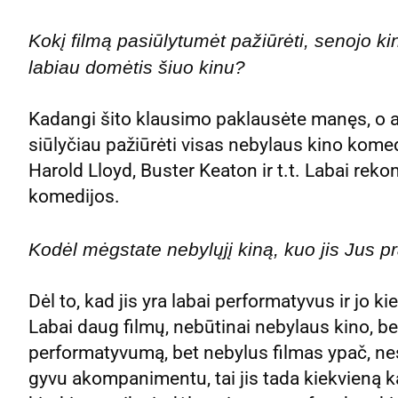
Kokį filmą pasiūlytumėt pažiūrėti, senojo kin
labiau domėtis šiuo kinu?
Kadangi šito klausimo paklausėte manęs, o a
siūlyčiau pažiūrėti visas nebylaus kino komed
Harold Lloyd, Buster Keaton ir t.t. Labai rek
komedijos.
Kodėl mėgstate nebylųjį kiną, kuo jis Jus pr
Dėl to, kad jis yra labai performatyvus ir jo ki
Labai daug filmų, nebūtinai nebylaus kino, bet 
performatyvumą, bet nebylus filmas ypač, nes j
gyvu akompanimentu, tai jis tada kiekvieną k