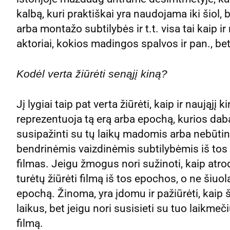
kalbą, kuri praktiškai yra naudojama iki šiol, b
arba montažo subtilybės ir t.t. visa tai kaip ir
aktoriai, kokios madingos spalvos ir pan., bet
Kodėl verta žiūrėti senąjį kiną?
Jį lygiai taip pat verta žiūrėti, kaip ir naująjį 
reprezentuoja tą erą arba epochą, kurios daba
susipažinti su tų laikų madomis arba nebūtin
bendrinėmis vaizdinėmis subtilybėmis iš tos
filmas. Jeigu žmogus nori sužinoti, kaip atrodė
turėtų žiūrėti filmą iš tos epochos, o ne šiuol
epochą. Žinoma, yra įdomu ir pažiūrėti, kaip
laikus, bet jeigu nori susisieti su tuo laikmeči
filmą.