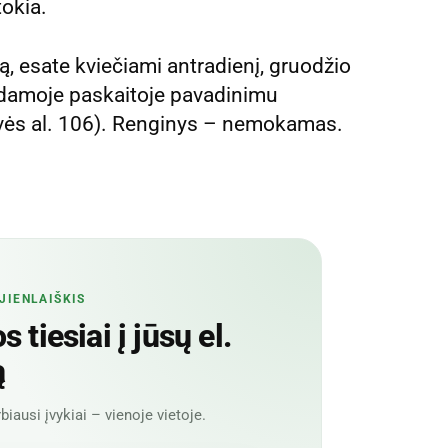
tokia.
, esate kviečiami antradienį, gruodžio
 vedamoje paskaitoje pavadinimu
isvės al. 106). Renginys – nemokamas.
JIENLAIŠKIS
 tiesiai į jūsų el.
ą
biausi įvykiai – vienoje vietoje.