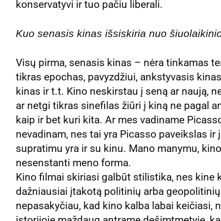
konservatyvi ir tuo pačiu liberali.
Kuo senasis kinas išsiskiria nuo šiuolaikini
Visų pirma, senasis kinas – nėra tinkamas ter
tikras epochas, pavyzdžiui, ankstyvasis kina
kinas ir t.t. Kino neskirstau į seną ar naują,
ar netgi tikras sinefilas žiūri į kiną ne pagal
kaip ir bet kuri kita. Ar mes vadiname Picass
nevadinam, nes tai yra Picasso paveikslas ir 
supratimu yra ir su kinu. Mano manymu, kino f
nesenstanti meno forma.
Kino filmai skiriasi galbūt stilistika, nes kine
dažniausiai įtakotą politinių arba geopolitinių 
nepasakyčiau, kad kino kalba labai keičiasi, 
istorijoje maždaug antrame dešimtmetyje, kai