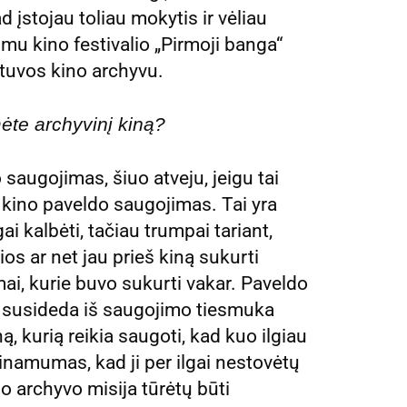
d įstojau toliau mokytis ir vėliau
imu kino festivalio „Pirmoji banga“
etuvos kino archyvu.
ėte archyvinį kiną?
saugojimas, šiuo atveju, jeigu tai
 kino paveldo saugojimas. Tai yra
ai kalbėti, tačiau trumpai tariant,
ios ar net jau prieš kiną sukurti
ilmai, kurie buvo sukurti vakar. Paveldo
tai susideda iš saugojimo tiesmuka
, kurią reikia saugoti, kad kuo ilgiau
rieinamumas, kad ji per ilgai nestovėtų
o archyvo misija tūrėtų būti