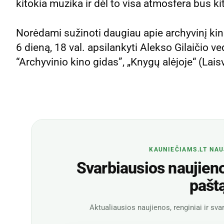
kitokia muzika ir dėl to visa atmosfera bus ki
Norėdami sužinoti daugiau apie archyvinį kiną
6 dieną, 18 val. apsilankyti Alekso Gilaičio
“Archyvinio kino gidas”, „Knygų alėjoje“ (La
KAUNIEČIAMS.LT NAU
Svarbiausios naujienos
pašt
Aktualiausios naujienos, renginiai ir svar