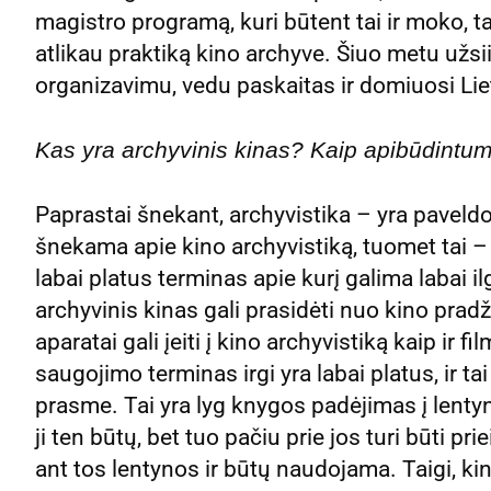
magistro programą, kuri būtent tai ir moko, ta
atlikau praktiką kino archyve. Šiuo metu užsi
organizavimu, vedu paskaitas ir domiuosi Li
Kas yra archyvinis kinas? Kaip apibūdintum
Paprastai šnekant, archyvistika – yra paveldo 
šnekama apie kino archyvistiką, tuomet tai –
labai platus terminas apie kurį galima labai ilg
archyvinis kinas gali prasidėti nuo kino pradž
aparatai gali įeiti į kino archyvistiką kaip ir f
saugojimo terminas irgi yra labai platus, ir 
prasme. Tai yra lyg knygos padėjimas į lentyną
ji ten būtų, bet tuo pačiu prie jos turi būti p
ant tos lentynos ir būtų naudojama. Taigi, kin