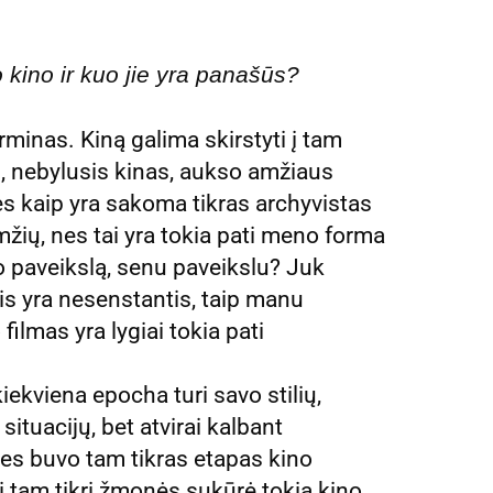
o kino ir kuo jie yra panašūs?
minas. Kiną galima skirstyti į tam
s, nebylusis kinas, aukso amžiaus
 nes kaip yra sakoma tikras archyvistas
 amžių, nes tai yra tokia pati meno forma
o paveikslą, senu paveikslu? Juk
jis yra nesenstantis, taip manu
ilmas yra lygiai tokia pati
 kiekviena epocha turi savo stilių,
situacijų, bet atvirai kalbant
nes buvo tam tikras etapas kino
 tam tikri žmonės sukūrė tokią kino