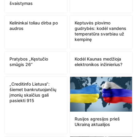
švaistymas
Kelininkai toliau dirba po
Keptuvės plovimo
audros
gudrybės: kodėl vandens
temperatūra svarbiau už
kempinę
Pratybos „Kęstučio
Kodėl Kaunas medžioja
smūgis 26“
elektronikos inžinierius?
„Creditinfo Lietuva“:
šiemet bankrutuojančių
įmonių skaičius gali
pasiekti 915
Rusijos agresijos prieš
Ukrainą aktualijos