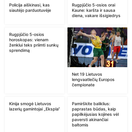
Policija aiškinasi, kas
Rugpjūčio 5-osios orai
siautėjo parduotuvėje
Kaune: karšta ir sausa
diena, vakare išsigiedrys
Rugpjūčio 5-osios
horoskopas: vienam
ženklui teks priimti sunkų
sprendimą
Net 19 Lietuvos
lengvaatlečių Europos
čempionate
Kinija smogė Lietuvos
Pamirškite baliklius:
lazerių gamintojai „Ekspla“
paprastas būdas, kaip
papilkėjusias kojines vėl
paversti akinančiai
baltomis