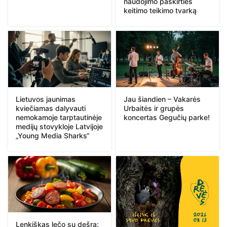
naudojimo paskirties
keitimo teikimo tvarką
Lietuvos jaunimas
Jau šiandien – Vakarės
kviečiamas dalyvauti
Urbaitės ir grupės
nemokamoje tarptautinėje
koncertas Gegučių parke!
medijų stovykloje Latvijoje
„Young Media Sharks“
Lenkiškas lečo su dešra: