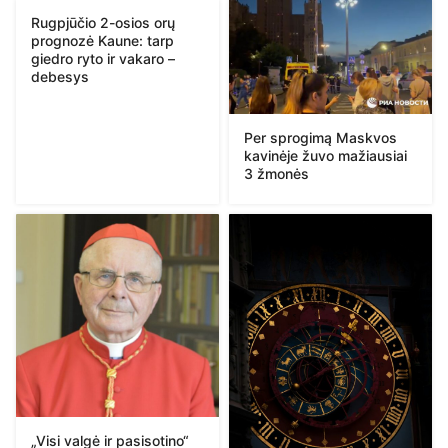
Rugpjūčio 2-osios orų
prognozė Kaune: tarp
giedro ryto ir vakaro –
debesys
Per sprogimą Maskvos
kavinėje žuvo mažiausiai
3 žmonės
„Visi valgė ir pasisotino“