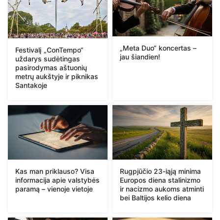
„Meta Duo“ koncertas –
Festivalį „ConTempo“
jau šiandien!
uždarys sudėtingas
pasirodymas aštuonių
metrų aukštyje ir piknikas
Santakoje
Kas man priklauso? Visa
Rugpjūčio 23-iąją minima
informacija apie valstybės
Europos diena stalinizmo
paramą – vienoje vietoje
ir nacizmo aukoms atminti
bei Baltijos kelio diena