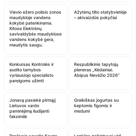
Vievio ežero poilsio zonos
Ažytėnų tilto statybvietėje
maudykloje vandens
– akivaizdūs pokyčiai
kokybė patenkinama.
Kitose Elektrėnų
savivaldybės maudyklose
vandens kokybė gera,
maudytis saugu.
Konkursas Kontrolės ir
Respublikinis tapytojų
audito tarnybos
pleneras „Kėdainiai.
vyriausiojo specialisto
Abipus Nevėžio 2026“
pareigoms užimti
Jonavą pasiekė pirmąjį
Graikiškas jogurtas su
Lietuvos vardo
keptomis figomis ir
paminėjimą liudijanti
medumi
faksimilė
Praėjusią savaitę Kauno
Lenkijos naikintuvai virš