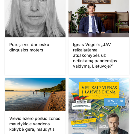
Policija vis dar ieško
Ignas Vėgėlė: „JAV
dingusios moters
reikalaujama
atsakomybės už
netinkamą pandemijos
valdymą. Lietuvoje?“
Vievio ežero poilsio zonos
maudykloje vandens
kokybė gera, maudytis