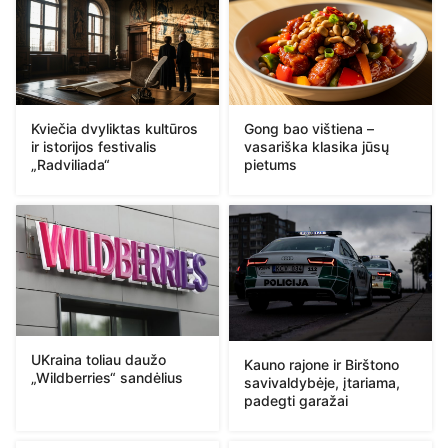
Kviečia dvyliktas kultūros
Gong bao vištiena –
ir istorijos festivalis
vasariška klasika jūsų
„Radviliada“
pietums
UKraina toliau daužo
Kauno rajone ir Birštono
„Wildberries“ sandėlius
savivaldybėje, įtariama,
padegti garažai