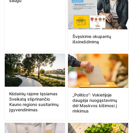
saugu
Švęskime okupantų
išsinešdinimą
Kėdainių rajone tęsiamas
„Politico”: Vokietijoje
Sveikatą stiprinančio
daugėja nuogąstavimų
Kauno regiono susitarimų
dėl Maskvos kišimosi į
įgyvendinimas
rinkimus