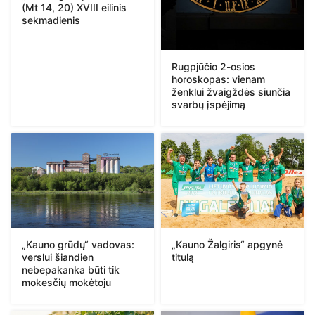
(Mt 14, 20) XVIII eilinis
sekmadienis
Rugpjūčio 2-osios
horoskopas: vienam
ženklui žvaigždės siunčia
svarbų įspėjimą
„Kauno Žalgiris“ apgynė
„Kauno grūdų“ vadovas:
titulą
verslui šiandien
nebepakanka būti tik
mokesčių mokėtoju