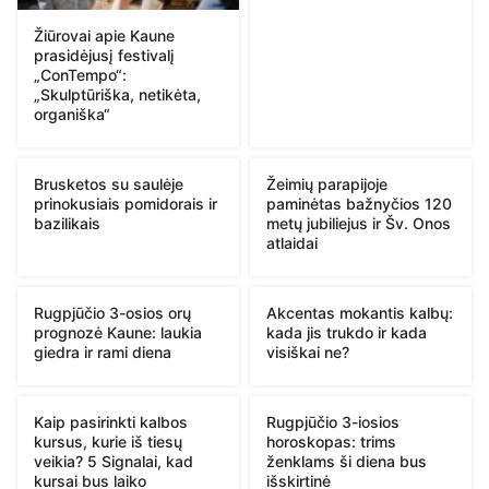
Žiūrovai apie Kaune
prasidėjusį festivalį
„ConTempo“:
„Skulptūriška, netikėta,
organiška“
Brusketos su saulėje
Žeimių parapijoje
prinokusiais pomidorais ir
paminėtas bažnyčios 120
bazilikais
metų jubiliejus ir Šv. Onos
atlaidai
Rugpjūčio 3-osios orų
Akcentas mokantis kalbų:
prognozė Kaune: laukia
kada jis trukdo ir kada
giedra ir rami diena
visiškai ne?
Kaip pasirinkti kalbos
Rugpjūčio 3-iosios
kursus, kurie iš tiesų
horoskopas: trims
veikia? 5 Signalai, kad
ženklams ši diena bus
kursai bus laiko
išskirtinė