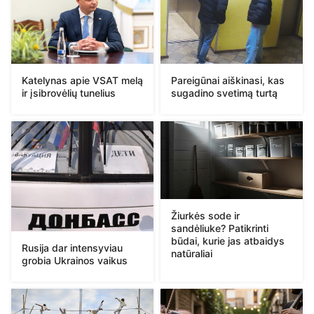
Katelynas apie VSAT melą
Pareigūnai aiškinasi, kas
ir įsibrovėlių tunelius
sugadino svetimą turtą
Žiurkės sode ir
sandėliuke? Patikrinti
būdai, kurie jas atbaidys
Rusija dar intensyviau
natūraliai
grobia Ukrainos vaikus