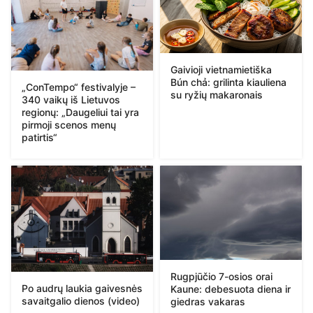
Gaivioji vietnamietiška
Bún chả: grilinta kiauliena
„ConTempo“ festivalyje –
su ryžių makaronais
340 vaikų iš Lietuvos
regionų: „Daugeliui tai yra
pirmoji scenos menų
patirtis“
Rugpjūčio 7-osios orai
Po audrų laukia gaivesnės
Kaune: debesuota diena ir
savaitgalio dienos (video)
giedras vakaras