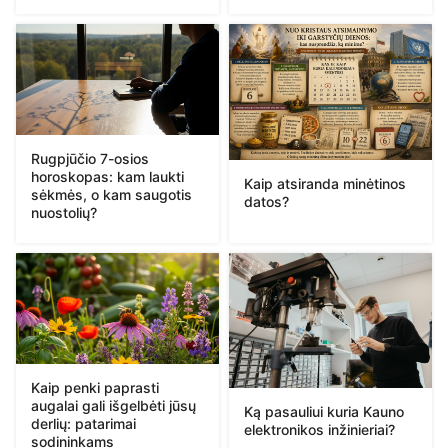
Rugpjūčio 7-osios
horoskopas: kam laukti
Kaip atsiranda minėtinos
sėkmės, o kam saugotis
datos?
nuostolių?
Kaip penki paprasti
augalai gali išgelbėti jūsų
Ką pasauliui kuria Kauno
derlių: patarimai
elektronikos inžinieriai?
sodininkams