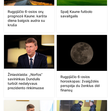
Rugpjūčio 6-osios orų
Spalį Kaune futbolo
prognozė Kaune: karšta
savaitgalis
diena baigsis audra su
kruša
Žiniasklaida: „Norfos“
Rugpjūčio 6-osios
savininkas Dundulis
horoskopas: žvaigždės
turbūt nedalyvaus
perspėja du ženklus dėl
prezidento rinkimuose
finansų