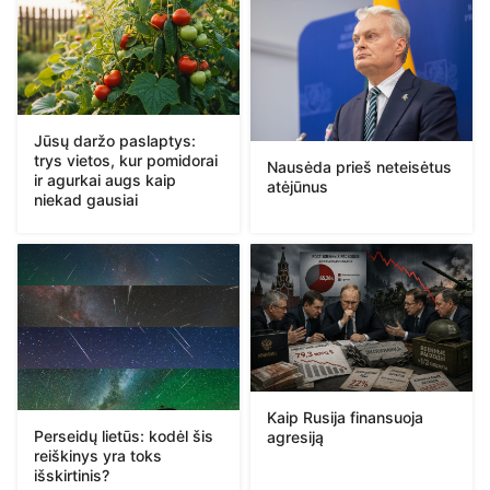
Jūsų daržo paslaptys:
trys vietos, kur pomidorai
Nausėda prieš neteisėtus
ir agurkai augs kaip
atėjūnus
niekad gausiai
Kaip Rusija finansuoja
Perseidų lietūs: kodėl šis
agresiją
reiškinys yra toks
išskirtinis?