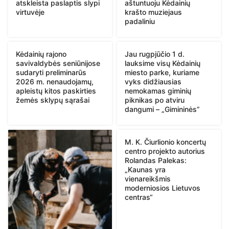
atskleista paslaptis slypi
aštuntuoju Kėdainių
virtuvėje
krašto muziejaus
padaliniu
Kėdainių rajono
Jau rugpjūčio 1 d.
savivaldybės seniūnijose
lauksime visų Kėdainių
sudaryti preliminarūs
miesto parke, kuriame
2026 m. nenaudojamų,
vyks didžiausias
apleistų kitos paskirties
nemokamas giminių
žemės sklypų sąrašai
piknikas po atviru
dangumi – „Gimininės”
M. K. Čiurlionio koncertų
centro projekto autorius
Rolandas Palekas:
„Kaunas yra
vienareikšmis
moderniosios Lietuvos
centras“