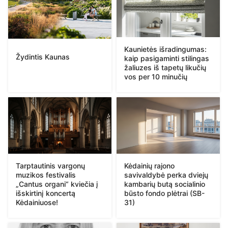
Kaunietės išradingumas:
Žydintis Kaunas
kaip pasigaminti stilingas
žaliuzes iš tapetų likučių
vos per 10 minučių
Tarptautinis vargonų
Kėdainių rajono
muzikos festivalis
savivaldybė perka dviejų
„Cantus organi“ kviečia į
kambarių butą socialinio
išskirtinį koncertą
būsto fondo plėtrai (SB-
Kėdainiuose!
31)