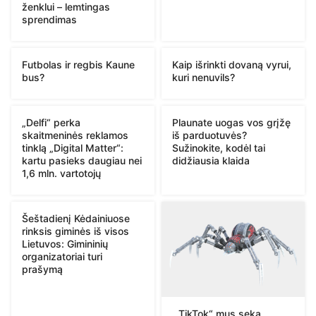
ženklui – lemtingas
sprendimas
Futbolas ir regbis Kaune
Kaip išrinkti dovaną vyrui,
bus?
kuri nenuvils?
„Delfi“ perka
Plaunate uogas vos grįžę
skaitmeninės reklamos
iš parduotuvės?
tinklą „Digital Matter“:
Sužinokite, kodėl tai
kartu pasieks daugiau nei
didžiausia klaida
1,6 mln. vartotojų
Šeštadienį Kėdainiuose
rinksis giminės iš visos
Lietuvos: Gimininių
organizatoriai turi
prašymą
„TikTok“ mus seka