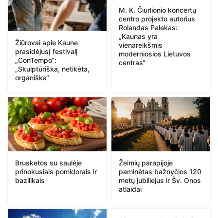
M. K. Čiurlionio koncertų
centro projekto autorius
Rolandas Palekas:
„Kaunas yra
Žiūrovai apie Kaune
vienareikšmis
prasidėjusį festivalį
moderniosios Lietuvos
„ConTempo“:
centras“
„Skulptūriška, netikėta,
organiška“
Brusketos su saulėje
Žeimių parapijoje
prinokusiais pomidorais ir
paminėtas bažnyčios 120
bazilikais
metų jubiliejus ir Šv. Onos
atlaidai