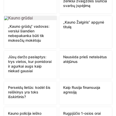
ženklui žvaigždės siunčia
svarbų įspėjimą
„Kauno Žalgiris“ apgynė
„Kauno grūdų“ vadovas:
titulą
verslui šiandien
nebepakanka būti tik
mokesčių mokėtoju
Jūsų daržo paslaptys:
Nausėda prieš neteisėtus
trys vietos, kur pomidorai
atėjūnus
ir agurkai augs kaip
niekad gausiai
Perseidų lietūs: kodėl šis
Kaip Rusija finansuoja
reiškinys yra toks
agresiją
išskirtinis?
Kauno policija ieško
Rugpjūčio 1-osios orai