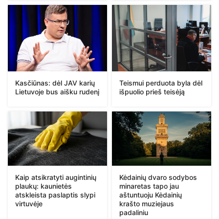
Kasčiūnas: dėl JAV karių
Teismui perduota byla dėl
Lietuvoje bus aišku rudenį
išpuolio prieš teisėją
Kaip atsikratyti augintinių
Kėdainių dvaro sodybos
plaukų: kaunietės
minaretas tapo jau
atskleista paslaptis slypi
aštuntuoju Kėdainių
virtuvėje
krašto muziejaus
padaliniu