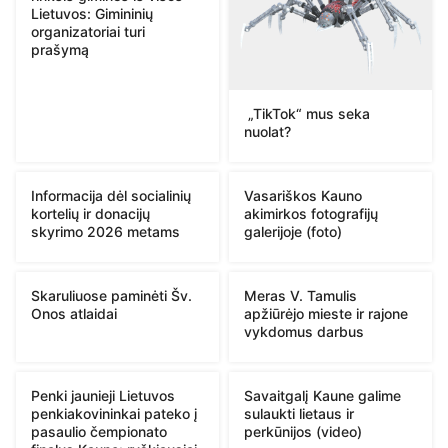
Lietuvos: Gimininių
organizatoriai turi
prašymą
„TikTok“ mus seka
nuolat?
Informacija dėl socialinių
Vasariškos Kauno
kortelių ir donacijų
akimirkos fotografijų
skyrimo 2026 metams
galerijoje (foto)
Skaruliuose paminėti Šv.
Meras V. Tamulis
Onos atlaidai
apžiūrėjo mieste ir rajone
vykdomus darbus
Penki jaunieji Lietuvos
Savaitgalį Kaune galime
penkiakovininkai pateko į
sulaukti lietaus ir
pasaulio čempionato
perkūnijos (video)