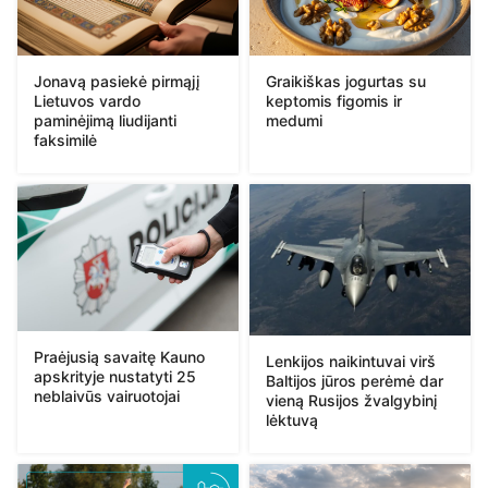
Jonavą pasiekė pirmąjį
Graikiškas jogurtas su
Lietuvos vardo
keptomis figomis ir
paminėjimą liudijanti
medumi
faksimilė
Praėjusią savaitę Kauno
Lenkijos naikintuvai virš
apskrityje nustatyti 25
Baltijos jūros perėmė dar
neblaivūs vairuotojai
vieną Rusijos žvalgybinį
lėktuvą