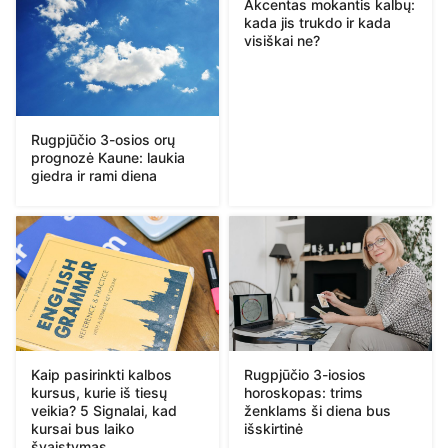
Akcentas mokantis kalbų:
kada jis trukdo ir kada
visiškai ne?
Rugpjūčio 3-osios orų
prognozė Kaune: laukia
giedra ir rami diena
Kaip pasirinkti kalbos
Rugpjūčio 3-iosios
kursus, kurie iš tiesų
horoskopas: trims
veikia? 5 Signalai, kad
ženklams ši diena bus
kursai bus laiko
išskirtinė
švaistymas