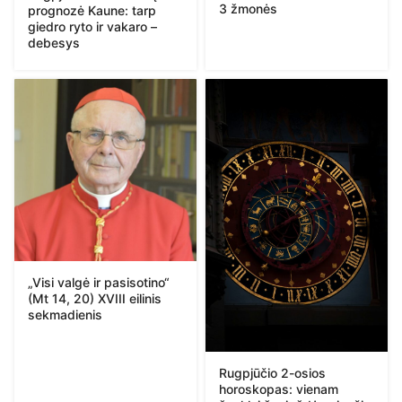
3 žmonės
prognozė Kaune: tarp
giedro ryto ir vakaro –
debesys
„Visi valgė ir pasisotino“
(Mt 14, 20) XVIII eilinis
sekmadienis
Rugpjūčio 2-osios
horoskopas: vienam