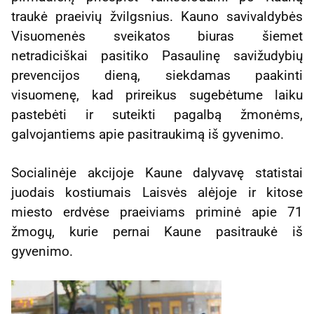
traukė praeivių žvilgsnius. Kauno savivaldybės
Visuomenės sveikatos biuras šiemet
netradiciškai pasitiko Pasaulinę savižudybių
prevencijos dieną, siekdamas paakinti
visuomenę, kad prireikus sugebėtume laiku
pastebėti ir suteikti pagalbą žmonėms,
galvojantiems apie pasitraukimą iš gyvenimo.
Socialinėje akcijoje Kaune dalyvavę statistai
juodais kostiumais Laisvės alėjoje ir kitose
miesto erdvėse praeiviams priminė apie 71
žmogų, kurie pernai Kaune pasitraukė iš
gyvenimo.