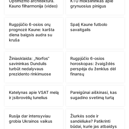
Optimizmo architektūra.
KTU mokslininkas apie
Kauno filharmonija (video)
grynuosius pinigus
Rugpjūčio 6-osios orų
Spalį Kaune futbolo
prognozė Kaune: karšta
savaitgalis
diena baigsis audra su
kruša
Žiniasklaida: „Norfos“
Rugpjūčio 6-osios
savininkas Dundulis
horoskopas: žvaigždės
turbūt nedalyvaus
perspėja du ženklus dėl
prezidento rinkimuose
finansų
Katelynas apie VSAT melą
Pareigūnai aiškinasi, kas
ir įsibrovėlių tunelius
sugadino svetimą turtą
Rusija dar intensyviau
Žiurkės sode ir
grobia Ukrainos vaikus
sandėliuke? Patikrinti
būdai, kurie jas atbaidys