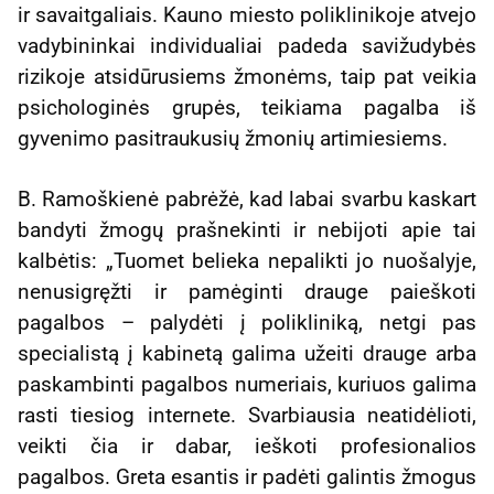
ir savaitgaliais. Kauno miesto poliklinikoje atvejo
vadybininkai individualiai padeda savižudybės
rizikoje atsidūrusiems žmonėms, taip pat veikia
psichologinės grupės, teikiama pagalba iš
gyvenimo pasitraukusių žmonių artimiesiems.
B. Ramoškienė pabrėžė, kad labai svarbu kaskart
bandyti žmogų prašnekinti ir nebijoti apie tai
kalbėtis: „Tuomet belieka nepalikti jo nuošalyje,
nenusigręžti ir pamėginti drauge paieškoti
pagalbos – palydėti į polikliniką, netgi pas
specialistą į kabinetą galima užeiti drauge arba
paskambinti pagalbos numeriais, kuriuos galima
rasti tiesiog internete. Svarbiausia neatidėlioti,
veikti čia ir dabar, ieškoti profesionalios
pagalbos. Greta esantis ir padėti galintis žmogus