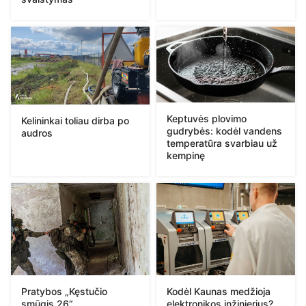
Keptuvės plovimo
Kelininkai toliau dirba po
gudrybės: kodėl vandens
audros
temperatūra svarbiau už
kempinę
Pratybos „Kęstučio
Kodėl Kaunas medžioja
smūgis 26“
elektronikos inžinierius?