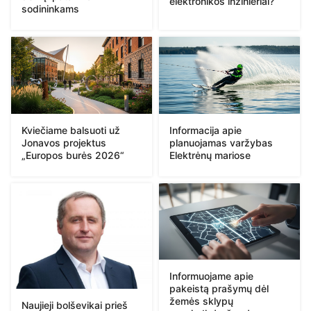
elektronikos inžinieriai?
sodininkams
Kviečiame balsuoti už
Informacija apie
Jonavos projektus
planuojamas varžybas
„Europos burės 2026“
Elektrėnų mariose
Informuojame apie
pakeistą prašymų dėl
žemės sklypų
Naujieji bolševikai prieš