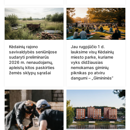
Kėdainių rajono
Jau rugpjūčio 1 d.
savivaldybės seniūnijose
lauksime visų Kėdainių
sudaryti preliminarūs
miesto parke, kuriame
2026 m. nenaudojamų,
vyks didžiausias
apleistų kitos paskirties
nemokamas giminių
žemės sklypų sąrašai
piknikas po atviru
dangumi – „Gimininės”