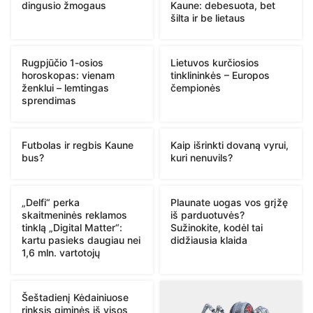
dingusio žmogaus
Kaune: debesuota, bet
šilta ir be lietaus
Rugpjūčio 1-osios
Lietuvos kurčiosios
horoskopas: vienam
tinklininkės – Europos
ženklui – lemtingas
čempionės
sprendimas
Futbolas ir regbis Kaune
Kaip išrinkti dovaną vyrui,
bus?
kuri nenuvils?
„Delfi“ perka
Plaunate uogas vos grįžę
skaitmeninės reklamos
iš parduotuvės?
tinklą „Digital Matter“:
Sužinokite, kodėl tai
kartu pasieks daugiau nei
didžiausia klaida
1,6 mln. vartotojų
Šeštadienį Kėdainiuose
rinksis giminės iš visos