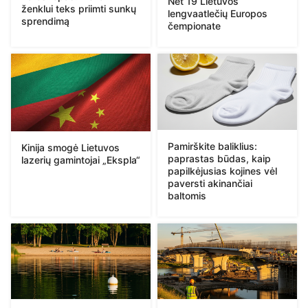
Net 19 Lietuvos
ženklui teks priimti sunkų
lengvaatlečių Europos
sprendimą
čempionate
Pamirškite baliklius:
Kinija smogė Lietuvos
paprastas būdas, kaip
lazerių gamintojai „Ekspla“
papilkėjusias kojines vėl
paversti akinančiai
baltomis