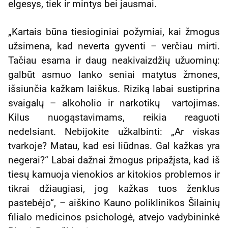
elgesys, tiek ir mintys bei jausmai.
„Kartais būna tiesioginiai požymiai, kai žmogus
užsimena, kad neverta gyventi – verčiau mirti.
Tačiau esama ir daug neakivaizdžių užuominų:
galbūt asmuo lanko seniai matytus žmones,
išsiunčia kažkam laiškus. Riziką labai sustiprina
svaigalų – alkoholio ir narkotikų vartojimas.
Kilus nuogąstavimams, reikia reaguoti
nedelsiant. Nebijokite užkalbinti: „Ar viskas
tvarkoje? Matau, kad esi liūdnas. Gal kažkas yra
negerai?“ Labai dažnai žmogus pripažįsta, kad iš
tiesų kamuoja vienokios ar kitokios problemos ir
tikrai džiaugiasi, jog kažkas tuos ženklus
pastebėjo“, – aiškino Kauno poliklinikos Šilainių
filialo medicinos psichologė, atvejo vadybininkė