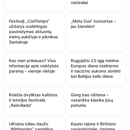
natūraliai
Festivalį „ConTempo“
„Meta Duo“ koncertas –
uždarys sudėtingas
jau šiandien!
pasirodymas aštuonių
metrų aukštyje ir piknikas
Santakoje
Kas man priklauso? Visa
Rugpjūčio 23-iąją minima
informacija apie valstybės
Europos diena stalinizmo
paramą – vienoje vietoje
ir nacizmo aukoms atminti
bei Baltijos kelio diena
Kviečia dvyliktas kultūros
Gong bao vištiena –
ir istorijos festivalis
vasariška klasika jūsų
„Radviliada“
pietums
UKraina toliau daužo
Kauno rajone ir Birštono
„Wildberries“ sandėlius
savivaldybėje, įtariama,