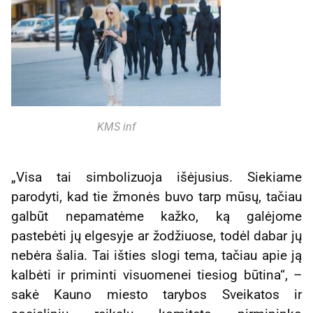
KMS inf
„Visa tai simbolizuoja išėjusius. Siekiame
parodyti, kad tie žmonės buvo tarp mūsų, tačiau
galbūt nepamatėme kažko, ką galėjome
pastebėti jų elgesyje ar žodžiuose, todėl dabar jų
nebėra šalia. Tai išties slogi tema, tačiau apie ją
kalbėti ir priminti visuomenei tiesiog būtina“, –
sakė Kauno miesto tarybos Sveikatos ir