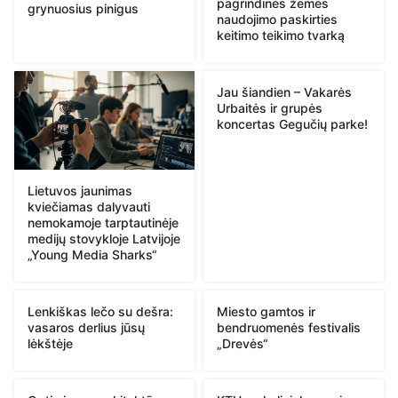
pagrindinės žemės
grynuosius pinigus
naudojimo paskirties
keitimo teikimo tvarką
Jau šiandien – Vakarės
Urbaitės ir grupės
koncertas Gegučių parke!
Lietuvos jaunimas
kviečiamas dalyvauti
nemokamoje tarptautinėje
medijų stovykloje Latvijoje
„Young Media Sharks“
Lenkiškas lečo su dešra:
Miesto gamtos ir
vasaros derlius jūsų
bendruomenės festivalis
lėkštėje
„Drevės“