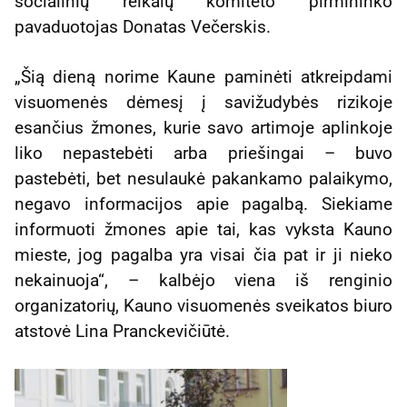
socialinių reikalų komiteto pirmininko
pavaduotojas Donatas Večerskis.
„Šią dieną norime Kaune paminėti atkreipdami
visuomenės dėmesį į savižudybės rizikoje
esančius žmones, kurie savo artimoje aplinkoje
liko nepastebėti arba priešingai – buvo
pastebėti, bet nesulaukė pakankamo palaikymo,
negavo informacijos apie pagalbą. Siekiame
informuoti žmones apie tai, kas vyksta Kauno
mieste, jog pagalba yra visai čia pat ir ji nieko
nekainuoja“, – kalbėjo viena iš renginio
organizatorių, Kauno visuomenės sveikatos biuro
atstovė Lina Pranckevičiūtė.