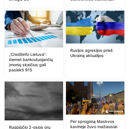
Rusijos agresijos prieš
„Creditinfo Lietuva“:
Ukrainą aktualijos
šiemet bankrutuojančių
įmonių skaičius gali
pasiekti 915
Per sprogimą Maskvos
kavinėje žuvo mažiausiai
Rugpjūčio 2-osios orų