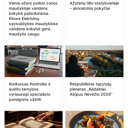
Vievio ežero poilsio zonos
Ažytėnų tilto statybvietėje
maudykloje vandens
– akivaizdūs pokyčiai
kokybė patenkinama.
Kitose Elektrėnų
savivaldybės maudyklose
vandens kokybė gera,
maudytis saugu.
Konkursas Kontrolės ir
Respublikinis tapytojų
audito tarnybos
pleneras „Kėdainiai.
vyriausiojo specialisto
Abipus Nevėžio 2026“
pareigoms užimti