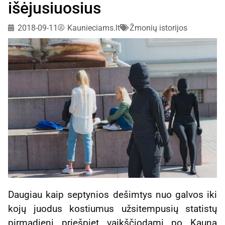
išėjusiuosius
2018-09-11
Kaunieciams.lt
Žmonių istorijos
Daugiau kaip septynios dešimtys nuo galvos iki
kojų juodus kostiumus užsitempusių statistų
pirmadienį priešpiet vaikščiodami po Kauną