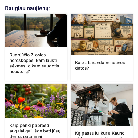
Daugiau naujienų:
Rugpjūčio 7-osios
horoskopas: kam laukti
Kaip atsiranda minėtinos
sėkmės, o kam saugotis
datos?
nuostolių?
Kaip penki paprasti
augalai gali išgelbėti jūsų
Ką pasauliui kuria Kauno
derlių: patarimai