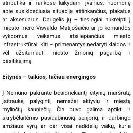
atributika ir rankose laikydami įvairius, nuomonę
apie susiklosčiusią situaciją atitinkančius, plakatus
ar aksesuarus. Daugelis jų – tiesiogiai nukreipti į
miesto mero Visvaldo Matijošaičio ar jo komandos
vykdomus veiksmus atsiliepiančius miesto
infrastruktūrai. Kiti – primenantys nedaryti klaidos ir
vėl užsitarnauti miesto žmonių pagarbą ir
pasitikėjimą.
Eitynės – taikios, tačiau energingos
Į Nemuno pakrante besidriekiantį eitynių maršrutą
įsitraukė, palyginti, nemažai aktyvių ir miestą
mylinčių kauniečių. Čia buvo galima aptikti ir
skrybėlaitėmis pasidabinusių senjorių, ir darbingo
amžiaus vyrų ar dar visai nedidelių vaikų, kurie