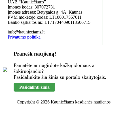
UAB “Kauniečiams”
Įmonės kodas: 307072731
Įmonės adresas: Betygalos g. 4A, Kaunas
PVM mokėtojo kodas: LT100017557011
Banko sąskaitos nr.: LT717044090113506715
info@kaunieciams.lt
Privatumo politika
Pranešk naujieną!
Pamatėte ar nugirdote kažką įdomaus ar
šokiruojančio?
Pasidalinkite šia žinia su portalo skaitytojais.
Pasidalinti žinia
Copyright © 2026 Kauniečiams kasdienės naujienos