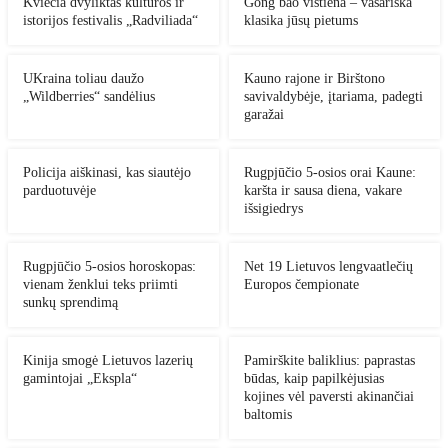
Kviečia dvyliktas kultūros ir
Gong bao vištiena – vasariška
istorijos festivalis „Radviliada“
klasika jūsų pietums
UKraina toliau daužo
Kauno rajone ir Birštono
„Wildberries“ sandėlius
savivaldybėje, įtariama, padegti
garažai
Policija aiškinasi, kas siautėjo
Rugpjūčio 5-osios orai Kaune:
parduotuvėje
karšta ir sausa diena, vakare
išsigiedrys
Rugpjūčio 5-osios horoskopas:
Net 19 Lietuvos lengvaatlečių
vienam ženklui teks priimti
Europos čempionate
sunkų sprendimą
Kinija smogė Lietuvos lazerių
Pamirškite baliklius: paprastas
gamintojai „Ekspla“
būdas, kaip papilkėjusias
kojines vėl paversti akinančiai
baltomis