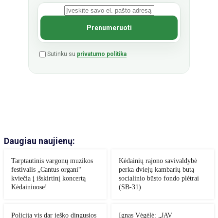
Sutinku su
privatumo politika
Daugiau naujienų:
Tarptautinis vargonų muzikos
Kėdainių rajono savivaldybė
festivalis „Cantus organi“
perka dviejų kambarių butą
kviečia į išskirtinį koncertą
socialinio būsto fondo plėtrai
Kėdainiuose!
(SB-31)
Policija vis dar ieško dingusios
Ignas Vėgėlė: „JAV