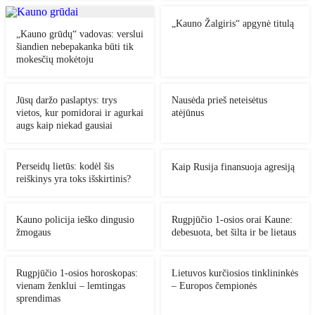
„Kauno Žalgiris“ apgynė titulą
„Kauno grūdų“ vadovas: verslui
šiandien nebepakanka būti tik
mokesčių mokėtoju
Jūsų daržo paslaptys: trys
Nausėda prieš neteisėtus
vietos, kur pomidorai ir agurkai
atėjūnus
augs kaip niekad gausiai
Perseidų lietūs: kodėl šis
Kaip Rusija finansuoja agresiją
reiškinys yra toks išskirtinis?
Kauno policija ieško dingusio
Rugpjūčio 1-osios orai Kaune:
žmogaus
debesuota, bet šilta ir be lietaus
Rugpjūčio 1-osios horoskopas:
Lietuvos kurčiosios tinklininkės
vienam ženklui – lemtingas
– Europos čempionės
sprendimas