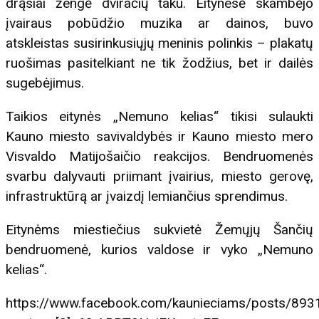
drąsiai žengė dviračių taku. Eitynesė skambėjo
įvairaus pobūdžio muzika ar dainos, buvo
atskleistas susirinkusiųjų meninis polinkis – plakatų
ruošimas pasitelkiant ne tik žodžius, bet ir dailės
sugebėjimus.
Taikios eitynės „Nemuno kelias“ tikisi sulaukti
Kauno miesto savivaldybės ir Kauno miesto mero
Visvaldo Matijošaičio reakcijos. Bendruomenės
svarbu dalyvauti priimant įvairius, miesto gerovę,
infrastruktūrą ar įvaizdį lemiančius sprendimus.
Eitynėms miestiečius sukvietė Žemųjų Šančių
bendruomenė, kurios valdose ir vyko „Nemuno
kelias“.
https://www.facebook.com/kaunieciams/posts/89