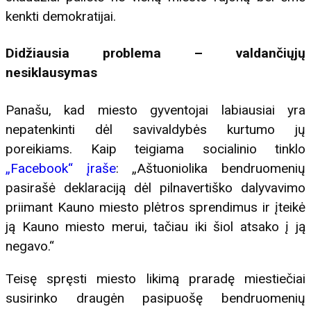
kenkti demokratijai.
Didžiausia problema – valdančiųjų
nesiklausymas
Panašu, kad miesto gyventojai labiausiai yra
nepatenkinti dėl savivaldybės kurtumo jų
poreikiams. Kaip teigiama socialinio tinklo
„Facebook“ įraše
: „Aštuoniolika bendruomenių
pasirašė deklaraciją dėl pilnavertiško dalyvavimo
priimant Kauno miesto plėtros sprendimus ir įteikė
ją Kauno miesto merui, tačiau iki šiol atsako į ją
negavo.“
Teisę spręsti miesto likimą praradę miestiečiai
susirinko draugėn pasipuošę bendruomenių