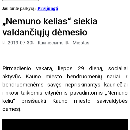
Jau turite paskyrą?
Prisijungti
„Nemuno kelias“ siekia
valdančiųjų dėmesio
2019-07-30
Kaunieciams.lt
Miestas
Pirmadienio vakarą, liepos 29 dieną, socialiai
aktyvūs Kauno miesto bendruomenių nariai ir
bendruomenėms savęs nepriskiriantys kauniečiai
rinkosi taikiomis eitynėmis pavadintomis „Nemuno
keliu“ prisišaukti Kauno miesto savivaldybės
dėmesį.