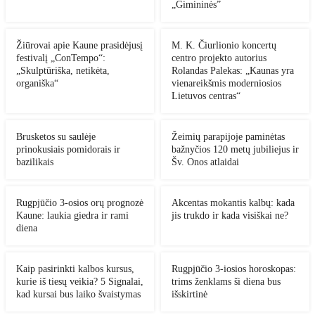
„Gimininės”
Žiūrovai apie Kaune prasidėjusį
M. K. Čiurlionio koncertų
festivalį „ConTempo“:
centro projekto autorius
„Skulptūriška, netikėta,
Rolandas Palekas: „Kaunas yra
organiška“
vienareikšmis moderniosios
Lietuvos centras“
Brusketos su saulėje
Žeimių parapijoje paminėtas
prinokusiais pomidorais ir
bažnyčios 120 metų jubiliejus ir
bazilikais
Šv. Onos atlaidai
Rugpjūčio 3-osios orų prognozė
Akcentas mokantis kalbų: kada
Kaune: laukia giedra ir rami
jis trukdo ir kada visiškai ne?
diena
Kaip pasirinkti kalbos kursus,
Rugpjūčio 3-iosios horoskopas:
kurie iš tiesų veikia? 5 Signalai,
trims ženklams ši diena bus
kad kursai bus laiko švaistymas
išskirtinė