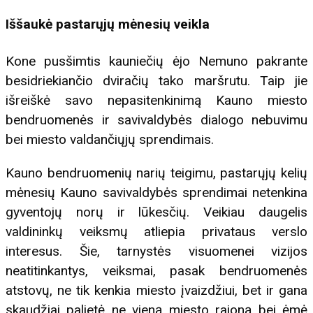
Iššaukė pastarųjų mėnesių veikla
Kone pusšimtis kauniečių ėjo Nemuno pakrante
besidriekiančio dviračių tako maršrutu. Taip jie
išreiškė savo nepasitenkinimą Kauno miesto
bendruomenės ir savivaldybės dialogo nebuvimu
bei miesto valdančiųjų sprendimais.
Kauno bendruomenių narių teigimu, pastarųjų kelių
mėnesių Kauno savivaldybės sprendimai netenkina
gyventojų norų ir lūkesčių. Veikiau daugelis
valdininkų veiksmų atliepia privataus verslo
interesus. Šie, tarnystės visuomenei vizijos
neatitinkantys, veiksmai, pasak bendruomenės
atstovų, ne tik kenkia miesto įvaizdžiui, bet ir gana
skaudžiai palietė ne vieną miesto rajoną bei ėmė