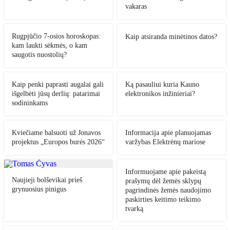
vakaras
Rugpjūčio 7-osios horoskopas:
Kaip atsiranda minėtinos datos?
kam laukti sėkmės, o kam
saugotis nuostolių?
Kaip penki paprasti augalai gali
Ką pasauliui kuria Kauno
išgelbėti jūsų derlių: patarimai
elektronikos inžinieriai?
sodininkams
Kviečiame balsuoti už Jonavos
Informacija apie planuojamas
projektus „Europos burės 2026“
varžybas Elektrėnų mariose
Informuojame apie pakeistą
Naujieji bolševikai prieš
prašymų dėl žemės sklypų
grynuosius pinigus
pagrindinės žemės naudojimo
paskirties keitimo teikimo
tvarką