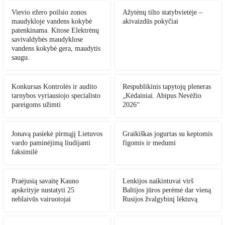
Vievio ežero poilsio zonos
Ažytėnų tilto statybvietėje –
maudykloje vandens kokybė
akivaizdūs pokyčiai
patenkinama. Kitose Elektrėnų
savivaldybės maudyklose
vandens kokybė gera, maudytis
saugu.
Konkursas Kontrolės ir audito
Respublikinis tapytojų pleneras
tarnybos vyriausiojo specialisto
„Kėdainiai. Abipus Nevėžio
pareigoms užimti
2026“
Jonavą pasiekė pirmąjį Lietuvos
Graikiškas jogurtas su keptomis
vardo paminėjimą liudijanti
figomis ir medumi
faksimilė
Praėjusią savaitę Kauno
Lenkijos naikintuvai virš
apskrityje nustatyti 25
Baltijos jūros perėmė dar vieną
neblaivūs vairuotojai
Rusijos žvalgybinį lėktuvą