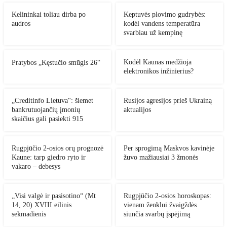
Kelininkai toliau dirba po
Keptuvės plovimo gudrybės:
audros
kodėl vandens temperatūra
svarbiau už kempinę
Kodėl Kaunas medžioja
Pratybos „Kęstučio smūgis 26“
elektronikos inžinierius?
„Creditinfo Lietuva“: šiemet
Rusijos agresijos prieš Ukrainą
bankrutuojančių įmonių
aktualijos
skaičius gali pasiekti 915
Rugpjūčio 2-osios orų prognozė
Per sprogimą Maskvos kavinėje
Kaune: tarp giedro ryto ir
žuvo mažiausiai 3 žmonės
vakaro – debesys
„Visi valgė ir pasisotino“ (Mt
Rugpjūčio 2-osios horoskopas:
14, 20) XVIII eilinis
vienam ženklui žvaigždės
sekmadienis
siunčia svarbų įspėjimą