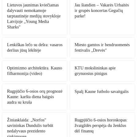
Lietuvos jaunimas kviečiamas
Jau šiandien – Vakarės Urbaitės
dalyvauti nemokamoje
ir grupės koncertas Gegučių
tarptautinėje medijų stovykloje
parke!
Latvijoje „Young Media
Sharks“
Lenkiškas lečo su dešra: vasaros
Miesto gamtos ir bendruomenės
derlius jūsų lėkštėje
festivalis „Drevės“
Optimizmo architektūra. Kauno
KTU mokslininkas apie
filharmonija (video)
grynuosius pinigus
Rugpjūčio 6-osios orų prognozė
Spalį Kaune futbolo savaitgalis
Kaune: karšta diena baigsis
audra su kruša
Žiniasklaida: „Norfos“
Rugpjūčio 6-osios horoskopas:
savininkas Dundulis turbūt
žvaigždės perspėja du ženklus
nedalyvaus prezidento
dėl finansų
rinkimuose