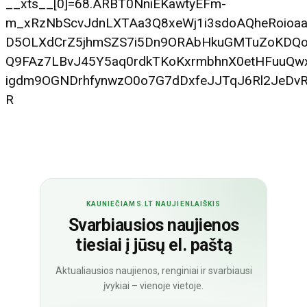
__xts__[0]=68.ARBT0NniEKawtyEFm-
m_xRzNbScvJdnLXTAa3Q8xeWj1i3sdoAQheRoioa
D5OLXdCrZ5jhmSZS7i5Dn9ORAbHkuGMTuZoKDQo
Q9FAz7LBvJ45Y5aq0rdkTKoKxrmbhnX0etHFuuQwx
igdm9OGNDrhfynwzO0o7G7dDxfeJJTqJ6Rl2JeDvR
R
KAUNIEČIAMS.LT NAUJIENLAIŠKIS
Svarbiausios naujienos
tiesiai į jūsų el. paštą
Aktualiausios naujienos, renginiai ir svarbiausi
įvykiai – vienoje vietoje.