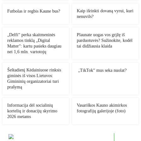
Kaip išrinkti dovaną vyrui, kuri
Futbolas ir regbis Kaune bus?
nenuvils?
„Delfi“ perka skaitmeninės
Plaunate uogas vos grįžę iš
reklamos tinklą „Digital
parduotuvės? Sužinokite, kodėl
Matter“: kartu pasieks daugiau
tai didžiausia klaida
nei 1,6 mln. vartotojų
Šeštadienį Kėdainiuose rinksis
„TikTok“ mus seka nuolat?
giminės iš visos Lietuvos:
Gimininių organizatoriai turi
prašymą
Informacija dėl socialinių
Vasariškos Kauno akimirkos
kortelių ir donacijų skyrimo
fotografijų galerijoje (foto)
2026 metams