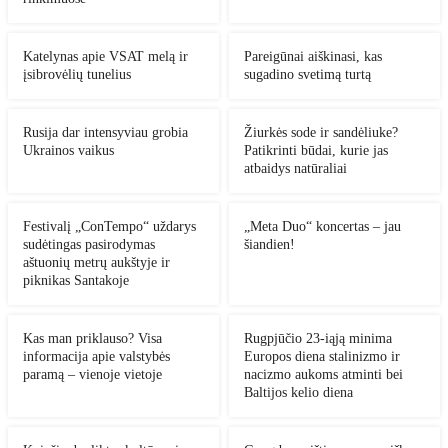
Katelynas apie VSAT melą ir
Pareigūnai aiškinasi, kas
įsibrovėlių tunelius
sugadino svetimą turtą
Rusija dar intensyviau grobia
Žiurkės sode ir sandėliuke?
Ukrainos vaikus
Patikrinti būdai, kurie jas
atbaidys natūraliai
Festivalį „ConTempo“ uždarys
„Meta Duo“ koncertas – jau
sudėtingas pasirodymas
šiandien!
aštuonių metrų aukštyje ir
piknikas Santakoje
Kas man priklauso? Visa
Rugpjūčio 23-iąją minima
informacija apie valstybės
Europos diena stalinizmo ir
paramą – vienoje vietoje
nacizmo aukoms atminti bei
Baltijos kelio diena