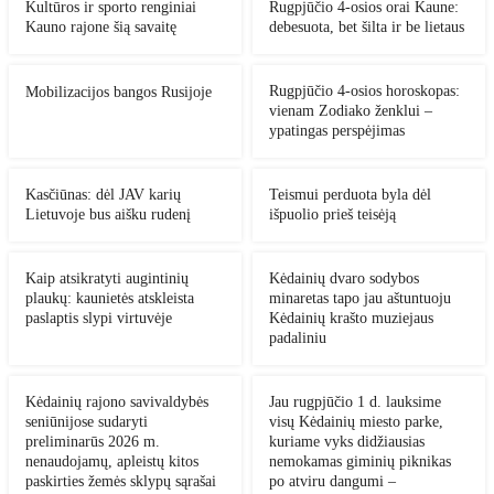
Kultūros ir sporto renginiai
Rugpjūčio 4-osios orai Kaune:
Kauno rajone šią savaitę
debesuota, bet šilta ir be lietaus
Rugpjūčio 4-osios horoskopas:
Mobilizacijos bangos Rusijoje
vienam Zodiako ženklui –
ypatingas perspėjimas
Kasčiūnas: dėl JAV karių
Teismui perduota byla dėl
Lietuvoje bus aišku rudenį
išpuolio prieš teisėją
Kaip atsikratyti augintinių
Kėdainių dvaro sodybos
plaukų: kaunietės atskleista
minaretas tapo jau aštuntuoju
paslaptis slypi virtuvėje
Kėdainių krašto muziejaus
padaliniu
Kėdainių rajono savivaldybės
Jau rugpjūčio 1 d. lauksime
seniūnijose sudaryti
visų Kėdainių miesto parke,
preliminarūs 2026 m.
kuriame vyks didžiausias
nenaudojamų, apleistų kitos
nemokamas giminių piknikas
paskirties žemės sklypų sąrašai
po atviru dangumi –