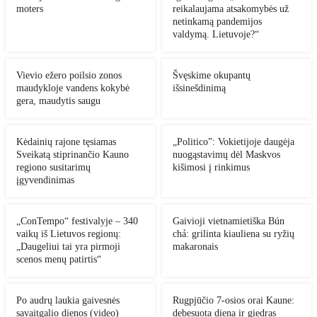
moters
reikalaujama atsakomybės už
netinkamą pandemijos
valdymą. Lietuvoje?“
Vievio ežero poilsio zonos
Švęskime okupantų
maudykloje vandens kokybė
išsinešdinimą
gera, maudytis saugu
Kėdainių rajone tęsiamas
„Politico”: Vokietijoje daugėja
Sveikatą stiprinančio Kauno
nuogąstavimų dėl Maskvos
regiono susitarimų
kišimosi į rinkimus
įgyvendinimas
„ConTempo“ festivalyje – 340
Gaivioji vietnamietiška Bún
vaikų iš Lietuvos regionų:
chả: grilinta kiauliena su ryžių
„Daugeliui tai yra pirmoji
makaronais
scenos menų patirtis“
Po audrų laukia gaivesnės
Rugpjūčio 7-osios orai Kaune:
savaitgalio dienos (video)
debesuota diena ir giedras