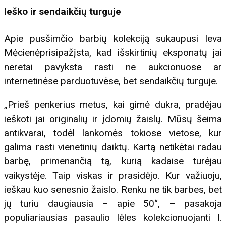
Ieško ir sendaikčių turguje
Apie pusšimčio barbių kolekciją sukaupusi Ieva
Mėcienėprisipažįsta, kad išskirtinių eksponatų jai
neretai pavyksta rasti ne aukcionuose ar
internetinėse parduotuvėse, bet sendaikčių turguje.
„Prieš penkerius metus, kai gimė dukra, pradėjau
ieškoti jai originalių ir įdomių žaislų. Mūsų šeima
antikvarai, todėl lankomės tokiose vietose, kur
galima rasti vienetinių daiktų. Kartą netikėtai radau
barbę, primenančią tą, kurią kadaise turėjau
vaikystėje. Taip viskas ir prasidėjo. Kur važiuoju,
ieškau kuo senesnio žaislo. Renku ne tik barbes, bet
jų turiu daugiausia – apie 50“, – pasakoja
populiariausias pasaulio lėles kolekcionuojanti I.