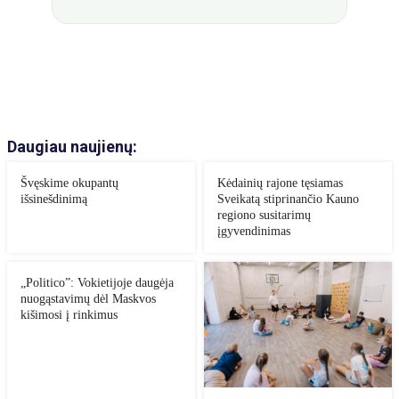
Daugiau naujienų:
Švęskime okupantų
Kėdainių rajone tęsiamas
išsinešdinimą
Sveikatą stiprinančio Kauno
regiono susitarimų
įgyvendinimas
„Politico”: Vokietijoje daugėja
nuogąstavimų dėl Maskvos
kišimosi į rinkimus