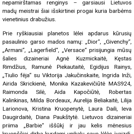
nepamirštamas renginys – garsiausi Lietuvos
madų meistrai šiai išskirtinei progai kuria barbėms
vienetinius drabužius.
Prie ryškiausiai planetos lėlei apdarus kūrusių
pasaulinio garso mados namų: „Dior“, „Givenchy“,
„Armani“, „Lagerfield“, „Versace“ prisijungia mūsų
šalies dizaineriai Agnė Kuzmickaitė, Kęstas
Rimdžius, Ramunė Piekautaitė, Egidijus Rainys,
„Tiulio fėja“ su Viktorija Jakučinskaite, Ingrida Inži,
Airida Skrickienė, Monika Kazakevičiūtė MAS924,
Raimonda Silė, Aida Kapočiūtė, Robertas
Kalinkinas, Milda Bordeaux, Aurelija Beliakaitė, Lilija
Larionova, Kristina Kruopenytė, Laura Daili, Ieva
Daugirdaitė, Diana Paukštytė. Lietuvos dizaineriai
priima „Barbie“ iššūkį ir jau kelis mėnesius
kruopščiai dirba kurdami unikalų savo lėlės įvaizdį.