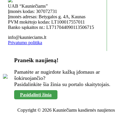
UAB “Kauniečiams”
Įmonės kodas: 307072731
Įmonės adresas: Betygalos g. 4A, Kaunas
PVM mokėtojo kodas: LT100017557011
Banko sąskaitos nr.: LT717044090113506715
info@kaunieciams.lt
Privatumo politika
Pranešk naujieną!
Pamatėte ar nugirdote kažką įdomaus ar
šokiruojančio?
Pasidalinkite šia žinia su portalo skaitytojais.
Pasidalinti žinia
Copyright © 2026 Kauniečiams kasdienės naujienos