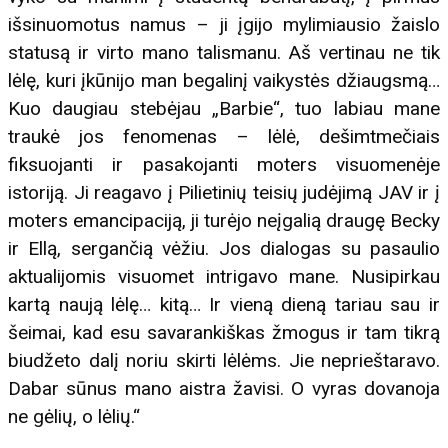
išsinuomotus namus – ji įgijo mylimiausio žaislo
statusą ir virto mano talismanu. Aš vertinau ne tik
lėlę, kuri įkūnijo man begalinį vaikystės džiaugsmą…
Kuo daugiau stebėjau „Barbie“, tuo labiau mane
traukė jos fenomenas – lėlė, dešimtmečiais
fiksuojanti ir pasakojanti moters visuomenėje
istoriją. Ji reagavo į Pilietinių teisių judėjimą JAV ir į
moters emancipaciją, ji turėjo neįgalią draugę Becky
ir Ellą, sergančią vėžiu. Jos dialogas su pasaulio
aktualijomis visuomet intrigavo mane. Nusipirkau
kartą naują lėlę… kitą… Ir vieną dieną tariau sau ir
šeimai, kad esu savarankiškas žmogus ir tam tikrą
biudžeto dalį noriu skirti lėlėms. Jie neprieštaravo.
Dabar sūnus mano aistra žavisi. O vyras dovanoja
ne gėlių, o lėlių.“