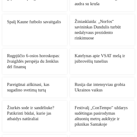
audra su kruša
Žiniasklaida: „Norfos“
Spalį Kaune futbolo savaitgalis
savininkas Dundulis turbūt
nedalyvaus prezidento
rinkimuose
Rugpjūčio 6-osios horoskopas:
Katelynas apie VSAT melą ir
žvaigždės perspėja du ženklus
įsibrovėlių tunelius
dėl finansų
Pareigūnai aiškinasi, kas
Rusija dar intensyviau grobia
sugadino svetimą turtą
Ukrainos vaikus
Žiurkės sode ir sandėliuke?
Festivalį „ConTempo“ uždarys
Patikrinti būdai, kurie jas
sudėtingas pasirodymas
atbaidys natūraliai
aštuonių metrų aukštyje ir
piknikas Santakoje