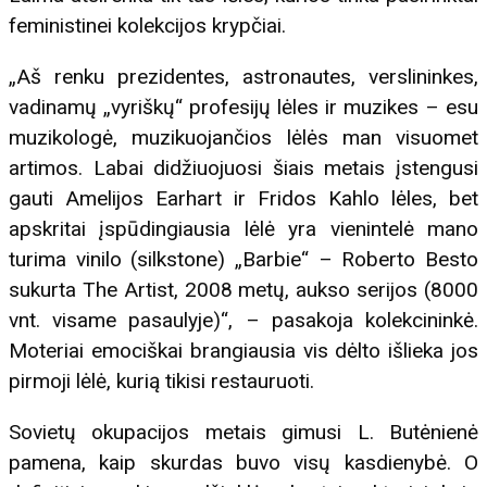
feministinei kolekcijos krypčiai.
„Aš renku prezidentes, astronautes, verslininkes,
vadinamų „vyriškų“ profesijų lėles ir muzikes – esu
muzikologė, muzikuojančios lėlės man visuomet
artimos. Labai didžiuojuosi šiais metais įstengusi
gauti Amelijos Earhart ir Fridos Kahlo lėles, bet
apskritai įspūdingiausia lėlė yra vienintelė mano
turima vinilo (silkstone) „Barbie“ – Roberto Besto
sukurta The Artist, 2008 metų, aukso serijos (8000
vnt. visame pasaulyje)“, – pasakoja kolekcininkė.
Moteriai emociškai brangiausia vis dėlto išlieka jos
pirmoji lėlė, kurią tikisi restauruoti.
Sovietų okupacijos metais gimusi L. Butėnienė
pamena, kaip skurdas buvo visų kasdienybė. O