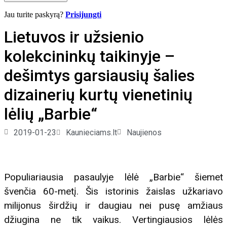
Jau turite paskyrą?
Prisijungti
Lietuvos ir užsienio
kolekcininkų taikinyje –
dešimtys garsiausių šalies
dizainerių kurtų vienetinių
lėlių „Barbie“
2019-01-23
Kaunieciams.lt
Naujienos
Populiariausia pasaulyje lėlė „Barbie“ šiemet
švenčia 60-metį. Šis istorinis žaislas užkariavo
milijonus širdžių ir daugiau nei pusę amžiaus
džiugina ne tik vaikus. Vertingiausios lėlės