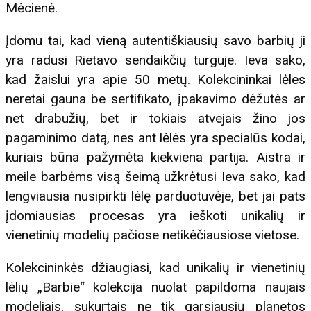
Mėcienė.
Įdomu tai, kad vieną autentiškiausių savo barbių ji
yra radusi Rietavo sendaikčių turguje. Ieva sako,
kad žaislui yra apie 50 metų. Kolekcininkai lėles
neretai gauna be sertifikato, įpakavimo dėžutės ar
net drabužių, bet ir tokiais atvejais žino jos
pagaminimo datą, nes ant lėlės yra specialūs kodai,
kuriais būna pažymėta kiekviena partija. Aistra ir
meile barbėms visą šeimą užkrėtusi Ieva sako, kad
lengviausia nusipirkti lėlę parduotuvėje, bet jai pats
įdomiausias procesas yra ieškoti unikalių ir
vienetinių modelių pačiose netikėčiausiose vietose.
Kolekcininkės džiaugiasi, kad unikalių ir vienetinių
lėlių „Barbie“ kolekcija nuolat papildoma naujais
modeliais, sukurtais ne tik garsiausių planetos