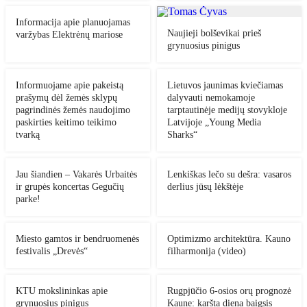
Informacija apie planuojamas
Naujieji bolševikai prieš
varžybas Elektrėnų mariose
grynuosius pinigus
Informuojame apie pakeistą
Lietuvos jaunimas kviečiamas
prašymų dėl žemės sklypų
dalyvauti nemokamoje
pagrindinės žemės naudojimo
tarptautinėje medijų stovykloje
paskirties keitimo teikimo
Latvijoje „Young Media
tvarką
Sharks“
Jau šiandien – Vakarės Urbaitės
Lenkiškas lečo su dešra: vasaros
ir grupės koncertas Gegučių
derlius jūsų lėkštėje
parke!
Miesto gamtos ir bendruomenės
Optimizmo architektūra. Kauno
festivalis „Drevės“
filharmonija (video)
KTU mokslininkas apie
Rugpjūčio 6-osios orų prognozė
grynuosius pinigus
Kaune: karšta diena baigsis