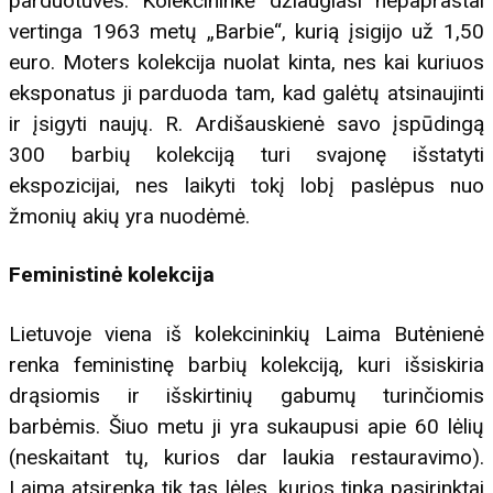
parduotuvės. Kolekcininkė džiaugiasi nepaprastai
vertinga 1963 metų „Barbie“, kurią įsigijo už 1,50
euro. Moters kolekcija nuolat kinta, nes kai kuriuos
eksponatus ji parduoda tam, kad galėtų atsinaujinti
ir įsigyti naujų. R. Ardišauskienė savo įspūdingą
300 barbių kolekciją turi svajonę išstatyti
ekspozicijai, nes laikyti tokį lobį paslėpus nuo
žmonių akių yra nuodėmė.
Feministinė kolekcija
Lietuvoje viena iš kolekcininkių Laima Butėnienė
renka feministinę barbių kolekciją, kuri išsiskiria
drąsiomis ir išskirtinių gabumų turinčiomis
barbėmis. Šiuo metu ji yra sukaupusi apie 60 lėlių
(neskaitant tų, kurios dar laukia restauravimo).
Laima atsirenka tik tas lėles, kurios tinka pasirinktai