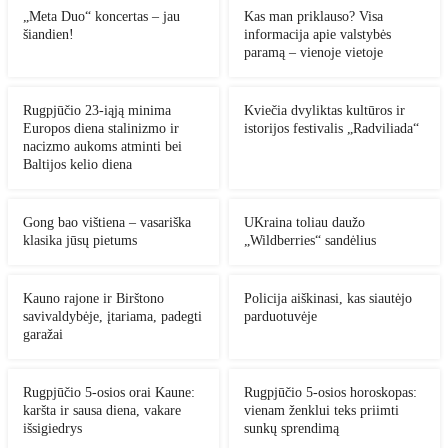
„Meta Duo“ koncertas – jau
Kas man priklauso? Visa
šiandien!
informacija apie valstybės
paramą – vienoje vietoje
Rugpjūčio 23-iąją minima
Kviečia dvyliktas kultūros ir
Europos diena stalinizmo ir
istorijos festivalis „Radviliada“
nacizmo aukoms atminti bei
Baltijos kelio diena
Gong bao vištiena – vasariška
UKraina toliau daužo
klasika jūsų pietums
„Wildberries“ sandėlius
Kauno rajone ir Birštono
Policija aiškinasi, kas siautėjo
savivaldybėje, įtariama, padegti
parduotuvėje
garažai
Rugpjūčio 5-osios orai Kaune:
Rugpjūčio 5-osios horoskopas:
karšta ir sausa diena, vakare
vienam ženklui teks priimti
išsigiedrys
sunkų sprendimą