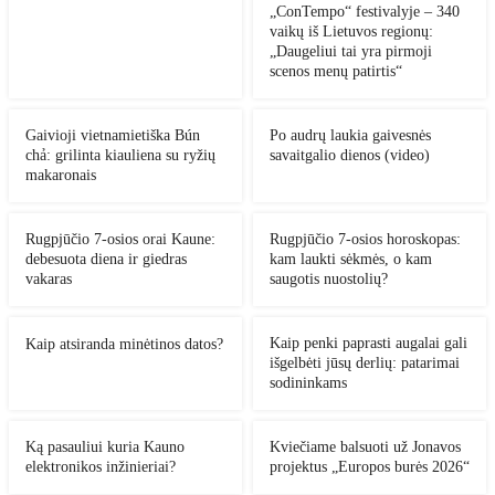
„ConTempo“ festivalyje – 340
vaikų iš Lietuvos regionų:
„Daugeliui tai yra pirmoji
scenos menų patirtis“
Gaivioji vietnamietiška Bún
Po audrų laukia gaivesnės
chả: grilinta kiauliena su ryžių
savaitgalio dienos (video)
makaronais
Rugpjūčio 7-osios orai Kaune:
Rugpjūčio 7-osios horoskopas:
debesuota diena ir giedras
kam laukti sėkmės, o kam
vakaras
saugotis nuostolių?
Kaip penki paprasti augalai gali
Kaip atsiranda minėtinos datos?
išgelbėti jūsų derlių: patarimai
sodininkams
Ką pasauliui kuria Kauno
Kviečiame balsuoti už Jonavos
elektronikos inžinieriai?
projektus „Europos burės 2026“