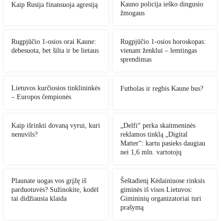
Kauno policija ieško dingusio
Kaip Rusija finansuoja agresiją
žmogaus
Rugpjūčio 1-osios orai Kaune:
Rugpjūčio 1-osios horoskopas:
debesuota, bet šilta ir be lietaus
vienam ženklui – lemtingas
sprendimas
Lietuvos kurčiosios tinklininkės
Futbolas ir regbis Kaune bus?
– Europos čempionės
Kaip išrinkti dovaną vyrui, kuri
„Delfi“ perka skaitmeninės
nenuvils?
reklamos tinklą „Digital
Matter“: kartu pasieks daugiau
nei 1,6 mln. vartotojų
Plaunate uogas vos grįžę iš
Šeštadienį Kėdainiuose rinksis
parduotuvės? Sužinokite, kodėl
giminės iš visos Lietuvos:
tai didžiausia klaida
Gimininių organizatoriai turi
prašymą