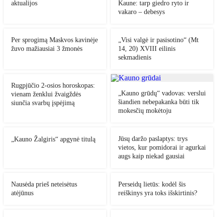
aktualijos
Kaune: tarp giedro ryto ir
vakaro – debesys
Per sprogimą Maskvos kavinėje
„Visi valgė ir pasisotino“ (Mt
žuvo mažiausiai 3 žmonės
14, 20) XVIII eilinis
sekmadienis
Rugpjūčio 2-osios horoskopas:
„Kauno grūdų“ vadovas: verslui
vienam ženklui žvaigždės
šiandien nebepakanka būti tik
siunčia svarbų įspėjimą
mokesčių mokėtoju
Jūsų daržo paslaptys: trys
„Kauno Žalgiris“ apgynė titulą
vietos, kur pomidorai ir agurkai
augs kaip niekad gausiai
Nausėda prieš neteisėtus
Perseidų lietūs: kodėl šis
atėjūnus
reiškinys yra toks išskirtinis?