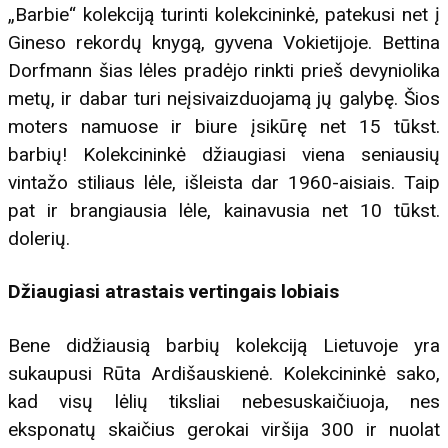
„Barbie“ kolekciją turinti kolekcininkė, patekusi net į
Gineso rekordų knygą, gyvena Vokietijoje. Bettina
Dorfmann šias lėles pradėjo rinkti prieš devyniolika
metų, ir dabar turi neįsivaizduojamą jų galybę. Šios
moters namuose ir biure įsikūrę net 15 tūkst.
barbių! Kolekcininkė džiaugiasi viena seniausių
vintažo stiliaus lėle, išleista dar 1960-aisiais. Taip
pat ir brangiausia lėle, kainavusia net 10 tūkst.
dolerių.
Džiaugiasi atrastais vertingais lobiais
Bene didžiausią barbių kolekciją Lietuvoje yra
sukaupusi Rūta Ardišauskienė. Kolekcininkė sako,
kad visų lėlių tiksliai nebesuskaičiuoja, nes
eksponatų skaičius gerokai viršija 300 ir nuolat