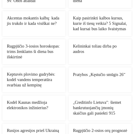
Šv. Onos atlaidai
diena
Akcentas mokantis kalbų: kada
Kaip pasirinkti kalbos kursus,
jis trukdo ir kada visiškai ne?
kurie iš tiesų veikia? 5 Signalai,
kad kursai bus laiko švaistymas
Rugpjūčio 3-iosios horoskopas:
Kelininkai toliau dirba po
trims ženklams ši diena bus
audros
išskirtinė
Keptuvės plovimo gudrybės:
Pratybos „Kęstučio smūgis 26“
kodėl vandens temperatūra
svarbiau už kempinę
Kodėl Kaunas medžioja
„Creditinfo Lietuva“: šiemet
elektronikos inžinierius?
bankrutuojančių įmonių
skaičius gali pasiekti 915
Rusijos agresijos prieš Ukrainą
Rugpjūčio 2-osios orų prognozė