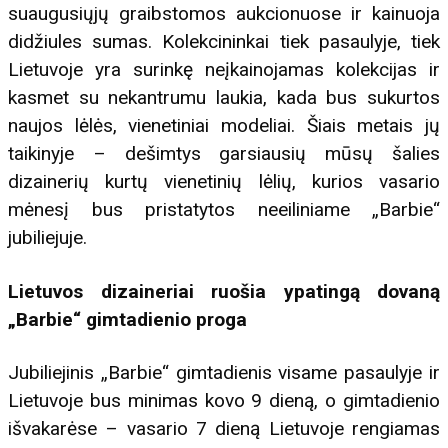
suaugusiųjų graibstomos aukcionuose ir kainuoja
didžiules sumas. Kolekcininkai tiek pasaulyje, tiek
Lietuvoje yra surinkę neįkainojamas kolekcijas ir
kasmet su nekantrumu laukia, kada bus sukurtos
naujos lėlės, vienetiniai modeliai. Šiais metais jų
taikinyje – dešimtys garsiausių mūsų šalies
dizainerių kurtų vienetinių lėlių, kurios vasario
mėnesį bus pristatytos neeiliniame „Barbie“
jubiliejuje.
Lietuvos dizaineriai ruošia ypatingą dovaną
„Barbie“ gimtadienio proga
Jubiliejinis „Barbie“ gimtadienis visame pasaulyje ir
Lietuvoje bus minimas kovo 9 dieną, o gimtadienio
išvakarėse – vasario 7 dieną Lietuvoje rengiamas