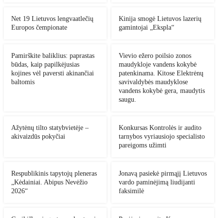
Net 19 Lietuvos lengvaatlečių
Kinija smogė Lietuvos lazerių
Europos čempionate
gamintojai „Ekspla“
Pamirškite baliklius: paprastas
Vievio ežero poilsio zonos
būdas, kaip papilkėjusias
maudykloje vandens kokybė
kojines vėl paversti akinančiai
patenkinama. Kitose Elektrėnų
baltomis
savivaldybės maudyklose
vandens kokybė gera, maudytis
saugu.
Ažytėnų tilto statybvietėje –
Konkursas Kontrolės ir audito
akivaizdūs pokyčiai
tarnybos vyriausiojo specialisto
pareigoms užimti
Respublikinis tapytojų pleneras
Jonavą pasiekė pirmąjį Lietuvos
„Kėdainiai. Abipus Nevėžio
vardo paminėjimą liudijanti
2026“
faksimilė