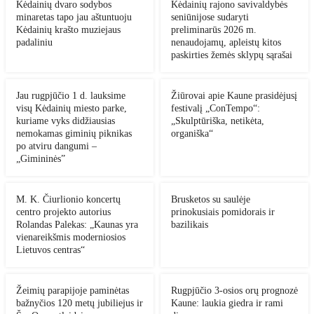
Kėdainių dvaro sodybos
Kėdainių rajono savivaldybės
minaretas tapo jau aštuntuoju
seniūnijose sudaryti
Kėdainių krašto muziejaus
preliminarūs 2026 m.
padaliniu
nenaudojamų, apleistų kitos
paskirties žemės sklypų sąrašai
Jau rugpjūčio 1 d. lauksime
Žiūrovai apie Kaune prasidėjusį
visų Kėdainių miesto parke,
festivalį „ConTempo“:
kuriame vyks didžiausias
„Skulptūriška, netikėta,
nemokamas giminių piknikas
organiška“
po atviru dangumi –
„Gimininės”
M. K. Čiurlionio koncertų
Brusketos su saulėje
centro projekto autorius
prinokusiais pomidorais ir
Rolandas Palekas: „Kaunas yra
bazilikais
vienareikšmis moderniosios
Lietuvos centras“
Žeimių parapijoje paminėtas
Rugpjūčio 3-osios orų prognozė
bažnyčios 120 metų jubiliejus ir
Kaune: laukia giedra ir rami