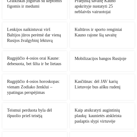
Graikiškas jogurtas su keptomis
Praėjusią savaitę Kauno
figomis ir medumi
apskrityje nustatyti 25
neblaivūs vairuotojai
Lenkijos naikintuvai virš
Kultūros ir sporto renginiai
Baltijos jūros perėmė dar vieną
Kauno rajone šią savaitę
Rusijos žvalgybinį lėktuvą
Rugpjūčio 4-osios orai Kaune:
Mobilizacijos bangos Rusijoje
debesuota, bet šilta ir be lietaus
Rugpjūčio 4-osios horoskopas:
Kasčiūnas: dėl JAV karių
vienam Zodiako ženklui –
Lietuvoje bus aišku rudenį
ypatingas perspėjimas
Teismui perduota byla dėl
Kaip atsikratyti augintinių
išpuolio prieš teisėją
plaukų: kaunietės atskleista
paslaptis slypi virtuvėje