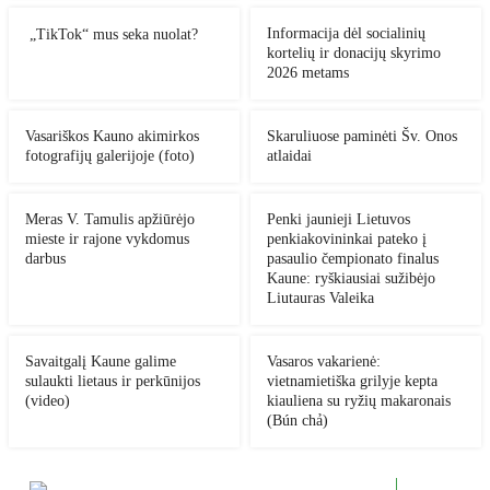
Informacija dėl socialinių
„TikTok“ mus seka nuolat?
kortelių ir donacijų skyrimo
2026 metams
Vasariškos Kauno akimirkos
Skaruliuose paminėti Šv. Onos
fotografijų galerijoje (foto)
atlaidai
Meras V. Tamulis apžiūrėjo
Penki jaunieji Lietuvos
mieste ir rajone vykdomus
penkiakovininkai pateko į
darbus
pasaulio čempionato finalus
Kaune: ryškiausiai sužibėjo
Liutauras Valeika
Savaitgalį Kaune galime
Vasaros vakarienė:
sulaukti lietaus ir perkūnijos
vietnamietiška grilyje kepta
(video)
kiauliena su ryžių makaronais
(Bún chả)