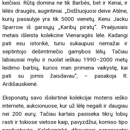
keičiasi. Rūtą domina ne tik Barbės, bet ir Kenai, ir
lėlės draugės, augintiniai. „Didžiuojuosi deive Atėne,
kurių pasaulyje yra tik 5000 vienetų. Kenu Jacku
Sparrow iš garsiųjų „Karibų piratų“. Praėjusiais
metais išleista kolekcine Vienaragės lėle. Kadangi
pati esu istorikė, turiu sukaupusi nemažai ir
septintojo dešimtmečio gamybos lėlių. Tačiau
labiausiai myliu ir nuolat ieškau 1990–2000 metų
leidimo barbių, kurios man primena vaikystę, kai
pati su jomis žaisdavau“, – pasakoja R.
Ardišauskienė.
Eksponatų savo išskirtinei kolekcijai moteris ieško
internete, aukcionuose, kur už lėlę negaili ir daugiau
nei 200 eurų. Tačiau kartais pasiseka tikrų lobių
rasti ir tokiose vietose kaip, pavyzdžiui, komiso tipo