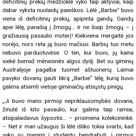
deficitinių prekių medžioklė vyko taip aktyviai, kaip
dabar vyksta nuolaidų paieškos. Lėlė „Barbie“ buvo
viena iš deficitinių prekių, apipinta gandų. Gandų
apie lėlę, panašią į žmogų… Ir ne šiaip žmogų – į
gražiausią pasaulio moterį! Kiekviena mergaitė jos
norėjo, nors reta ją buvo mačiusi. Barbių tuo metu
nebuvo parduotuvėse. O ten, kur buvo, jų kaina
siekė bemaž mėnesinės algos dydį. Bet su giminių
Australijoje pagalba tuomet aštuonerių Laimai
pavyko dovanų gauti tikrą „Barbie“ lėlę, kurią buvo
galima atsiimti vietoje giminaičių atsiųstų pinigų.
„Ji buvo mano pirmoji nepriklausomybės dovana,
žinutė iš kito pasaulio, kur galima taip ramiai,
atsipalaidavus šypsotis… – prisimena kolekcininkė.
– Net ir man užaugus ši lėlė išliko tokia svarbi, kad
vyko su manimi į studentų bendrabutį, į pirmus