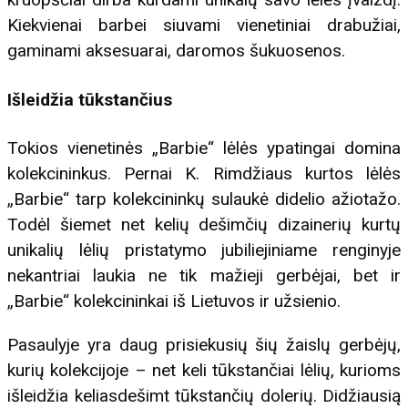
Kiekvienai barbei siuvami vienetiniai drabužiai,
gaminami aksesuarai, daromos šukuosenos.
Išleidžia tūkstančius
Tokios vienetinės „Barbie“ lėlės ypatingai domina
kolekcininkus. Pernai K. Rimdžiaus kurtos lėlės
„Barbie“ tarp kolekcininkų sulaukė didelio ažiotažo.
Todėl šiemet net kelių dešimčių dizainerių kurtų
unikalių lėlių pristatymo jubiliejiniame renginyje
nekantriai laukia ne tik mažieji gerbėjai, bet ir
„Barbie“ kolekcininkai iš Lietuvos ir užsienio.
Pasaulyje yra daug prisiekusių šių žaislų gerbėjų,
kurių kolekcijoje – net keli tūkstančiai lėlių, kurioms
išleidžia keliasdešimt tūkstančių dolerių. Didžiausią