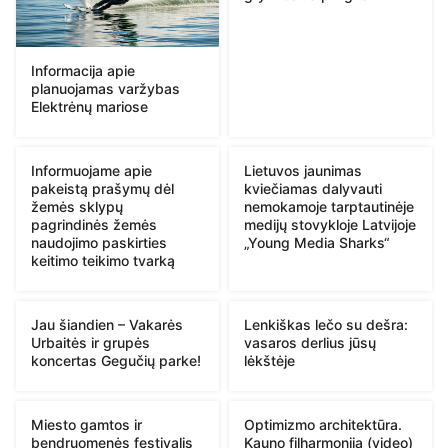
Informacija apie
planuojamas varžybas
Elektrėnų mariose
Informuojame apie
Lietuvos jaunimas
pakeistą prašymų dėl
kviečiamas dalyvauti
žemės sklypų
nemokamoje tarptautinėje
pagrindinės žemės
medijų stovykloje Latvijoje
naudojimo paskirties
„Young Media Sharks“
keitimo teikimo tvarką
Jau šiandien – Vakarės
Lenkiškas lečo su dešra:
Urbaitės ir grupės
vasaros derlius jūsų
koncertas Gegučių parke!
lėkštėje
Miesto gamtos ir
Optimizmo architektūra.
bendruomenės festivalis
Kauno filharmonija (video)