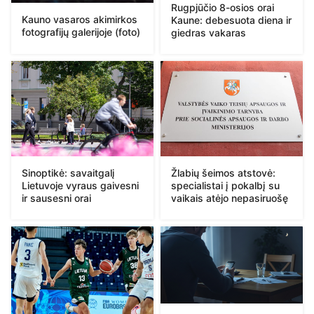
Rugpjūčio 8-osios orai
Kauno vasaros akimirkos
Kaune: debesuota diena ir
fotografijų galerijoje (foto)
giedras vakaras
Sinoptikė: savaitgalį
Žlabių šeimos atstovė:
Lietuvoje vyraus gaivesni
specialistai į pokalbį su
ir sausesni orai
vaikais atėjo nepasiruošę