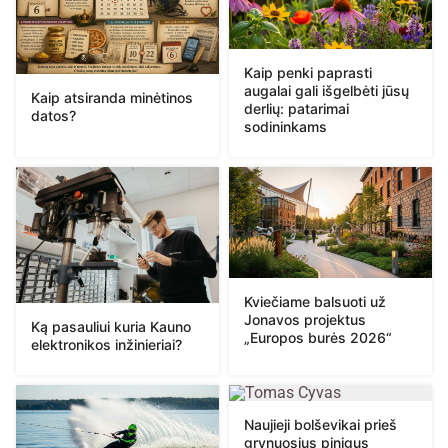
Kaip penki paprasti
augalai gali išgelbėti jūsų
Kaip atsiranda minėtinos
derlių: patarimai
datos?
sodininkams
Kviečiame balsuoti už
Jonavos projektus
Ką pasauliui kuria Kauno
„Europos burės 2026“
elektronikos inžinieriai?
Naujieji bolševikai prieš
grynuosius pinigus