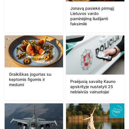
Jonavą pasiekė pirmąjį
Lietuvos vardo
paminėjimą liudijanti
faksimilė
Graikiškas jogurtas su
keptomis figomis ir
Praėjusią savaitę Kauno
medumi
apskrityje nustatyti 25
neblaivūs vairuotojai