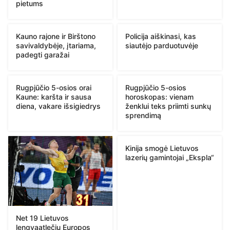
pietums
Kauno rajone ir Birštono
Policija aiškinasi, kas
savivaldybėje, įtariama,
siautėjo parduotuvėje
padegti garažai
Rugpjūčio 5-osios orai
Rugpjūčio 5-osios
Kaune: karšta ir sausa
horoskopas: vienam
diena, vakare išsigiedrys
ženklui teks priimti sunkų
sprendimą
Kinija smogė Lietuvos
lazerių gamintojai „Ekspla“
Net 19 Lietuvos
lengvaatlečių Europos