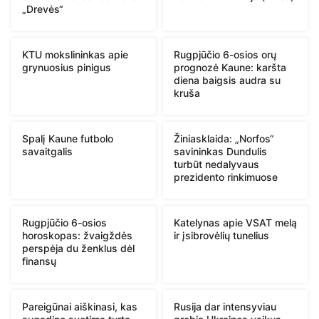
„Drevės“
KTU mokslininkas apie
Rugpjūčio 6-osios orų
grynuosius pinigus
prognozė Kaune: karšta
diena baigsis audra su
kruša
Spalį Kaune futbolo
Žiniasklaida: „Norfos“
savaitgalis
savininkas Dundulis
turbūt nedalyvaus
prezidento rinkimuose
Rugpjūčio 6-osios
Katelynas apie VSAT melą
horoskopas: žvaigždės
ir įsibrovėlių tunelius
perspėja du ženklus dėl
finansų
Pareigūnai aiškinasi, kas
Rusija dar intensyviau