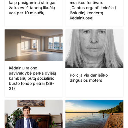
kaip pasigaminti stilingas
muzikos festivalis
žaliuzes iš tapetų likučių
„Cantus organi“ kviečia į
vos per 10 minučių
išskirtinį koncertą
Kėdainiuose!
Kėdainių rajono
savivaldybė perka dviejų
Policija vis dar ieško
kambarių butą socialinio
dingusios moters
būsto fondo plėtrai (SB-
31)