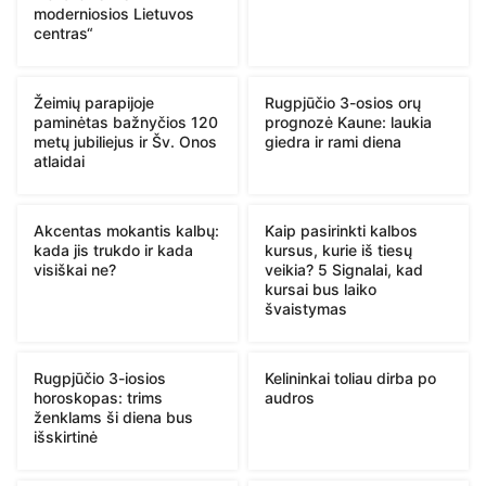
moderniosios Lietuvos
centras“
Žeimių parapijoje
Rugpjūčio 3-osios orų
paminėtas bažnyčios 120
prognozė Kaune: laukia
metų jubiliejus ir Šv. Onos
giedra ir rami diena
atlaidai
Akcentas mokantis kalbų:
Kaip pasirinkti kalbos
kada jis trukdo ir kada
kursus, kurie iš tiesų
visiškai ne?
veikia? 5 Signalai, kad
kursai bus laiko
švaistymas
Rugpjūčio 3-iosios
Kelininkai toliau dirba po
horoskopas: trims
audros
ženklams ši diena bus
išskirtinė