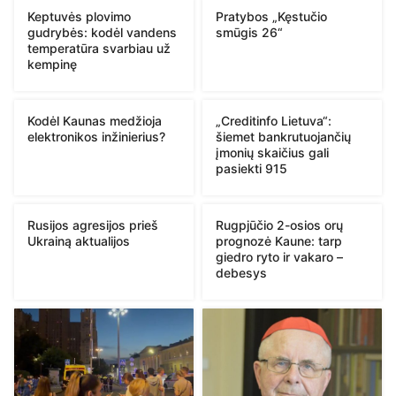
Keptuvės plovimo
Pratybos „Kęstučio
gudrybės: kodėl vandens
smūgis 26“
temperatūra svarbiau už
kempinę
Kodėl Kaunas medžioja
„Creditinfo Lietuva“:
elektronikos inžinierius?
šiemet bankrutuojančių
įmonių skaičius gali
pasiekti 915
Rusijos agresijos prieš
Rugpjūčio 2-osios orų
Ukrainą aktualijos
prognozė Kaune: tarp
giedro ryto ir vakaro –
debesys