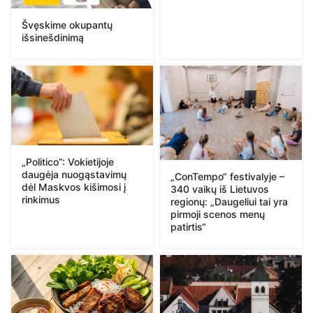
Švęskime okupantų
išsinešdinimą
„Politico”: Vokietijoje
daugėja nuogąstavimų
„ConTempo“ festivalyje –
dėl Maskvos kišimosi į
340 vaikų iš Lietuvos
rinkimus
regionų: „Daugeliui tai yra
pirmoji scenos menų
patirtis“