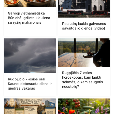
Gaivioji vietnamietiška
Bún chả: grilinta kiauliena
su ryžių makaronais
Po audrų laukia gaivesnės
savaitgalio dienos (video)
Rugpjūčio 7-osios
horoskopas: kam laukti
Rugpjūčio 7-osios orai
sėkmės, o kam saugotis
Kaune: debesuota diena ir
nuostolių?
giedras vakaras