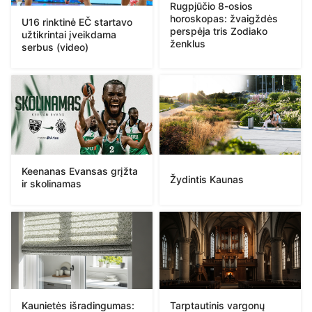
Rugpjūčio 8-osios
horoskopas: žvaigždės
U16 rinktinė EČ startavo
perspėja tris Zodiako
užtikrintai įveikdama
ženklus
serbus (video)
Keenanas Evansas grįžta
Žydintis Kaunas
ir skolinamas
Kaunietės išradingumas:
Tarptautinis vargonų