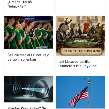
„Drąsos! Tai aš.
Nebijokite!“
Šešiolikmečiai EČ neturėjo
vargo ir su lenkais
Jei Lietuvos partijų
simboliais būtų gyvūnai
Prastas Wi-Fi ryšys? Šis