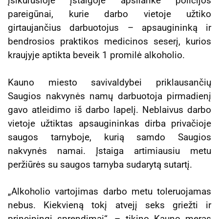
įsikūrusioje įstaigoje apsilankė policijos
pareigūnai, kurie darbo vietoje užtiko
girtaujančius darbuotojus – apsaugininką ir
bendrosios praktikos medicinos seserį, kurios
kraujyje aptikta beveik 1 promilė alkoholio.
Kauno miesto savivaldybei priklausančių
Saugios nakvynės namų darbuotoja pirmadienį
gavo atleidimo iš darbo lapelį. Neblaivus darbo
vietoje užtiktas apsaugininkas dirba privačioje
saugos tarnyboje, kurią samdo Saugios
nakvynės namai. Įstaiga artimiausiu metu
peržiūrės su saugos tarnyba sudarytą sutartį.
„Alkoholio vartojimas darbo metu toleruojamas
nebus. Kiekvieną tokį atvejį seks griežti ir
principingi sprendimai“, – tikino Kauno meras