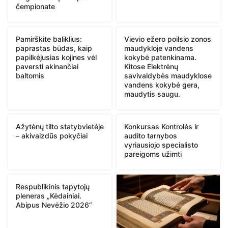
čempionate
Pamirškite baliklius:
Vievio ežero poilsio zonos
paprastas būdas, kaip
maudykloje vandens
papilkėjusias kojines vėl
kokybė patenkinama.
paversti akinančiai
Kitose Elektrėnų
baltomis
savivaldybės maudyklose
vandens kokybė gera,
maudytis saugu.
Ažytėnų tilto statybvietėje
Konkursas Kontrolės ir
– akivaizdūs pokyčiai
audito tarnybos
vyriausiojo specialisto
pareigoms užimti
Respublikinis tapytojų
pleneras „Kėdainiai.
Abipus Nevėžio 2026“