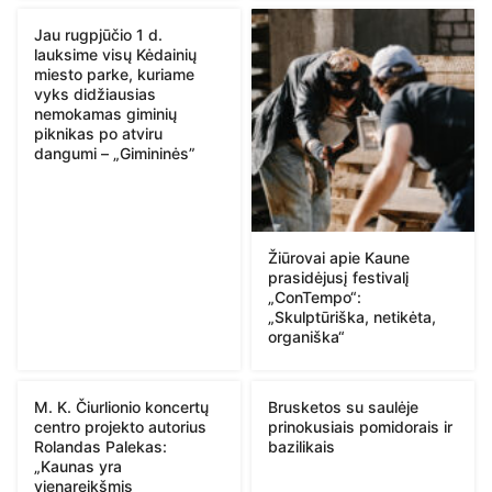
Jau rugpjūčio 1 d.
lauksime visų Kėdainių
miesto parke, kuriame
vyks didžiausias
nemokamas giminių
piknikas po atviru
dangumi – „Gimininės”
Žiūrovai apie Kaune
prasidėjusį festivalį
„ConTempo“:
„Skulptūriška, netikėta,
organiška“
M. K. Čiurlionio koncertų
Brusketos su saulėje
centro projekto autorius
prinokusiais pomidorais ir
Rolandas Palekas:
bazilikais
„Kaunas yra
vienareikšmis