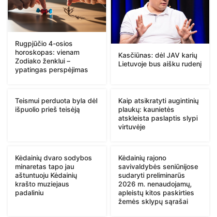
Rugpjūčio 4-osios
horoskopas: vienam
Kasčiūnas: dėl JAV karių
Zodiako ženklui –
Lietuvoje bus aišku rudenį
ypatingas perspėjimas
Teismui perduota byla dėl
Kaip atsikratyti augintinių
išpuolio prieš teisėją
plaukų: kaunietės
atskleista paslaptis slypi
virtuvėje
Kėdainių dvaro sodybos
Kėdainių rajono
minaretas tapo jau
savivaldybės seniūnijose
aštuntuoju Kėdainių
sudaryti preliminarūs
krašto muziejaus
2026 m. nenaudojamų,
padaliniu
apleistų kitos paskirties
žemės sklypų sąrašai