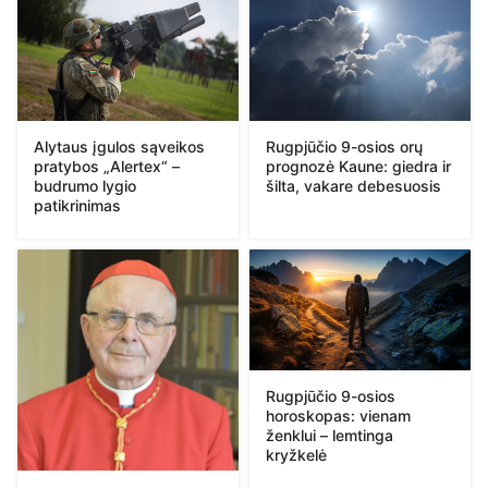
Alytaus įgulos sąveikos
Rugpjūčio 9-osios orų
pratybos „Alertex“ –
prognozė Kaune: giedra ir
budrumo lygio
šilta, vakare debesuosis
patikrinimas
Rugpjūčio 9-osios
horoskopas: vienam
ženklui – lemtinga
kryžkelė