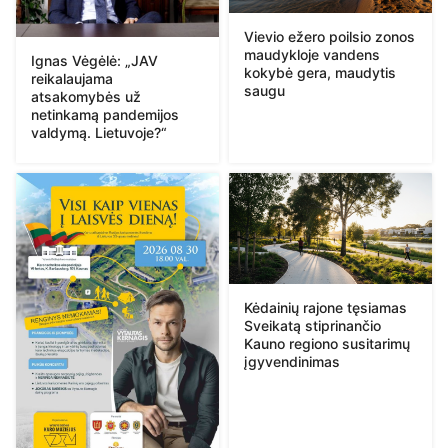
Vievio ežero poilsio zonos
maudykloje vandens
Ignas Vėgėlė: „JAV
kokybė gera, maudytis
reikalaujama
saugu
atsakomybės už
netinkamą pandemijos
valdymą. Lietuvoje?“
Kėdainių rajone tęsiamas
Sveikatą stiprinančio
Kauno regiono susitarimų
įgyvendinimas