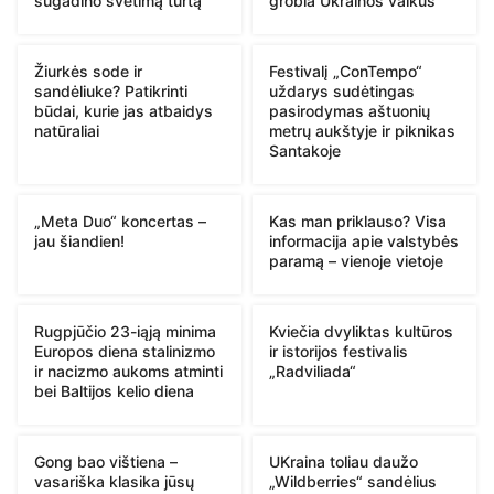
sugadino svetimą turtą
grobia Ukrainos vaikus
Žiurkės sode ir
Festivalį „ConTempo“
sandėliuke? Patikrinti
uždarys sudėtingas
būdai, kurie jas atbaidys
pasirodymas aštuonių
natūraliai
metrų aukštyje ir piknikas
Santakoje
„Meta Duo“ koncertas –
Kas man priklauso? Visa
jau šiandien!
informacija apie valstybės
paramą – vienoje vietoje
Rugpjūčio 23-iąją minima
Kviečia dvyliktas kultūros
Europos diena stalinizmo
ir istorijos festivalis
ir nacizmo aukoms atminti
„Radviliada“
bei Baltijos kelio diena
Gong bao vištiena –
UKraina toliau daužo
vasariška klasika jūsų
„Wildberries“ sandėlius