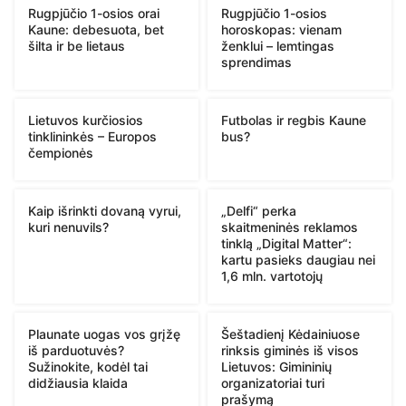
Rugpjūčio 1-osios orai
Rugpjūčio 1-osios
Kaune: debesuota, bet
horoskopas: vienam
šilta ir be lietaus
ženklui – lemtingas
sprendimas
Lietuvos kurčiosios
Futbolas ir regbis Kaune
tinklininkės – Europos
bus?
čempionės
Kaip išrinkti dovaną vyrui,
„Delfi“ perka
kuri nenuvils?
skaitmeninės reklamos
tinklą „Digital Matter“:
kartu pasieks daugiau nei
1,6 mln. vartotojų
Plaunate uogas vos grįžę
Šeštadienį Kėdainiuose
iš parduotuvės?
rinksis giminės iš visos
Sužinokite, kodėl tai
Lietuvos: Gimininių
didžiausia klaida
organizatoriai turi
prašymą