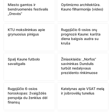
Miesto gamtos ir
Optimizmo architektūra.
bendruomenės festivalis
Kauno filharmonija (video)
„Drevės“
KTU mokslininkas apie
Rugpjūčio 6-osios orų
grynuosius pinigus
prognozė Kaune: karšta
diena baigsis audra su
kruša
Spalį Kaune futbolo
Žiniasklaida: „Norfos“
savaitgalis
savininkas Dundulis
turbūt nedalyvaus
prezidento rinkimuose
Rugpjūčio 6-osios
Katelynas apie VSAT melą
horoskopas: žvaigždės
ir įsibrovėlių tunelius
perspėja du ženklus dėl
finansų