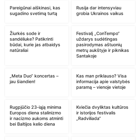
Pareigūnai aiškinasi, kas
Rusija dar intensyviau
sugadino svetimą turtą
grobia Ukrainos vaikus
Žiurkės sode ir
Festivalį „ConTempo“
sandėliuke? Patikrinti
uždarys sudėtingas
būdai, kurie jas atbaidys
pasirodymas aštuonių
natūraliai
metrų aukštyje ir piknikas
Santakoje
„Meta Duo“ koncertas –
Kas man priklauso? Visa
jau šiandien!
informacija apie valstybės
paramą – vienoje vietoje
Rugpjūčio 23-iąją minima
Kviečia dvyliktas kultūros
Europos diena stalinizmo
ir istorijos festivalis
ir nacizmo aukoms atminti
„Radviliada“
bei Baltijos kelio diena