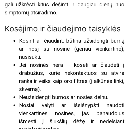
gali užkrėsti kitus dešimt ir daugiau dienų nuo
simptomų atsiradimo.
Kosėjimo ir čiaudėjimo taisyklės
Kosint ar čiaudint, būtina užsidengti burną
ar nosį su nosine (geriau vienkartine),
nusisukti.
Jei nosinės nėra – kosėti ar čiaudėti į
drabužius, kurie nekontaktuos su atvira
ranka ir veiks kaip oro filtras (į alkūnės linkį,
skverną).
Neužsidengti burnos ar nosies delnu.
Nosiai valyti ar išsišnypšti naudoti
vienkartines nosines, jas panaudojus
išmesti į šiukšlių dėžę ir nedelsiant