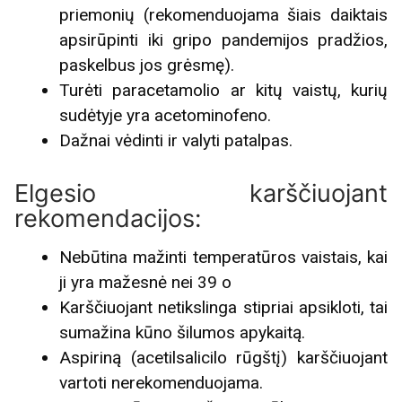
priemonių (rekomenduojama šiais daiktais
apsirūpinti iki gripo pandemijos pradžios,
paskelbus jos grėsmę).
Turėti paracetamolio ar kitų vaistų, kurių
sudėtyje yra acetominofeno.
Dažnai vėdinti ir valyti patalpas.
Elgesio karščiuojant
rekomendacijos:
Nebūtina mažinti temperatūros vaistais, kai
ji yra mažesnė nei 39 o
Karščiuojant netikslinga stipriai apsikloti, tai
sumažina kūno šilumos apykaitą.
Aspiriną (acetilsalicilo rūgštį) karščiuojant
vartoti nerekomenduojama.