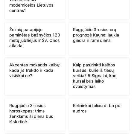
moderniosios Lietuvos
centras“
Žeimių parapijoje
Rugpjūčio 3-osios orų
paminėtas bažnyčios 120
prognozė Kaune: laukia
metų jubiliejus ir Šv. Onos
giedra ir rami diena
atlaidai
Akcentas mokantis kalbų:
Kaip pasirinkti kalbos
kada jis trukdo ir kada
kursus, kurie iš tiesų
visiškai ne?
veikia? 5 Signalai, kad
kursai bus laiko
švaistymas
Rugpjūčio 3-iosios
Kelininkai toliau dirba po
horoskopas: trims
audros
ženklams ši diena bus
išskirtinė