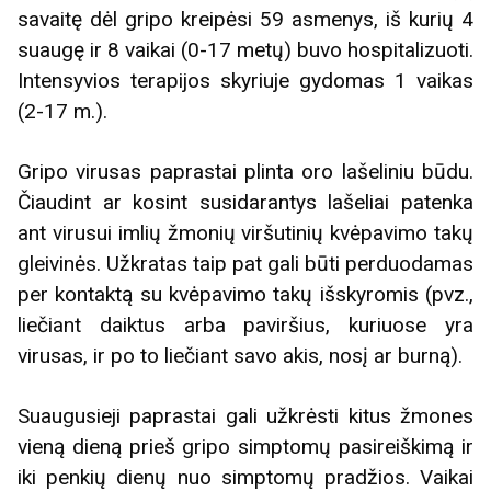
savaitę dėl gripo kreipėsi 59 asmenys, iš kurių 4
suaugę ir 8 vaikai (0-17 metų) buvo hospitalizuoti.
Intensyvios terapijos skyriuje gydomas 1 vaikas
(2-17 m.).
Gripo virusas paprastai plinta oro lašeliniu būdu.
Čiaudint ar kosint susidarantys lašeliai patenka
ant virusui imlių žmonių viršutinių kvėpavimo takų
gleivinės. Užkratas taip pat gali būti perduodamas
per kontaktą su kvėpavimo takų išskyromis (pvz.,
liečiant daiktus arba paviršius, kuriuose yra
virusas, ir po to liečiant savo akis, nosį ar burną).
Suaugusieji paprastai gali užkrėsti kitus žmones
vieną dieną prieš gripo simptomų pasireiškimą ir
iki penkių dienų nuo simptomų pradžios. Vaikai