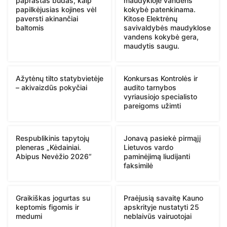
paprastas būdas, kaip
maudykloje vandens
papilkėjusias kojines vėl
kokybė patenkinama.
paversti akinančiai
Kitose Elektrėnų
baltomis
savivaldybės maudyklose
vandens kokybė gera,
maudytis saugu.
Ažytėnų tilto statybvietėje
Konkursas Kontrolės ir
– akivaizdūs pokyčiai
audito tarnybos
vyriausiojo specialisto
pareigoms užimti
Respublikinis tapytojų
Jonavą pasiekė pirmąjį
pleneras „Kėdainiai.
Lietuvos vardo
Abipus Nevėžio 2026“
paminėjimą liudijanti
faksimilė
Graikiškas jogurtas su
Praėjusią savaitę Kauno
keptomis figomis ir
apskrityje nustatyti 25
medumi
neblaivūs vairuotojai