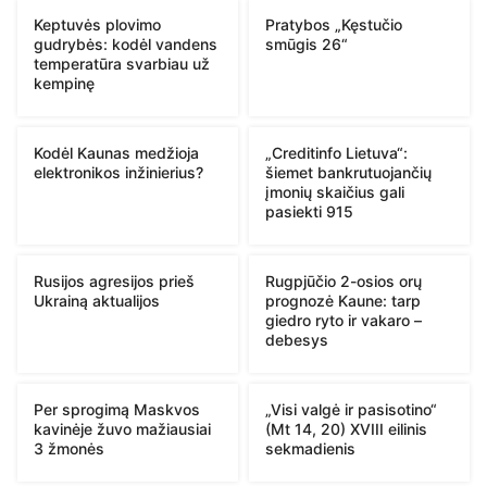
Keptuvės plovimo
Pratybos „Kęstučio
gudrybės: kodėl vandens
smūgis 26“
temperatūra svarbiau už
kempinę
Kodėl Kaunas medžioja
„Creditinfo Lietuva“:
elektronikos inžinierius?
šiemet bankrutuojančių
įmonių skaičius gali
pasiekti 915
Rusijos agresijos prieš
Rugpjūčio 2-osios orų
Ukrainą aktualijos
prognozė Kaune: tarp
giedro ryto ir vakaro –
debesys
Per sprogimą Maskvos
„Visi valgė ir pasisotino“
kavinėje žuvo mažiausiai
(Mt 14, 20) XVIII eilinis
3 žmonės
sekmadienis