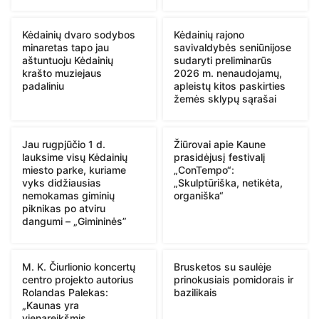
Kėdainių dvaro sodybos
Kėdainių rajono
minaretas tapo jau
savivaldybės seniūnijose
aštuntuoju Kėdainių
sudaryti preliminarūs
krašto muziejaus
2026 m. nenaudojamų,
padaliniu
apleistų kitos paskirties
žemės sklypų sąrašai
Jau rugpjūčio 1 d.
Žiūrovai apie Kaune
lauksime visų Kėdainių
prasidėjusį festivalį
miesto parke, kuriame
„ConTempo“:
vyks didžiausias
„Skulptūriška, netikėta,
nemokamas giminių
organiška“
piknikas po atviru
dangumi – „Gimininės”
M. K. Čiurlionio koncertų
Brusketos su saulėje
centro projekto autorius
prinokusiais pomidorais ir
Rolandas Palekas:
bazilikais
„Kaunas yra
vienareikšmis