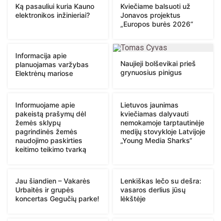
Ką pasauliui kuria Kauno
Kviečiame balsuoti už
elektronikos inžinieriai?
Jonavos projektus
„Europos burės 2026“
Informacija apie
Naujieji bolševikai prieš
planuojamas varžybas
grynuosius pinigus
Elektrėnų mariose
Informuojame apie
Lietuvos jaunimas
pakeistą prašymų dėl
kviečiamas dalyvauti
žemės sklypų
nemokamoje tarptautinėje
pagrindinės žemės
medijų stovykloje Latvijoje
naudojimo paskirties
„Young Media Sharks“
keitimo teikimo tvarką
Jau šiandien – Vakarės
Lenkiškas lečo su dešra:
Urbaitės ir grupės
vasaros derlius jūsų
koncertas Gegučių parke!
lėkštėje