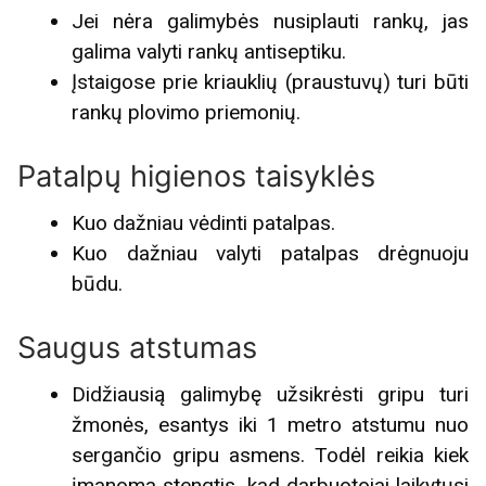
Jei nėra galimybės nusiplauti rankų, jas
galima valyti rankų antiseptiku.
Įstaigose prie kriauklių (praustuvų) turi būti
rankų plovimo priemonių.
Patalpų higienos taisyklės
Kuo dažniau vėdinti patalpas.
Kuo dažniau valyti patalpas drėgnuoju
būdu.
Saugus atstumas
Didžiausią galimybę užsikrėsti gripu turi
žmonės, esantys iki 1 metro atstumu nuo
sergančio gripu asmens. Todėl reikia kiek
įmanoma stengtis, kad darbuotojai laikytųsi