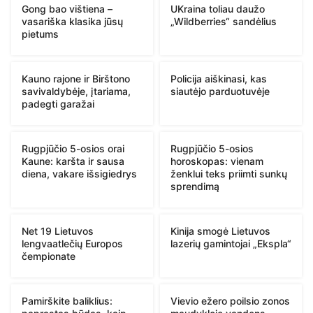
Gong bao vištiena –
UKraina toliau daužo
vasariška klasika jūsų
„Wildberries“ sandėlius
pietums
Kauno rajone ir Birštono
Policija aiškinasi, kas
savivaldybėje, įtariama,
siautėjo parduotuvėje
padegti garažai
Rugpjūčio 5-osios orai
Rugpjūčio 5-osios
Kaune: karšta ir sausa
horoskopas: vienam
diena, vakare išsigiedrys
ženklui teks priimti sunkų
sprendimą
Net 19 Lietuvos
Kinija smogė Lietuvos
lengvaatlečių Europos
lazerių gamintojai „Ekspla“
čempionate
Pamirškite baliklius:
Vievio ežero poilsio zonos