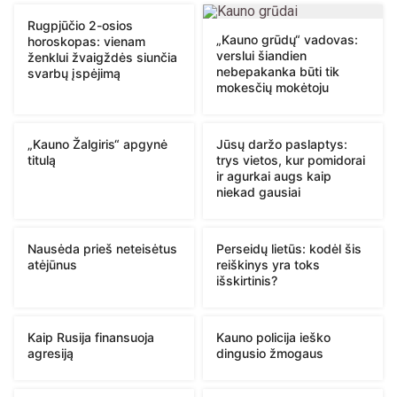
Rugpjūčio 2-osios
„Kauno grūdų“ vadovas:
horoskopas: vienam
verslui šiandien
ženklui žvaigždės siunčia
nebepakanka būti tik
svarbų įspėjimą
mokesčių mokėtoju
„Kauno Žalgiris“ apgynė
Jūsų daržo paslaptys:
titulą
trys vietos, kur pomidorai
ir agurkai augs kaip
niekad gausiai
Nausėda prieš neteisėtus
Perseidų lietūs: kodėl šis
atėjūnus
reiškinys yra toks
išskirtinis?
Kaip Rusija finansuoja
Kauno policija ieško
agresiją
dingusio žmogaus