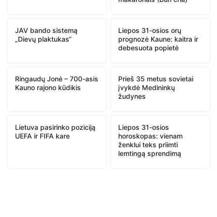
JAV bando sistemą
Liepos 31-osios orų
„Dievų plaktukas“
prognozė Kaune: kaitra ir
debesuota popietė
Ringaudų Jonė – 700-asis
Prieš 35 metus sovietai
Kauno rajono kūdikis
įvykdė Medininkų
žudynes
Lietuva pasirinko poziciją
Liepos 31-osios
UEFA ir FIFA kare
horoskopas: vienam
ženklui teks priimti
lemtingą sprendimą