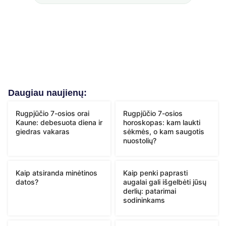
Daugiau naujienų:
Rugpjūčio 7-osios orai
Rugpjūčio 7-osios
Kaune: debesuota diena ir
horoskopas: kam laukti
giedras vakaras
sėkmės, o kam saugotis
nuostolių?
Kaip atsiranda minėtinos
Kaip penki paprasti
datos?
augalai gali išgelbėti jūsų
derlių: patarimai
sodininkams