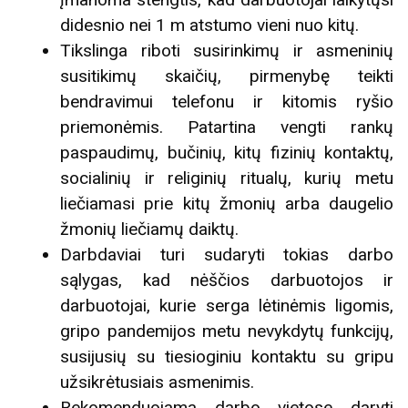
didesnio nei 1 m atstumo vieni nuo kitų.
Tikslinga riboti susirinkimų ir asmeninių
susitikimų skaičių, pirmenybę teikti
bendravimui telefonu ir kitomis ryšio
priemonėmis. Patartina vengti rankų
paspaudimų, bučinių, kitų fizinių kontaktų,
socialinių ir religinių ritualų, kurių metu
liečiamasi prie kitų žmonių arba daugelio
žmonių liečiamų daiktų.
Darbdaviai turi sudaryti tokias darbo
sąlygas, kad nėščios darbuotojos ir
darbuotojai, kurie serga lėtinėmis ligomis,
gripo pandemijos metu nevykdytų funkcijų,
susijusių su tiesioginiu kontaktu su gripu
užsikrėtusiais asmenimis.
Rekomenduojama darbo vietose daryti