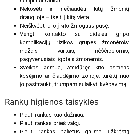
nusiplauti rankas.
Nekosėti ir nečiaudėti kitų žmonių
draugijoje – išeiti į kitą vietą.
Neiškvėpti oro į kito žmogaus pusę.
Vengti kontakto su didelės gripo
komplikacijų rizikos grupės žmonėmis:
mažais vaikais, nėščiosiomis,
pagyvenusiais ligotais žmonėmis.
Sveikas asmuo, atsidūręs kito asmens
kosėjimo ar čiaudėjimo zonoje, turėtų nuo
jo pasitraukti, trumpam sulaikyti kvėpavimą.
Rankų higienos taisyklės
Plauti rankas kuo dažniau.
Plauti rankas prieš valgį.
Plauti rankas palietus galimai užkrėstą