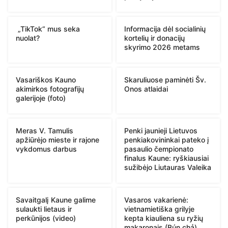
„TikTok“ mus seka
Informacija dėl socialinių
nuolat?
kortelių ir donacijų
skyrimo 2026 metams
Vasariškos Kauno
Skaruliuose paminėti Šv.
akimirkos fotografijų
Onos atlaidai
galerijoje (foto)
Meras V. Tamulis
Penki jaunieji Lietuvos
apžiūrėjo mieste ir rajone
penkiakovininkai pateko į
vykdomus darbus
pasaulio čempionato
finalus Kaune: ryškiausiai
sužibėjo Liutauras Valeika
Savaitgalį Kaune galime
Vasaros vakarienė:
sulaukti lietaus ir
vietnamietiška grilyje
perkūnijos (video)
kepta kiauliena su ryžių
makaronais (Bún chả)