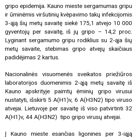
gripo epidemija. Kauno mieste sergamumas gripu
ir ūminėmis viršutinių kvėpavimo takų infekcijomis
3-ąją šių metų savaitę siekė 175,1 atvejo 10 000
gyventojų per savaitę, iš jų gripo – 14,2 proc.
Lyginant sergamumo gripu rodiklius su 2-ąja šių
metų savaite, stebimas gripo atvejų skaičiaus
padidėjimas 2 kartus.
Nacionalinės visuomenės sveikatos priežiūros
laboratorijos duomenimis 2-ąją metų savaitę iš
Kauno apskrityje paimtų ėminių gripo virusui
nustatyti, išskirti 5 A(H1)v, 6 A(H3N2) tipo viruso
atvejai. Lietuvoje per savaitę iš viso patvirtinti 32
A(H1)v, 44 A(H3N2) tipo gripo virusų atvejai.
Į Kauno mieste esančias ligonines per 3-iąją