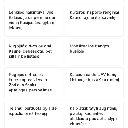
Lenkijos naikintuvai virš
Kultūros ir sporto renginiai
Baltijos jūros perėmė dar
Kauno rajone šią savaitę
vieną Rusijos žvalgybinį
lėktuvą
Rugpjūčio 4-osios orai
Mobilizacijos bangos
Kaune: debesuota, bet
Rusijoje
šilta ir be lietaus
Rugpjūčio 4-osios
Kasčiūnas: dėl JAV karių
horoskopas: vienam
Lietuvoje bus aišku rudenį
Zodiako ženklui –
ypatingas perspėjimas
Teismui perduota byla dėl
Kaip atsikratyti augintinių
išpuolio prieš teisėją
plaukų: kaunietės
atskleista paslaptis slypi
virtuvėje