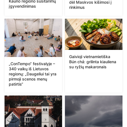
Kauno regiono susitarimų
dėl Maskvos kišimosi į
įgyvendinimas
rinkimus
Gaivioji vietnamietiška
Bún chả: grilinta kiauliena
„ConTempo“ festivalyje –
su ryžių makaronais
340 vaikų iš Lietuvos
regionų: „Daugeliui tai yra
pirmoji scenos menų
patirtis“