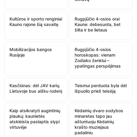
Kultūros ir sporto renginiai
Rugpjūčio 4-osios orai
Kauno rajone šią savaitę
Kaune: debesuota, bet
šilta ir be lietaus
Mobilizacijos bangos
Rugpjūčio 4-osios
Rusijoje
horoskopas: vienam
Zodiako ženklui –
ypatingas perspėjimas
Kasčiūnas: dėl JAV karių
Teismui perduota byla dėl
Lietuvoje bus aišku rudenį
išpuolio prieš teisėją
Kaip atsikratyti augintinių
Kėdainių dvaro sodybos
plaukų: kaunietės
minaretas tapo jau
atskleista paslaptis slypi
aštuntuoju Kėdainių
virtuvėje
krašto muziejaus
padaliniu