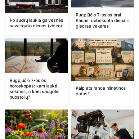
Rugpjūčio 7-osios orai
Po audrų laukia gaivesnės
Kaune: debesuota diena ir
savaitgalio dienos (video)
giedras vakaras
Rugpjūčio 7-osios
horoskopas: kam laukti
Kaip atsiranda minėtinos
sėkmės, o kam saugotis
datos?
nuostolių?