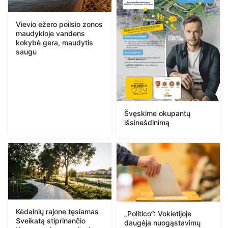
Vievio ežero poilsio zonos
maudykloje vandens
kokybė gera, maudytis
saugu
Švęskime okupantų
išsinešdinimą
Kėdainių rajone tęsiamas
„Politico”: Vokietijoje
Sveikatą stiprinančio
daugėja nuogąstavimų