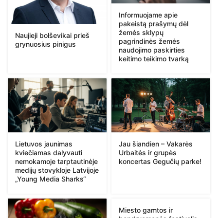
Informuojame apie
pakeistą prašymų dėl
žemės sklypų
Naujieji bolševikai prieš
pagrindinės žemės
grynuosius pinigus
naudojimo paskirties
keitimo teikimo tvarką
Lietuvos jaunimas
Jau šiandien – Vakarės
kviečiamas dalyvauti
Urbaitės ir grupės
nemokamoje tarptautinėje
koncertas Gegučių parke!
medijų stovykloje Latvijoje
„Young Media Sharks“
Miesto gamtos ir