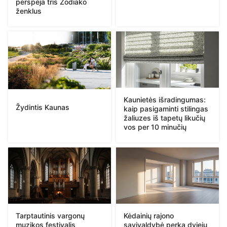
perspėja tris Zodiako
ženklus
Kaunietės išradingumas:
Žydintis Kaunas
kaip pasigaminti stilingas
žaliuzes iš tapetų likučių
vos per 10 minučių
Tarptautinis vargonų
Kėdainių rajono
muzikos festivalis
savivaldybė perka dviejų