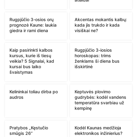
Rugpjūčio 3-osios orų
Akcentas mokantis kalbų:
prognozė Kaune: laukia
kada jis trukdo ir kada
giedra ir rami diena
visiškai ne?
Kaip pasirinkti kalbos
Rugpjūčio 3-iosios
kursus, kurie iš tiesų
horoskopas: trims
veikia? 5 Signalai, kad
ženklams ši diena bus
kursai bus laiko
išskirtinė
švaistymas
Kelininkai toliau dirba po
Keptuvės plovimo
audros
gudrybės: kodėl vandens
temperatūra svarbiau už
kempinę
Pratybos „Kęstučio
Kodėl Kaunas medžioja
smūgis 26“
elektronikos inžinierius?