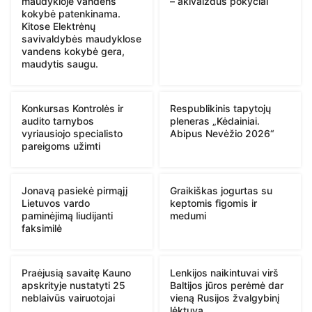
maudykloje vandens
– akivaizdūs pokyčiai
kokybė patenkinama.
Kitose Elektrėnų
savivaldybės maudyklose
vandens kokybė gera,
maudytis saugu.
Konkursas Kontrolės ir
Respublikinis tapytojų
audito tarnybos
pleneras „Kėdainiai.
vyriausiojo specialisto
Abipus Nevėžio 2026“
pareigoms užimti
Jonavą pasiekė pirmąjį
Graikiškas jogurtas su
Lietuvos vardo
keptomis figomis ir
paminėjimą liudijanti
medumi
faksimilė
Praėjusią savaitę Kauno
Lenkijos naikintuvai virš
apskrityje nustatyti 25
Baltijos jūros perėmė dar
neblaivūs vairuotojai
vieną Rusijos žvalgybinį
lėktuvą