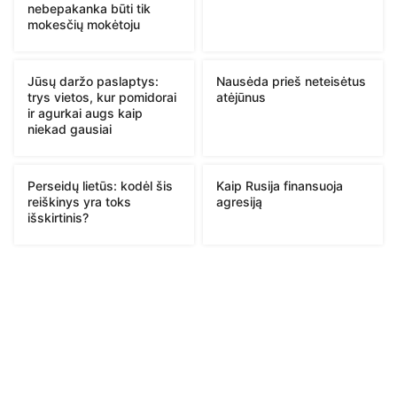
nebepakanka būti tik
mokesčių mokėtoju
Jūsų daržo paslaptys:
Nausėda prieš neteisėtus
trys vietos, kur pomidorai
atėjūnus
ir agurkai augs kaip
niekad gausiai
Perseidų lietūs: kodėl šis
Kaip Rusija finansuoja
reiškinys yra toks
agresiją
išskirtinis?