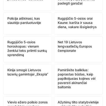
padegti garažai
Policija aiškinasi, kas
Rugpjūčio 5-osios orai
siautėjo parduotuvėje
Kaune: karšta ir sausa
diena, vakare išsigiedrys
Rugpjūčio 5-osios
Net 19 Lietuvos
horoskopas: vienam
lengvaatlečių Europos
ženklui teks priimti sunkų
čempionate
sprendimą
Kinija smogė Lietuvos
Pamirškite baliklius:
lazerių gamintojai „Ekspla“
paprastas būdas, kaip
papilkėjusias kojines vėl
paversti akinančiai
baltomis
Vievio ežero poilsio zonos
Ažytėnų tilto statybvietėje