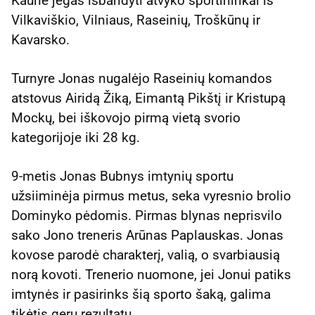
Kaune jėgas išbandyti atvyko sportininkai iš
Vilkaviškio, Vilniaus, Raseinių, Troškūnų ir
Kavarsko.
Turnyre Jonas nugalėjo Raseinių komandos
atstovus Airidą Žiką, Eimantą Pikštį ir Kristupą
Mockų, bei iškovojo pirmą vietą svorio
kategorijoje iki 28 kg.
9-metis Jonas Bubnys imtynių sportu
užsiiminėja pirmus metus, seka vyresnio brolio
Dominyko pėdomis. Pirmas blynas neprisvilo
sako Jono treneris Arūnas Paplauskas. Jonas
kovose parodė charakterį, valią, o svarbiausią
norą kovoti. Trenerio nuomone, jei Jonui patiks
imtynės ir pasirinks šią sporto šaką, galima
tikėtis gerų rezultatų.