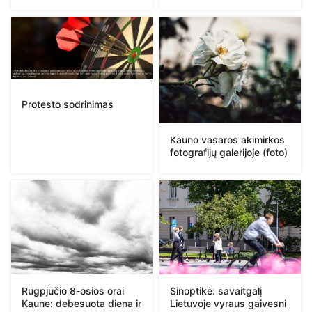
Protesto sodrinimas
Kauno vasaros akimirkos
fotografijų galerijoje (foto)
Rugpjūčio 8-osios orai
Sinoptikė: savaitgalį
Kaune: debesuota diena ir
Lietuvoje vyraus gaivesni