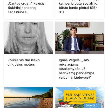
„Cantus organi“ kviečia į
kambarių butą socialinio
išskirtinį koncertą
būsto fondo plėtrai (SB-
Kėdainiuose!
31)
Policija vis dar ieško
Ignas Vėgėlė: „JAV
dingusios moters
reikalaujama
atsakomybės už
netinkamą pandemijos
valdymą. Lietuvoje?“