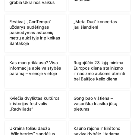
grobia Ukrainos vaikus
Festivalį „ConTempo“
„Meta Duo“ koncertas –
uždarys sudėtingas
jau šiandien!
pasirodymas aštuonių
metrų aukštyje ir piknikas
Santakoje
Kas man priklauso? Visa
Rugpjūčio 23-iąją minima
informacija apie valstybės
Europos diena stalinizmo
paramą – vienoje vietoje
ir nacizmo aukoms atminti
bei Baltijos kelio diena
Kviečia dvyliktas kultūros
Gong bao vištiena –
ir istorijos festivalis
vasariška klasika jūsų
„Radviliada“
pietums
UKraina toliau daužo
Kauno rajone ir Birštono
„Wildberries“ sandėlius
savivaldybėje, įtariama,