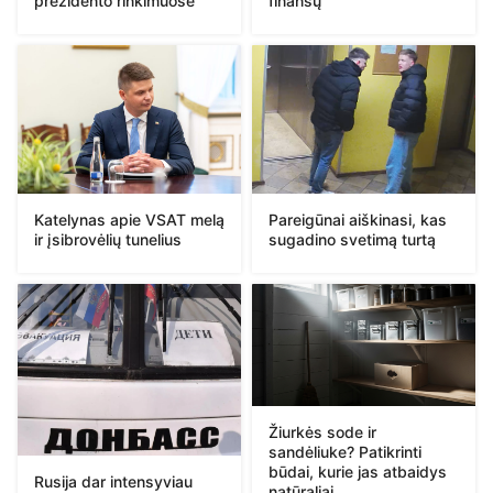
prezidento rinkimuose
finansų
Katelynas apie VSAT melą
Pareigūnai aiškinasi, kas
ir įsibrovėlių tunelius
sugadino svetimą turtą
Žiurkės sode ir
sandėliuke? Patikrinti
būdai, kurie jas atbaidys
Rusija dar intensyviau
natūraliai