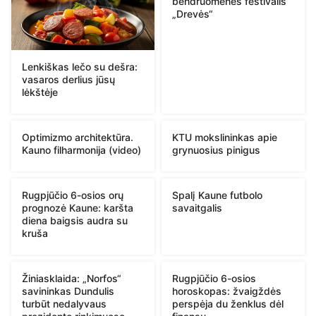
bendruomenės festivalis
„Drevės“
Lenkiškas lečo su dešra:
vasaros derlius jūsų
lėkštėje
Optimizmo architektūra.
KTU mokslininkas apie
Kauno filharmonija (video)
grynuosius pinigus
Rugpjūčio 6-osios orų
Spalį Kaune futbolo
prognozė Kaune: karšta
savaitgalis
diena baigsis audra su
kruša
Žiniasklaida: „Norfos“
Rugpjūčio 6-osios
savininkas Dundulis
horoskopas: žvaigždės
turbūt nedalyvaus
perspėja du ženklus dėl