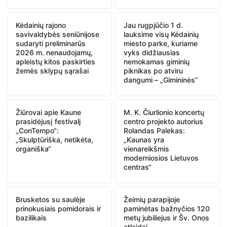
Kėdainių rajono
Jau rugpjūčio 1 d.
savivaldybės seniūnijose
lauksime visų Kėdainių
sudaryti preliminarūs
miesto parke, kuriame
2026 m. nenaudojamų,
vyks didžiausias
apleistų kitos paskirties
nemokamas giminių
žemės sklypų sąrašai
piknikas po atviru
dangumi – „Gimininės”
Žiūrovai apie Kaune
M. K. Čiurlionio koncertų
prasidėjusį festivalį
centro projekto autorius
„ConTempo“:
Rolandas Palekas:
„Skulptūriška, netikėta,
„Kaunas yra
organiška“
vienareikšmis
moderniosios Lietuvos
centras“
Brusketos su saulėje
Žeimių parapijoje
prinokusiais pomidorais ir
paminėtas bažnyčios 120
bazilikais
metų jubiliejus ir Šv. Onos
atlaidai