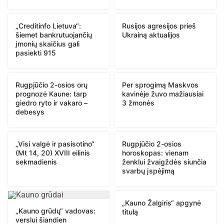
„Creditinfo Lietuva“:
Rusijos agresijos prieš
šiemet bankrutuojančių
Ukrainą aktualijos
įmonių skaičius gali
pasiekti 915
Rugpjūčio 2-osios orų
Per sprogimą Maskvos
prognozė Kaune: tarp
kavinėje žuvo mažiausiai
giedro ryto ir vakaro –
3 žmonės
debesys
„Visi valgė ir pasisotino“
Rugpjūčio 2-osios
(Mt 14, 20) XVIII eilinis
horoskopas: vienam
sekmadienis
ženklui žvaigždės siunčia
svarbų įspėjimą
„Kauno Žalgiris“ apgynė
„Kauno grūdų“ vadovas:
titulą
verslui šiandien