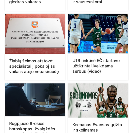
giedras vakaras
ir sausesni orai
U16 rinktinė EČ startavo
Žlabių šeimos atstovė:
užtikrintai įveikdama
specialistai į pokalbį su
serbus (video)
vaikais atėjo nepasiruošę
Rugpjūčio 8-osios
Keenanas Evansas grįžta
horoskopas: žvaigždės
ir skolinamas