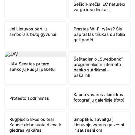
Šešiolikmečiai EČ neturėjo
vargo ir su lenkais
Jei Lietuvos partijų
Prastas Wi-Fi ryšys? Šis
simboliais būtų gyvūnai
paprastas triukas su folija
gali padėti
Šeštadienio „Swedbank“
JAV Senatas pritarė
programėlės ir interneto
sankcijų Rusijai paketui
banko sutrikimai –
pašalinti
Kauno vasaros akimirkos
Protesto sodrinimas
fotografijų galerijoje (foto)
Rugpjūčio 8-osios orai
Sinoptikė: savaitgalį
Kaune: debesuota diena ir
Lietuvoje vyraus gaivesni
giedras vakaras
ir sausesni orai