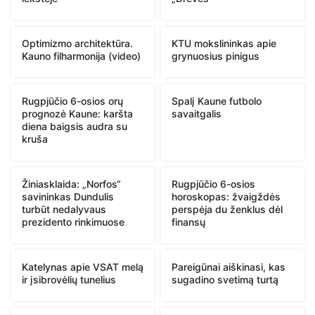
Optimizmo architektūra.
KTU mokslininkas apie
Kauno filharmonija (video)
grynuosius pinigus
Rugpjūčio 6-osios orų
Spalį Kaune futbolo
prognozė Kaune: karšta
savaitgalis
diena baigsis audra su
kruša
Žiniasklaida: „Norfos“
Rugpjūčio 6-osios
savininkas Dundulis
horoskopas: žvaigždės
turbūt nedalyvaus
perspėja du ženklus dėl
prezidento rinkimuose
finansų
Katelynas apie VSAT melą
Pareigūnai aiškinasi, kas
ir įsibrovėlių tunelius
sugadino svetimą turtą