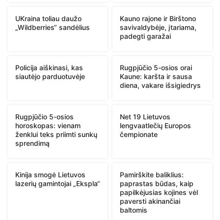
UKraina toliau daužo
Kauno rajone ir Birštono
„Wildberries“ sandėlius
savivaldybėje, įtariama,
padegti garažai
Policija aiškinasi, kas
Rugpjūčio 5-osios orai
siautėjo parduotuvėje
Kaune: karšta ir sausa
diena, vakare išsigiedrys
Rugpjūčio 5-osios
Net 19 Lietuvos
horoskopas: vienam
lengvaatlečių Europos
ženklui teks priimti sunkų
čempionate
sprendimą
Kinija smogė Lietuvos
Pamirškite baliklius:
lazerių gamintojai „Ekspla“
paprastas būdas, kaip
papilkėjusias kojines vėl
paversti akinančiai
baltomis