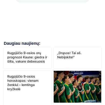
Daugiau naujienų:
Rugpjūčio 9-osios orų
„Drąsos! Tai aš.
prognozė Kaune: giedra ir
Nebijokite!“
šilta, vakare debesuosis
Rugpjūčio 9-osios
horoskopas: vienam
ženklui – lemtinga
kryžkelė