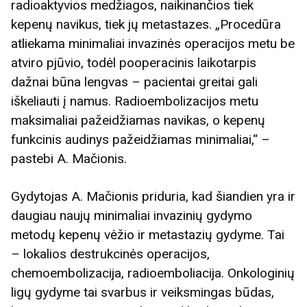
radioaktyvios medžiagos, naikinančios tiek
kepenų navikus, tiek jų metastazes. „Procedūra
atliekama minimaliai invazinės operacijos metu be
atviro pjūvio, todėl pooperacinis laikotarpis
dažnai būna lengvas – pacientai greitai gali
iškeliauti į namus. Radioembolizacijos metu
maksimaliai pažeidžiamas navikas, o kepenų
funkcinis audinys pažeidžiamas minimaliai,“ –
pastebi A. Mačionis.
Gydytojas A. Mačionis priduria, kad šiandien yra ir
daugiau naujų minimaliai invazinių gydymo
metodų kepenų vėžio ir metastazių gydyme. Tai
– lokalios destrukcinės operacijos,
chemoembolizacija, radioemboliacija. Onkologinių
ligų gydyme tai svarbus ir veiksmingas būdas,