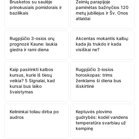
Brusketos su saulėje
Žeimių parapijoje
prinokusiais pomidorais ir
paminėtas bažnyčios 120
bazilikais
metų jubiliejus ir Šv. Onos
atlaidai
Rugpjūčio 3-osios orų
Akcentas mokantis kalbų:
prognozė Kaune: laukia
kada jis trukdo ir kada
giedra ir rami diena
visiškai ne?
Kaip pasirinkti kalbos
Rugpjūčio 3-iosios
kursus, kurie iš tiesų
horoskopas: trims
veikia? 5 Signalai, kad
ženklams ši diena bus
kursai bus laiko
išskirtinė
švaistymas
Kelininkai toliau dirba po
Keptuvės plovimo
audros
gudrybės: kodėl vandens
temperatūra svarbiau už
kempinę