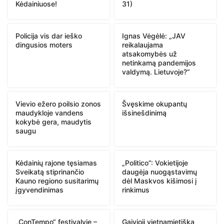
Kėdainiuose!
31)
Policija vis dar ieško
Ignas Vėgėlė: „JAV
dingusios moters
reikalaujama
atsakomybės už
netinkamą pandemijos
valdymą. Lietuvoje?“
Vievio ežero poilsio zonos
Švęskime okupantų
maudykloje vandens
išsinešdinimą
kokybė gera, maudytis
saugu
Kėdainių rajone tęsiamas
„Politico”: Vokietijoje
Sveikatą stiprinančio
daugėja nuogąstavimų
Kauno regiono susitarimų
dėl Maskvos kišimosi į
įgyvendinimas
rinkimus
„ConTempo“ festivalyje –
Gaivioji vietnamietiška