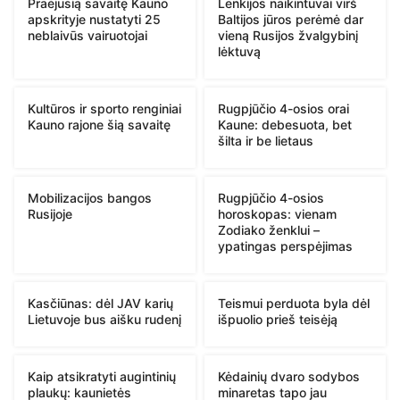
Praėjusią savaitę Kauno
Lenkijos naikintuvai virš
apskrityje nustatyti 25
Baltijos jūros perėmė dar
neblaivūs vairuotojai
vieną Rusijos žvalgybinį
lėktuvą
Kultūros ir sporto renginiai
Rugpjūčio 4-osios orai
Kauno rajone šią savaitę
Kaune: debesuota, bet
šilta ir be lietaus
Mobilizacijos bangos
Rugpjūčio 4-osios
Rusijoje
horoskopas: vienam
Zodiako ženklui –
ypatingas perspėjimas
Kasčiūnas: dėl JAV karių
Teismui perduota byla dėl
Lietuvoje bus aišku rudenį
išpuolio prieš teisėją
Kaip atsikratyti augintinių
Kėdainių dvaro sodybos
plaukų: kaunietės
minaretas tapo jau