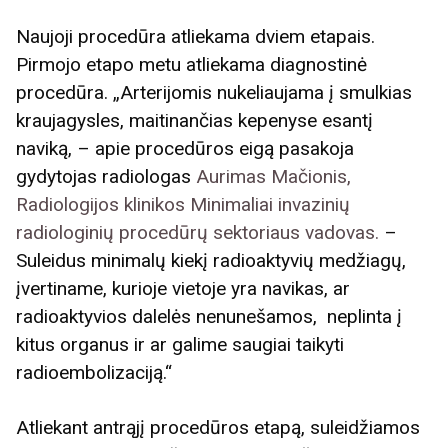
Naujoji procedūra atliekama dviem etapais.
Pirmojo etapo metu atliekama diagnostinė
procedūra. „Arterijomis nukeliaujama į smulkias
kraujagysles, maitinančias kepenyse esantį
naviką, – apie procedūros eigą pasakoja
gydytojas radiologas
Aurimas Mačionis,
Radiologijos klinikos Minimaliai invazinių
radiologinių procedūrų sektoriaus vadovas.
–
Suleidus minimalų kiekį radioaktyvių medžiagų,
įvertiname, kurioje vietoje yra navikas, ar
radioaktyvios dalelės nenunešamos, neplinta į
kitus organus ir ar galime saugiai taikyti
radioembolizaciją.“
Atliekant antrąjį procedūros etapą, suleidžiamos