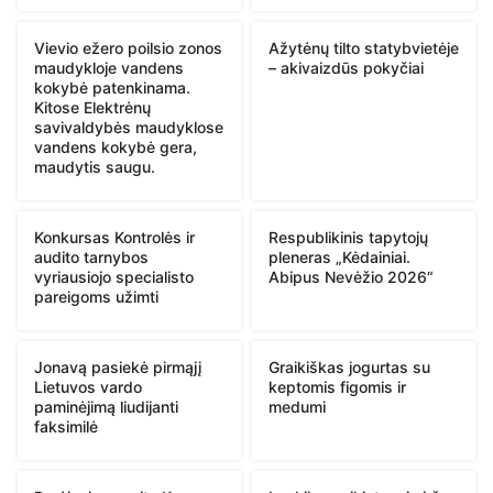
Vievio ežero poilsio zonos
Ažytėnų tilto statybvietėje
maudykloje vandens
– akivaizdūs pokyčiai
kokybė patenkinama.
Kitose Elektrėnų
savivaldybės maudyklose
vandens kokybė gera,
maudytis saugu.
Konkursas Kontrolės ir
Respublikinis tapytojų
audito tarnybos
pleneras „Kėdainiai.
vyriausiojo specialisto
Abipus Nevėžio 2026“
pareigoms užimti
Jonavą pasiekė pirmąjį
Graikiškas jogurtas su
Lietuvos vardo
keptomis figomis ir
paminėjimą liudijanti
medumi
faksimilė