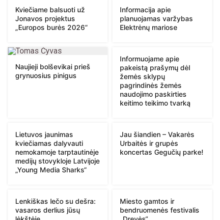
Kviečiame balsuoti už
Informacija apie
Jonavos projektus
planuojamas varžybas
„Europos burės 2026“
Elektrėnų mariose
Informuojame apie
Naujieji bolševikai prieš
pakeistą prašymų dėl
grynuosius pinigus
žemės sklypų
pagrindinės žemės
naudojimo paskirties
keitimo teikimo tvarką
Lietuvos jaunimas
Jau šiandien – Vakarės
kviečiamas dalyvauti
Urbaitės ir grupės
nemokamoje tarptautinėje
koncertas Gegučių parke!
medijų stovykloje Latvijoje
„Young Media Sharks“
Lenkiškas lečo su dešra:
Miesto gamtos ir
vasaros derlius jūsų
bendruomenės festivalis
lėkštėje
„Drevės“