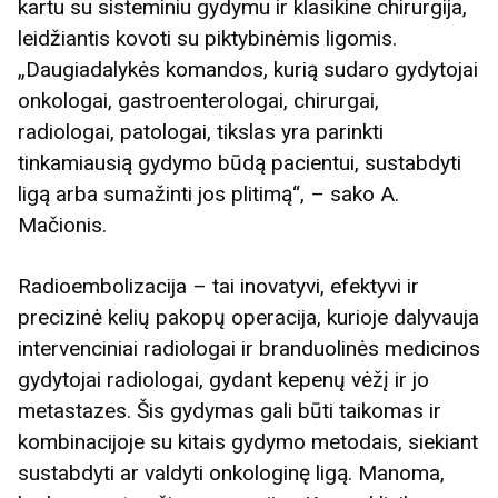
kartu su sisteminiu gydymu ir klasikine chirurgija,
leidžiantis kovoti su piktybinėmis ligomis.
„Daugiadalykės komandos, kurią sudaro gydytojai
onkologai, gastroenterologai, chirurgai,
radiologai, patologai, tikslas yra parinkti
tinkamiausią gydymo būdą pacientui, sustabdyti
ligą arba sumažinti jos plitimą“, – sako A.
Mačionis.
Radioembolizacija – tai inovatyvi, efektyvi ir
precizinė kelių pakopų operacija, kurioje dalyvauja
intervenciniai radiologai ir branduolinės medicinos
gydytojai radiologai, gydant kepenų vėžį ir jo
metastazes. Šis gydymas gali būti taikomas ir
kombinacijoje su kitais gydymo metodais, siekiant
sustabdyti ar valdyti onkologinę ligą. Manoma,