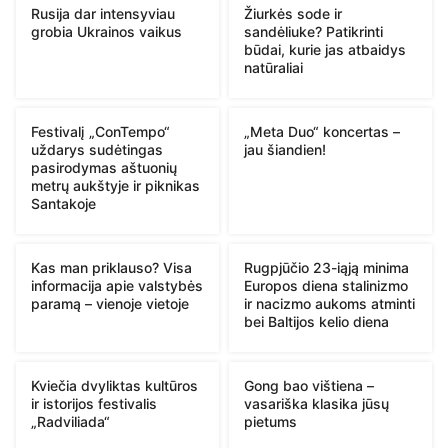
Rusija dar intensyviau
Žiurkės sode ir
grobia Ukrainos vaikus
sandėliuke? Patikrinti
būdai, kurie jas atbaidys
natūraliai
Festivalį „ConTempo“
„Meta Duo“ koncertas –
uždarys sudėtingas
jau šiandien!
pasirodymas aštuonių
metrų aukštyje ir piknikas
Santakoje
Kas man priklauso? Visa
Rugpjūčio 23-iąją minima
informacija apie valstybės
Europos diena stalinizmo
paramą – vienoje vietoje
ir nacizmo aukoms atminti
bei Baltijos kelio diena
Kviečia dvyliktas kultūros
Gong bao vištiena –
ir istorijos festivalis
vasariška klasika jūsų
„Radviliada“
pietums