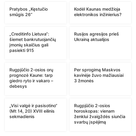
Pratybos „Kęstučio
Kodėl Kaunas medžioja
smūgis 26“
elektronikos inžinierius?
„Creditinfo Lietuva“:
Rusijos agresijos prieš
šiemet bankrutuojančių
Ukrainą aktualijos
įmonių skaičius gali
pasiekti 915
Rugpjūčio 2-osios orų
Per sprogimą Maskvos
prognozė Kaune: tarp
kavinėje žuvo mažiausiai
giedro ryto ir vakaro –
3 žmonės
debesys
„Visi valgė ir pasisotino“
Rugpjūčio 2-osios
(Mt 14, 20) XVIII eilinis
horoskopas: vienam
sekmadienis
ženklui žvaigždės siunčia
svarbų įspėjimą