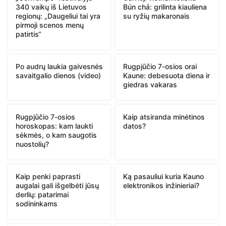
340 vaikų iš Lietuvos
Bún chả: grilinta kiauliena
regionų: „Daugeliui tai yra
su ryžių makaronais
pirmoji scenos menų
patirtis“
Po audrų laukia gaivesnės
Rugpjūčio 7-osios orai
savaitgalio dienos (video)
Kaune: debesuota diena ir
giedras vakaras
Rugpjūčio 7-osios
Kaip atsiranda minėtinos
horoskopas: kam laukti
datos?
sėkmės, o kam saugotis
nuostolių?
Kaip penki paprasti
Ką pasauliui kuria Kauno
augalai gali išgelbėti jūsų
elektronikos inžinieriai?
derlių: patarimai
sodininkams