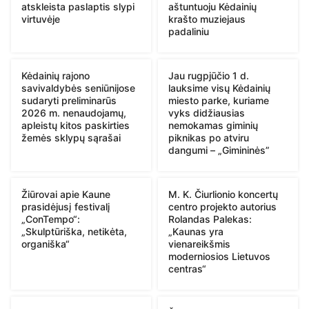
atskleista paslaptis slypi
aštuntuoju Kėdainių
virtuvėje
krašto muziejaus
padaliniu
Kėdainių rajono
Jau rugpjūčio 1 d.
savivaldybės seniūnijose
lauksime visų Kėdainių
sudaryti preliminarūs
miesto parke, kuriame
2026 m. nenaudojamų,
vyks didžiausias
apleistų kitos paskirties
nemokamas giminių
žemės sklypų sąrašai
piknikas po atviru
dangumi – „Gimininės”
Žiūrovai apie Kaune
M. K. Čiurlionio koncertų
prasidėjusį festivalį
centro projekto autorius
„ConTempo“:
Rolandas Palekas:
„Skulptūriška, netikėta,
„Kaunas yra
organiška“
vienareikšmis
moderniosios Lietuvos
centras“