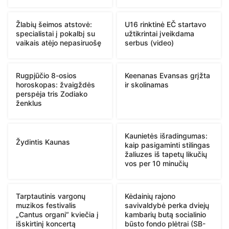
Žlabių šeimos atstovė:
U16 rinktinė EČ startavo
specialistai į pokalbį su
užtikrintai įveikdama
vaikais atėjo nepasiruošę
serbus (video)
Rugpjūčio 8-osios
Keenanas Evansas grįžta
horoskopas: žvaigždės
ir skolinamas
perspėja tris Zodiako
ženklus
Kaunietės išradingumas:
Žydintis Kaunas
kaip pasigaminti stilingas
žaliuzes iš tapetų likučių
vos per 10 minučių
Tarptautinis vargonų
Kėdainių rajono
muzikos festivalis
savivaldybė perka dviejų
„Cantus organi“ kviečia į
kambarių butą socialinio
išskirtinį koncertą
būsto fondo plėtrai (SB-