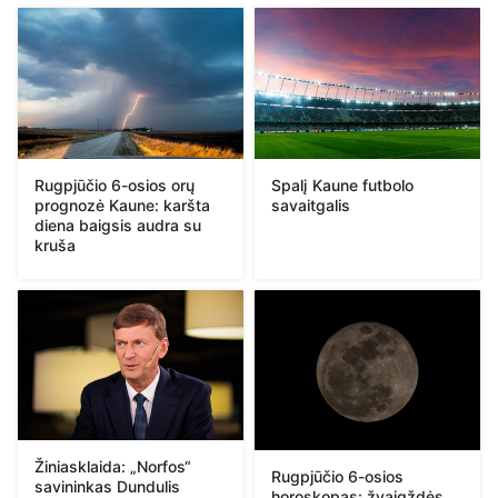
Rugpjūčio 6-osios orų
Spalį Kaune futbolo
prognozė Kaune: karšta
savaitgalis
diena baigsis audra su
kruša
Žiniasklaida: „Norfos“
Rugpjūčio 6-osios
savininkas Dundulis
horoskopas: žvaigždės