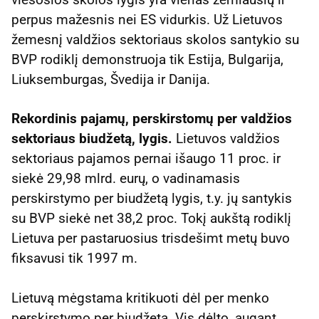
perpus mažesnis nei ES vidurkis. Už Lietuvos
žemesnį valdžios sektoriaus skolos santykio su
BVP rodiklį demonstruoja tik Estija, Bulgarija,
Liuksemburgas, Švedija ir Danija.
Rekordinis pajamų, perskirstomų per valdžios
sektoriaus biudžetą, lygis.
Lietuvos valdžios
sektoriaus pajamos pernai išaugo 11 proc. ir
siekė 29,98 mlrd. eurų, o vadinamasis
perskirstymo per biudžetą lygis, t.y. jų santykis
su BVP siekė net 38,2 proc. Tokį aukštą rodiklį
Lietuva per pastaruosius trisdešimt metų buvo
fiksavusi tik 1997 m.
Lietuvą mėgstama kritikuoti dėl per menko
perskirstymo per biudžetą. Vis dėlto, augant