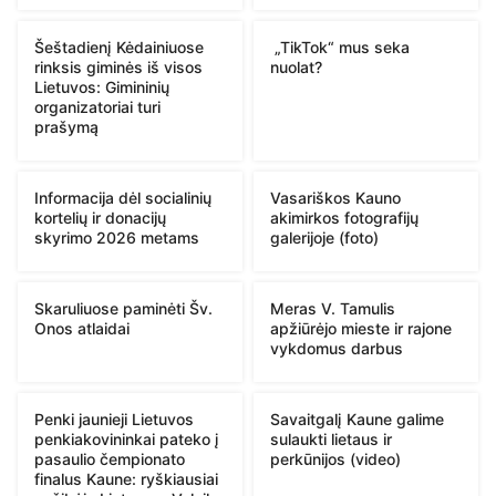
Šeštadienį Kėdainiuose
„TikTok“ mus seka
rinksis giminės iš visos
nuolat?
Lietuvos: Gimininių
organizatoriai turi
prašymą
Informacija dėl socialinių
Vasariškos Kauno
kortelių ir donacijų
akimirkos fotografijų
skyrimo 2026 metams
galerijoje (foto)
Skaruliuose paminėti Šv.
Meras V. Tamulis
Onos atlaidai
apžiūrėjo mieste ir rajone
vykdomus darbus
Penki jaunieji Lietuvos
Savaitgalį Kaune galime
penkiakovininkai pateko į
sulaukti lietaus ir
pasaulio čempionato
perkūnijos (video)
finalus Kaune: ryškiausiai