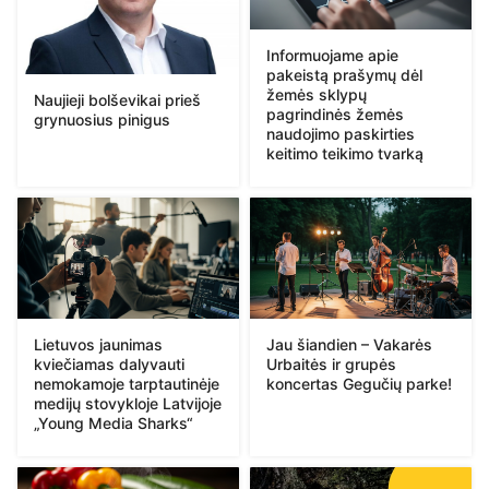
Informuojame apie
pakeistą prašymų dėl
žemės sklypų
Naujieji bolševikai prieš
pagrindinės žemės
grynuosius pinigus
naudojimo paskirties
keitimo teikimo tvarką
Lietuvos jaunimas
Jau šiandien – Vakarės
kviečiamas dalyvauti
Urbaitės ir grupės
nemokamoje tarptautinėje
koncertas Gegučių parke!
medijų stovykloje Latvijoje
„Young Media Sharks“