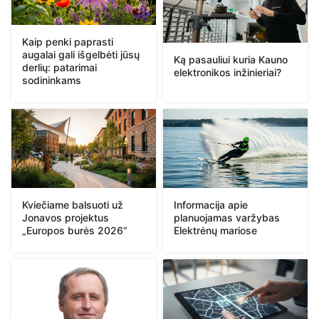
Kaip penki paprasti
augalai gali išgelbėti jūsų
Ką pasauliui kuria Kauno
derlių: patarimai
elektronikos inžinieriai?
sodininkams
Kviečiame balsuoti už
Informacija apie
Jonavos projektus
planuojamas varžybas
„Europos burės 2026“
Elektrėnų mariose