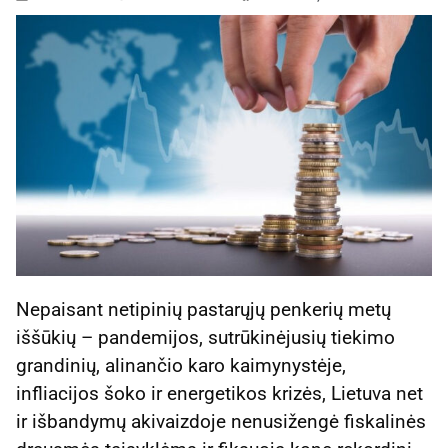
Nepaisant netipinių pastarųjų penkerių metų
iššūkių – pandemijos, sutrūkinėjusių tiekimo
grandinių, alinančio karo kaimynystėje,
infliacijos šoko ir energetikos krizės, Lietuva net
ir išbandymų akivaizdoje nenusižengė fiskalinės