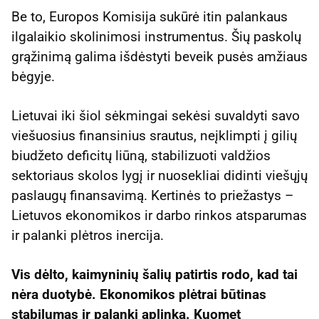
Be to, Europos Komisija sukūrė itin palankaus
ilgalaikio skolinimosi instrumentus. Šių paskolų
grąžinimą galima išdėstyti beveik pusės amžiaus
bėgyje.
Lietuvai iki šiol sėkmingai sekėsi suvaldyti savo
viešuosius finansinius srautus, neįklimpti į gilių
biudžeto deficitų liūną, stabilizuoti valdžios
sektoriaus skolos lygį ir nuosekliai didinti viešųjų
paslaugų finansavimą. Kertinės to priežastys –
Lietuvos ekonomikos ir darbo rinkos atsparumas
ir palanki plėtros inercija.
Vis dėlto, kaimyninių šalių patirtis rodo, kad tai
nėra duotybė. Ekonomikos plėtrai būtinas
stabilumas ir palanki aplinka. Kuomet