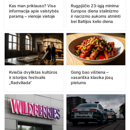
Kas man priklauso? Visa
Rugpjūčio 23-iąją minima
informacija apie valstybės
Europos diena stalinizmo
paramą – vienoje vietoje
ir nacizmo aukoms atminti
bei Baltijos kelio diena
Kviečia dvyliktas kultūros
Gong bao vištiena –
ir istorijos festivalis
vasariška klasika jūsų
„Radviliada“
pietums