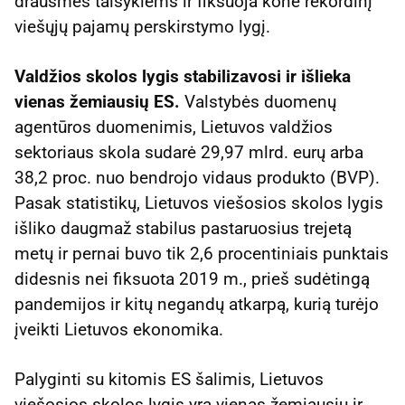
drausmės taisyklėms ir fiksuoja kone rekordinį
viešųjų pajamų perskirstymo lygį.
Valdžios skolos lygis stabilizavosi ir išlieka
vienas žemiausių ES.
Valstybės duomenų
agentūros duomenimis, Lietuvos valdžios
sektoriaus skola sudarė 29,97 mlrd. eurų arba
38,2 proc. nuo bendrojo vidaus produkto (BVP).
Pasak statistikų, Lietuvos viešosios skolos lygis
išliko daugmaž stabilus pastaruosius trejetą
metų ir pernai buvo tik 2,6 procentiniais punktais
didesnis nei fiksuota 2019 m., prieš sudėtingą
pandemijos ir kitų negandų atkarpą, kurią turėjo
įveikti Lietuvos ekonomika.
Palyginti su kitomis ES šalimis, Lietuvos
viešosios skolos lygis yra vienas žemiausių ir