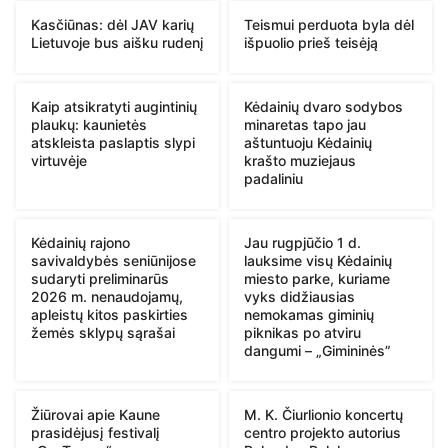
Kasčiūnas: dėl JAV karių
Teismui perduota byla dėl
Lietuvoje bus aišku rudenį
išpuolio prieš teisėją
Kaip atsikratyti augintinių
Kėdainių dvaro sodybos
plaukų: kaunietės
minaretas tapo jau
atskleista paslaptis slypi
aštuntuoju Kėdainių
virtuvėje
krašto muziejaus
padaliniu
Kėdainių rajono
Jau rugpjūčio 1 d.
savivaldybės seniūnijose
lauksime visų Kėdainių
sudaryti preliminarūs
miesto parke, kuriame
2026 m. nenaudojamų,
vyks didžiausias
apleistų kitos paskirties
nemokamas giminių
žemės sklypų sąrašai
piknikas po atviru
dangumi – „Gimininės”
Žiūrovai apie Kaune
M. K. Čiurlionio koncertų
prasidėjusį festivalį
centro projekto autorius