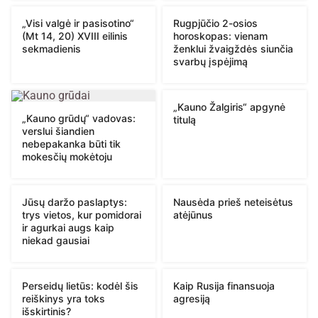
„Visi valgė ir pasisotino“
Rugpjūčio 2-osios
(Mt 14, 20) XVIII eilinis
horoskopas: vienam
sekmadienis
ženklui žvaigždės siunčia
svarbų įspėjimą
„Kauno Žalgiris“ apgynė
„Kauno grūdų“ vadovas:
titulą
verslui šiandien
nebepakanka būti tik
mokesčių mokėtoju
Jūsų daržo paslaptys:
Nausėda prieš neteisėtus
trys vietos, kur pomidorai
atėjūnus
ir agurkai augs kaip
niekad gausiai
Perseidų lietūs: kodėl šis
Kaip Rusija finansuoja
reiškinys yra toks
agresiją
išskirtinis?