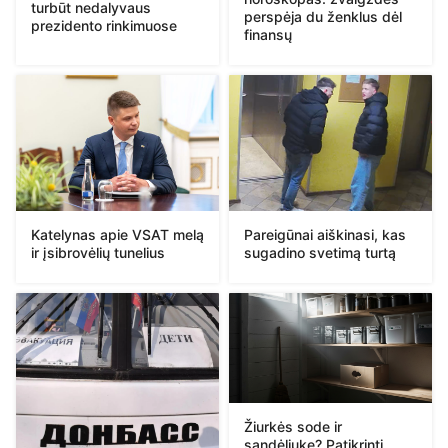
turbūt nedalyvaus
perspėja du ženklus dėl
prezidento rinkimuose
finansų
Katelynas apie VSAT melą
Pareigūnai aiškinasi, kas
ir įsibrovėlių tunelius
sugadino svetimą turtą
Žiurkės sode ir
sandėliuke? Patikrinti