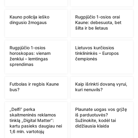
Kauno policija ieško
Rugpjūčio 1-osios orai
dingusio žmogaus
Kaune: debesuota, bet
šilta ir be lietaus
Rugpjūčio 1-osios
Lietuvos kurčiosios
horoskopas: vienam
tinklininkės – Europos
ženklui – lemtingas
čempionės
sprendimas
Futbolas ir regbis Kaune
Kaip išrinkti dovaną vyrui,
bus?
kuri nenuvils?
„Delfi“ perka
Plaunate uogas vos grįžę
skaitmeninės reklamos
iš parduotuvės?
tinklą „Digital Matter“:
Sužinokite, kodėl tai
kartu pasieks daugiau nei
didžiausia klaida
1,6 mln. vartotojų