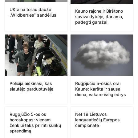
UKraina toliau daužo
Kauno rajone ir Birštono
„Wildberries“ sandėlius
savivaldybėje, įtariama,
padegti garažai
Policija aiškinasi, kas
Rugpjūčio 5-osios orai
siautėjo parduotuvėje
Kaune: karšta ir sausa
diena, vakare išsigiedrys
Rugpjūčio 5-osios
Net 19 Lietuvos
horoskopas: vienam
lengvaatlečių Europos
ženklui teks priimti sunkų
čempionate
sprendimą