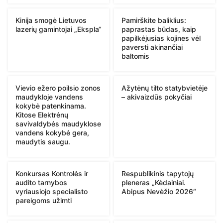
Kinija smogė Lietuvos
Pamirškite baliklius:
lazerių gamintojai „Ekspla“
paprastas būdas, kaip
papilkėjusias kojines vėl
paversti akinančiai
baltomis
Vievio ežero poilsio zonos
Ažytėnų tilto statybvietėje
maudykloje vandens
– akivaizdūs pokyčiai
kokybė patenkinama.
Kitose Elektrėnų
savivaldybės maudyklose
vandens kokybė gera,
maudytis saugu.
Konkursas Kontrolės ir
Respublikinis tapytojų
audito tarnybos
pleneras „Kėdainiai.
vyriausiojo specialisto
Abipus Nevėžio 2026“
pareigoms užimti