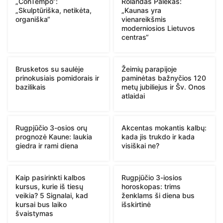
„ConTempo“:
Rolandas Palekas:
„Skulptūriška, netikėta,
„Kaunas yra
organiška“
vienareikšmis
moderniosios Lietuvos
centras“
Brusketos su saulėje
Žeimių parapijoje
prinokusiais pomidorais ir
paminėtas bažnyčios 120
bazilikais
metų jubiliejus ir Šv. Onos
atlaidai
Rugpjūčio 3-osios orų
Akcentas mokantis kalbų:
prognozė Kaune: laukia
kada jis trukdo ir kada
giedra ir rami diena
visiškai ne?
Kaip pasirinkti kalbos
Rugpjūčio 3-iosios
kursus, kurie iš tiesų
horoskopas: trims
veikia? 5 Signalai, kad
ženklams ši diena bus
kursai bus laiko
išskirtinė
švaistymas