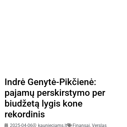
Indrė Genytė-Pikčienė:
pajamų perskirstymo per
biudžetą lygis kone
rekordinis
2025-04-06
kaunieciams.lt
Finansai
,
Verslas