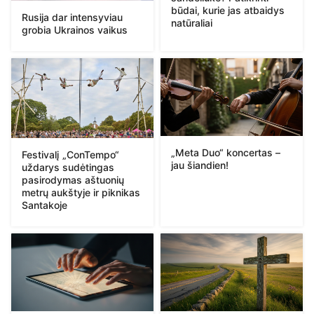
būdai, kurie jas atbaidys
Rusija dar intensyviau
natūraliai
grobia Ukrainos vaikus
„Meta Duo“ koncertas –
Festivalį „ConTempo“
jau šiandien!
uždarys sudėtingas
pasirodymas aštuonių
metrų aukštyje ir piknikas
Santakoje