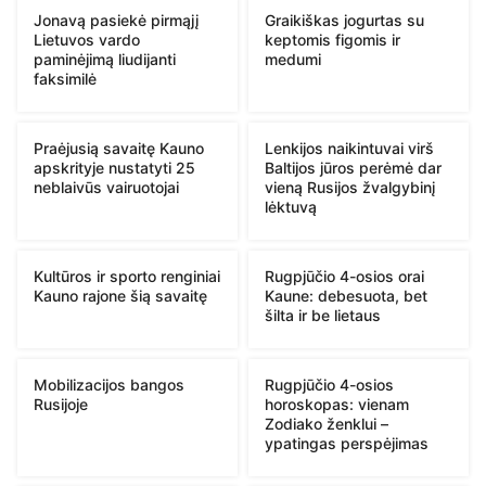
Jonavą pasiekė pirmąjį
Graikiškas jogurtas su
Lietuvos vardo
keptomis figomis ir
paminėjimą liudijanti
medumi
faksimilė
Praėjusią savaitę Kauno
Lenkijos naikintuvai virš
apskrityje nustatyti 25
Baltijos jūros perėmė dar
neblaivūs vairuotojai
vieną Rusijos žvalgybinį
lėktuvą
Kultūros ir sporto renginiai
Rugpjūčio 4-osios orai
Kauno rajone šią savaitę
Kaune: debesuota, bet
šilta ir be lietaus
Mobilizacijos bangos
Rugpjūčio 4-osios
Rusijoje
horoskopas: vienam
Zodiako ženklui –
ypatingas perspėjimas