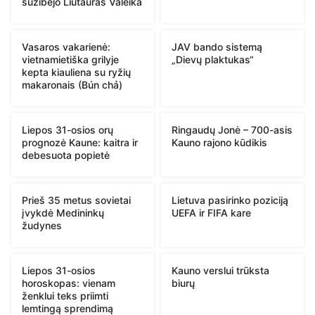
sužibėjo Liutauras Valeika
Vasaros vakarienė:
JAV bando sistemą
vietnamietiška grilyje
„Dievų plaktukas“
kepta kiauliena su ryžių
makaronais (Bún chả)
Liepos 31-osios orų
Ringaudų Jonė – 700-asis
prognozė Kaune: kaitra ir
Kauno rajono kūdikis
debesuota popietė
Prieš 35 metus sovietai
Lietuva pasirinko poziciją
įvykdė Medininkų
UEFA ir FIFA kare
žudynes
Liepos 31-osios
Kauno verslui trūksta
horoskopas: vienam
biurų
ženklui teks priimti
lemtingą sprendimą