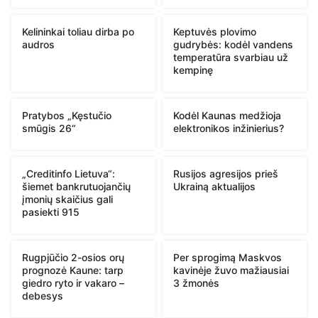
Kelininkai toliau dirba po
Keptuvės plovimo
audros
gudrybės: kodėl vandens
temperatūra svarbiau už
kempinę
Pratybos „Kęstučio
Kodėl Kaunas medžioja
smūgis 26“
elektronikos inžinierius?
„Creditinfo Lietuva“:
Rusijos agresijos prieš
šiemet bankrutuojančių
Ukrainą aktualijos
įmonių skaičius gali
pasiekti 915
Rugpjūčio 2-osios orų
Per sprogimą Maskvos
prognozė Kaune: tarp
kavinėje žuvo mažiausiai
giedro ryto ir vakaro –
3 žmonės
debesys