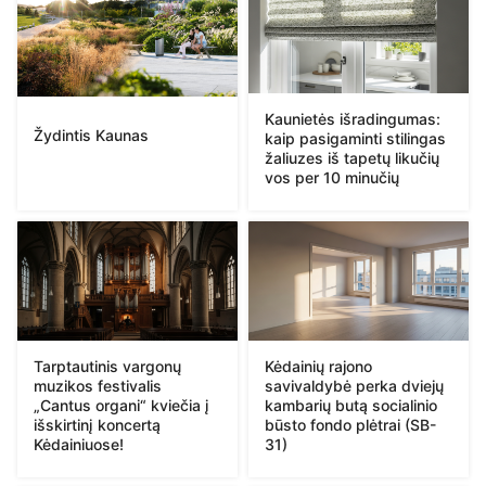
Kaunietės išradingumas:
Žydintis Kaunas
kaip pasigaminti stilingas
žaliuzes iš tapetų likučių
vos per 10 minučių
Tarptautinis vargonų
Kėdainių rajono
muzikos festivalis
savivaldybė perka dviejų
„Cantus organi“ kviečia į
kambarių butą socialinio
išskirtinį koncertą
būsto fondo plėtrai (SB-
Kėdainiuose!
31)