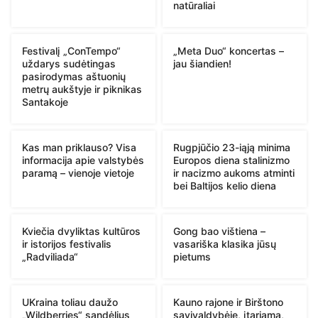
natūraliai
Festivalį „ConTempo“
„Meta Duo“ koncertas –
uždarys sudėtingas
jau šiandien!
pasirodymas aštuonių
metrų aukštyje ir piknikas
Santakoje
Kas man priklauso? Visa
Rugpjūčio 23-iąją minima
informacija apie valstybės
Europos diena stalinizmo
paramą – vienoje vietoje
ir nacizmo aukoms atminti
bei Baltijos kelio diena
Kviečia dvyliktas kultūros
Gong bao vištiena –
ir istorijos festivalis
vasariška klasika jūsų
„Radviliada“
pietums
UKraina toliau daužo
Kauno rajone ir Birštono
„Wildberries“ sandėlius
savivaldybėje, įtariama,