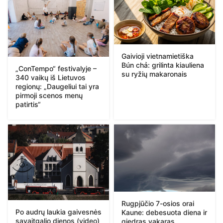
Gaivioji vietnamietiška
Bún chả: grilinta kiauliena
„ConTempo“ festivalyje –
su ryžių makaronais
340 vaikų iš Lietuvos
regionų: „Daugeliui tai yra
pirmoji scenos menų
patirtis“
Rugpjūčio 7-osios orai
Po audrų laukia gaivesnės
Kaune: debesuota diena ir
savaitgalio dienos (video)
giedras vakaras