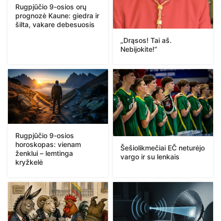
Rugpjūčio 9-osios orų
prognozė Kaune: giedra ir
šilta, vakare debesuosis
„Drąsos! Tai aš.
Nebijokite!“
Rugpjūčio 9-osios
horoskopas: vienam
Šešiolikmečiai EČ neturėjo
ženklui – lemtinga
vargo ir su lenkais
kryžkelė