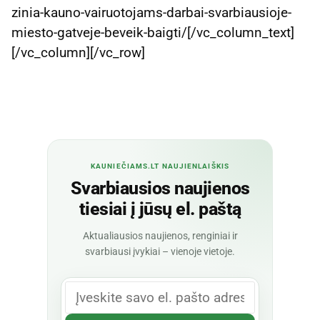
zinia-kauno-vairuotojams-darbai-svarbiausioje-
miesto-gatveje-beveik-baigti/[/vc_column_text]
[/vc_column][/vc_row]
KAUNIEČIAMS.LT NAUJIENLAIŠKIS
Svarbiausios naujienos
tiesiai į jūsų el. paštą
Aktualiausios naujienos, renginiai ir
svarbiausi įvykiai – vienoje vietoje.