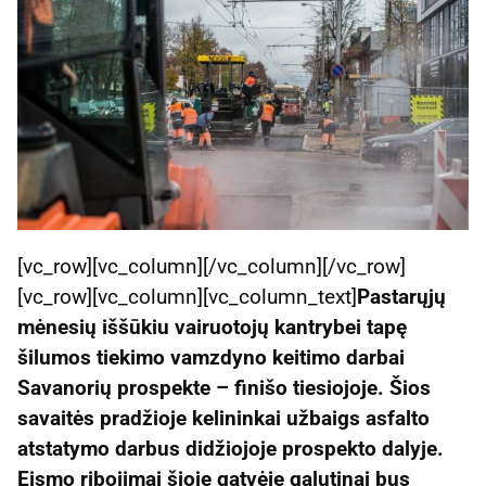
[vc_row][vc_column][/vc_column][/vc_row]
[vc_row][vc_column][vc_column_text]
Pastarųjų
mėnesių iššūkiu vairuotojų kantrybei tapę
šilumos tiekimo vamzdyno keitimo darbai
Savanorių prospekte – finišo tiesiojoje. Šios
savaitės pradžioje kelininkai užbaigs asfalto
atstatymo darbus didžiojoje prospekto dalyje.
Eismo ribojimai šioje gatvėje galutinai bus