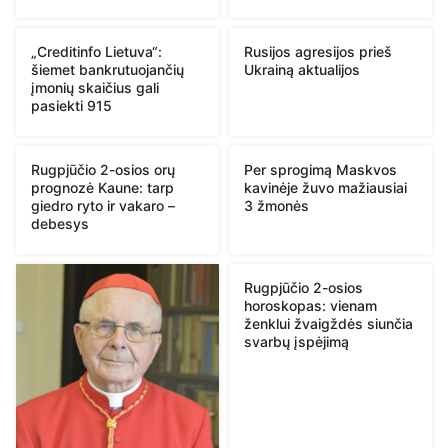
„Creditinfo Lietuva“:
Rusijos agresijos prieš
šiemet bankrutuojančių
Ukrainą aktualijos
įmonių skaičius gali
pasiekti 915
Rugpjūčio 2-osios orų
Per sprogimą Maskvos
prognozė Kaune: tarp
kavinėje žuvo mažiausiai
giedro ryto ir vakaro –
3 žmonės
debesys
Rugpjūčio 2-osios
horoskopas: vienam
ženklui žvaigždės siunčia
svarbų įspėjimą