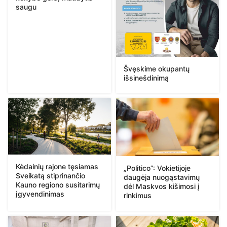
saugu
Švęskime okupantų
išsinešdinimą
Kėdainių rajone tęsiamas
„Politico”: Vokietijoje
Sveikatą stiprinančio
daugėja nuogąstavimų
Kauno regiono susitarimų
dėl Maskvos kišimosi į
įgyvendinimas
rinkimus