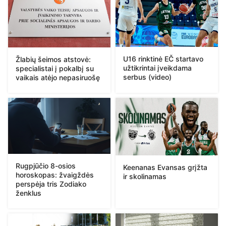
U16 rinktinė EČ startavo
Žlabių šeimos atstovė:
užtikrintai įveikdama
specialistai į pokalbį su
serbus (video)
vaikais atėjo nepasiruošę
Rugpjūčio 8-osios
Keenanas Evansas grįžta
horoskopas: žvaigždės
ir skolinamas
perspėja tris Zodiako
ženklus