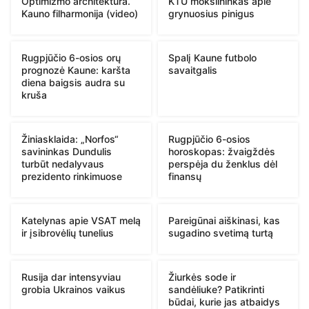
Optimizmo architektūra.
KTU mokslininkas apie
Kauno filharmonija (video)
grynuosius pinigus
Rugpjūčio 6-osios orų
Spalį Kaune futbolo
prognozė Kaune: karšta
savaitgalis
diena baigsis audra su
kruša
Žiniasklaida: „Norfos“
Rugpjūčio 6-osios
savininkas Dundulis
horoskopas: žvaigždės
turbūt nedalyvaus
perspėja du ženklus dėl
prezidento rinkimuose
finansų
Katelynas apie VSAT melą
Pareigūnai aiškinasi, kas
ir įsibrovėlių tunelius
sugadino svetimą turtą
Rusija dar intensyviau
Žiurkės sode ir
grobia Ukrainos vaikus
sandėliuke? Patikrinti
būdai, kurie jas atbaidys