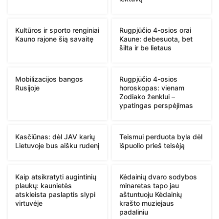
Kultūros ir sporto renginiai
Rugpjūčio 4-osios orai
Kauno rajone šią savaitę
Kaune: debesuota, bet
šilta ir be lietaus
Mobilizacijos bangos
Rugpjūčio 4-osios
Rusijoje
horoskopas: vienam
Zodiako ženklui –
ypatingas perspėjimas
Kasčiūnas: dėl JAV karių
Teismui perduota byla dėl
Lietuvoje bus aišku rudenį
išpuolio prieš teisėją
Kaip atsikratyti augintinių
Kėdainių dvaro sodybos
plaukų: kaunietės
minaretas tapo jau
atskleista paslaptis slypi
aštuntuoju Kėdainių
virtuvėje
krašto muziejaus
padaliniu