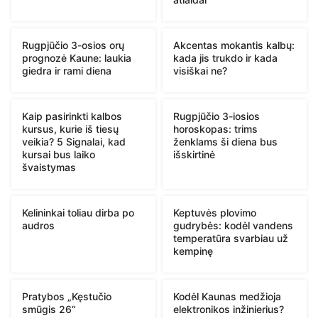
Rugpjūčio 3-osios orų
Akcentas mokantis kalbų:
prognozė Kaune: laukia
kada jis trukdo ir kada
giedra ir rami diena
visiškai ne?
Kaip pasirinkti kalbos
Rugpjūčio 3-iosios
kursus, kurie iš tiesų
horoskopas: trims
veikia? 5 Signalai, kad
ženklams ši diena bus
kursai bus laiko
išskirtinė
švaistymas
Kelininkai toliau dirba po
Keptuvės plovimo
audros
gudrybės: kodėl vandens
temperatūra svarbiau už
kempinę
Pratybos „Kęstučio
Kodėl Kaunas medžioja
smūgis 26“
elektronikos inžinierius?