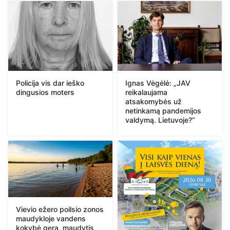
Policija vis dar ieško
Ignas Vėgėlė: „JAV
dingusios moters
reikalaujama
atsakomybės už
netinkamą pandemijos
valdymą. Lietuvoje?“
Vievio ežero poilsio zonos
maudykloje vandens
kokybė gera, maudytis