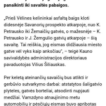
panaikinti iki savaitės pabaigos.
„Prieš Vėlines kelininkai asfaltą baigs kloti
didesnėje Savanorių prospekto atkarpoje, nuo K.
Petrausko iki Žemaičių gatvės, o mažesnėje – K.
Petrausko ir J. Žemgulio gatvių atkarpoje – šią
savaitę. Tai reiškia, jog eismas didžiausia miesto
gatve vėl vyks kaip anksčiau“, – teigė Kauno
savivaldybės administracijos direktoriaus
pavaduotojas Vilius Šiliauskas.
Per keletą ateinančių savaičių bus atlikti ir
gerbūvio sutvarkymo darbai: atstatytos šaligatvio
plyteles, gatvės borteliai, atsodinti nupjauti
medžiai. Vamzdyno atnaujinimo metu
automobilių ir pėsčiųjų eismas buvo apribotas