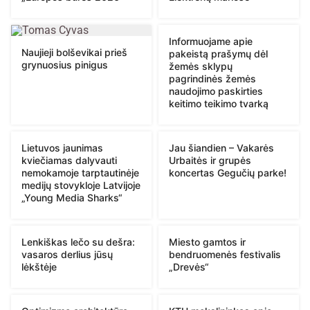
Informuojame apie
Naujieji bolševikai prieš
pakeistą prašymų dėl
grynuosius pinigus
žemės sklypų
pagrindinės žemės
naudojimo paskirties
keitimo teikimo tvarką
Lietuvos jaunimas
Jau šiandien – Vakarės
kviečiamas dalyvauti
Urbaitės ir grupės
nemokamoje tarptautinėje
koncertas Gegučių parke!
medijų stovykloje Latvijoje
„Young Media Sharks“
Lenkiškas lečo su dešra:
Miesto gamtos ir
vasaros derlius jūsų
bendruomenės festivalis
lėkštėje
„Drevės“