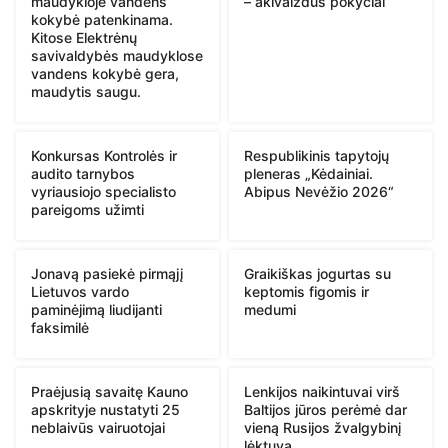
maudykloje vandens
– akivaizdūs pokyčiai
kokybė patenkinama.
Kitose Elektrėnų
savivaldybės maudyklose
vandens kokybė gera,
maudytis saugu.
Konkursas Kontrolės ir
Respublikinis tapytojų
audito tarnybos
pleneras „Kėdainiai.
vyriausiojo specialisto
Abipus Nevėžio 2026“
pareigoms užimti
Jonavą pasiekė pirmąjį
Graikiškas jogurtas su
Lietuvos vardo
keptomis figomis ir
paminėjimą liudijanti
medumi
faksimilė
Praėjusią savaitę Kauno
Lenkijos naikintuvai virš
apskrityje nustatyti 25
Baltijos jūros perėmė dar
neblaivūs vairuotojai
vieną Rusijos žvalgybinį
lėktuvą