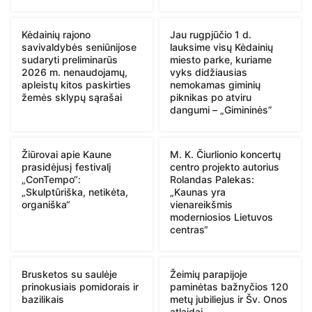
Kėdainių rajono
Jau rugpjūčio 1 d.
savivaldybės seniūnijose
lauksime visų Kėdainių
sudaryti preliminarūs
miesto parke, kuriame
2026 m. nenaudojamų,
vyks didžiausias
apleistų kitos paskirties
nemokamas giminių
žemės sklypų sąrašai
piknikas po atviru
dangumi – „Gimininės”
Žiūrovai apie Kaune
M. K. Čiurlionio koncertų
prasidėjusį festivalį
centro projekto autorius
„ConTempo“:
Rolandas Palekas:
„Skulptūriška, netikėta,
„Kaunas yra
organiška“
vienareikšmis
moderniosios Lietuvos
centras“
Brusketos su saulėje
Žeimių parapijoje
prinokusiais pomidorais ir
paminėtas bažnyčios 120
bazilikais
metų jubiliejus ir Šv. Onos
atlaidai