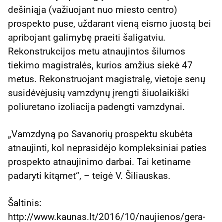
dešiniąja (važiuojant nuo miesto centro)
prospekto puse, uždarant vieną eismo juostą bei
apribojant galimybę praeiti šaligatviu.
Rekonstrukcijos metu atnaujintos šilumos
tiekimo magistralės, kurios amžius siekė 47
metus. Rekonstruojant magistralę, vietoje senų
susidėvėjusių vamzdynų įrengti šiuolaikiški
poliuretano izoliacija padengti vamzdynai.
„Vamzdyną po Savanorių prospektu skubėta
atnaujinti, kol neprasidėjo kompleksiniai paties
prospekto atnaujinimo darbai. Tai ketiname
padaryti kitąmet“, – teigė V. Šiliauskas.
Šaltinis:
http://www.kaunas.lt/2016/10/naujienos/gera-