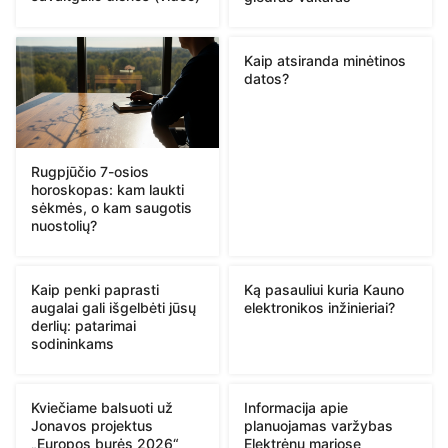
Kaip atsiranda minėtinos
datos?
Rugpjūčio 7-osios
horoskopas: kam laukti
sėkmės, o kam saugotis
nuostolių?
Kaip penki paprasti
Ką pasauliui kuria Kauno
augalai gali išgelbėti jūsų
elektronikos inžinieriai?
derlių: patarimai
sodininkams
Kviečiame balsuoti už
Informacija apie
Jonavos projektus
planuojamas varžybas
„Europos burės 2026“
Elektrėnų mariose