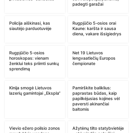
padegti garažai
Policija aiškinasi, kas
Rugpjūčio 5-osios orai
siautėjo parduotuvėje
Kaune: karšta ir sausa
diena, vakare išsigiedrys
Rugpjūčio 5-osios
Net 19 Lietuvos
horoskopas: vienam
lengvaatlečių Europos
ženklui teks priimti sunkų
čempionate
sprendimą
Kinija smogė Lietuvos
Pamirškite baliklius:
lazerių gamintojai „Ekspla“
paprastas būdas, kaip
papilkėjusias kojines vėl
paversti akinančiai
baltomis
Vievio ežero poilsio zonos
Ažytėnų tilto statybvietėje