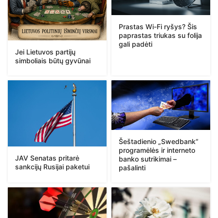
Prastas Wi-Fi ryšys? Šis
paprastas triukas su folija
gali padėti
Jei Lietuvos partijų
simboliais būtų gyvūnai
Šeštadienio „Swedbank“
programėlės ir interneto
JAV Senatas pritarė
banko sutrikimai –
sankcijų Rusijai paketui
pašalinti