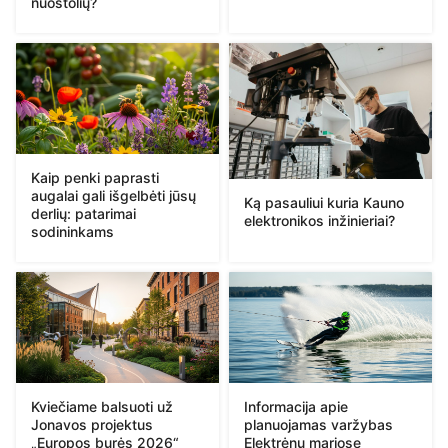
nuostolių?
Kaip penki paprasti
augalai gali išgelbėti jūsų
Ką pasauliui kuria Kauno
derlių: patarimai
elektronikos inžinieriai?
sodininkams
Kviečiame balsuoti už
Informacija apie
Jonavos projektus
planuojamas varžybas
„Europos burės 2026“
Elektrėnų mariose