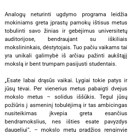
Analogų neturinti ugdymo programa leidžia
mokiniams greta įprastų pamokų ištisus metus
tobulinti savo žinias ir gebėjimus universitetų
auditorijose, bendraujant su iškiliais
mokslininkais, dėstytojais. Tuo pačiu vaikams tai
yra unikali galimybė iš arčiau pažinti aukštąjį
mokslą ir bent trumpam pasijusti studentais.
„Esate labai drąsūs vaikai. Lygiai tokie patys ir
jūsų tėvai. Per vienerius metus pabaigti dvejus
mokslo metus – solidus iššūkis. Tegul jūsų
požiūris į asmeninį tobulėjimą ir tas ambicingas
nusiteikimas įkvepia greta esančius
bendramokslius, nes išties esate pavyzdys
daugeliui“, – mokslo metų pradžios renginyje