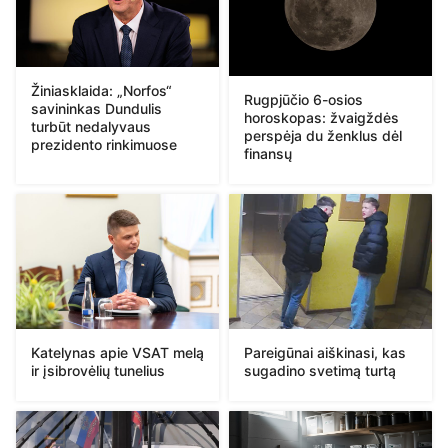
Žiniasklaida: „Norfos“
Rugpjūčio 6-osios
savininkas Dundulis
horoskopas: žvaigždės
turbūt nedalyvaus
perspėja du ženklus dėl
prezidento rinkimuose
finansų
Katelynas apie VSAT melą
Pareigūnai aiškinasi, kas
ir įsibrovėlių tunelius
sugadino svetimą turtą