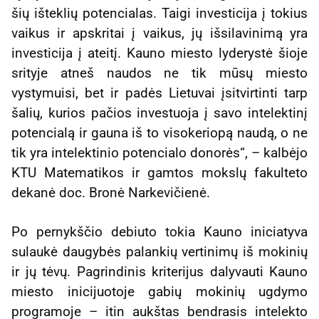
šių išteklių potencialas. Taigi investicija į tokius
vaikus ir apskritai į vaikus, jų išsilavinimą yra
investicija į ateitį. Kauno miesto lyderystė šioje
srityje atneš naudos ne tik mūsų miesto
vystymuisi, bet ir padės Lietuvai įsitvirtinti tarp
šalių, kurios pačios investuoja į savo intelektinį
potencialą ir gauna iš to visokeriopą naudą, o ne
tik yra intelektinio potencialo donorės“, – kalbėjo
KTU Matematikos ir gamtos mokslų fakulteto
dekanė doc. Bronė Narkevičienė.
Po pernykščio debiuto tokia Kauno iniciatyva
sulaukė daugybės palankių vertinimų iš mokinių
ir jų tėvų. Pagrindinis kriterijus dalyvauti Kauno
miesto inicijuotoje gabių mokinių ugdymo
programoje – itin aukštas bendrasis intelekto