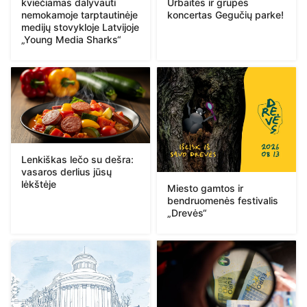
kviečiamas dalyvauti
Urbaitės ir grupės
nemokamoje tarptautinėje
koncertas Gegučių parke!
medijų stovykloje Latvijoje
„Young Media Sharks“
Lenkiškas lečo su dešra:
vasaros derlius jūsų
lėkštėje
Miesto gamtos ir
bendruomenės festivalis
„Drevės“