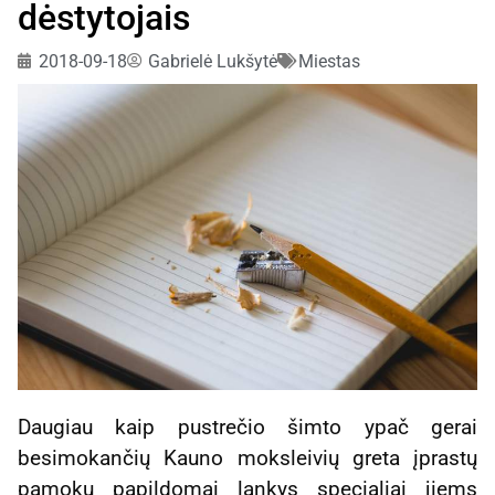
dėstytojais
2018-09-18
Gabrielė Lukšytė
Miestas
Daugiau kaip pustrečio šimto ypač gerai
besimokančių Kauno moksleivių greta įprastų
pamokų papildomai lankys specialiai jiems