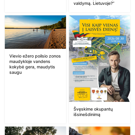
valdymą. Lietuvoje?“
Vievio ežero poilsio zonos
maudykloje vandens
kokybė gera, maudytis
saugu
Švęskime okupantų
išsinešdinimą