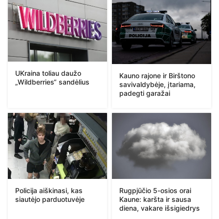
UKraina toliau daužo
Kauno rajone ir Birštono
„Wildberries“ sandėlius
savivaldybėje, įtariama,
padegti garažai
Policija aiškinasi, kas
Rugpjūčio 5-osios orai
siautėjo parduotuvėje
Kaune: karšta ir sausa
diena, vakare išsigiedrys