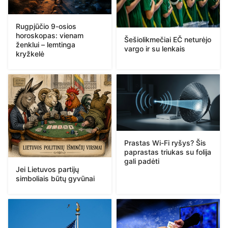
Rugpjūčio 9-osios
horoskopas: vienam
Šešiolikmečiai EČ neturėjo
ženklui – lemtinga
vargo ir su lenkais
kryžkelė
Prastas Wi-Fi ryšys? Šis
paprastas triukas su folija
gali padėti
Jei Lietuvos partijų
simboliais būtų gyvūnai