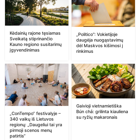
Kėdainių rajone tęsiamas
„Politico”: Vokietijoje
Sveikatą stiprinančio
daugėja nuogąstavimų
Kauno regiono susitarimų
dėl Maskvos kišimosi į
įgyvendinimas
rinkimus
Gaivioji vietnamietiška
Bún chả: grilinta kiauliena
„ConTempo“ festivalyje –
su ryžių makaronais
340 vaikų iš Lietuvos
regionų: „Daugeliui tai yra
pirmoji scenos menų
patirtis“