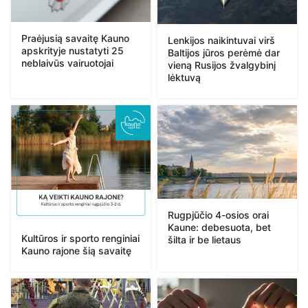
Praėjusią savaitę Kauno
Lenkijos naikintuvai virš
apskrityje nustatyti 25
Baltijos jūros perėmė dar
neblaivūs vairuotojai
vieną Rusijos žvalgybinį
lėktuvą
Rugpjūčio 4-osios orai
Kaune: debesuota, bet
Kultūros ir sporto renginiai
šilta ir be lietaus
Kauno rajone šią savaitę