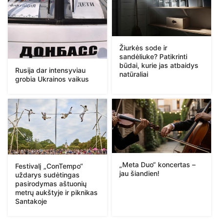
Žiurkės sode ir
sandėliuke? Patikrinti
būdai, kurie jas atbaidys
Rusija dar intensyviau
natūraliai
grobia Ukrainos vaikus
„Meta Duo“ koncertas –
Festivalį „ConTempo“
jau šiandien!
uždarys sudėtingas
pasirodymas aštuonių
metrų aukštyje ir piknikas
Santakoje