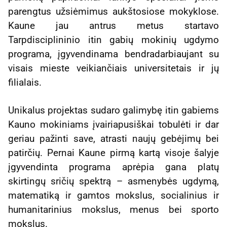
parengtus užsiėmimus aukštosiose mokyklose.
Kaune jau antrus metus startavo
Tarpdisciplininio itin gabių mokinių ugdymo
programa, įgyvendinama bendradarbiaujant su
visais mieste veikiančiais universitetais ir jų
filialais.
Unikalus projektas sudaro galimybę itin gabiems
Kauno mokiniams įvairiapusiškai tobulėti ir dar
geriau pažinti save, atrasti naujų gebėjimų bei
patirčių. Pernai Kaune pirmą kartą visoje šalyje
įgyvendinta programa aprėpia gana platų
skirtingų sričių spektrą – asmenybės ugdymą,
matematiką ir gamtos mokslus, socialinius ir
humanitarinius mokslus, menus bei sporto
mokslus.