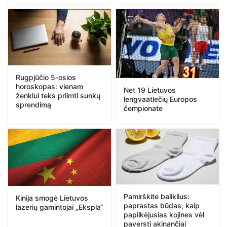
Rugpjūčio 5-osios
horoskopas: vienam
Net 19 Lietuvos
ženklui teks priimti sunkų
lengvaatlečių Europos
sprendimą
čempionate
Pamirškite baliklius:
Kinija smogė Lietuvos
paprastas būdas, kaip
lazerių gamintojai „Ekspla“
papilkėjusias kojines vėl
paversti akinančiai