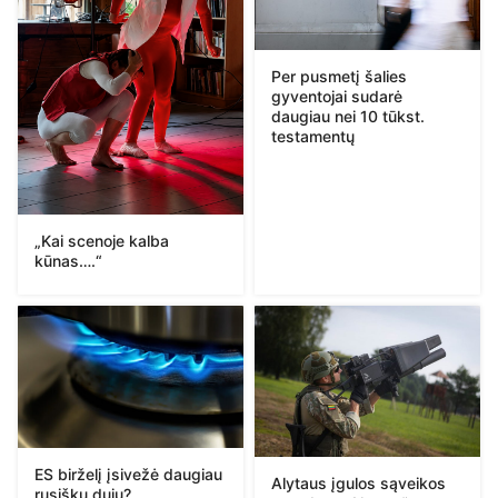
Per pusmetį šalies
gyventojai sudarė
daugiau nei 10 tūkst.
testamentų
„Kai scenoje kalba
kūnas….“
ES birželį įsivežė daugiau
Alytaus įgulos sąveikos
rusiškų dujų?