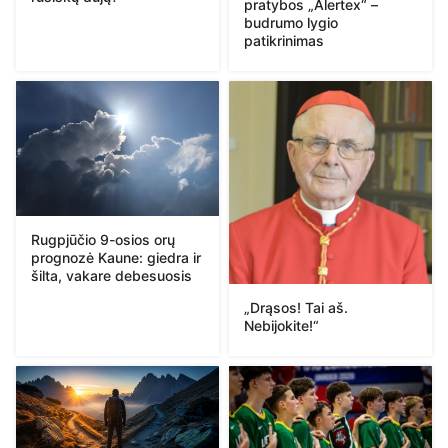
pratybos „Alertex“ –
budrumo lygio
patikrinimas
Rugpjūčio 9-osios orų
prognozė Kaune: giedra ir
šilta, vakare debesuosis
„Drąsos! Tai aš.
Nebijokite!“