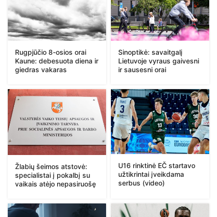
Rugpjūčio 8-osios orai
Sinoptikė: savaitgalį
Kaune: debesuota diena ir
Lietuvoje vyraus gaivesni
giedras vakaras
ir sausesni orai
U16 rinktinė EČ startavo
Žlabių šeimos atstovė:
užtikrintai įveikdama
specialistai į pokalbį su
serbus (video)
vaikais atėjo nepasiruošę