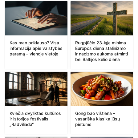
Kas man priklauso? Visa
Rugpjūčio 23-iąją minima
informacija apie valstybės
Europos diena stalinizmo
paramą – vienoje vietoje
ir nacizmo aukoms atminti
bei Baltijos kelio diena
Kviečia dvyliktas kultūros
Gong bao vištiena –
ir istorijos festivalis
vasariška klasika jūsų
„Radviliada“
pietums