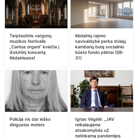
Tarptautinis vargonų
Kėdainių rajono
muzikos festivalis
savivaldybė perka dviejų
„Cantus organi“ kviečia į
kambarių butą socialinio
išskirtinį koncertą
būsto fondo plėtrai (SB-
Kėdainiuose!
31)
Policija vis dar ieško
Ignas Vėgėlė: „JAV
dingusios moters
reikalaujama
atsakomybės už
netinkamą pandemijos