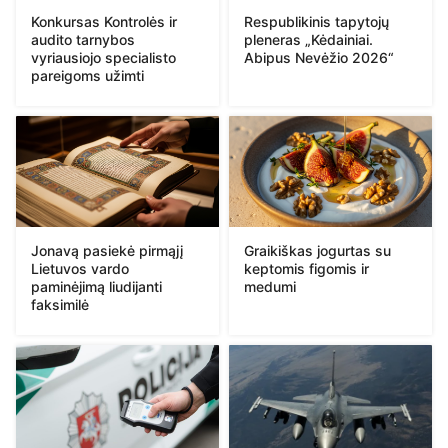
Konkursas Kontrolės ir
Respublikinis tapytojų
audito tarnybos
pleneras „Kėdainiai.
vyriausiojo specialisto
Abipus Nevėžio 2026“
pareigoms užimti
Jonavą pasiekė pirmąjį
Graikiškas jogurtas su
Lietuvos vardo
keptomis figomis ir
paminėjimą liudijanti
medumi
faksimilė