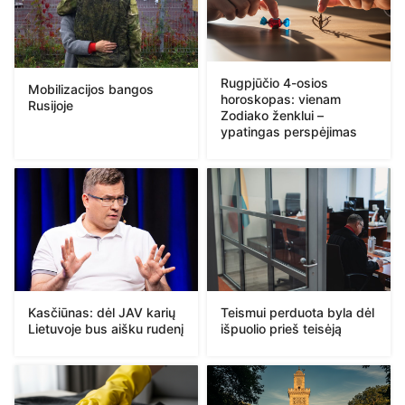
Rugpjūčio 4-osios
Mobilizacijos bangos
horoskopas: vienam
Rusijoje
Zodiako ženklui –
ypatingas perspėjimas
Kasčiūnas: dėl JAV karių
Teismui perduota byla dėl
Lietuvoje bus aišku rudenį
išpuolio prieš teisėją