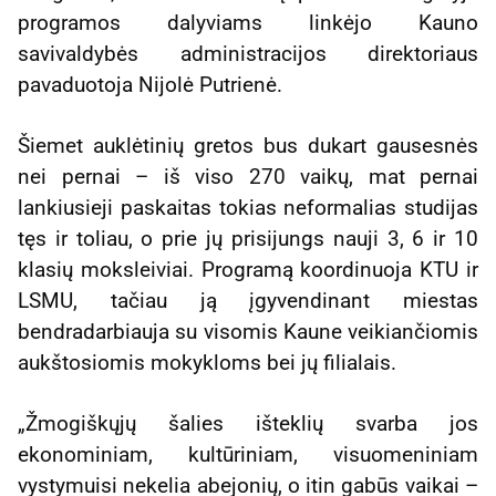
programos dalyviams linkėjo Kauno
savivaldybės administracijos direktoriaus
pavaduotoja Nijolė Putrienė.
Šiemet auklėtinių gretos bus dukart gausesnės
nei pernai – iš viso 270 vaikų, mat pernai
lankiusieji paskaitas tokias neformalias studijas
tęs ir toliau, o prie jų prisijungs nauji 3, 6 ir 10
klasių moksleiviai. Programą koordinuoja KTU ir
LSMU, tačiau ją įgyvendinant miestas
bendradarbiauja su visomis Kaune veikiančiomis
aukštosiomis mokykloms bei jų filialais.
„Žmogiškųjų šalies išteklių svarba jos
ekonominiam, kultūriniam, visuomeniniam
vystymuisi nekelia abejonių, o itin gabūs vaikai –