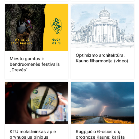
Optimizmo architektūra.
Miesto gamtos ir
Kauno filharmonija (video)
bendruomenės festivalis
„Drevės“
KTU mokslininkas apie
Rugpjūčio 6-osios orų
grynuosius pinigus
prognozė Kaune: karšta