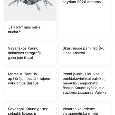
skyrimo 2026 metams
„TikTok“ mus seka
nuolat?
Vasariškos Kauno
Skaruliuose paminėti Šv.
akimirkos fotografijų
Onos atlaidai
galerijoje (foto)
Meras V. Tamulis
Penki jaunieji Lietuvos
apžiūrėjo mieste ir rajone
penkiakovininkai pateko į
vykdomus darbus
pasaulio čempionato
finalus Kaune: ryškiausiai
sužibėjo Liutauras Valeika
Savaitgalį Kaune galime
Vasaros vakarienė:
sulaukti lietaus ir
vietnamietiška grilyje