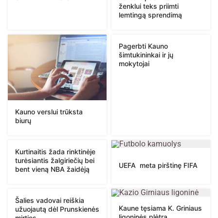
ženklui teks priimti
lemtingą sprendimą
Pagerbti Kauno
šimtukininkai ir jų
mokytojai
Kauno verslui trūksta
biurų
Kurtinaitis žada rinktinėje
turėsiantis žalgiriečių bei
UEFA meta pirštinę FIFA
bent vieną NBA žaidėją
Šalies vadovai reiškia
Kaune tęsiama K. Griniaus
užuojautą dėl Prunskienės
ligoninės plėtra
mirties