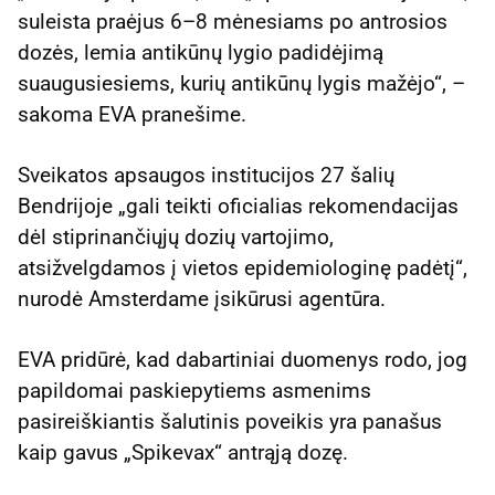
suleista praėjus 6–8 mėnesiams po antrosios
dozės, lemia antikūnų lygio padidėjimą
suaugusiesiems, kurių antikūnų lygis mažėjo“, –
sakoma EVA pranešime.
Sveikatos apsaugos institucijos 27 šalių
Bendrijoje „gali teikti oficialias rekomendacijas
dėl stiprinančiųjų dozių vartojimo,
atsižvelgdamos į vietos epidemiologinę padėtį“,
nurodė Amsterdame įsikūrusi agentūra.
EVA pridūrė, kad dabartiniai duomenys rodo, jog
papildomai paskiepytiems asmenims
pasireiškiantis šalutinis poveikis yra panašus
kaip gavus „Spikevax“ antrąją dozę.