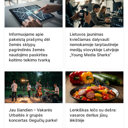
Informuojame apie
Lietuvos jaunimas
pakeistą prašymų dėl
kviečiamas dalyvauti
žemės sklypų
nemokamoje tarptautinėje
pagrindinės žemės
medijų stovykloje Latvijoje
naudojimo paskirties
„Young Media Sharks“
keitimo teikimo tvarką
Jau šiandien – Vakarės
Lenkiškas lečo su dešra:
Urbaitės ir grupės
vasaros derlius jūsų
koncertas Gegučių parke!
lėkštėje