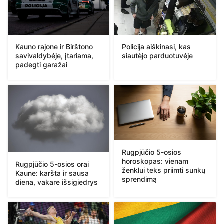
Kauno rajone ir Birštono
Policija aiškinasi, kas
savivaldybėje, įtariama,
siautėjo parduotuvėje
padegti garažai
Rugpjūčio 5-osios
horoskopas: vienam
Rugpjūčio 5-osios orai
ženklui teks priimti sunkų
Kaune: karšta ir sausa
sprendimą
diena, vakare išsigiedrys