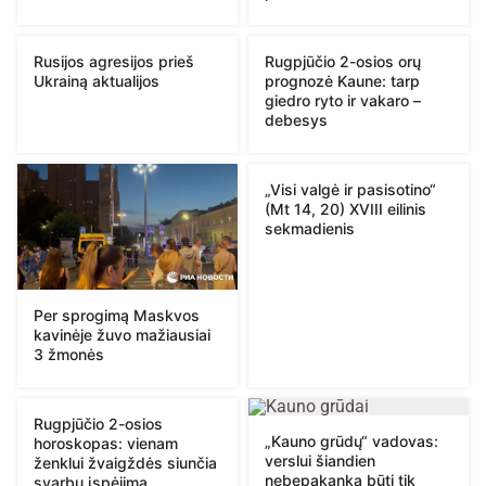
Rusijos agresijos prieš
Rugpjūčio 2-osios orų
Ukrainą aktualijos
prognozė Kaune: tarp
giedro ryto ir vakaro –
debesys
„Visi valgė ir pasisotino“
(Mt 14, 20) XVIII eilinis
sekmadienis
Per sprogimą Maskvos
kavinėje žuvo mažiausiai
3 žmonės
Rugpjūčio 2-osios
„Kauno grūdų“ vadovas:
horoskopas: vienam
verslui šiandien
ženklui žvaigždės siunčia
nebepakanka būti tik
svarbų įspėjimą