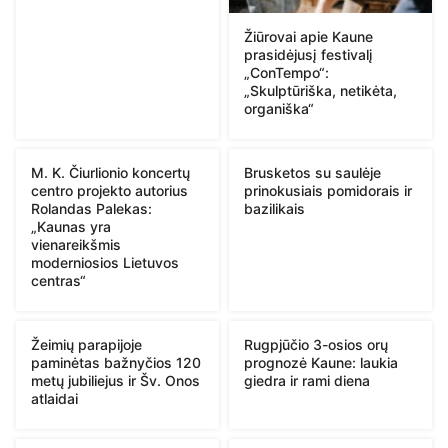
Žiūrovai apie Kaune
prasidėjusį festivalį
„ConTempo“:
„Skulptūriška, netikėta,
organiška“
M. K. Čiurlionio koncertų
Brusketos su saulėje
centro projekto autorius
prinokusiais pomidorais ir
Rolandas Palekas:
bazilikais
„Kaunas yra
vienareikšmis
moderniosios Lietuvos
centras“
Žeimių parapijoje
Rugpjūčio 3-osios orų
paminėtas bažnyčios 120
prognozė Kaune: laukia
metų jubiliejus ir Šv. Onos
giedra ir rami diena
atlaidai