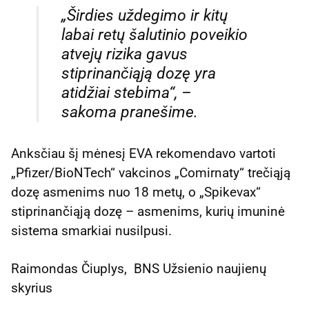
„Širdies uždegimo ir kitų
labai retų šalutinio poveikio
atvejų rizika gavus
stiprinančiąją dozę yra
atidžiai stebima“, –
sakoma pranešime.
Anksčiau šį mėnesį EVA rekomendavo vartoti
„Pfizer/BioNTech“ vakcinos „Comirnaty“ trečiąją
dozę asmenims nuo 18 metų, o „Spikevax“
stiprinančiąją dozę – asmenims, kurių imuninė
sistema smarkiai nusilpusi.
Raimondas Čiuplys, BNS Užsienio naujienų
skyrius