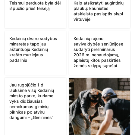
Teismui perduota byla dėl
Kaip atsikratyti augintinių
išpuolio prieš teisėją
plaukų: kaunietės
atskleista paslaptis slypi
virtuvėje
Kėdainių dvaro sodybos
Kėdainių rajono
minaretas tapo jau
savivaldybės seniūnijose
aštuntuoju Kėdainių
sudaryti preliminarūs
krašto muziejaus
2026 m. nenaudojamų,
padaliniu
apleistų kitos paskirties
žemės sklypų sąrašai
Jau rugpjūčio 1 d.
lauksime visų Kėdainių
miesto parke, kuriame
vyks didžiausias
nemokamas giminių
piknikas po atviru
dangumi – „Gimininės”