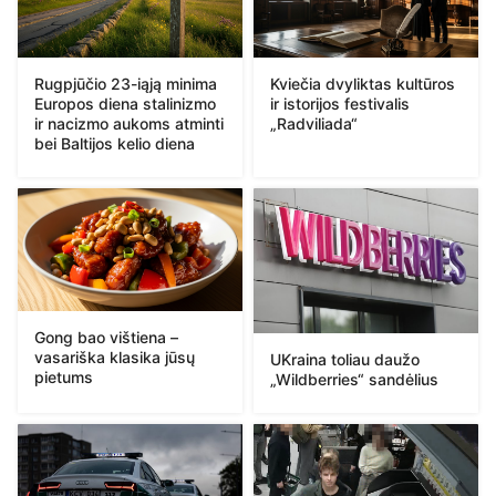
Rugpjūčio 23-iąją minima
Kviečia dvyliktas kultūros
Europos diena stalinizmo
ir istorijos festivalis
ir nacizmo aukoms atminti
„Radviliada“
bei Baltijos kelio diena
Gong bao vištiena –
vasariška klasika jūsų
UKraina toliau daužo
pietums
„Wildberries“ sandėlius