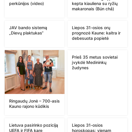
perkūnijos (video)
kepta kiauliena su ryžių
makaronais (Bún chả)
JAV bando sistemą
Liepos 31-osios orų
„Dievų plaktukas“
prognozė Kaune: kaitra ir
debesuota popietė
Prieš 35 metus sovietai
įvykdė Medininkų
žudynes
Ringaudų Jonė – 700-asis
Kauno rajono kūdikis
Lietuva pasirinko poziciją
Liepos 31-osios
UEFA ir FIFA kare
horoskopas: vienam