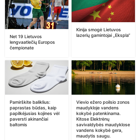
Kinija smogė Lietuvos
lazerių gamintojai „Ekspla“
Net 19 Lietuvos
lengvaatlečių Europos
čempionate
Pamirškite baliklius:
Vievio ežero poilsio zonos
paprastas būdas, kaip
maudykloje vandens
papilkėjusias kojines vėl
kokybė patenkinama.
paversti akinančiai
Kitose Elektrėnų
baltomis
savivaldybės maudyklose
vandens kokybė gera,
maudytis saugu.