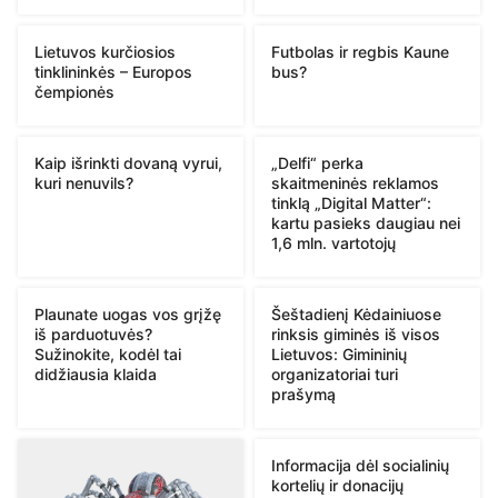
Lietuvos kurčiosios
Futbolas ir regbis Kaune
tinklininkės – Europos
bus?
čempionės
Kaip išrinkti dovaną vyrui,
„Delfi“ perka
kuri nenuvils?
skaitmeninės reklamos
tinklą „Digital Matter“:
kartu pasieks daugiau nei
1,6 mln. vartotojų
Plaunate uogas vos grįžę
Šeštadienį Kėdainiuose
iš parduotuvės?
rinksis giminės iš visos
Sužinokite, kodėl tai
Lietuvos: Gimininių
didžiausia klaida
organizatoriai turi
prašymą
Informacija dėl socialinių
kortelių ir donacijų