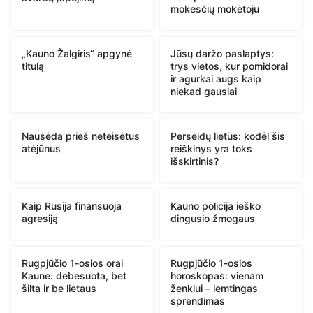
mokesčių mokėtoju
„Kauno Žalgiris“ apgynė
Jūsų daržo paslaptys:
titulą
trys vietos, kur pomidorai
ir agurkai augs kaip
niekad gausiai
Nausėda prieš neteisėtus
Perseidų lietūs: kodėl šis
atėjūnus
reiškinys yra toks
išskirtinis?
Kaip Rusija finansuoja
Kauno policija ieško
agresiją
dingusio žmogaus
Rugpjūčio 1-osios orai
Rugpjūčio 1-osios
Kaune: debesuota, bet
horoskopas: vienam
šilta ir be lietaus
ženklui – lemtingas
sprendimas