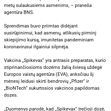
metų sulaukusiems asmenims, – praneša
agentūra BNS.
Sprendimas buvo priimtas didėjant
susirūpinimui, kad asmenų, atlikusių pirminį
skiepijimo kursą, imunitetas pandeminiam
koronavirusui ilgainiui silpnėja.
Vakcina „Spikevax“ yra antrasis preparatas, kurio
stiprinančiosioms dozėms žalią šviesą uždegė
Europos vaistų agentūra (EVA), anksčiau šį
mėnesį leidusi skirti bendrovių „Pfizer“ ir
„BioNTech“ sukurtosios vakcinos papildomas
dozes.
„Duomenys parodė, kad „Spikevax“ trečioji dozė,