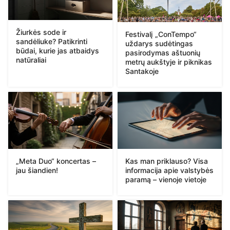
Žiurkės sode ir
Festivalį „ConTempo“
sandėliuke? Patikrinti
uždarys sudėtingas
būdai, kurie jas atbaidys
pasirodymas aštuonių
natūraliai
metrų aukštyje ir piknikas
Santakoje
„Meta Duo“ koncertas –
Kas man priklauso? Visa
jau šiandien!
informacija apie valstybės
paramą – vienoje vietoje