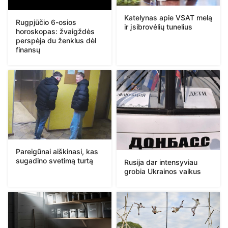
Katelynas apie VSAT melą
Rugpjūčio 6-osios
ir įsibrovėlių tunelius
horoskopas: žvaigždės
perspėja du ženklus dėl
finansų
Pareigūnai aiškinasi, kas
sugadino svetimą turtą
Rusija dar intensyviau
grobia Ukrainos vaikus