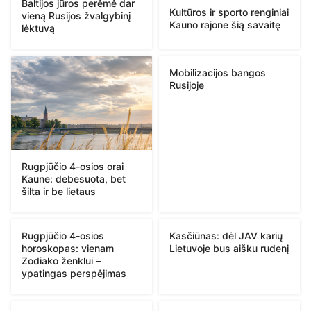
Baltijos jūros perėmė dar
Kultūros ir sporto renginiai
vieną Rusijos žvalgybinį
Kauno rajone šią savaitę
lėktuvą
Mobilizacijos bangos
Rusijoje
Rugpjūčio 4-osios orai
Kaune: debesuota, bet
šilta ir be lietaus
Rugpjūčio 4-osios
Kasčiūnas: dėl JAV karių
horoskopas: vienam
Lietuvoje bus aišku rudenį
Zodiako ženklui –
ypatingas perspėjimas