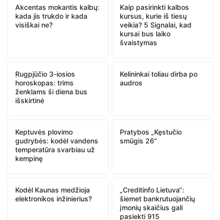
Akcentas mokantis kalbų:
Kaip pasirinkti kalbos
kada jis trukdo ir kada
kursus, kurie iš tiesų
visiškai ne?
veikia? 5 Signalai, kad
kursai bus laiko
švaistymas
Rugpjūčio 3-iosios
Kelininkai toliau dirba po
horoskopas: trims
audros
ženklams ši diena bus
išskirtinė
Keptuvės plovimo
Pratybos „Kęstučio
gudrybės: kodėl vandens
smūgis 26“
temperatūra svarbiau už
kempinę
Kodėl Kaunas medžioja
„Creditinfo Lietuva“:
elektronikos inžinierius?
šiemet bankrutuojančių
įmonių skaičius gali
pasiekti 915