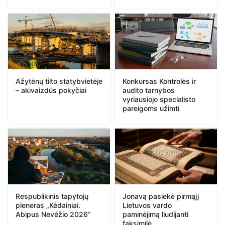
Ažytėnų tilto statybvietėje
Konkursas Kontrolės ir
– akivaizdūs pokyčiai
audito tarnybos
vyriausiojo specialisto
pareigoms užimti
Respublikinis tapytojų
Jonavą pasiekė pirmąjį
pleneras „Kėdainiai.
Lietuvos vardo
Abipus Nevėžio 2026“
paminėjimą liudijanti
faksimilė