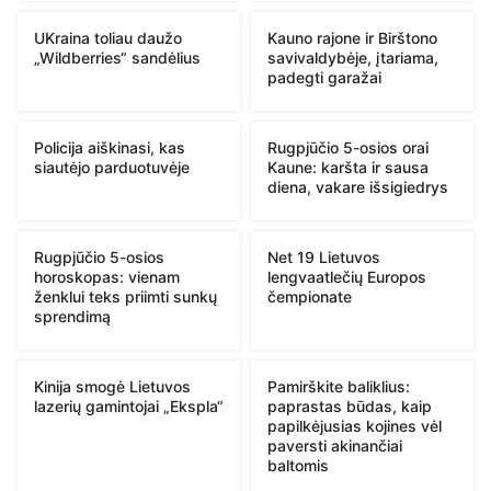
UKraina toliau daužo
Kauno rajone ir Birštono
„Wildberries“ sandėlius
savivaldybėje, įtariama,
padegti garažai
Policija aiškinasi, kas
Rugpjūčio 5-osios orai
siautėjo parduotuvėje
Kaune: karšta ir sausa
diena, vakare išsigiedrys
Rugpjūčio 5-osios
Net 19 Lietuvos
horoskopas: vienam
lengvaatlečių Europos
ženklui teks priimti sunkų
čempionate
sprendimą
Kinija smogė Lietuvos
Pamirškite baliklius:
lazerių gamintojai „Ekspla“
paprastas būdas, kaip
papilkėjusias kojines vėl
paversti akinančiai
baltomis