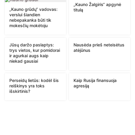
„Kauno Žalgiris“ apgynė
„Kauno grūdų“ vadovas:
titulą
verslui šiandien
nebepakanka būti tik
mokesčių mokėtoju
Jūsų daržo paslaptys:
Nausėda prieš neteisėtus
trys vietos, kur pomidorai
atėjūnus
ir agurkai augs kaip
niekad gausiai
Perseidų lietūs: kodėl šis
Kaip Rusija finansuoja
reiškinys yra toks
agresiją
išskirtinis?