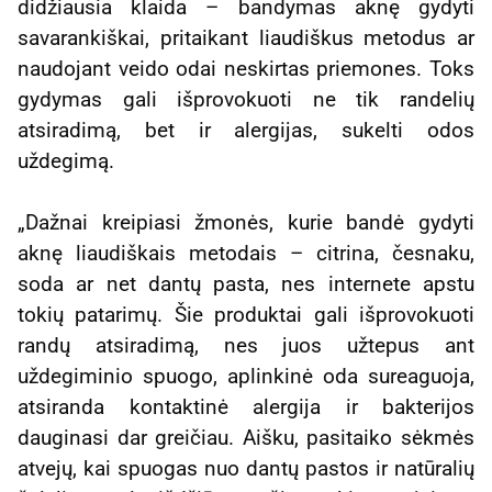
didžiausia klaida – bandymas aknę gydyti
savarankiškai, pritaikant liaudiškus metodus ar
naudojant veido odai neskirtas priemones. Toks
gydymas gali išprovokuoti ne tik randelių
atsiradimą, bet ir alergijas, sukelti odos
uždegimą.
„Dažnai kreipiasi žmonės, kurie bandė gydyti
aknę liaudiškais metodais – citrina, česnaku,
soda ar net dantų pasta, nes internete apstu
tokių patarimų. Šie produktai gali išprovokuoti
randų atsiradimą, nes juos užtepus ant
uždegiminio spuogo, aplinkinė oda sureaguoja,
atsiranda kontaktinė alergija ir bakterijos
dauginasi dar greičiau. Aišku, pasitaiko sėkmės
atvejų, kai spuogas nuo dantų pastos ir natūralių