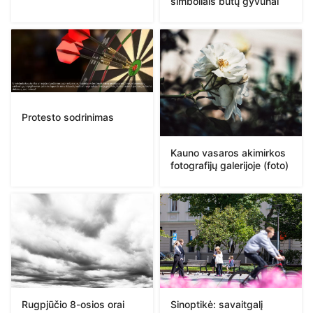
simboliais būtų gyvūnai
Protesto sodrinimas
Kauno vasaros akimirkos
fotografijų galerijoje (foto)
Rugpjūčio 8-osios orai
Sinoptikė: savaitgalį