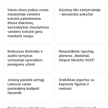
Vievio ežero poilsio zonos
Ažytėnų tilto statybvietėje
maudykloje vandens
– akivaizdūs pokyčiai
kokybė patenkinama.
Kitose Elektrėnų
savivaldybės maudyklose
vandens kokybė gera,
maudytis saugu.
Konkursas Kontrolės ir
Respublikinis tapytojų
audito tarnybos
pleneras „Kėdainiai.
vyriausiojo specialisto
Abipus Nevėžio 2026“
pareigoms užimti
Jonavą pasiekė pirmąjį
Graikiškas jogurtas su
Lietuvos vardo
keptomis figomis ir
paminėjimą liudijanti
medumi
faksimilė