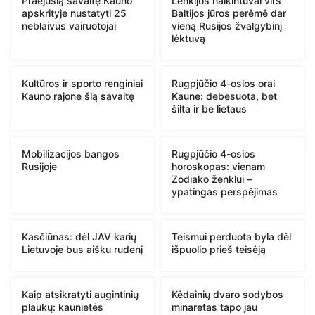
Praėjusią savaitę Kauno
Lenkijos naikintuvai virš
apskrityje nustatyti 25
Baltijos jūros perėmė dar
neblaivūs vairuotojai
vieną Rusijos žvalgybinį
lėktuvą
Kultūros ir sporto renginiai
Rugpjūčio 4-osios orai
Kauno rajone šią savaitę
Kaune: debesuota, bet
šilta ir be lietaus
Mobilizacijos bangos
Rugpjūčio 4-osios
Rusijoje
horoskopas: vienam
Zodiako ženklui –
ypatingas perspėjimas
Kasčiūnas: dėl JAV karių
Teismui perduota byla dėl
Lietuvoje bus aišku rudenį
išpuolio prieš teisėją
Kaip atsikratyti augintinių
Kėdainių dvaro sodybos
plaukų: kaunietės
minaretas tapo jau