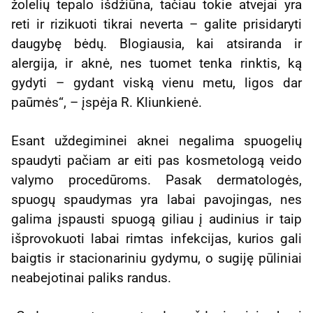
žolelių tepalo išdžiūna, tačiau tokie atvejai yra
reti ir rizikuoti tikrai neverta – galite prisidaryti
daugybę bėdų. Blogiausia, kai atsiranda ir
alergija, ir aknė, nes tuomet tenka rinktis, ką
gydyti – gydant viską vienu metu, ligos dar
paūmės“, – įspėja R. Kliunkienė.
Esant uždegiminei aknei negalima spuogelių
spaudyti pačiam ar eiti pas kosmetologą veido
valymo procedūroms. Pasak dermatologės,
spuogų spaudymas yra labai pavojingas, nes
galima įspausti spuogą giliau į audinius ir taip
išprovokuoti labai rimtas infekcijas, kurios gali
baigtis ir stacionariniu gydymu, o sugiję pūliniai
neabejotinai paliks randus.