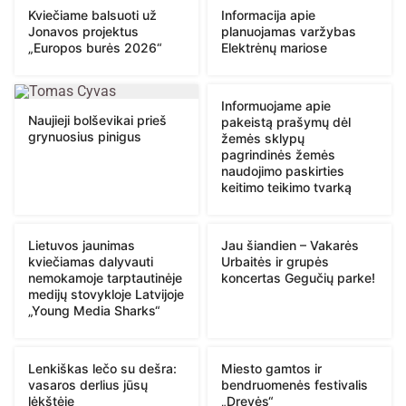
Kviečiame balsuoti už
Informacija apie
Jonavos projektus
planuojamas varžybas
„Europos burės 2026“
Elektrėnų mariose
Informuojame apie
Naujieji bolševikai prieš
pakeistą prašymų dėl
grynuosius pinigus
žemės sklypų
pagrindinės žemės
naudojimo paskirties
keitimo teikimo tvarką
Lietuvos jaunimas
Jau šiandien – Vakarės
kviečiamas dalyvauti
Urbaitės ir grupės
nemokamoje tarptautinėje
koncertas Gegučių parke!
medijų stovykloje Latvijoje
„Young Media Sharks“
Lenkiškas lečo su dešra:
Miesto gamtos ir
vasaros derlius jūsų
bendruomenės festivalis
lėkštėje
„Drevės“