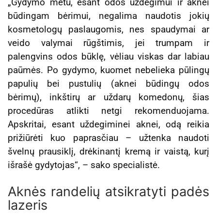
„Gydymo metu, esant odos uždegimui ir aknei
būdingam bėrimui, negalima naudotis jokių
kosmetologų paslaugomis, nes spaudymai ar
veido valymai rūgštimis, jei trumpam ir
palengvins odos būklę, vėliau viskas dar labiau
paūmės. Po gydymo, kuomet nebelieka pūlingų
papulių bei pustulių (aknei būdingų odos
bėrimų), inkštirų ar uždarų komedonų, šias
procedūras atlikti netgi rekomenduojama.
Apskritai, esant uždegiminei aknei, odą reikia
prižiūrėti kuo paprasčiau – užtenka naudoti
švelnų prausiklį, drėkinantį kremą ir vaistą, kurį
išrašė gydytojas“, – sako specialistė.
Aknės randelių atsikratyti padės
lazeris