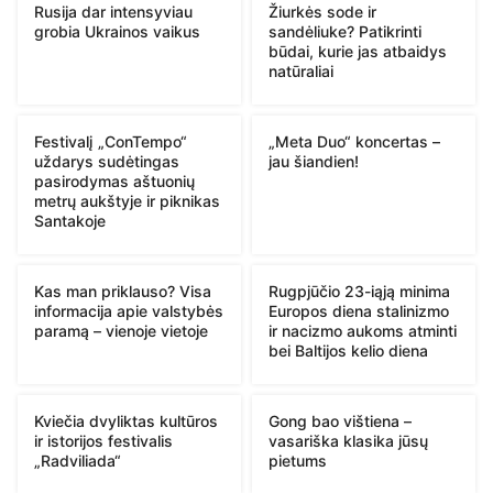
Rusija dar intensyviau
Žiurkės sode ir
grobia Ukrainos vaikus
sandėliuke? Patikrinti
būdai, kurie jas atbaidys
natūraliai
Festivalį „ConTempo“
„Meta Duo“ koncertas –
uždarys sudėtingas
jau šiandien!
pasirodymas aštuonių
metrų aukštyje ir piknikas
Santakoje
Kas man priklauso? Visa
Rugpjūčio 23-iąją minima
informacija apie valstybės
Europos diena stalinizmo
paramą – vienoje vietoje
ir nacizmo aukoms atminti
bei Baltijos kelio diena
Kviečia dvyliktas kultūros
Gong bao vištiena –
ir istorijos festivalis
vasariška klasika jūsų
„Radviliada“
pietums