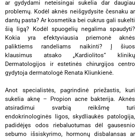
ar gydydami neteisingai sukelia dar daugiau
problemų. Kodėl aknės neišgydysite česnaku ar
dantų pasta? Ar kosmetika bei cukrus gali sukelti
šią ligą? Kodėl spuogelių negalima spaudyti?
Kokia yra efektyviausia priemonė aknės
paliktiems randeliams naikinti? Į šiuos
klausimus atsako „Kardiolitos“ klinikų
Dermatologijos ir estetinės chirurgijos centro
gydytoja dermatologė Renata Kliunkienė.
Anot specialistės, pagrindinė priežastis, kuri
sukelia aknę – Propion acne bakterija. Aknės
atsiradimui svarbią reikšmę turi
endokrinologinės ligos, skydliaukės patologija,
padidėjęs odos riebaluotumas dėl gausesnio
sebumo išsiskyrimo, hormonų disbalansas ar