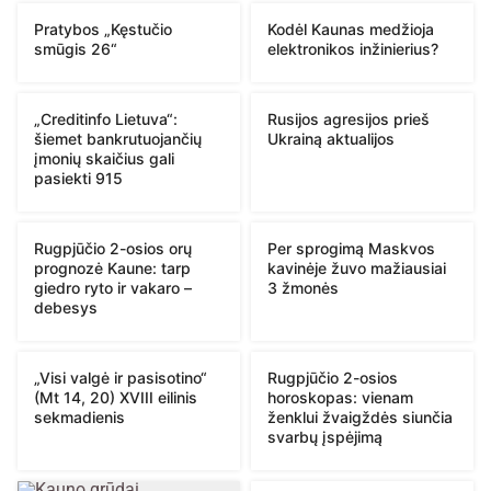
Pratybos „Kęstučio
Kodėl Kaunas medžioja
smūgis 26“
elektronikos inžinierius?
„Creditinfo Lietuva“:
Rusijos agresijos prieš
šiemet bankrutuojančių
Ukrainą aktualijos
įmonių skaičius gali
pasiekti 915
Rugpjūčio 2-osios orų
Per sprogimą Maskvos
prognozė Kaune: tarp
kavinėje žuvo mažiausiai
giedro ryto ir vakaro –
3 žmonės
debesys
„Visi valgė ir pasisotino“
Rugpjūčio 2-osios
(Mt 14, 20) XVIII eilinis
horoskopas: vienam
sekmadienis
ženklui žvaigždės siunčia
svarbų įspėjimą