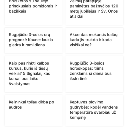
Brusketos su saulėje
Žeimių parapijoje
prinokusiais pomidorais ir
paminėtas bažnyčios 120
bazilikais
metų jubiliejus ir Šv. Onos
atlaidai
Rugpjūčio 3-osios orų
Akcentas mokantis kalbų:
prognozė Kaune: laukia
kada jis trukdo ir kada
giedra ir rami diena
visiškai ne?
Kaip pasirinkti kalbos
Rugpjūčio 3-iosios
kursus, kurie iš tiesų
horoskopas: trims
veikia? 5 Signalai, kad
ženklams ši diena bus
kursai bus laiko
išskirtinė
švaistymas
Kelininkai toliau dirba po
Keptuvės plovimo
audros
gudrybės: kodėl vandens
temperatūra svarbiau už
kempinę