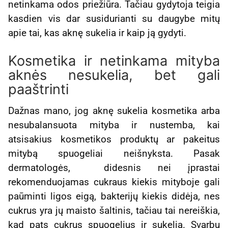
netinkama odos priežiūra. Tačiau gydytoja teigia
kasdien vis dar susidurianti su daugybe mitų
apie tai, kas aknę sukelia ir kaip ją gydyti.
Kosmetika ir netinkama mityba
aknės nesukelia, bet gali
paaštrinti
Dažnas mano, jog aknę sukelia kosmetika arba
nesubalansuota mityba ir nustemba, kai
atsisakius kosmetikos produktų ar pakeitus
mitybą spuogeliai neišnyksta. Pasak
dermatologės, didesnis nei įprastai
rekomenduojamas cukraus kiekis mityboje gali
paūminti ligos eigą, bakterijų kiekis didėja, nes
cukrus yra jų maisto šaltinis, tačiau tai nereiškia,
kad pats cukrus spuogelius ir sukelia. Svarbu