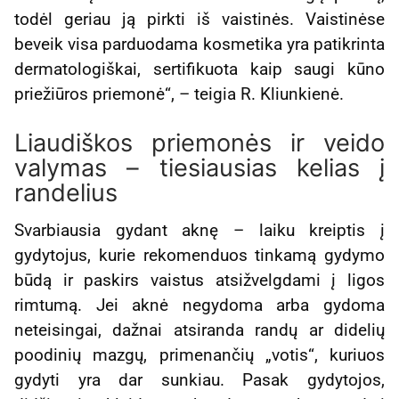
todėl geriau ją pirkti iš vaistinės. Vaistinėse
beveik visa parduodama kosmetika yra patikrinta
dermatologiškai, sertifikuota kaip saugi kūno
priežiūros priemonė“, – teigia R. Kliunkienė.
Liaudiškos priemonės ir veido
valymas – tiesiausias kelias į
randelius
Svarbiausia gydant aknę – laiku kreiptis į
gydytojus, kurie rekomenduos tinkamą gydymo
būdą ir paskirs vaistus atsižvelgdami į ligos
rimtumą. Jei aknė negydoma arba gydoma
neteisingai, dažnai atsiranda randų ar didelių
poodinių mazgų, primenančių „votis“, kuriuos
gydyti yra dar sunkiau. Pasak gydytojos,