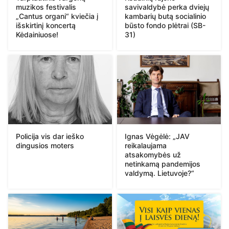
muzikos festivalis
savivaldybė perka dviejų
„Cantus organi“ kviečia į
kambarių butą socialinio
išskirtinį koncertą
būsto fondo plėtrai (SB-
Kėdainiuose!
31)
Policija vis dar ieško
Ignas Vėgėlė: „JAV
dingusios moters
reikalaujama
atsakomybės už
netinkamą pandemijos
valdymą. Lietuvoje?“