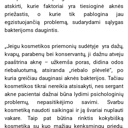
atskirti, kurie faktoriai yra tiesioginė aknės
priežastis, o kurie tik pablogina jau
egzistuojančią problemą, sudarydami sąlygas
bakterijoms daugintis.
„Jeigu kosmetikos priemonių sudėtyje yra dažų,
kvapų, parabenų bei konservantų, ji dažnu atveju
paaštrina aknę – užkemša poras, didina odos
riebaluotumą, atsiranda „riebalo plėvelė“, po
kuria greičiau dauginasi aknės bakterijos. Tačiau
kosmetikos tikrai nereikia atsisakyti, nes sergant
akne pacientai dažnai būna lydimi psichologinių
problemų, nepasitikėjimo savimi. Svarbu
kosmetiką naudoti saikingai ir ją švariai nuplauti
vakare. Taip pat būtina rinktis kokybišką
kosmetiką su kuo mažiau kenksmingų priedų,