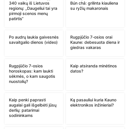
340 vaikų iš Lietuvos
Bún chả: grilinta kiauliena
regionų: „Daugeliui tai yra
su ryžių makaronais
pirmoji scenos menų
patirtis“
Po audrų laukia gaivesnės
Rugpjūčio 7-osios orai
savaitgalio dienos (video)
Kaune: debesuota diena ir
giedras vakaras
Rugpjūčio 7-osios
Kaip atsiranda minėtinos
horoskopas: kam laukti
datos?
sėkmės, o kam saugotis
nuostolių?
Kaip penki paprasti
Ką pasauliui kuria Kauno
augalai gali išgelbėti jūsų
elektronikos inžinieriai?
derlių: patarimai
sodininkams