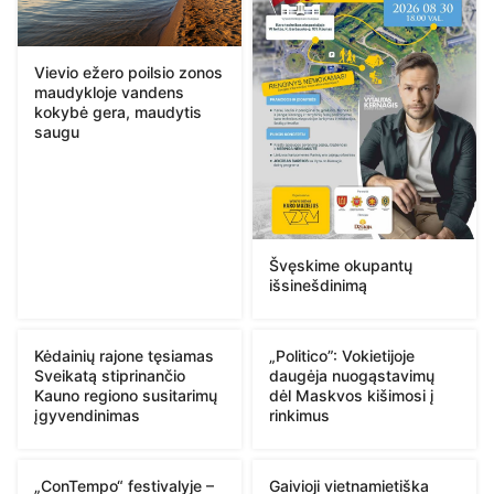
Vievio ežero poilsio zonos
maudykloje vandens
kokybė gera, maudytis
saugu
Švęskime okupantų
išsinešdinimą
Kėdainių rajone tęsiamas
„Politico”: Vokietijoje
Sveikatą stiprinančio
daugėja nuogąstavimų
Kauno regiono susitarimų
dėl Maskvos kišimosi į
įgyvendinimas
rinkimus
„ConTempo“ festivalyje –
Gaivioji vietnamietiška