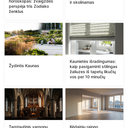
horoskopas: žvaigždės
ir skolinamas
perspėja tris Zodiako
ženklus
Kaunietės išradingumas:
Žydintis Kaunas
kaip pasigaminti stilingas
žaliuzes iš tapetų likučių
vos per 10 minučių
Tarptautinis vargonų
Kėdainių rajono