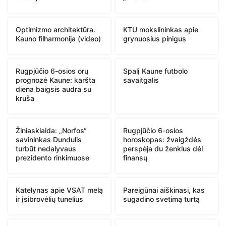
Optimizmo architektūra.
KTU mokslininkas apie
Kauno filharmonija (video)
grynuosius pinigus
Rugpjūčio 6-osios orų
Spalį Kaune futbolo
prognozė Kaune: karšta
savaitgalis
diena baigsis audra su
kruša
Žiniasklaida: „Norfos“
Rugpjūčio 6-osios
savininkas Dundulis
horoskopas: žvaigždės
turbūt nedalyvaus
perspėja du ženklus dėl
prezidento rinkimuose
finansų
Katelynas apie VSAT melą
Pareigūnai aiškinasi, kas
ir įsibrovėlių tunelius
sugadino svetimą turtą