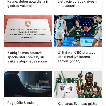
Kaune: debesuota diena ir
Lietuvoje vyraus gaivesni
giedras vakaras
ir sausesni orai
U16 rinktinė EČ startavo
Žlabių šeimos atstovė:
užtikrintai įveikdama
specialistai į pokalbį su
serbus (video)
vaikais atėjo nepasiruošę
Rugpjūčio 8-osios
Keenanas Evansas grįžta