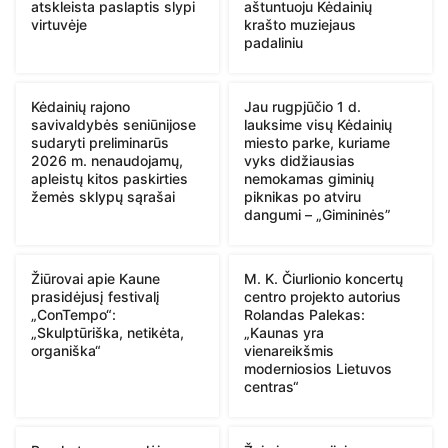
atskleista paslaptis slypi
aštuntuoju Kėdainių
virtuvėje
krašto muziejaus
padaliniu
Kėdainių rajono
Jau rugpjūčio 1 d.
savivaldybės seniūnijose
lauksime visų Kėdainių
sudaryti preliminarūs
miesto parke, kuriame
2026 m. nenaudojamų,
vyks didžiausias
apleistų kitos paskirties
nemokamas giminių
žemės sklypų sąrašai
piknikas po atviru
dangumi – „Gimininės”
Žiūrovai apie Kaune
M. K. Čiurlionio koncertų
prasidėjusį festivalį
centro projekto autorius
„ConTempo“:
Rolandas Palekas:
„Skulptūriška, netikėta,
„Kaunas yra
organiška“
vienareikšmis
moderniosios Lietuvos
centras“