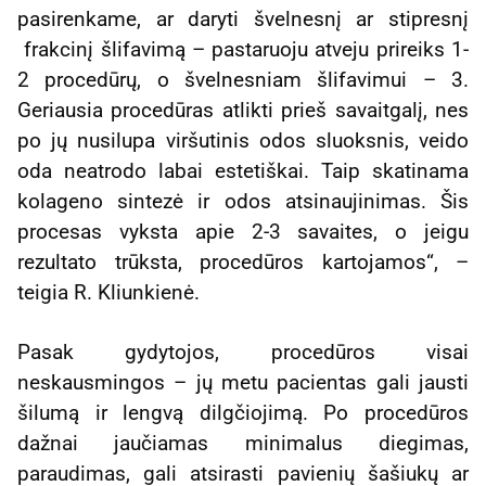
pasirenkame, ar daryti švelnesnį ar stipresnį
frakcinį šlifavimą – pastaruoju atveju prireiks 1-
2 procedūrų, o švelnesniam šlifavimui – 3.
Geriausia procedūras atlikti prieš savaitgalį, nes
po jų nusilupa viršutinis odos sluoksnis, veido
oda neatrodo labai estetiškai. Taip skatinama
kolageno sintezė ir odos atsinaujinimas. Šis
procesas vyksta apie 2-3 savaites, o jeigu
rezultato trūksta, procedūros kartojamos“, –
teigia R. Kliunkienė.
Pasak gydytojos, procedūros visai
neskausmingos – jų metu pacientas gali jausti
šilumą ir lengvą dilgčiojimą. Po procedūros
dažnai jaučiamas minimalus diegimas,
paraudimas, gali atsirasti pavienių šašiukų ar