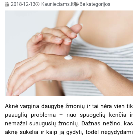
2018-12-13
Kaunieciams.lt
Be kategorijos
Aknė vargina daugybę žmonių ir tai nėra vien tik
paauglių problema – nuo spuogelių kenčia ir
nemažai suaugusių žmonių. Dažnas nežino, kas
aknę sukelia ir kaip ją gydyti, todėl negydydami