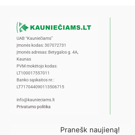
UAB “Kauniečiams”
Įmonės kodas: 307072731
Įmonės adresas: Betygalos g. 4A,
Kaunas
PVM mokėtojo kodas:
LT100017557011
Banko sąskaitos nr.:
LT717044090113506715
info@kaunieciams.lt
Privatumo politika
Pranešk naujieną!