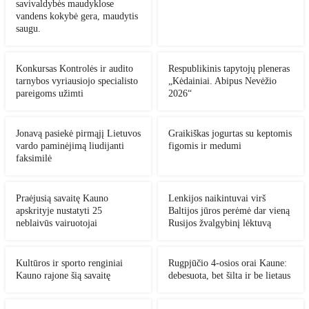
savivaldybės maudyklose
vandens kokybė gera, maudytis
saugu.
Konkursas Kontrolės ir audito
Respublikinis tapytojų pleneras
tarnybos vyriausiojo specialisto
„Kėdainiai. Abipus Nevėžio
pareigoms užimti
2026“
Jonavą pasiekė pirmąjį Lietuvos
Graikiškas jogurtas su keptomis
vardo paminėjimą liudijanti
figomis ir medumi
faksimilė
Praėjusią savaitę Kauno
Lenkijos naikintuvai virš
apskrityje nustatyti 25
Baltijos jūros perėmė dar vieną
neblaivūs vairuotojai
Rusijos žvalgybinį lėktuvą
Kultūros ir sporto renginiai
Rugpjūčio 4-osios orai Kaune:
Kauno rajone šią savaitę
debesuota, bet šilta ir be lietaus