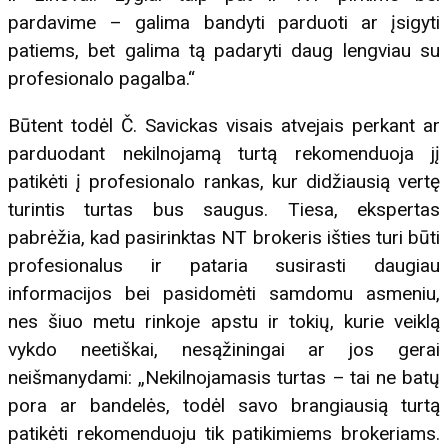
pardavime – galima bandyti parduoti ar įsigyti
patiems, bet galima tą padaryti daug lengviau su
profesionalo pagalba.“
Būtent todėl Č. Savickas visais atvejais perkant ar
parduodant nekilnojamą turtą rekomenduoja jį
patikėti į profesionalo rankas, kur didžiausią vertę
turintis turtas bus saugus. Tiesa, ekspertas
pabrėžia, kad pasirinktas NT brokeris išties turi būti
profesionalus ir pataria susirasti daugiau
informacijos bei pasidomėti samdomu asmeniu,
nes šiuo metu rinkoje apstu ir tokių, kurie veiklą
vykdo neetiškai, nesąžiningai ar jos gerai
neišmanydami: „Nekilnojamasis turtas – tai ne batų
pora ar bandelės, todėl savo brangiausią turtą
patikėti rekomenduoju tik patikimiems brokeriams.