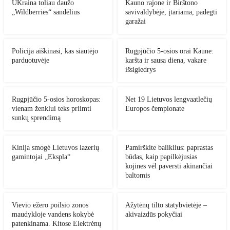
UKraina toliau daužo
Kauno rajone ir Birštono
„Wildberries“ sandėlius
savivaldybėje, įtariama, padegti
garažai
Policija aiškinasi, kas siautėjo
Rugpjūčio 5-osios orai Kaune:
parduotuvėje
karšta ir sausa diena, vakare
išsigiedrys
Rugpjūčio 5-osios horoskopas:
Net 19 Lietuvos lengvaatlečių
vienam ženklui teks priimti
Europos čempionate
sunkų sprendimą
Kinija smogė Lietuvos lazerių
Pamirškite baliklius: paprastas
gamintojai „Ekspla“
būdas, kaip papilkėjusias
kojines vėl paversti akinančiai
baltomis
Vievio ežero poilsio zonos
Ažytėnų tilto statybvietėje –
maudykloje vandens kokybė
akivaizdūs pokyčiai
patenkinama. Kitose Elektrėnų