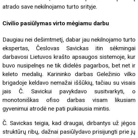
atrado save nekilnojamo turto srityje.
Civilio pasiūlymas virto mėgiamu darbu
Daugiau nei dešimtmetį, dabar jau nekilnojamo turto
ekspertas, Česlovas Savickas itin sėkmingai
darbavosi Lietuvos krašto apsaugos sistemoje, kur
buvo nusipelnęs ne tik didelės pagarbos, bet net ir
keleto medalių. Karininko darbas Geležinio vilko
brigadoje keldavo nemažai iššūkių, tačiau su visais
jais Č. Savickui pavykdavo susitvarkyti, o
monotoniškas ofiso darbas visam likusiam
gyvenimui atrodė ne pati puikiausia mintis.
Č. Savickas teigia, kad draugai, dirbantys už jėgos
struktūrų ribų, dažnai pasiūlydavo prisijungti prie jų