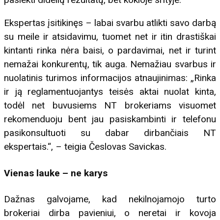
Ekspertas įsitikinęs – labai svarbu atlikti savo darbą
su meile ir atsidavimu, tuomet net ir itin drastiškai
kintanti rinka nėra baisi, o pardavimai, net ir turint
nemažai konkurentų, tik auga. Nemažiau svarbus ir
nuolatinis turimos informacijos atnaujinimas: „Rinka
ir ją reglamentuojantys teisės aktai nuolat kinta,
todėl net buvusiems NT brokeriams visuomet
rekomenduoju bent jau pasiskambinti ir telefonu
pasikonsultuoti su dabar dirbančiais NT
ekspertais.“, – teigia Česlovas Savickas.
Vienas lauke – ne karys
Dažnas galvojame, kad nekilnojamojo turto
brokeriai dirba pavieniui, o neretai ir kovoja