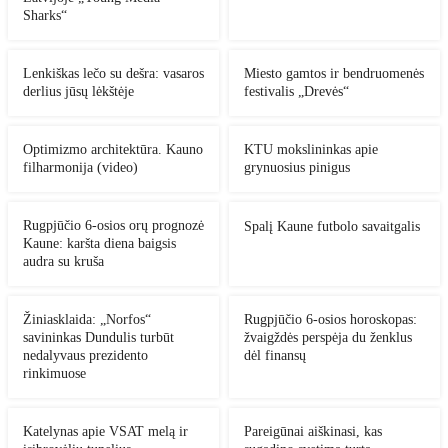
Sharks“
Lenkiškas lečo su dešra: vasaros
Miesto gamtos ir bendruomenės
derlius jūsų lėkštėje
festivalis „Drevės“
Optimizmo architektūra. Kauno
KTU mokslininkas apie
filharmonija (video)
grynuosius pinigus
Rugpjūčio 6-osios orų prognozė
Spalį Kaune futbolo savaitgalis
Kaune: karšta diena baigsis
audra su kruša
Žiniasklaida: „Norfos“
Rugpjūčio 6-osios horoskopas:
savininkas Dundulis turbūt
žvaigždės perspėja du ženklus
nedalyvaus prezidento
dėl finansų
rinkimuose
Katelynas apie VSAT melą ir
Pareigūnai aiškinasi, kas