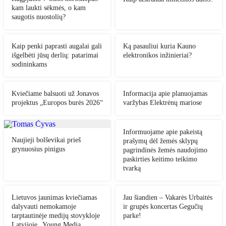
kam laukti sėkmės, o kam
saugotis nuostolių?
Kaip penki paprasti augalai gali
Ką pasauliui kuria Kauno
išgelbėti jūsų derlių: patarimai
elektronikos inžinieriai?
sodininkams
Kviečiame balsuoti už Jonavos
Informacija apie planuojamas
projektus „Europos burės 2026“
varžybas Elektrėnų mariose
Informuojame apie pakeistą
Naujieji bolševikai prieš
prašymų dėl žemės sklypų
grynuosius pinigus
pagrindinės žemės naudojimo
paskirties keitimo teikimo
tvarką
Lietuvos jaunimas kviečiamas
Jau šiandien – Vakarės Urbaitės
dalyvauti nemokamoje
ir grupės koncertas Gegučių
tarptautinėje medijų stovykloje
parke!
Latvijoje „Young Media