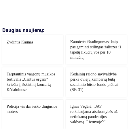
Daugiau naujienų:
Kaunietės išradingumas: kaip
Žydintis Kaunas
pasigaminti stilingas žaliuzes iš
tapetų likučių vos per 10
minučių
Tarptautinis vargonų muzikos
Kėdainių rajono savivaldybė
festivalis „Cantus organi“
perka dviejų kambarių butą
kviečia į išskirtinį koncertą
socialinio būsto fondo plėtrai
Kėdainiuose!
(SB-31)
Policija vis dar ieško dingusios
Ignas Vėgėlė: „JAV
moters
reikalaujama atsakomybės už
netinkamą pandemijos
valdymą. Lietuvoje?“