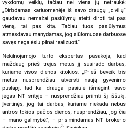
vykdomų veiklų, tačiau nei viena jų netraukė:
„Dirbdamas kariuomenėje iš savo draugų „civilių”
gaudavau nemažai pasiūlymų ateiti dirbti tai pas
vieną, tai pas kitą. Tačiau tuos pasiūlymus
atmesdavau manydamas, jog siūlomuose darbuose
savęs negalėsiu pilnai realizuoti.“
Nekilnojamojo turto ekspertas pasakoja, kad
maždaug prieš trejus metus jį susirado darbas,
kuriame visos dienos kitokios. „Prieš beveik tris
metus nusprendžiau atversti naują gyvenimo
puslapį, tad kai draugai pasiūlė išmėginti savo
jėgas NT srityje – nusprendžiau priimti šį iššūkį.
Įvertinęs, jog tai darbas, kuriame niekada nebus
antros tokios pačios dienos, nusprendžiau, jog čia
– mano galimybė.“, – prisimindamas NT brokerio
darbo pradžią pasakoja Č. Savickas.