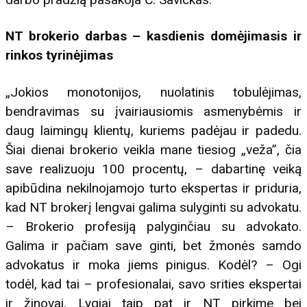
NT brokerio darbas – kasdienis domėjimasis ir
rinkos tyrinėjimas
„Jokios monotonijos, nuolatinis tobulėjimas,
bendravimas su įvairiausiomis asmenybėmis ir
daug laimingų klientų, kuriems padėjau ir padedu.
Šiai dienai brokerio veikla mane tiesiog „veža”, čia
save realizuoju 100 procentų, – dabartinę veiką
apibūdina nekilnojamojo turto ekspertas ir priduria,
kad NT brokerį lengvai galima sulyginti su advokatu.
– Brokerio profesiją palyginčiau su advokato.
Galima ir pačiam save ginti, bet žmonės samdo
advokatus ir moka jiems pinigus. Kodėl? – Ogi
todėl, kad tai – profesionalai, savo srities ekspertai
ir žinovai. Lygiai taip pat ir NT pirkime bei