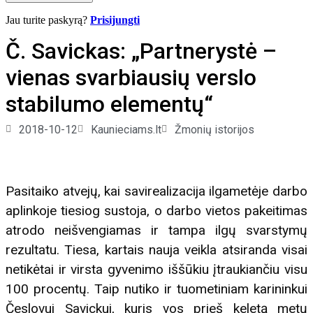
Jau turite paskyrą?
Prisijungti
Č. Savickas: „Partnerystė –
vienas svarbiausių verslo
stabilumo elementų“
2018-10-12
Kaunieciams.lt
Žmonių istorijos
Pasitaiko atvejų, kai savirealizacija ilgametėje darbo
aplinkoje tiesiog sustoja, o darbo vietos pakeitimas
atrodo neišvengiamas ir tampa ilgų svarstymų
rezultatu. Tiesa, kartais nauja veikla atsiranda visai
netikėtai ir virsta gyvenimo iššūkiu įtraukiančiu visu
100 procentų. Taip nutiko ir tuometiniam karininkui
Česlovui Savickui, kuris vos prieš keletą metų