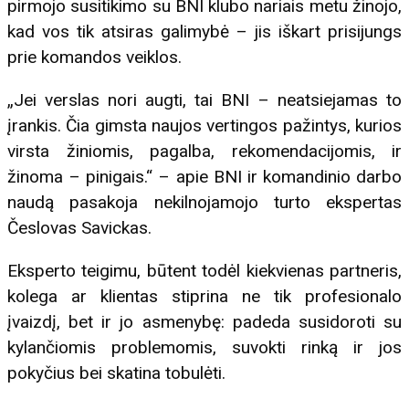
pirmojo susitikimo su BNI klubo nariais metu žinojo,
kad vos tik atsiras galimybė – jis iškart prisijungs
prie komandos veiklos.
„Jei verslas nori augti, tai BNI – neatsiejamas to
įrankis. Čia gimsta naujos vertingos pažintys, kurios
virsta žiniomis, pagalba, rekomendacijomis, ir
žinoma – pinigais.“ – apie BNI ir komandinio darbo
naudą pasakoja nekilnojamojo turto ekspertas
Česlovas Savickas.
Eksperto teigimu, būtent todėl kiekvienas partneris,
kolega ar klientas stiprina ne tik profesionalo
įvaizdį, bet ir jo asmenybę: padeda susidoroti su
kylančiomis problemomis, suvokti rinką ir jos
pokyčius bei skatina tobulėti.