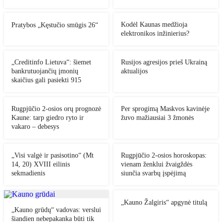
Kodėl Kaunas medžioja
Pratybos „Kęstučio smūgis 26“
elektronikos inžinierius?
„Creditinfo Lietuva“: šiemet
Rusijos agresijos prieš Ukrainą
bankrutuojančių įmonių
aktualijos
skaičius gali pasiekti 915
Rugpjūčio 2-osios orų prognozė
Per sprogimą Maskvos kavinėje
Kaune: tarp giedro ryto ir
žuvo mažiausiai 3 žmonės
vakaro – debesys
„Visi valgė ir pasisotino“ (Mt
Rugpjūčio 2-osios horoskopas:
14, 20) XVIII eilinis
vienam ženklui žvaigždės
sekmadienis
siunčia svarbų įspėjimą
„Kauno Žalgiris“ apgynė titulą
„Kauno grūdų“ vadovas: verslui
šiandien nebepakanka būti tik