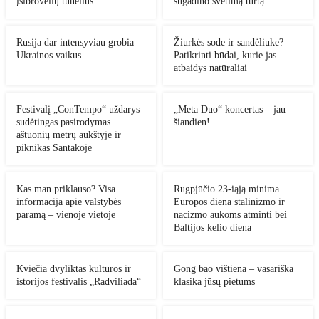
įsibrovėlių tunelius
sugadino svetimą turtą
Rusija dar intensyviau grobia
Žiurkės sode ir sandėliuke?
Ukrainos vaikus
Patikrinti būdai, kurie jas
atbaidys natūraliai
Festivalį „ConTempo“ uždarys
„Meta Duo“ koncertas – jau
sudėtingas pasirodymas
šiandien!
aštuonių metrų aukštyje ir
piknikas Santakoje
Kas man priklauso? Visa
Rugpjūčio 23-iąją minima
informacija apie valstybės
Europos diena stalinizmo ir
paramą – vienoje vietoje
nacizmo aukoms atminti bei
Baltijos kelio diena
Kviečia dvyliktas kultūros ir
Gong bao vištiena – vasariška
istorijos festivalis „Radviliada“
klasika jūsų pietums