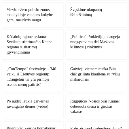
Vievio ežero poilsio zonos
Švęskime okupantų
maudykloje vandens kokybė
išsinešdinimą
gera, maudytis saugu
Kėdainių rajone tęsiamas
„Politico”: Vokietijoje daugėja
Sveikatą stiprinančio Kauno
nuogąstavimų dėl Maskvos
regiono susitarimų
kišimosi į rinkimus
įgyvendinimas
„ConTempo“ festivalyje – 340
Gaivioji vietnamietiška Bún
vaikų iš Lietuvos regionų:
chả: grilinta kiauliena su ryžių
„Daugeliui tai yra pirmoji
makaronais
scenos menų patirtis“
Po audrų laukia gaivesnės
Rugpjūčio 7-osios orai Kaune:
savaitgalio dienos (video)
debesuota diena ir giedras
vakaras
Rugpjūčio 7-osios horoskopas:
Kaip atsiranda minėtinos datos?