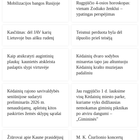
Rugpjūčio 4-osios horoskopas:
Mobilizacijos bangos Rusijoje
vienam Zodiako ženklui –
ypatingas perspėjimas
Kasčiūnas: dėl JAV karių
Teismui perduota byla dėl
Lietuvoje bus aišku rudenį
išpuolio prieš teisėją
Kaip atsikratyti augintinių
Kėdainių dvaro sodybos
plaukų: kaunietės atskleista
minaretas tapo jau aštuntuoju
paslaptis slypi virtuvėje
Kėdainių krašto muziejaus
padaliniu
Kėdainių rajono savivaldybės
Jau rugpjūčio 1 d. lauksime
seniūnijose sudaryti
visų Kėdainių miesto parke,
preliminarūs 2026 m.
kuriame vyks didžiausias
nenaudojamų, apleistų kitos
nemokamas giminių piknikas
paskirties žemės sklypų sąrašai
po atviru dangumi –
„Gimininės”
Žiūrovai apie Kaune prasidėjusį
M. K. Čiurlionio koncertų