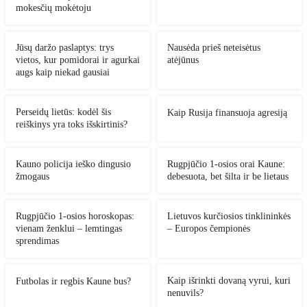
mokesčių mokėtoju
Jūsų daržo paslaptys: trys
Nausėda prieš neteisėtus
vietos, kur pomidorai ir agurkai
atėjūnus
augs kaip niekad gausiai
Perseidų lietūs: kodėl šis
Kaip Rusija finansuoja agresiją
reiškinys yra toks išskirtinis?
Kauno policija ieško dingusio
Rugpjūčio 1-osios orai Kaune:
žmogaus
debesuota, bet šilta ir be lietaus
Rugpjūčio 1-osios horoskopas:
Lietuvos kurčiosios tinklininkės
vienam ženklui – lemtingas
– Europos čempionės
sprendimas
Kaip išrinkti dovaną vyrui, kuri
Futbolas ir regbis Kaune bus?
nenuvils?