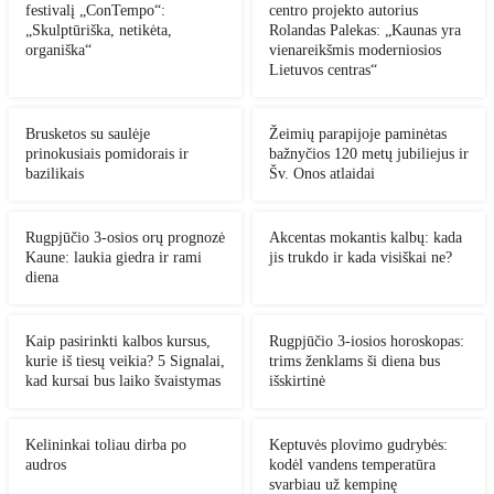
festivalį „ConTempo“:
centro projekto autorius
„Skulptūriška, netikėta,
Rolandas Palekas: „Kaunas yra
organiška“
vienareikšmis moderniosios
Lietuvos centras“
Brusketos su saulėje
Žeimių parapijoje paminėtas
prinokusiais pomidorais ir
bažnyčios 120 metų jubiliejus ir
bazilikais
Šv. Onos atlaidai
Rugpjūčio 3-osios orų prognozė
Akcentas mokantis kalbų: kada
Kaune: laukia giedra ir rami
jis trukdo ir kada visiškai ne?
diena
Kaip pasirinkti kalbos kursus,
Rugpjūčio 3-iosios horoskopas:
kurie iš tiesų veikia? 5 Signalai,
trims ženklams ši diena bus
kad kursai bus laiko švaistymas
išskirtinė
Kelininkai toliau dirba po
Keptuvės plovimo gudrybės:
audros
kodėl vandens temperatūra
svarbiau už kempinę