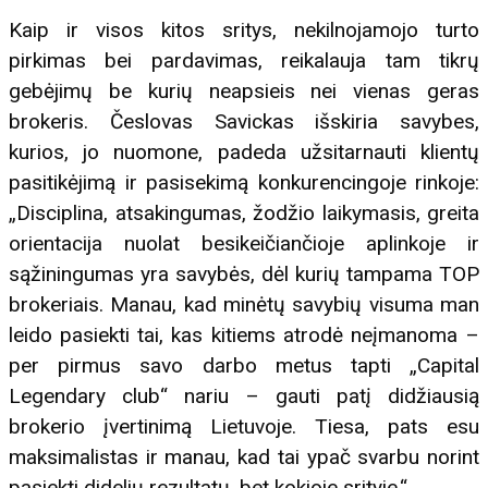
Kaip ir visos kitos sritys, nekilnojamojo turto
pirkimas bei pardavimas, reikalauja tam tikrų
gebėjimų be kurių neapsieis nei vienas geras
brokeris. Česlovas Savickas išskiria savybes,
kurios, jo nuomone, padeda užsitarnauti klientų
pasitikėjimą ir pasisekimą konkurencingoje rinkoje:
„Disciplina, atsakingumas, žodžio laikymasis, greita
orientacija nuolat besikeičiančioje aplinkoje ir
sąžiningumas yra savybės, dėl kurių tampama TOP
brokeriais. Manau, kad minėtų savybių visuma man
leido pasiekti tai, kas kitiems atrodė neįmanoma –
per pirmus savo darbo metus tapti „Capital
Legendary club“ nariu – gauti patį didžiausią
brokerio įvertinimą Lietuvoje. Tiesa, pats esu
maksimalistas ir manau, kad tai ypač svarbu norint
pasiekti didelių rezultatų, bet kokioje srityje.“