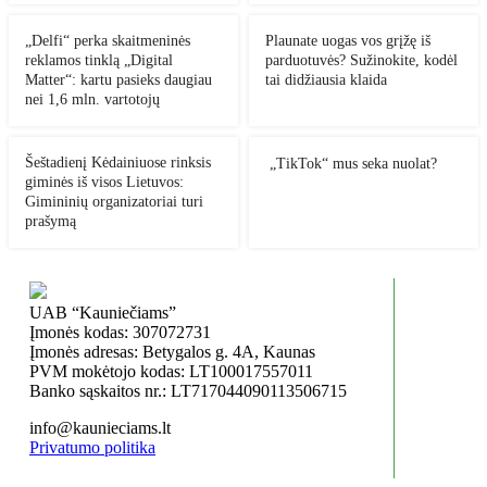
„Delfi“ perka skaitmeninės
Plaunate uogas vos grįžę iš
reklamos tinklą „Digital
parduotuvės? Sužinokite, kodėl
Matter“: kartu pasieks daugiau
tai didžiausia klaida
nei 1,6 mln. vartotojų
Šeštadienį Kėdainiuose rinksis
„TikTok“ mus seka nuolat?
giminės iš visos Lietuvos:
Gimininių organizatoriai turi
prašymą
UAB “Kauniečiams”
Įmonės kodas: 307072731
Įmonės adresas: Betygalos g. 4A, Kaunas
PVM mokėtojo kodas: LT100017557011
Banko sąskaitos nr.: LT717044090113506715
info@kaunieciams.lt
Privatumo politika