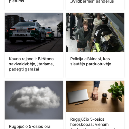
pietums
„Wildberries“ sandėlius
Kauno rajone ir Birštono
Policija aiškinasi, kas
savivaldybėje, įtariama,
siautėjo parduotuvėje
padegti garažai
Rugpjūčio 5-osios
horoskopas: vienam
Rugpjūčio 5-osios orai