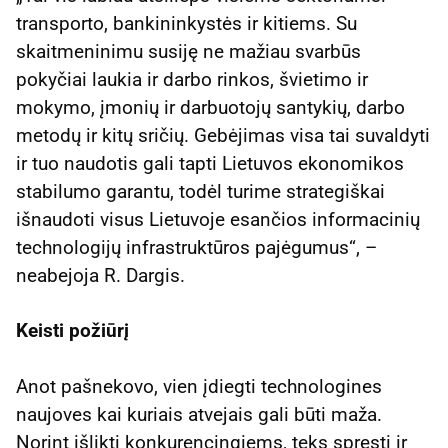
transporto, bankininkystės ir kitiems. Su
skaitmeninimu susiję ne mažiau svarbūs
pokyčiai laukia ir darbo rinkos, švietimo ir
mokymo, įmonių ir darbuotojų santykių, darbo
metodų ir kitų sričių. Gebėjimas visa tai suvaldyti
ir tuo naudotis gali tapti Lietuvos ekonomikos
stabilumo garantu, todėl turime strategiškai
išnaudoti visus Lietuvoje esančios informacinių
technologijų infrastruktūros pajėgumus“, –
neabejoja R. Dargis.
Keisti požiūrį
Anot pašnekovo, vien įdiegti technologines
naujoves kai kuriais atvejais gali būti maža.
Norint išlikti konkurencingiems, teks spręsti ir