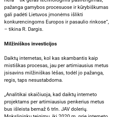
pažanga gamybos procesuose ir kūrybiškumas
gali padėti Lietuvos įmonėms išlikti
konkurencingoms Europos ir pasaulio rinkose“,
– tikina R. Dargis.
Milžiniškos investicijos
Daiktų internetas, kol kas skambantis kaip
mistiškas procesas, jau per artimiausius metus
įsisavins milžiniškas lėšas, todėl jo pažanga,
regis, taps nesustabdoma.
„Analitikai skaičiuoja, kad daiktų interneto
projektams per artimiausius penkerius metus
bus išleista bemaž 6 trln. JAV dolerių.
Mokslininkų teigimu, iki 2020 m. prie interneto