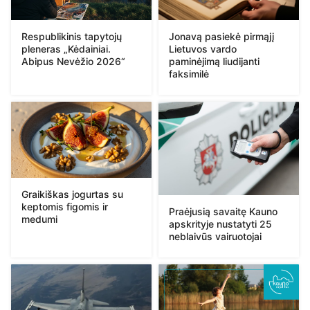
Respublikinis tapytojų
Jonavą pasiekė pirmąjį
pleneras „Kėdainiai.
Lietuvos vardo
Abipus Nevėžio 2026“
paminėjimą liudijanti
faksimilė
Graikiškas jogurtas su
keptomis figomis ir
Praėjusią savaitę Kauno
medumi
apskrityje nustatyti 25
neblaivūs vairuotojai