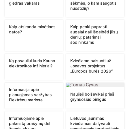
giedras vakaras
sėkmės, o kam saugotis
nuostolių?
Kaip atsiranda minėtinos
Kaip penki paprasti
datos?
augalai gali išgelbėti jūsų
derlių: patarimai
sodininkams
Ką pasauliui kuria Kauno
Kviečiame balsuoti už
elektronikos inžinieriai?
Jonavos projektus
„Europos burės 2026“
Informacija apie
Naujieji bolševikai prieš
planuojamas varžybas
grynuosius pinigus
Elektrėnų mariose
Informuojame apie
Lietuvos jaunimas
pakeistą prašymų dėl
kviečiamas dalyvauti
žemės sklypų
nemokamoje tarptautinėje