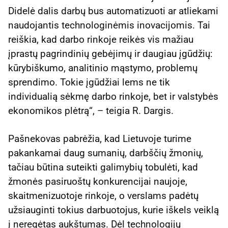
Didelė dalis darbų bus automatizuoti ar atliekami
naudojantis technologinėmis inovacijomis. Tai
reiškia, kad darbo rinkoje reikės vis mažiau
įprastų pagrindinių gebėjimų ir daugiau įgūdžių:
kūrybiškumo, analitinio mąstymo, problemų
sprendimo. Tokie įgūdžiai lems ne tik
individualią sėkmę darbo rinkoje, bet ir valstybės
ekonomikos plėtrą“, – teigia R. Dargis.
Pašnekovas pabrėžia, kad Lietuvoje turime
pakankamai daug sumanių, darbščių žmonių,
tačiau būtina suteikti galimybių tobulėti, kad
žmonės pasiruoštų konkurencijai naujoje,
skaitmenizuotoje rinkoje, o verslams padėtų
užsiauginti tokius darbuotojus, kurie iškels veiklą
į neregėtas aukštumas. Dėl technologijų