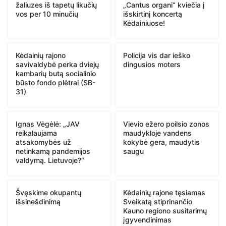
žaliuzes iš tapetų likučių
„Cantus organi“ kviečia į
vos per 10 minučių
išskirtinį koncertą
Kėdainiuose!
Kėdainių rajono
Policija vis dar ieško
savivaldybė perka dviejų
dingusios moters
kambarių butą socialinio
būsto fondo plėtrai (SB-
31)
Ignas Vėgėlė: „JAV
Vievio ežero poilsio zonos
reikalaujama
maudykloje vandens
atsakomybės už
kokybė gera, maudytis
netinkamą pandemijos
saugu
valdymą. Lietuvoje?“
Švęskime okupantų
Kėdainių rajone tęsiamas
išsinešdinimą
Sveikatą stiprinančio
Kauno regiono susitarimų
įgyvendinimas