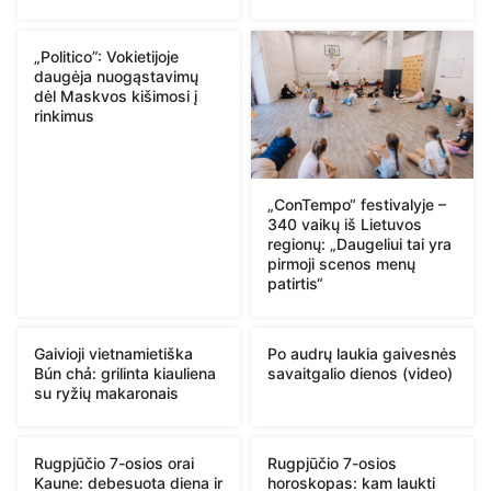
„Politico”: Vokietijoje
daugėja nuogąstavimų
dėl Maskvos kišimosi į
rinkimus
„ConTempo“ festivalyje –
340 vaikų iš Lietuvos
regionų: „Daugeliui tai yra
pirmoji scenos menų
patirtis“
Gaivioji vietnamietiška
Po audrų laukia gaivesnės
Bún chả: grilinta kiauliena
savaitgalio dienos (video)
su ryžių makaronais
Rugpjūčio 7-osios orai
Rugpjūčio 7-osios
Kaune: debesuota diena ir
horoskopas: kam laukti