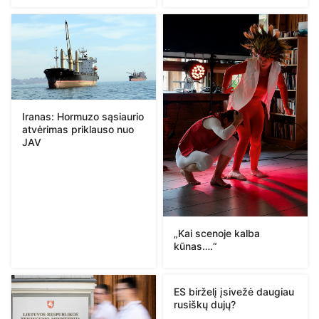
Iranas: Hormuzo sąsiaurio
atvėrimas priklauso nuo
JAV
„Kai scenoje kalba
kūnas….“
ES birželį įsivežė daugiau
rusiškų dujų?