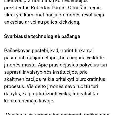
Lietuvos pramonininkų konfederacijos
prezidentas Robertas Dargis. O ruoštis, regis,
tikrai yra kam, mat nauja pramonės revoliucija
anksčiau ar vėliau palies kiekvieną.
Svarbiausia technologinė pažanga
Pašnekovas pastebi, kad, norint tinkamai
pasiruošti naujam etapui, bus negana veikti tik
įmonės mastu. Apie prasidėjusius pokyčius turi
suprasti ir valstybinės institucijos, prie
skaitmenizacijos reikia pritaikyti biurokratinius
procesus. Vis dėlto įmonės savo ruožtu turi
dairytis, kaip optimizuoti veiklą ir neatsilikti
konkurencinėje kovoje.
„Verslas ir visuomenė turi pasirengti radikaliems