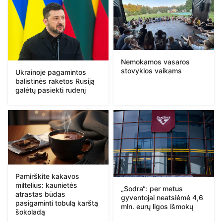
Nemokamos vasaros
stovyklos vaikams
Ukrainoje pagamintos
balistinės raketos Rusiją
galėtų pasiekti rudenį
Pamirškite kakavos
miltelius: kaunietės
„Sodra“: per metus
atrastas būdas
gyventojai neatsiėmė 4,6
pasigaminti tobulą karštą
mln. eurų ligos išmokų
šokoladą