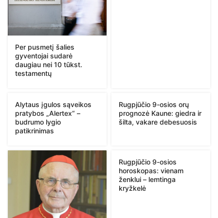
Per pusmetį šalies
gyventojai sudarė
daugiau nei 10 tūkst.
testamentų
Alytaus įgulos sąveikos
Rugpjūčio 9-osios orų
pratybos „Alertex“ –
prognozė Kaune: giedra ir
budrumo lygio
šilta, vakare debesuosis
patikrinimas
Rugpjūčio 9-osios
horoskopas: vienam
ženklui – lemtinga
kryžkelė