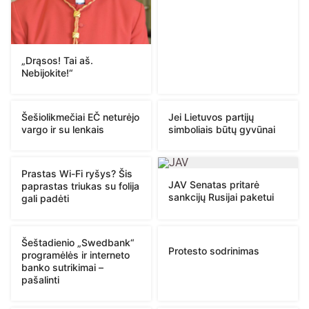
„Drąsos! Tai aš.
Nebijokite!“
Šešiolikmečiai EČ neturėjo
Jei Lietuvos partijų
vargo ir su lenkais
simboliais būtų gyvūnai
Prastas Wi-Fi ryšys? Šis
JAV Senatas pritarė
paprastas triukas su folija
sankcijų Rusijai paketui
gali padėti
Šeštadienio „Swedbank“
Protesto sodrinimas
programėlės ir interneto
banko sutrikimai –
pašalinti