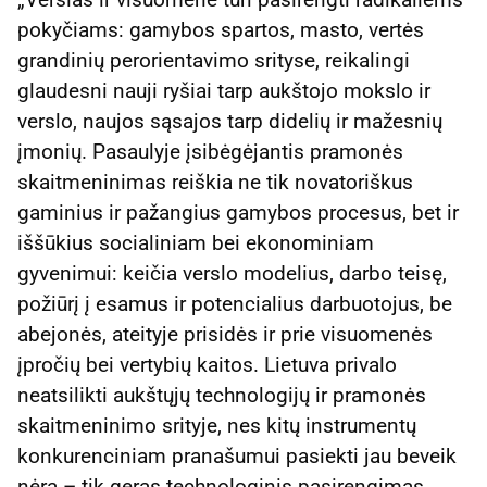
pokyčiams: gamybos spartos, masto, vertės
grandinių perorientavimo srityse, reikalingi
glaudesni nauji ryšiai tarp aukštojo mokslo ir
verslo, naujos sąsajos tarp didelių ir mažesnių
įmonių. Pasaulyje įsibėgėjantis pramonės
skaitmeninimas reiškia ne tik novatoriškus
gaminius ir pažangius gamybos procesus, bet ir
iššūkius socialiniam bei ekonominiam
gyvenimui: keičia verslo modelius, darbo teisę,
požiūrį į esamus ir potencialius darbuotojus, be
abejonės, ateityje prisidės ir prie visuomenės
įpročių bei vertybių kaitos. Lietuva privalo
neatsilikti aukštųjų technologijų ir pramonės
skaitmeninimo srityje, nes kitų instrumentų
konkurenciniam pranašumui pasiekti jau beveik
nėra – tik geras technologinis pasirengimas,