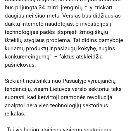
bus prijungta 34 mlrd. įrenginių, t. y. triskart
daugiau nei šiuo metu. Verslas bus didžiausias
daiktų interneto naudotojas, o investicijos į
technologijas padės išspręsti žmogiškųjų
išteklių stygiaus problemą. Tai didins gamyboje
kuriamų produktų ir paslaugų kokybę, augins
konkurencingumą“, – faktus atskleidžia
pašnekovas.
Siekiant neatsilikti nuo Pasaulyje vyraujančių
tendencijų, visam Lietuvos verslo sektoriui teks
suprasti, kad ketvirtoji pramonės revoliucija
anaiptol nėra vien technologijų sektoriaus
reikalas.
„Tai vis labiau atsilieps visiems sektoriams: