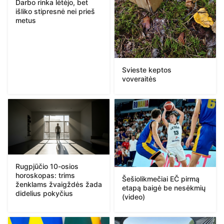
Darbo rinka lėtėjo, bet
išliko stipresnė nei prieš
metus
Svieste keptos
voveraitės
Rugpjūčio 10-osios
horoskopas: trims
Šešiolikmečiai EČ pirmą
ženklams žvaigždės žada
etapą baigė be nesėkmių
didelius pokyčius
(video)