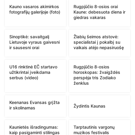
Kauno vasaros akimirkos
Rugpjūčio 8-osios orai
fotografijų galerijoje (foto)
Kaune: debesuota diena ir
giedras vakaras
Sinoptikė: savaitgalį
Žlabių šeimos atstovė:
Lietuvoje vyraus gaivesni
specialistai į pokalbį su
ir sausesni orai
vaikais atėjo nepasiruošę
U16 rinktinė EČ startavo
Rugpjūčio 8-osios
užtikrintai įveikdama
horoskopas: žvaigždės
serbus (video)
perspėja tris Zodiako
ženklus
Keenanas Evansas grįžta
Žydintis Kaunas
ir skolinamas
Kaunietės išradingumas:
Tarptautinis vargonų
kaip pasigaminti stilingas
muzikos festivalis