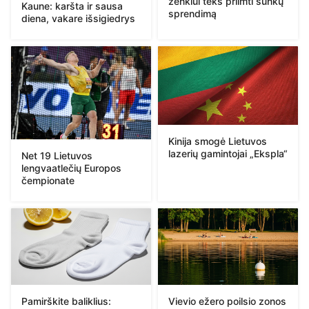
ženklui teks priimti sunkų
Kaune: karšta ir sausa
sprendimą
diena, vakare išsigiedrys
Kinija smogė Lietuvos
lazerių gamintojai „Ekspla“
Net 19 Lietuvos
lengvaatlečių Europos
čempionate
Pamirškite baliklius:
Vievio ežero poilsio zonos