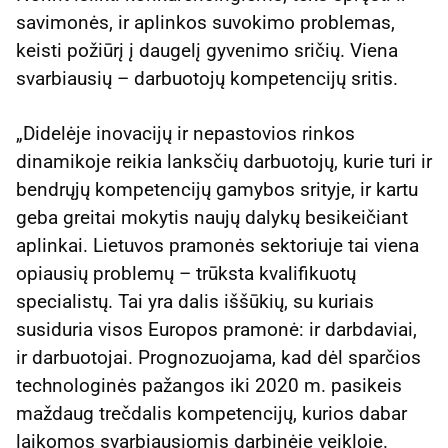
savimonės, ir aplinkos suvokimo problemas,
keisti požiūrį į daugelį gyvenimo sričių. Viena
svarbiausių – darbuotojų kompetencijų sritis.
„Didelėje inovacijų ir nepastovios rinkos
dinamikoje reikia lanksčių darbuotojų, kurie turi ir
bendrųjų kompetencijų gamybos srityje, ir kartu
geba greitai mokytis naujų dalykų besikeičiant
aplinkai. Lietuvos pramonės sektoriuje tai viena
opiausių problemų – trūksta kvalifikuotų
specialistų. Tai yra dalis iššūkių, su kuriais
susiduria visos Europos pramonė: ir darbdaviai,
ir darbuotojai. Prognozuojama, kad dėl sparčios
technologinės pažangos iki 2020 m. pasikeis
maždaug trečdalis kompetencijų, kurios dabar
laikomos svarbiausiomis darbinėje veikloje.