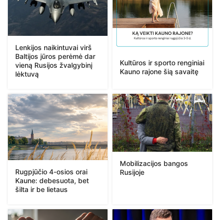
Lenkijos naikintuvai virš
Baltijos jūros perėmė dar
Kultūros ir sporto renginiai
vieną Rusijos žvalgybinį
Kauno rajone šią savaitę
lėktuvą
Mobilizacijos bangos
Rugpjūčio 4-osios orai
Rusijoje
Kaune: debesuota, bet
šilta ir be lietaus