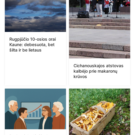
Rugpjūčio 10-osios orai
Kaune: debesuota, bet
šilta ir be lietaus
Cichanouskajos atstovas
kalbėjo prie makaronų
krūvos