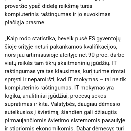
proveržio ypač didelę reikšmę turės
kompiuterinis raštingumas ir jo suvokimas
plačiąja prasme.
„Kaip rodo statistika, beveik pusė ES gyventojų
šioje srityje neturi pakankamos kvalifikacijos,
nors jau artimiausioje ateityje net 90 proc. darbo
vietų reikės tam tikrų skaitmeninių įgūdžių. IT
raštingumas yra tas klausimas, kurį turime rimtai
spręsti ir nepamiršti, kad IT mokymas – tai ne tik
kompiuterinis raštingumas. IT mokymas yra
logika, analitiniai įgūdžiai, procesų sekos
supratimas ir kita. Valstybės, daugiau dėmesio
sutelkusios į švietimą, šiandien gali džiaugtis
pirmaujančiomis švietimo sistemomis pasaulyje
ir stipriomis ekonomikomis. Dabar dėmesys turi