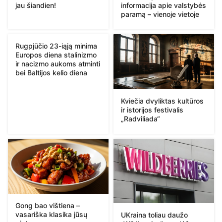
jau šiandien!
informacija apie valstybės
paramą – vienoje vietoje
Rugpjūčio 23-iąją minima
Europos diena stalinizmo
ir nacizmo aukoms atminti
bei Baltijos kelio diena
Kviečia dvyliktas kultūros
ir istorijos festivalis
„Radviliada“
Gong bao vištiena –
vasariška klasika jūsų
UKraina toliau daužo