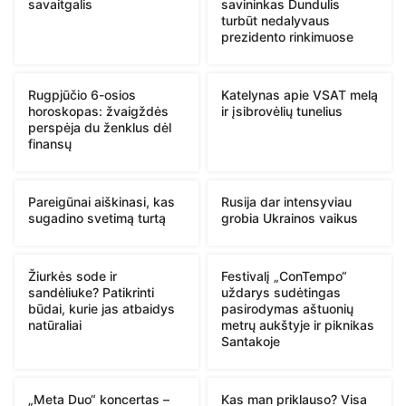
savaitgalis
savininkas Dundulis
turbūt nedalyvaus
prezidento rinkimuose
Rugpjūčio 6-osios
Katelynas apie VSAT melą
horoskopas: žvaigždės
ir įsibrovėlių tunelius
perspėja du ženklus dėl
finansų
Pareigūnai aiškinasi, kas
Rusija dar intensyviau
sugadino svetimą turtą
grobia Ukrainos vaikus
Žiurkės sode ir
Festivalį „ConTempo“
sandėliuke? Patikrinti
uždarys sudėtingas
būdai, kurie jas atbaidys
pasirodymas aštuonių
natūraliai
metrų aukštyje ir piknikas
Santakoje
„Meta Duo“ koncertas –
Kas man priklauso? Visa