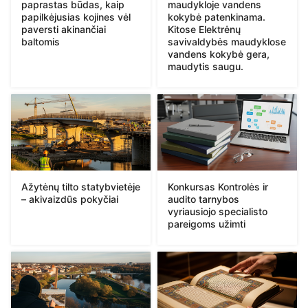
paprastas būdas, kaip
maudykloje vandens
papilkėjusias kojines vėl
kokybė patenkinama.
paversti akinančiai
Kitose Elektrėnų
baltomis
savivaldybės maudyklose
vandens kokybė gera,
maudytis saugu.
Ažytėnų tilto statybvietėje
Konkursas Kontrolės ir
– akivaizdūs pokyčiai
audito tarnybos
vyriausiojo specialisto
pareigoms užimti