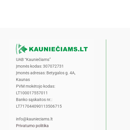
UAB “Kauniečiams”
Įmonės kodas: 307072731
Įmonės adresas: Betygalos g. 4A,
Kaunas
PVM mokėtojo kodas:
LT100017557011
Banko sąskaitos nr.:
LT717044090113506715
info@kaunieciams.lt
Privatumo politika