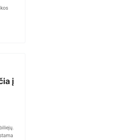
ikos
ia į
iliejų.
kstama