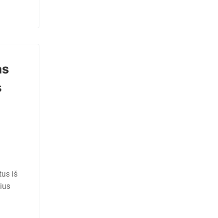
as
s
us iš
ius