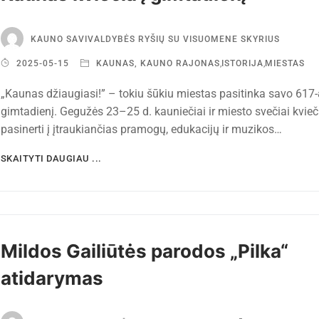
KAUNO SAVIVALDYBĖS RYŠIŲ SU VISUOMENE SKYRIUS
2025-05-15
KAUNAS, KAUNO RAJONAS
,
ISTORIJA
,
MIESTAS
„Kaunas džiaugiasi!” – tokiu šūkiu miestas pasitinka savo 617-
gimtadienį. Gegužės 23–25 d. kauniečiai ir miesto svečiai kvie
pasinerti į įtraukiančias pramogų, edukacijų ir muzikos…
SKAITYTI DAUGIAU ...
Mildos Gailiūtės parodos „Pilka“
atidarymas