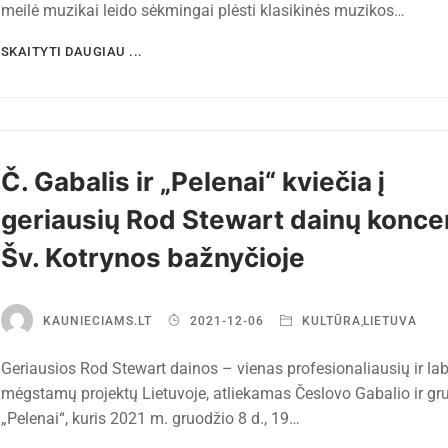
meilė muzikai leido sėkmingai plėsti klasikinės muzikos…
SKAITYTI DAUGIAU ...
Č. Gabalis ir „Pelenai“ kviečia į
geriausių Rod Stewart dainų konce
Šv. Kotrynos bažnyčioje
KAUNIECIAMS.LT
2021-12-06
KULTŪRA
,
LIETUVA
Geriausios Rod Stewart dainos – vienas profesionaliausių ir lab
mėgstamų projektų Lietuvoje, atliekamas Česlovo Gabalio ir gr
„Pelenai“, kuris 2021 m. gruodžio 8 d., 19…