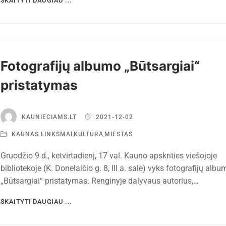
SKAITYTI DAUGIAU ...
Fotografijų albumo „Būtsargiai“
pristatymas
KAUNIECIAMS.LT
2021-12-02
KAUNAS LINKSMAI
,
KULTŪRA
,
MIESTAS
Gruodžio 9 d., ketvirtadienį, 17 val. Kauno apskrities viešojoje
bibliotekoje (K. Donelaičio g. 8, III a. salė) vyks fotografijų albu
„Būtsargiai“ pristatymas. Renginyje dalyvaus autorius,…
SKAITYTI DAUGIAU ...