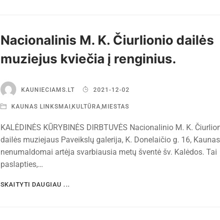
Nacionalinis M. K. Čiurlionio dailės
muziejus kviečia į renginius.
KAUNIECIAMS.LT
2021-12-02
KAUNAS LINKSMAI
,
KULTŪRA
,
MIESTAS
KALĖDINĖS KŪRYBINĖS DIRBTUVĖS Nacionalinio M. K. Čiurlion
dailės muziejaus Paveikslų galerija, K. Donelaičio g. 16, Kauna
nenumaldomai artėja svarbiausia metų šventė šv. Kalėdos. Tai
paslapties,…
SKAITYTI DAUGIAU ...