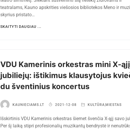
teatro šimtmetį. Siekiant sušvelninti šią netektį žiūrovams ir
teatralams, Kauno apskrities viešosios bibliotekos Meno ir muz
skyrius pristato…
SKAITYTI DAUGIAU ...
VDU Kamerinis orkestras mini X-ąjį
jubiliejų: ištikimus klausytojus kvieč
du šventinius koncertus
KAUNIECIAMS.LT
2021-12-08
KULTŪRA
,
MIESTAS
Išskirtinis VDU Kamerinis orkestras šiemet švenčia X-ąjį savo jub
Per šį laiką stipri profesionalių muzikantų bendrystė ir nenutrū