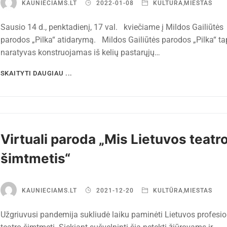
KAUNIECIAMS.LT
2022-01-08
KULTŪRA
,
MIESTAS
Sausio 14 d., penktadienį, 17 val. kviečiame į Mildos Gailiūtės
parodos „Pilka“ atidarymą. Mildos Gailiūtės parodos „Pilka“ ta
naratyvas konstruojamas iš kelių pastarųjų…
SKAITYTI DAUGIAU ...
Virtuali paroda „Mis Lietuvos teatr
šimtmetis“
KAUNIECIAMS.LT
2021-12-20
KULTŪRA
,
MIESTAS
Užgriuvusi pandemija sukliudė laiku paminėti Lietuvos profesi