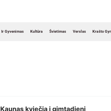
 Ir Gyvenimas
Kultūra
Švietimas
Verslas
Krašto Gy
Kaunas kviečia į gimtadienį