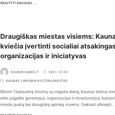
SKAITYTI DAUGIAU ...
Draugiškas miestas visiems: Kaun
kviečia įvertinti socialiai atsakinga
organizacijas ir iniciatyvas
KAUNIECIAMS.LT
2021-12-03
KAUNAS LINKSMAI
,
KULTŪRA
,
MIESTAS
Minint Tarptautinę žmonių su negalia dieną, Kaunas trečius met
eilės pagerbs gyventojus, organizacijas ir investuotojus, kurianč
mieste jaukią bei draugišką aplinką visiems. Siekiant atkreipti…