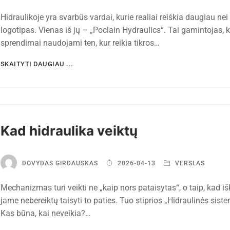
Hidraulikoje yra svarbūs vardai, kurie realiai reiškia daugiau nei
logotipas. Vienas iš jų – „Poclain Hydraulics“. Tai gamintojas, k
sprendimai naudojami ten, kur reikia tikros…
SKAITYTI DAUGIAU ...
Kad hidraulika veiktų
DOVYDAS GIRDAUSKAS
2026-04-13
VERSLAS
Mechanizmas turi veikti ne „kaip nors pataisytas“, o taip, kad išk
jame nebereiktų taisyti to paties. Tuo stiprios „Hidraulinės sist
Kas būna, kai neveikia?…