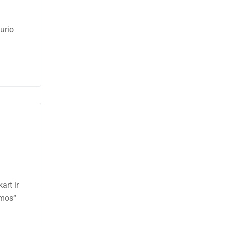
urio
art ir
emos“