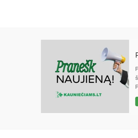
P
š
P