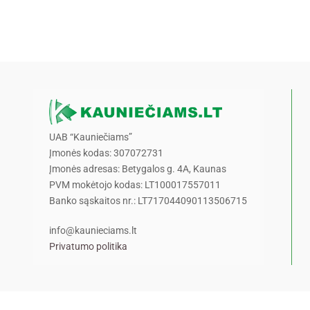
UAB “Kauniečiams”
Įmonės kodas: 307072731
Įmonės adresas: Betygalos g. 4A, Kaunas
PVM mokėtojo kodas: LT100017557011
Banko sąskaitos nr.: LT717044090113506715
info@kaunieciams.lt
Privatumo politika