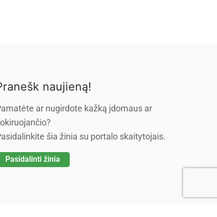
Pranešk naujieną!
amatėte ar nugirdote kažką įdomaus ar
okiruojančio?
asidalinkite šia žinia su portalo skaitytojais.
Pasidalinti žinia