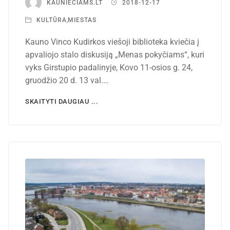
KAUNIECIAMS.LT
2018-12-17
KULTŪRA
,
MIESTAS
Kauno Vinco Kudirkos viešoji biblioteka kviečia į
apvaliojo stalo diskusiją „Menas pokyčiams“, kuri
vyks Girstupio padalinyje, Kovo 11-osios g. 24,
gruodžio 20 d. 13 val.…
SKAITYTI DAUGIAU ...