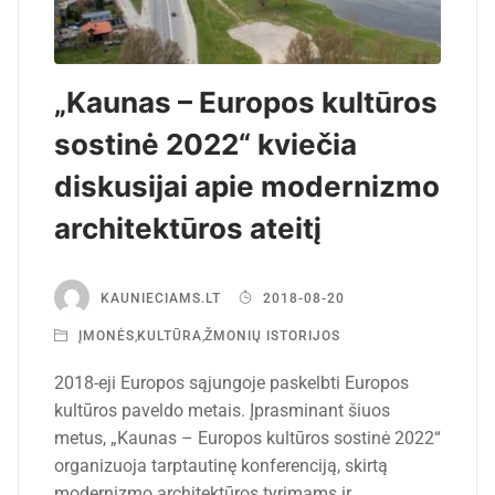
„Kaunas – Europos kultūros
sostinė 2022“ kviečia
diskusijai apie modernizmo
architektūros ateitį
KAUNIECIAMS.LT
2018-08-20
ĮMONĖS
,
KULTŪRA
,
ŽMONIŲ ISTORIJOS
2018-eji Europos sąjungoje paskelbti Europos
kultūros paveldo metais. Įprasminant šiuos
metus, „Kaunas – Europos kultūros sostinė 2022“
organizuoja tarptautinę konferenciją, skirtą
modernizmo architektūros tyrimams ir…