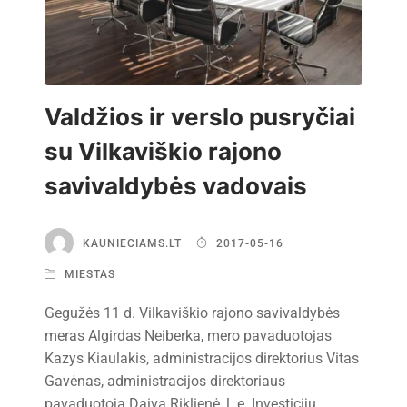
Valdžios ir verslo pusryčiai
su Vilkaviškio rajono
savivaldybės vadovais
KAUNIECIAMS.LT
2017-05-16
MIESTAS
Gegužės 11 d. Vilkaviškio rajono savivaldybės
meras Algirdas Neiberka, mero pavaduotojas
Kazys Kiaulakis, administracijos direktorius Vitas
Gavėnas, administracijos direktoriaus
pavaduotoja Daiva Riklienė, l. e. Investicijų,…