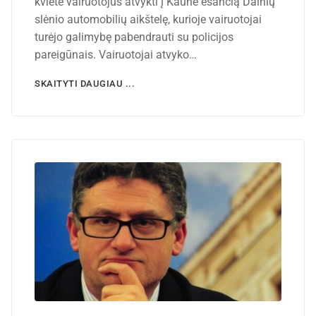
kvietė vairuotojus atvykti į Kaune esančią Dainių
slėnio automobilių aikštelę, kurioje vairuotojai
turėjo galimybę pabendrauti su policijos
pareigūnais. Vairuotojai atvyko…
SKAITYTI DAUGIAU ...