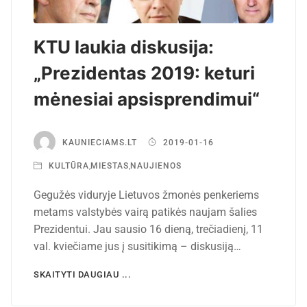
KTU laukia diskusija:
„Prezidentas 2019: keturi
mėnesiai apsisprendimui“
KAUNIECIAMS.LT
2019-01-16
KULTŪRA
,
MIESTAS
,
NAUJIENOS
Gegužės viduryje Lietuvos žmonės penkeriems
metams valstybės vairą patikės naujam šalies
Prezidentui. Jau sausio 16 dieną, trečiadienį, 11
val. kviečiame jus į susitikimą – diskusiją…
SKAITYTI DAUGIAU ...