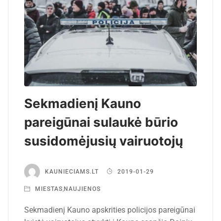
Sekmadienį Kauno
pareigūnai sulaukė būrio
susidomėjusių vairuotojų
KAUNIECIAMS.LT
2019-01-29
MIESTAS
,
NAUJIENOS
Sekmadienį Kauno apskrities policijos pareigūnai