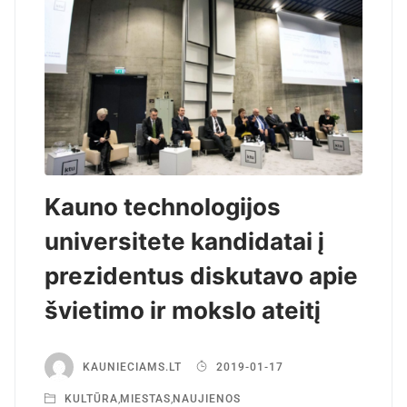
Kauno technologijos
universitete kandidatai į
prezidentus diskutavo apie
švietimo ir mokslo ateitį
KAUNIECIAMS.LT
2019-01-17
KULTŪRA
,
MIESTAS
,
NAUJIENOS