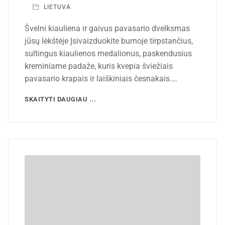
LIETUVA
Švelni kiauliena ir gaivus pavasario dvelksmas
jūsų lėkštėje Įsivaizduokite burnoje tirpstančius,
sultingus kiaulienos medalionus, paskendusius
kreminiame padaže, kuris kvepia šviežiais
pavasario krapais ir laiškiniais česnakais.…
SKAITYTI DAUGIAU ...