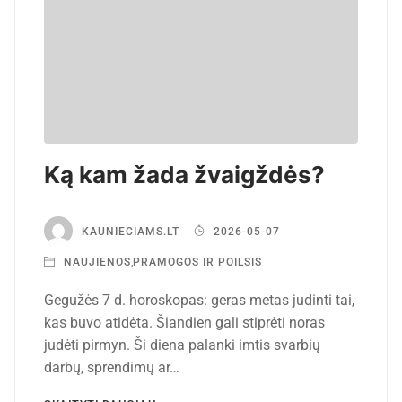
Ką kam žada žvaigždės?
KAUNIECIAMS.LT
2026-05-07
NAUJIENOS
,
PRAMOGOS IR POILSIS
Gegužės 7 d. horoskopas: geras metas judinti tai,
kas buvo atidėta. Šiandien gali stiprėti noras
judėti pirmyn. Ši diena palanki imtis svarbių
darbų, sprendimų ar…