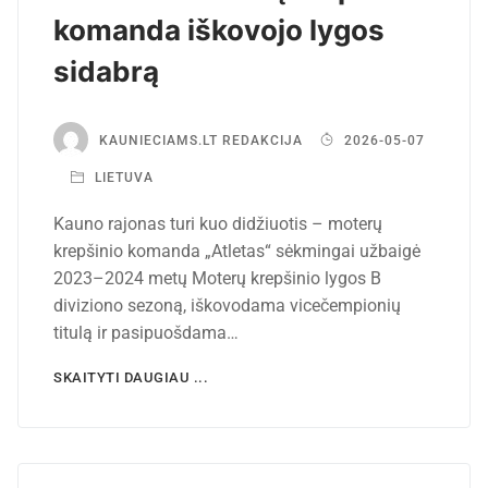
komanda iškovojo lygos
sidabrą
KAUNIECIAMS.LT REDAKCIJA
2026-05-07
LIETUVA
Kauno rajonas turi kuo didžiuotis – moterų
krepšinio komanda „Atletas“ sėkmingai užbaigė
2023–2024 metų Moterų krepšinio lygos B
diviziono sezoną, iškovodama vicečempionių
titulą ir pasipuošdama…
SKAITYTI DAUGIAU ...