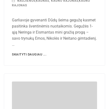
NAUJIENOS
,
KAUNAS, KAUNO RAJONAS
,
KAUNO
RAJONAS
Garliavoje gyvenanti Dūdų šeima gegužę kasmet
pasitinka šventinėmis nuotaikomis. Gegužės 1-
ąją Neringa ir Eismantas mini gražią progą –
savo trynukų Emos, Nikolės ir Neitano gimtadienį.
…
SKAITYTI DAUGIAU ...