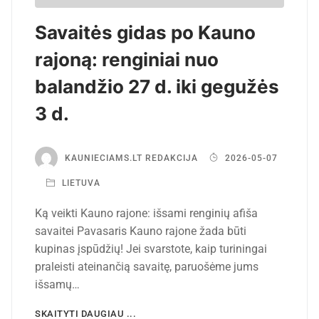
Savaitės gidas po Kauno
rajoną: renginiai nuo
balandžio 27 d. iki gegužės
3 d.
KAUNIECIAMS.LT REDAKCIJA
2026-05-07
LIETUVA
Ką veikti Kauno rajone: išsami renginių afiša
savaitei Pavasaris Kauno rajone žada būti
kupinas įspūdžių! Jei svarstote, kaip turiningai
praleisti ateinančią savaitę, paruošėme jums
išsamų…
SKAITYTI DAUGIAU ...