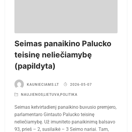
Seimas panaikino Palucko
teisinę neliečiamybę
(papildyta)
KAUNIECIAMS.LT
2026-05-07
NAUJIENOS
,
LIETUVA
,
POLITIKA
Seimas ketvirtadienį panaikino buvusio premjero,
parlamentaro Gintauto Palucko teisinę
neliečiamybę. Už imuniteto panaikinimą balsavo
93, prieš – 2, susilaikė – 3 Seimo nariai. Tam,