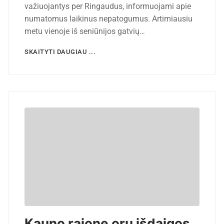
važiuojantys per Ringaudus, informuojami apie
numatomus laikinus nepatogumus. Artimiausiu
metu vienoje iš seniūnijos gatvių…
SKAITYTI DAUGIAU ...
Kauno rajone orų išdaigos