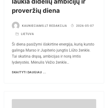
laukia didelių ambicijų ir
proveržių diena
KAUNIECIAMS.LT REDAKCIJA
2026-05-07
LIETUVA
Ši diena pasižymi išskirtine energija, kurią kursto
galinga Marso ir Jupiterio jungtis Liūto ženkle.
Tai skatina drąsą, ambicijas ir norą imtis
lyderystės. Mėnulis Vėžio ženkle…
SKAITYTI DAUGIAU ...