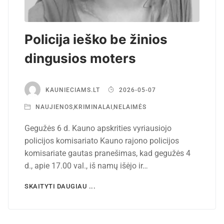
Policija ieško be žinios
dingusios moters
KAUNIECIAMS.LT
2026-05-07
NAUJIENOS
,
KRIMINALAI
,
NELAIMĖS
Gegužės 6 d. Kauno apskrities vyriausiojo
policijos komisariato Kauno rajono policijos
komisariate gautas pranešimas, kad gegužės 4
d., apie 17.00 val., iš namų išėjo ir…
SKAITYTI DAUGIAU ...