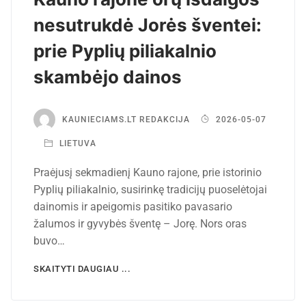
nesutrukdė Jorės šventei:
prie Pyplių piliakalnio
skambėjo dainos
KAUNIECIAMS.LT REDAKCIJA
2026-05-07
LIETUVA
Praėjusį sekmadienį Kauno rajone, prie istorinio
Pyplių piliakalnio, susirinkę tradicijų puoselėtojai
dainomis ir apeigomis pasitiko pavasario
žalumos ir gyvybės šventę – Jorę. Nors oras
buvo…
SKAITYTI DAUGIAU ...