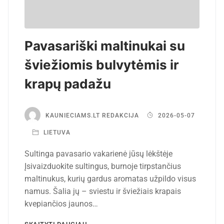
Pavasariški maltinukai su
šviežiomis bulvytėmis ir
krapų padažu
KAUNIECIAMS.LT REDAKCIJA
2026-05-07
LIETUVA
Sultinga pavasario vakarienė jūsų lėkštėje
Įsivaizduokite sultingus, burnoje tirpstančius
maltinukus, kurių gardus aromatas užpildo visus
namus. Šalia jų – sviestu ir šviežiais krapais
kvepiančios jaunos…