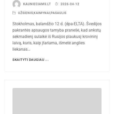
KAUNIECIAMS.LT
2026-04-12
UŽSIENIS
,
KAIMYNAI
,
PASAULIS
Stokholmas, balandžio 12 d. (dpa-ELTA). Švedijos
pakrantės apsaugos tarnyba pranešė, kad ankstų
sekmadienį sulaikė iš Rusijos plaukusį krovininį
laivą, kuris, kaip įtariama, išmetė anglies
liekanas…
SKAITYTI DAUGIAU ...