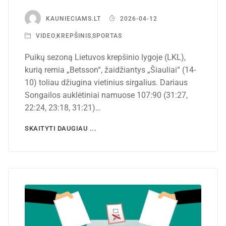
KAUNIECIAMS.LT
2026-04-12
VIDEO
,
KREPŠINIS
,
SPORTAS
Puikų sezoną Lietuvos krepšinio lygoje (LKL),
kurią remia „Betsson“, žaidžiantys „Šiauliai“ (14-
10) toliau džiugina vietinius sirgalius. Dariaus
Songailos auklėtiniai namuose 107:90 (31:27,
22:24, 23:18, 31:21)…
SKAITYTI DAUGIAU ...