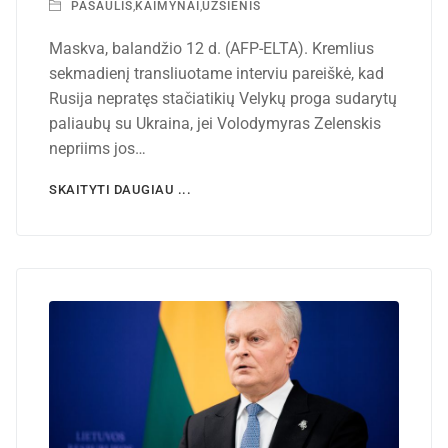
PASAULIS
,
KAIMYNAI
,
UŽSIENIS
Maskva, balandžio 12 d. (AFP-ELTA). Kremlius
sekmadienį transliuotame interviu pareiškė, kad
Rusija nepratęs stačiatikių Velykų proga sudarytų
paliaubų su Ukraina, jei Volodymyras Zelenskis
nepriims jos…
SKAITYTI DAUGIAU ...