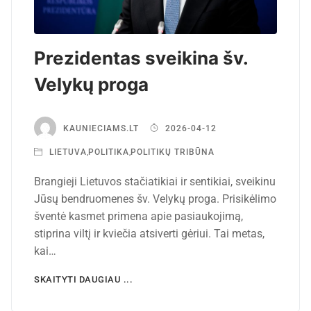
Prezidentas sveikina šv.
Velykų proga
KAUNIECIAMS.LT
2026-04-12
LIETUVA
,
POLITIKA
,
POLITIKŲ TRIBŪNA
Brangieji Lietuvos stačiatikiai ir sentikiai, sveikinu
Jūsų bendruomenes šv. Velykų proga. Prisikėlimo
šventė kasmet primena apie pasiaukojimą,
stiprina viltį ir kviečia atsiverti gėriui. Tai metas,
kai…
SKAITYTI DAUGIAU ...