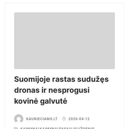
Suomijoje rastas sudužęs
dronas ir nesprogusi
kovinė galvutė
KAUNIECIAMS.LT
2026-04-12
KAIMYNAI
,
KAIMYNAI
,
PASAULIS
,
UŽSIENIS