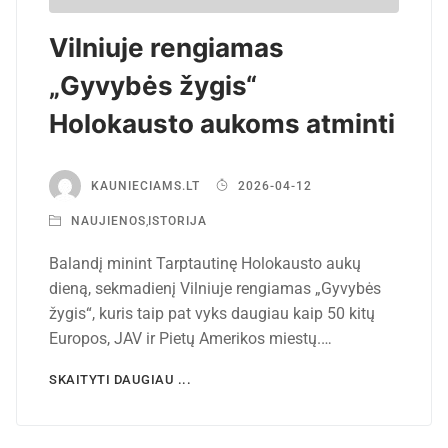
Vilniuje rengiamas
„Gyvybės žygis“
Holokausto aukoms atminti
KAUNIECIAMS.LT
2026-04-12
NAUJIENOS
,
ISTORIJA
Balandį minint Tarptautinę Holokausto aukų
dieną, sekmadienį Vilniuje rengiamas „Gyvybės
žygis“, kuris taip pat vyks daugiau kaip 50 kitų
Europos, JAV ir Pietų Amerikos miestų.…
SKAITYTI DAUGIAU ...