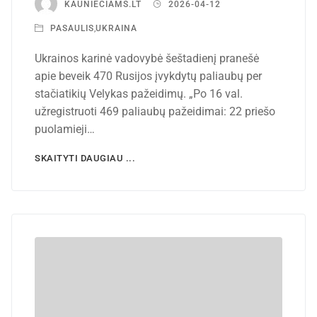
KAUNIECIAMS.LT
2026-04-12
PASAULIS
,
UKRAINA
Ukrainos karinė vadovybė šeštadienį pranešė
apie beveik 470 Rusijos įvykdytų paliaubų per
stačiatikių Velykas pažeidimų. „Po 16 val.
užregistruoti 469 paliaubų pažeidimai: 22 priešo
puolamieji…
SKAITYTI DAUGIAU ...