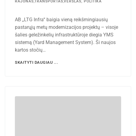
RAJONAS
,
TRANSPORTAS
,
VERSLAS, POLITIKA
AB „LTG Infra“ baigia vieną reikšmingiausių
pastarųjų metų modernizacijos projektų – visoje
šalies geležinkelių infrastruktūroje diegia YMS
sistemą (Yard Management System). Ši naujos
kartos stočių…
SKAITYTI DAUGIAU ...