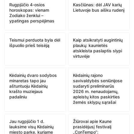
Rugpjūčio 4-osios
Kasčiūnas: dėl JAV karių
horoskopas: vienam
Lietuvoje bus aišku rudenį
Zodiako ženklui –
ypatingas perspėjimas
Teismui perduota byla dėl
Kaip atsikratyti augintinių
išpuolio prieš teisėją
plaukų: kaunietės
atskleista paslaptis slypi
virtuvėje
Kėdainių dvaro sodybos
Kėdainių rajono
minaretas tapo jau
savivaldybės seniūnijose
aštuntuoju Kėdainių
sudaryti preliminarūs
krašto muziejaus
2026 m. nenaudojamų,
padaliniu
apleistų kitos paskirties
žemės sklypų sąrašai
Jau rugpjūčio 1 d.
Žiūrovai apie Kaune
lauksime visų Kėdainių
prasidėjusį festivalį
miesto parke, kuriame
„ConTempo“: