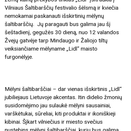
Vilniaus Šaltibarščių festivalio šėlsmą ir kviečia
nemokamai paskanauti išskirtinių mėlynų
šaltibarščių. Jų paragauti bus galima jau šį
šeštadienį, gegužės 30 dieną, nuo 12 valandos
Žvejų gatvėje tarp Mindaugo ir Žaliojo tiltų
veiksiančiame mėlyname „Lidl“ maisto
furgonėlyje.
Mėlyni šaltibarščiai – dar vienas išskirtinis „Lidl“
jubiliejaus Lietuvoje akcentas. Itin didelio žmonių
susidomėjimo jau sulaukė mėlyni sausainiai,
varškėtukai, sūreliai, kiti produktai ir ikoniškieji
kibinai. Šįkart vilniečius ir miesto svečius
nustebins mėlyni šaltibarščiai, kurių bus galima