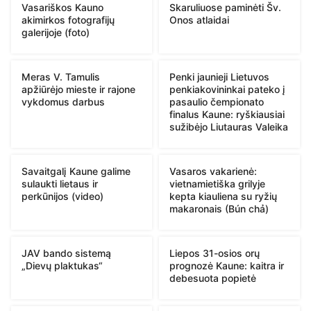
Vasariškos Kauno
Skaruliuose paminėti Šv.
akimirkos fotografijų
Onos atlaidai
galerijoje (foto)
Meras V. Tamulis
Penki jaunieji Lietuvos
apžiūrėjo mieste ir rajone
penkiakovininkai pateko į
vykdomus darbus
pasaulio čempionato
finalus Kaune: ryškiausiai
sužibėjo Liutauras Valeika
Savaitgalį Kaune galime
Vasaros vakarienė:
sulaukti lietaus ir
vietnamietiška grilyje
perkūnijos (video)
kepta kiauliena su ryžių
makaronais (Bún chả)
JAV bando sistemą
Liepos 31-osios orų
„Dievų plaktukas“
prognozė Kaune: kaitra ir
debesuota popietė