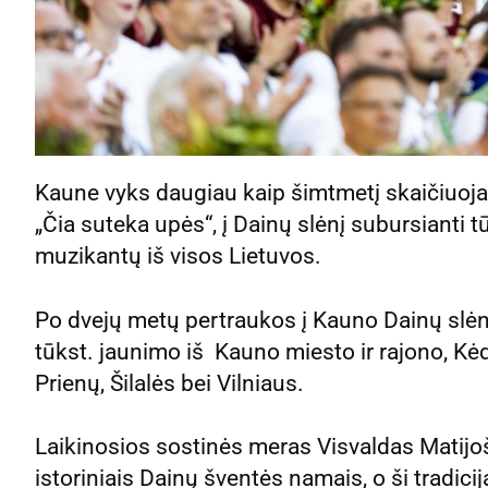
Kaune vyks daugiau kaip šimtmetį skaičiuoja
„Čia suteka upės“, į Dainų slėnį subursianti t
muzikantų iš visos Lietuvos.
Po dvejų metų pertraukos į Kauno Dainų slėnį
tūkst. jaunimo iš Kauno miesto ir rajono, Kė
Prienų, Šilalės bei Vilniaus.
Laikinosios sostinės meras Visvaldas Matijoš
istoriniais Dainų šventės namais, o ši tradic