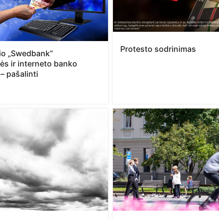
Protesto sodrinimas
io „Swedbank“
ės ir interneto banko
 – pašalinti