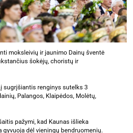
nti moksleivių ir jaunimo Dainų šventė
ūkstančius šokėjų, choristų ir
 sugrįšiantis renginys sutelks 3
dainių, Palangos, Klaipėdos, Molėtų,
aitis pažymi, kad Kaunas išlieka
ija gyvuoja dėl vieningų bendruomenių.