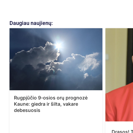
Daugiau naujienų:
Rugpjūčio 9-osios orų prognozė
Kaune: giedra ir šilta, vakare
debesuosis
„Drąsos! T