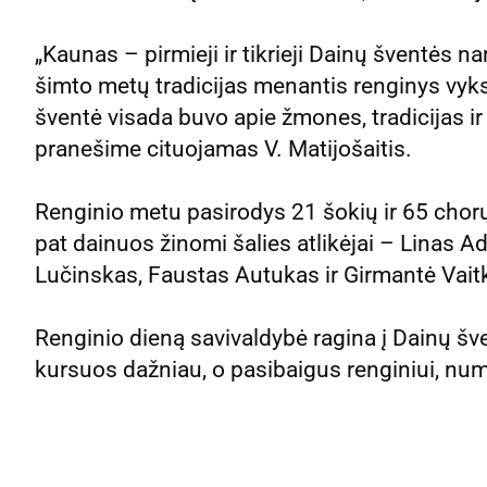
„Kaunas – pirmieji ir tikrieji Dainų šventės 
šimto metų tradicijas menantis renginys vyks
šventė visada buvo apie žmones, tradicijas ir 
pranešime cituojamas V. Matijošaitis.
Renginio metu pasirodys 21 šokių ir 65 chorų 
pat dainuos žinomi šalies atlikėjai – Linas A
Lučinskas, Faustas Autukas ir Girmantė Vait
Renginio dieną savivaldybė ragina į Dainų šve
kursuos dažniau, o pasibaigus renginiui, numa