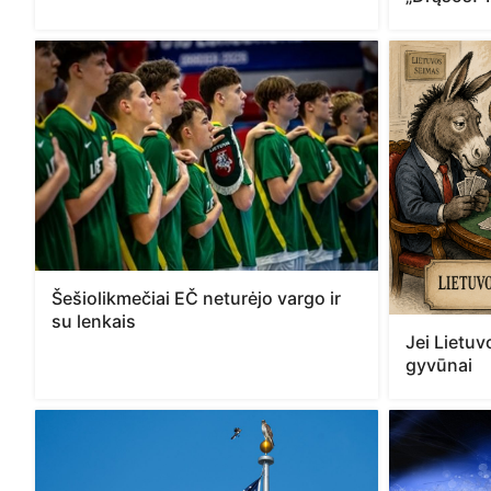
Šešiolikmečiai EČ neturėjo vargo ir
su lenkais
Jei Lietuv
gyvūnai