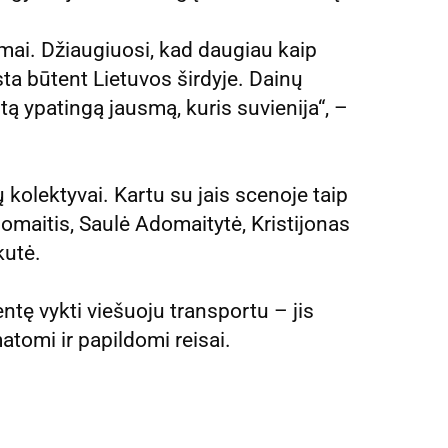
namai. Džiaugiuosi, kad daugiau kaip
ta būtent Lietuvos širdyje. Dainų
tą ypatingą jausmą, kuris suvienija“, –
kolektyvai. Kartu su jais scenoje taip
domaitis, Saulė Adomaitytė, Kristijonas
kutė.
ntę vykti viešuoju transportu – jis
tomi ir papildomi reisai.