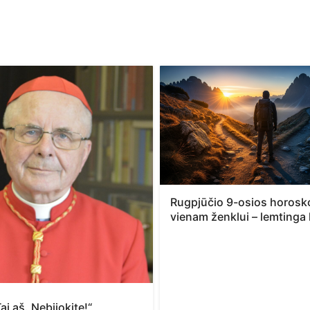
Rugpjūčio 9-osios horosk
vienam ženklui – lemtinga 
ai aš. Nebijokite!“