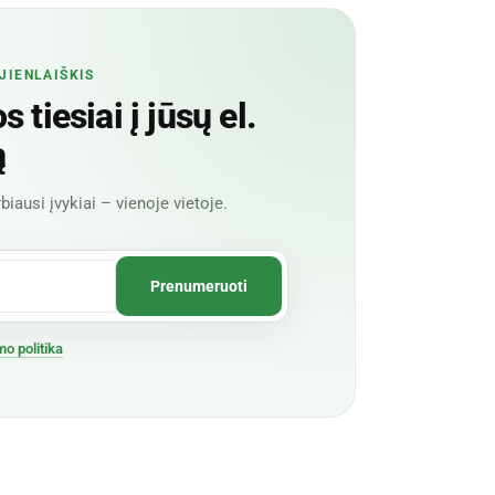
JIENLAIŠKIS
 tiesiai į jūsų el.
ą
biausi įvykiai – vienoje vietoje.
mo politika