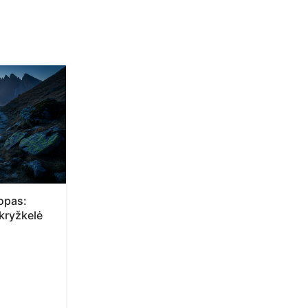
opas:
kryžkelė