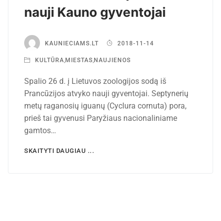
nauji Kauno gyventojai
KAUNIECIAMS.LT
2018-11-14
KULTŪRA
,
MIESTAS
,
NAUJIENOS
Spalio 26 d. į Lietuvos zoologijos sodą iš
Prancūzijos atvyko nauji gyventojai. Septynerių
metų raganosių iguanų (Cyclura cornuta) pora,
prieš tai gyvenusi Paryžiaus nacionaliniame
gamtos…
SKAITYTI DAUGIAU ...