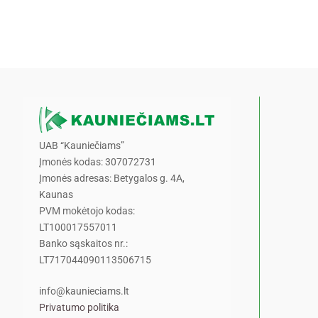
UAB “Kauniečiams”
Įmonės kodas: 307072731
Įmonės adresas: Betygalos g. 4A,
Kaunas
PVM mokėtojo kodas:
LT100017557011
Banko sąskaitos nr.:
LT717044090113506715
info@kaunieciams.lt
Privatumo politika