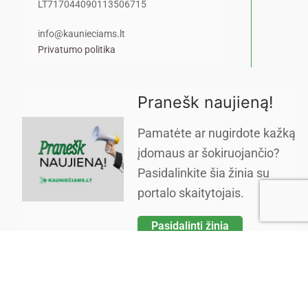
LT717044090113506715
info@kaunieciams.lt
Privatumo politika
Pranešk naujieną!
Pamatėte ar nugirdote kažką
įdomaus ar šokiruojančio?
Pasidalinkite šia žinia su
portalo skaitytojais.
Pasidalinti žinia
Copyright © 2026 Kauniečiams kasdienės naujienos