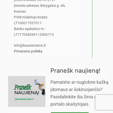
Įmonės adresas: Betygalos g. 4A,
Kaunas
PVM mokėtojo kodas:
LT100017557011
Banko sąskaitos nr.:
LT717044090113506715
info@kaunieciams.lt
Privatumo politika
Pranešk naujieną!
Pamatėte ar nugirdote kažką
įdomaus ar šokiruojančio?
Pasidalinkite šia žinia su
portalo skaitytojais.