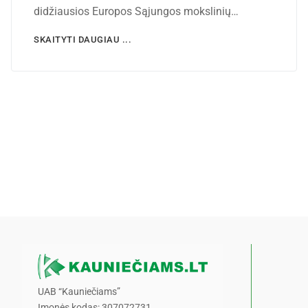
didžiausios Europos Sąjungos mokslinių…
SKAITYTI DAUGIAU ...
UAB “Kauniečiams”
Įmonės kodas: 307072731