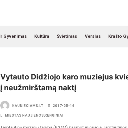
Ir Gyvenimas
Kultūra
Švietimas
Verslas
Krašto G
Vytauto Didžiojo karo muziejus kvi
į neužmirštamą naktį
KAUNIECIAMS.LT
2017-05-16
MIESTAS
,
NAUJIENOS
,
RENGINIAI
Tarptautinė muziejų taryba (ICOM) kasmet inicijuoja Tarptautinės