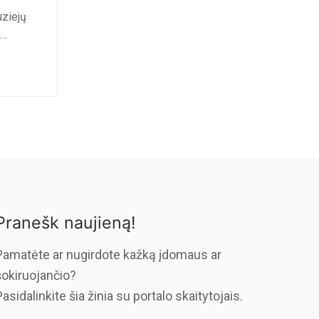
uziejų
–…
Pranešk naujieną!
Pamatėte ar nugirdote kažką įdomaus ar
šokiruojančio?
Pasidalinkite šia žinia su portalo skaitytojais.