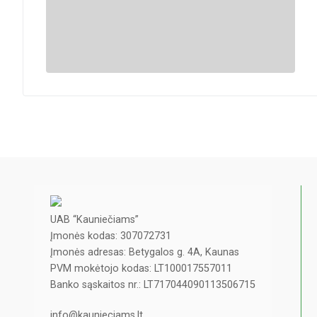
UAB “Kauniečiams”
Įmonės kodas: 307072731
Įmonės adresas: Betygalos g. 4A, Kaunas
PVM mokėtojo kodas: LT100017557011
Banko sąskaitos nr.: LT717044090113506715
info@kaunieciams.lt