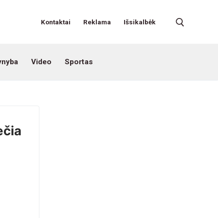
Kontaktai
Reklama
Išsikalbėk
ynyba
Video
Sportas
ečia