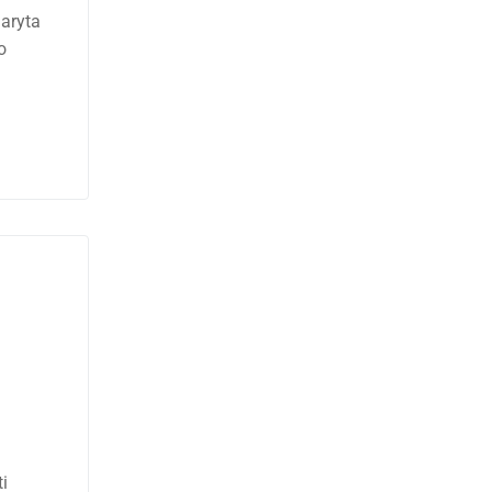
daryta
o
i