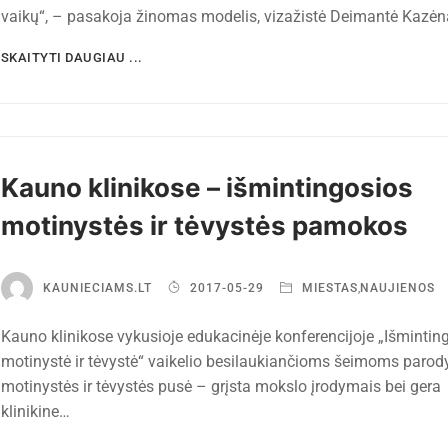
vaikų“, – pasakoja žinomas modelis, vizažistė Deimantė Kazėn
SKAITYTI DAUGIAU ...
Kauno klinikose – išmintingosios
motinystės ir tėvystės pamokos
KAUNIECIAMS.LT
2017-05-29
MIESTAS
,
NAUJIENOS
Kauno klinikose vykusioje edukacinėje konferencijoje „Išminting
motinystė ir tėvystė“ vaikelio besilaukiančioms šeimoms parody
motinystės ir tėvystės pusė – grįsta mokslo įrodymais bei gera
klinikine…