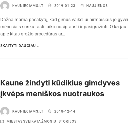
KAUNIECIAMS.LT
2019-01-23
NAUJIENOS
Dažna mama pasakytų, kad gimus vaikeliui pirmaisiais jo gyv
mėnesiais sunku rasti laiko nusiprausti ir pasigražinti. O ką jau 
apie kitas grožio procedūras ar…
SKAITYTI DAUGIAU ...
Kaune žindyti kūdikius gimdyves
įkvėps meniškos nuotraukos
KAUNIECIAMS.LT
2018-12-14
MIESTAS
,
SVEIKATA
,
ŽMONIŲ ISTORIJOS