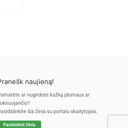
Pranešk naujieną!
amatėte ar nugirdote kažką įdomaus ar
okiruojančio?
asidalinkite šia žinia su portalo skaitytojais.
Pasidalinti žinia