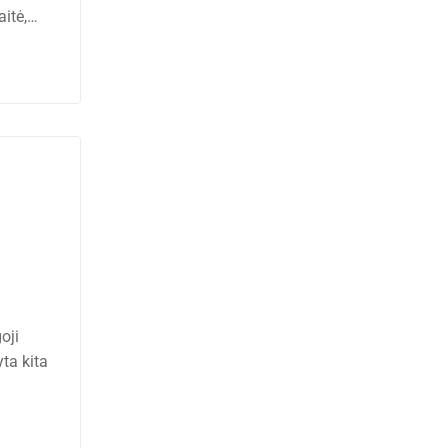
aitė,…
oji
ta kita