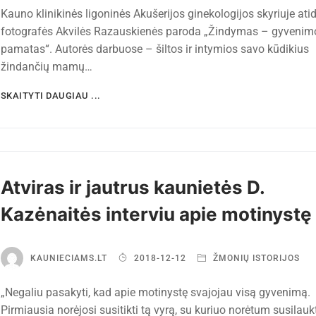
Kauno klinikinės ligoninės Akušerijos ginekologijos skyriuje ati
fotografės Akvilės Razauskienės paroda „Žindymas – gyvenim
pamatas“. Autorės darbuose – šiltos ir intymios savo kūdikius
žindančių mamų…
SKAITYTI DAUGIAU ...
Atviras ir jautrus kaunietės D.
Kazėnaitės interviu apie motinystę
KAUNIECIAMS.LT
2018-12-12
ŽMONIŲ ISTORIJOS
„Negaliu pasakyti, kad apie motinystę svajojau visą gyvenimą.
Pirmiausia norėjosi susitikti tą vyrą, su kuriuo norėtum susilaukt