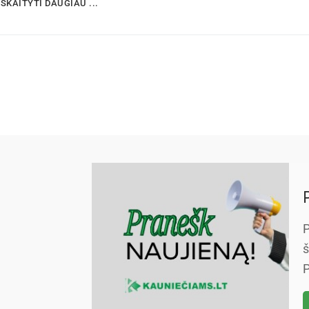
SKAITYTI DAUGIAU ...
P
š
P