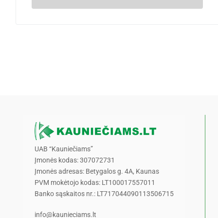
UAB “Kauniečiams”
Įmonės kodas: 307072731
Įmonės adresas: Betygalos g. 4A, Kaunas
PVM mokėtojo kodas: LT100017557011
Banko sąskaitos nr.: LT717044090113506715
info@kaunieciams.lt