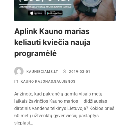
Aplink Kauno marias
keliauti kviečia nauja
programėlė
KAUNIECIAMS.LT
2019-03-01
KAUNO RAJONAS
,
NAUJIENOS
Ar žinote, kad pakrančių gamta visais metų
laikais žavinčios Kauno marios – didžiausias
dirbtinis vandens telkinys Lietuvoje? Kokios prieš
60 metų užtvenktų gyvenviečių paslaptys
slepiasi…