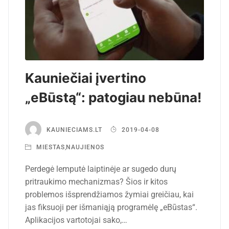
Kauniečiai įvertino
„eBūstą“: patogiau nebūna!
KAUNIECIAMS.LT
2019-04-08
MIESTAS
,
NAUJIENOS
Perdegė lemputė laiptinėje ar sugedo durų
pritraukimo mechanizmas? Šios ir kitos
problemos išsprendžiamos žymiai greičiau, kai
jas fiksuoji per išmaniąją programėlę „eBūstas“.
Aplikacijos vartotojai sako,…