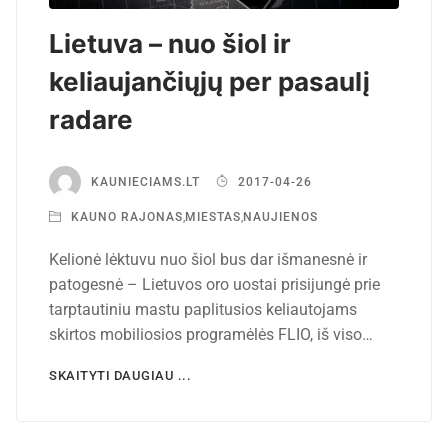
Lietuva – nuo šiol ir
keliaujančiųjų per pasaulį
radare
KAUNIECIAMS.LT
2017-04-26
KAUNO RAJONAS
,
MIESTAS
,
NAUJIENOS
Kelionė lėktuvu nuo šiol bus dar išmanesnė ir
patogesnė – Lietuvos oro uostai prisijungė prie
tarptautiniu mastu paplitusios keliautojams
skirtos mobiliosios programėlės FLIO, iš viso…
SKAITYTI DAUGIAU ...