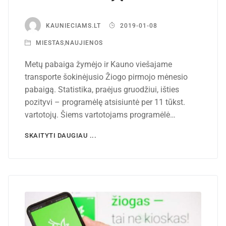
KAUNIECIAMS.LT
2019-01-08
MIESTAS
,
NAUJIENOS
Metų pabaiga žymėjo ir Kauno viešajame
transporte šokinėjusio Žiogo pirmojo mėnesio
pabaigą. Statistika, praėjus gruodžiui, išties
pozityvi – programėlę atsisiuntė per 11 tūkst.
vartotojų. Šiems vartotojams programėlė…
SKAITYTI DAUGIAU ...