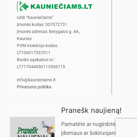
UAB “Kauniečiams”
Įmonės kodas: 307072731
Įmonės adresas: Betygalos g. 4A,
Kaunas
PVM mokėtojo kodas:
LT100017557011
Banko sąskaitos nr.:
LT717044090113506715
info@kaunieciams.lt
Privatumo politika
Pranešk naujieną!
Pamatėte ar nugirdote kažką
įdomaus ar šokiruojančio?