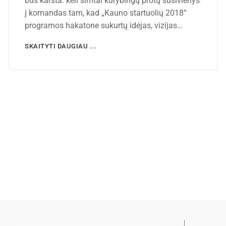
bus karšta: keli šimtai kūrybingų protų susivienys
į komandas tam, kad „Kauno startuolių 2018“
programos hakatone sukurtų idėjas, vizijas…
SKAITYTI DAUGIAU ...