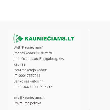
UAB “Kauniečiams”
Įmonės kodas: 307072731
Įmonės adresas: Betygalos g. 4A,
Kaunas
PVM mokėtojo kodas:
LT100017557011
Banko sąskaitos nr.:
LT717044090113506715
info@kaunieciams.lt
Privatumo politika