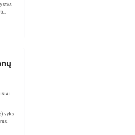
gystės
ti…
onų
INIAI
6) vyks
ras.