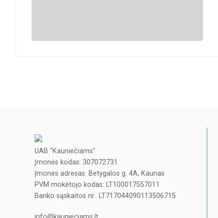
UAB “Kauniečiams”
Įmonės kodas: 307072731
Įmonės adresas: Betygalos g. 4A, Kaunas
PVM mokėtojo kodas: LT100017557011
Banko sąskaitos nr.: LT717044090113506715
info@kaunieciams.lt