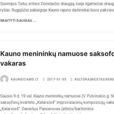
Suomijos Turku srities Donelaičio draugiją sieja ilgamečiai drau
ryšiai. Rugpjūčio pabaigoje Kauno rajono dailininkai buvo pakvies
SKAITYTI DAUGIAU ...
Kauno menininkų namuose saksof
vakaras
KAUNIECIAMS.LT
2017-01-05
KULTŪRA
,
MIESTAS
,
RENG
Sausio 9 d. 19 val. Kauno menininkų namuose (V. Putvinskio g. 5
saksofonų kvarteto „Katarsis4“ improvizacinių kompozicijų vaka
„Katarsis4“: Danielius Pancerovas (altinis/baritoninis