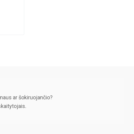
maus ar šokiruojančio?
skaitytojais.