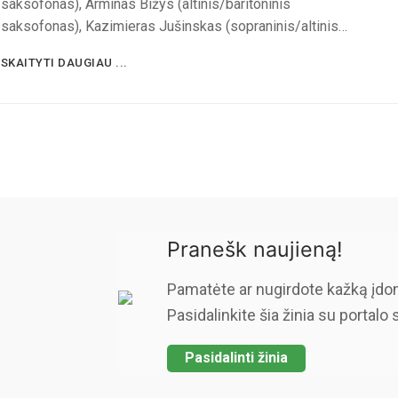
saksofonas), Arminas Bižys (altinis/baritoninis
saksofonas), Kazimieras Jušinskas (sopraninis/altinis…
SKAITYTI DAUGIAU ...
Pranešk naujieną!
Pamatėte ar nugirdote kažką įdo
Pasidalinkite šia žinia su portalo 
Pasidalinti žinia