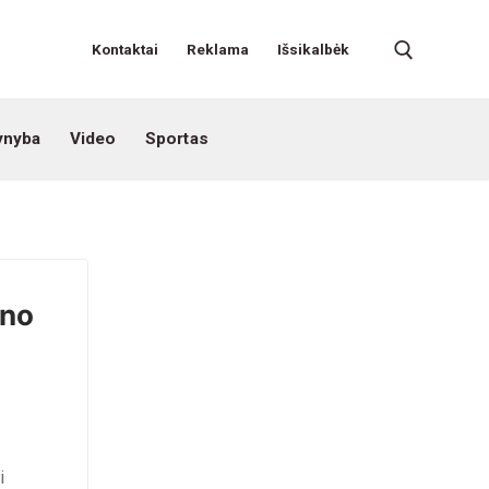
Kontaktai
Reklama
Išsikalbėk
ynyba
Video
Sportas
uno
i