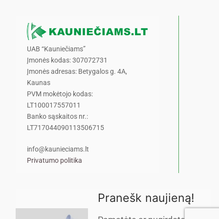
UAB “Kauniečiams”
Įmonės kodas: 307072731
Įmonės adresas: Betygalos g. 4A,
Kaunas
PVM mokėtojo kodas:
LT100017557011
Banko sąskaitos nr.:
LT717044090113506715
info@kaunieciams.lt
Privatumo politika
Pranešk naujieną!