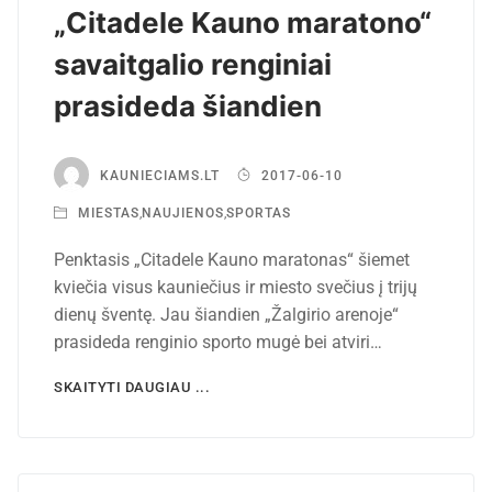
„Citadele Kauno maratono“
savaitgalio renginiai
prasideda šiandien
KAUNIECIAMS.LT
2017-06-10
MIESTAS
,
NAUJIENOS
,
SPORTAS
Penktasis „Citadele Kauno maratonas“ šiemet
kviečia visus kauniečius ir miesto svečius į trijų
dienų šventę. Jau šiandien „Žalgirio arenoje“
prasideda renginio sporto mugė bei atviri…
SKAITYTI DAUGIAU ...