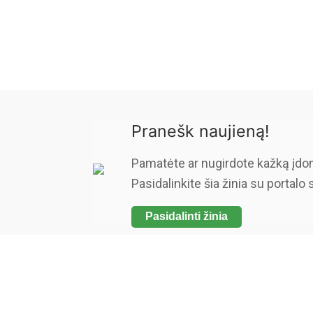
Pranešk naujieną!
Pamatėte ar nugirdote kažką įdo
Pasidalinkite šia žinia su portalo 
Pasidalinti žinia