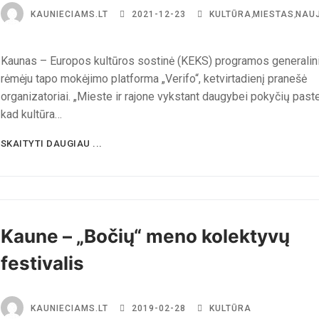
KAUNIECIAMS.LT
2021-12-23
KULTŪRA
,
MIESTAS
,
NAU
Kaunas – Europos kultūros sostinė (KEKS) programos generalin
rėmėju tapo mokėjimo platforma „Verifo“, ketvirtadienį pranešė
organizatoriai. „Mieste ir rajone vykstant daugybei pokyčių past
kad kultūra…
SKAITYTI DAUGIAU ...
Kaune – „Bočių“ meno kolektyvų
festivalis
KAUNIECIAMS.LT
2019-02-28
KULTŪRA