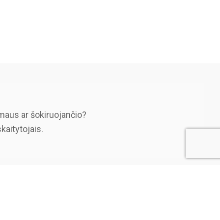
maus ar šokiruojančio?
skaitytojais.