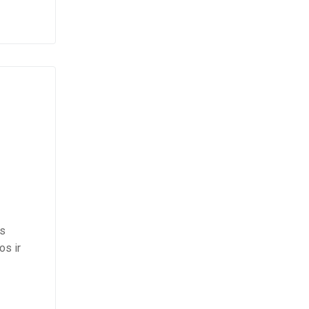
ės
os ir