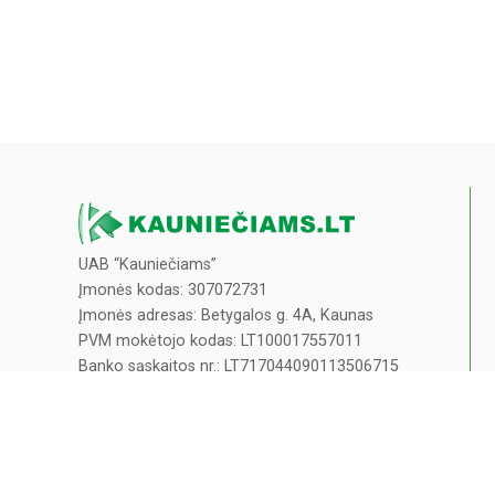
UAB “Kauniečiams”
Įmonės kodas: 307072731
Įmonės adresas: Betygalos g. 4A, Kaunas
PVM mokėtojo kodas: LT100017557011
Banko sąskaitos nr.: LT717044090113506715
info@kaunieciams.lt
Privatumo politika