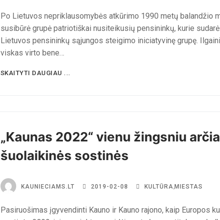
Po Lietuvos nepriklausomybės atkūrimo 1990 metų balandžio 
susibūrė grupė patriotiškai nusiteikusių pensininkų, kurie sudarė
Lietuvos pensininkų sąjungos steigimo iniciatyvinę grupę. Ilgaini
viskas virto bene…
SKAITYTI DAUGIAU ...
„Kaunas 2022“ vienu žingsniu arči
šuolaikinės sostinės
KAUNIECIAMS.LT
2019-02-08
KULTŪRA
,
MIESTAS
Pasiruošimas įgyvendinti Kauno ir Kauno rajono, kaip Europos ku