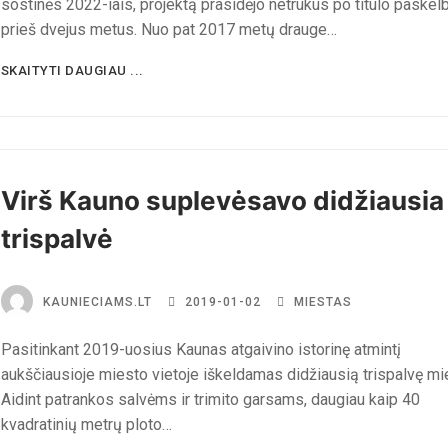
sostinės 2022-iais, projektą prasidėjo netrukus po titulo paskel
prieš dvejus metus. Nuo pat 2017 metų drauge…
SKAITYTI DAUGIAU ...
Virš Kauno suplevėsavo didžiausia
trispalvė
KAUNIECIAMS.LT
2019-01-02
MIESTAS
Pasitinkant 2019-uosius Kaunas atgaivino istorinę atmintį
aukščiausioje miesto vietoje iškeldamas didžiausią trispalvę mi
Aidint patrankos salvėms ir trimito garsams, daugiau kaip 40
kvadratinių metrų ploto…