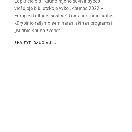
Lapkričio 5 d. Kauno rajono savivaldybės
viešojoje bibliotekoje vyko „Kaunas 2022 –
Europos kultūros sostinė” komandos inicijuotas
kūrybinio rašymo seminaras, skirtas programai
„Mitinis Kauno žvėris”…
SKAITYTI DAUGIAU ...