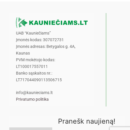
UAB “Kauniečiams”
Įmonės kodas: 307072731
Įmonės adresas: Betygalos g. 4A,
Kaunas
PVM mokėtojo kodas:
LT100017557011
Banko sąskaitos nr.:
LT717044090113506715
info@kaunieciams.lt
Privatumo politika
Pranešk naujieną!