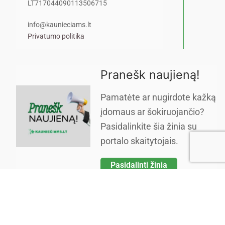
LT717044090113506715
info@kaunieciams.lt
Privatumo politika
Pranešk naujieną!
Pamatėte ar nugirdote kažką
įdomaus ar šokiruojančio?
Pasidalinkite šia žinia su
portalo skaitytojais.
Pasidalinti žinia
Copyright © 2026 Kauniečiams kasdienės naujienos