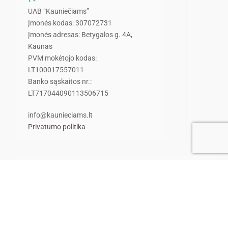
UAB “Kauniečiams”
Įmonės kodas: 307072731
Įmonės adresas: Betygalos g. 4A,
Kaunas
PVM mokėtojo kodas:
LT100017557011
Banko sąskaitos nr.:
LT717044090113506715
info@kaunieciams.lt
Privatumo politika
Pranešk naujieną!
Pamatėte ar nugirdote kažką
įdomaus ar šokiruojančio?
Pasidalinkite šia žinia su