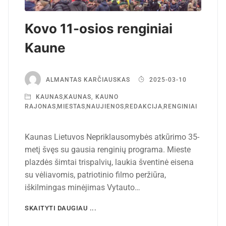
Kovo 11-osios renginiai
Kaune
ALMANTAS KARČIAUSKAS
2025-03-10
KAUNAS
,
KAUNAS, KAUNO
RAJONAS
,
MIESTAS
,
NAUJIENOS
,
REDAKCIJA
,
RENGINIAI
Kaunas Lietuvos Nepriklausomybės atkūrimo 35-
metį švęs su gausia renginių programa. Mieste
plazdės šimtai trispalvių, laukia šventinė eisena
su vėliavomis, patriotinio filmo peržiūra,
iškilmingas minėjimas Vytauto…
SKAITYTI DAUGIAU ...