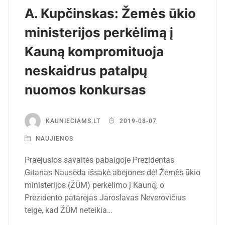
A. Kupčinskas: Žemės ūkio
ministerijos perkėlimą į
Kauną kompromituoja
neskaidrus patalpų
nuomos konkursas
KAUNIECIAMS.LT
2019-08-07
NAUJIENOS
Praėjusios savaitės pabaigoje Prezidentas
Gitanas Nausėda išsakė abejones dėl Žemės ūkio
ministerijos (ŽŪM) perkėlimo į Kauną, o
Prezidento patarėjas Jaroslavas Neverovičius
teigė, kad ŽŪM neteikia…