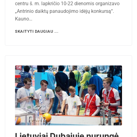
centru š. m. lapkričio 10-22 dienomis organizavo
„Antrinio daiktų panaudojimo idėjų konkursą“.
Kauno…
SKAITYTI DAUGIAU ...
Lietuviai Dubajuje nurungė