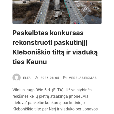
Paskelbtas konkursas
rekonstruoti paskutinįjį
Kleboniškio tiltą ir viaduką
ties Kaunu
ELTA
2025-08-05
VERSLAS
,
EISMAS
Vilnius, rugpjūčio 5 d. (ELTA). Už valstybinės
reikšmės kelių plėtrą atsakinga įmonė „Via
Lietuva“ paskelbė konkursą paskutiniojo
Kleboniškio tilto per Nerį ir viaduko per Jonavos