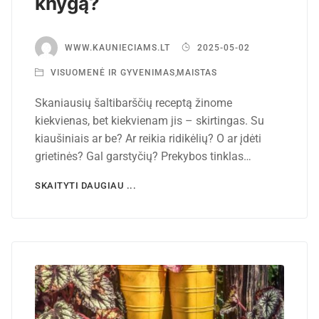
knygą?
WWW.KAUNIECIAMS.LT
2025-05-02
VISUOMENĖ IR GYVENIMAS
,
MAISTAS
Skaniausių šaltibarščių receptą žinome
kiekvienas, bet kiekvienam jis – skirtingas. Su
kiaušiniais ar be? Ar reikia ridikėlių? O ar įdėti
grietinės? Gal garstyčių? Prekybos tinklas…
SKAITYTI DAUGIAU ...