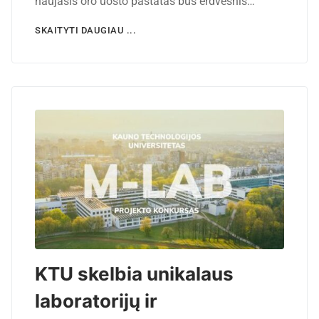
naujasis oro uosto pastatas bus erdvesnis…
SKAITYTI DAUGIAU ...
KTU skelbia unikalaus
laboratorijų ir