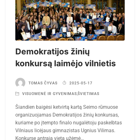
Demokratijos žinių
konkursą laimėjo vilnietis
TOMAS ČYVAS
2025-05-17
VISUOMENĖ IR GYVENIMAS
,
ŠVIETIMAS
Šiandien baigėsi ketvirtą kartą Seimo rūmuose
organizuojamas Demokratijos žinių konkursas,
kuriame po įtempto finalo nugalėtoju paskelbtas
Vilniaus licėjaus gimnazistas Ugnius Vilimas.
Konkurse antrąją vietą užėmė…