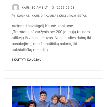
KAUNIECIAMS.LT
2025-05-08
KAUNAS, KAUNO RAJONAS
,
KULTŪRA
,
MIESTAS
Ateinantį savaitgalį Kaune, konkurse,
„Tramtatulis“ varžysis per 200 jaunųjų folkloro
atlikėjų iš visos Lietuvos. Nuo liaudies dainų iki
pasakojimų, nuo žemaitiškų sakmių iki
aukštaitiškų melodijų…
SKAITYTI DAUGIAU ...