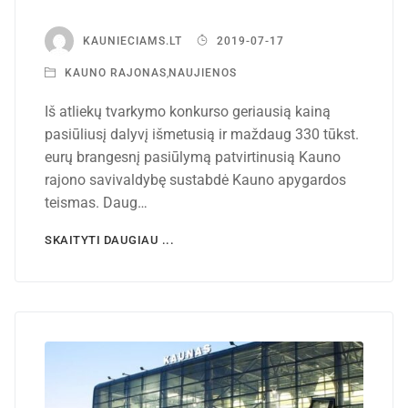
KAUNIECIAMS.LT
2019-07-17
KAUNO RAJONAS
,
NAUJIENOS
Iš atliekų tvarkymo konkurso geriausią kainą
pasiūliusį dalyvį išmetusią ir maždaug 330 tūkst.
eurų brangesnį pasiūlymą patvirtinusią Kauno
rajono savivaldybę sustabdė Kauno apygardos
teismas. Daug…
SKAITYTI DAUGIAU ...