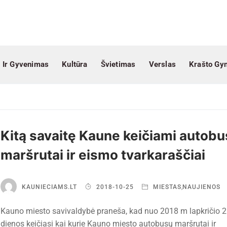
 Ir Gyvenimas
Kultūra
Švietimas
Verslas
Krašto Gy
Kitą savaitę Kaune keičiami autob
maršrutai ir eismo tvarkaraščiai
KAUNIECIAMS.LT
2018-10-25
MIESTAS
,
NAUJIENOS
Kauno miesto savivaldybė praneša, kad nuo 2018 m lapkričio 2
dienos keičiasi kai kurie Kauno miesto autobusų maršrutai ir