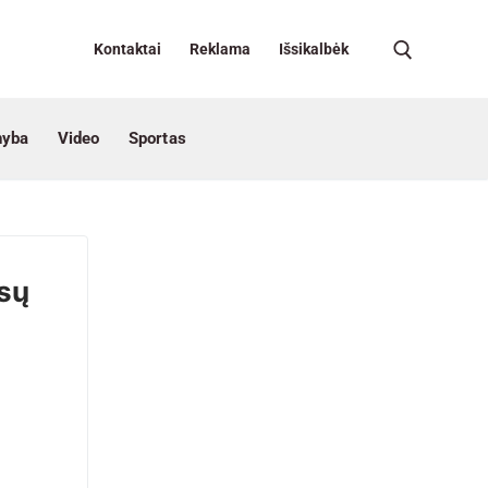
Kontaktai
Reklama
Išsikalbėk
nyba
Video
Sportas
usų