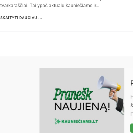
tvarkaraščiai. Tai ypač aktualu kauniečiams ir…
SKAITYTI DAUGIAU ...
P
š
P