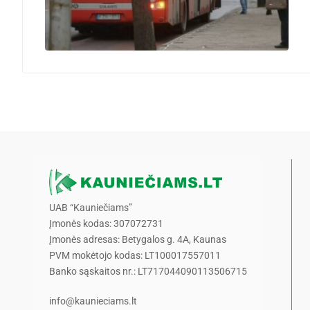
UAB “Kauniečiams”
Įmonės kodas: 307072731
Įmonės adresas: Betygalos g. 4A, Kaunas
PVM mokėtojo kodas: LT100017557011
Banko sąskaitos nr.: LT717044090113506715
info@kaunieciams.lt