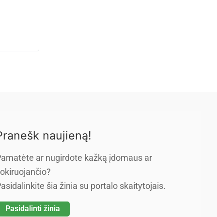
Pranešk naujieną!
amatėte ar nugirdote kažką įdomaus ar
okiruojančio?
asidalinkite šia žinia su portalo skaitytojais.
Pasidalinti žinia