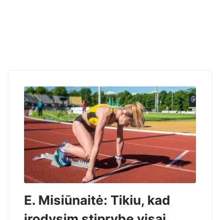
E. Misiūnaitė: Tikiu, kad
įrodysim stiprybę visai