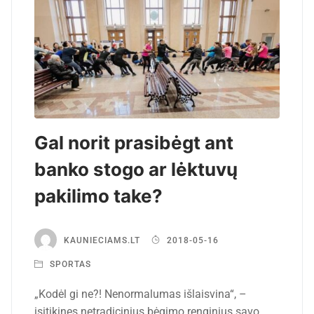
Gal norit prasibėgt ant
banko stogo ar lėktuvų
pakilimo take?
KAUNIECIAMS.LT
2018-05-16
SPORTAS
„Kodėl gi ne?! Nenormalumas išlaisvina“, –
įsitikinęs netradicinius bėgimo renginius savo