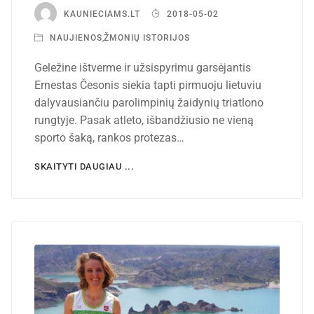
KAUNIECIAMS.LT
2018-05-02
NAUJIENOS
,
ŽMONIŲ ISTORIJOS
Geležine ištverme ir užsispyrimu garsėjantis
Ernestas Česonis siekia tapti pirmuoju lietuviu
dalyvausiančiu parolimpinių žaidynių triatlono
rungtyje. Pasak atleto, išbandžiusio ne vieną
sporto šaką, rankos protezas…
SKAITYTI DAUGIAU ...