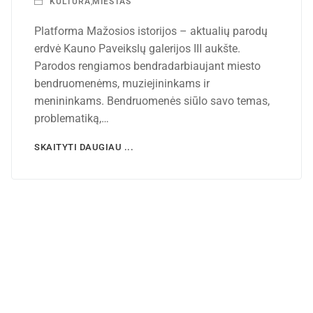
KULTŪRA
,
MIESTAS
Platforma Mažosios istorijos – aktualių parodų
erdvė Kauno Paveikslų galerijos III aukšte.
Parodos rengiamos bendradarbiaujant miesto
bendruomenėms, muziejininkams ir
menininkams. Bendruomenės siūlo savo temas,
problematiką,…
SKAITYTI DAUGIAU ...