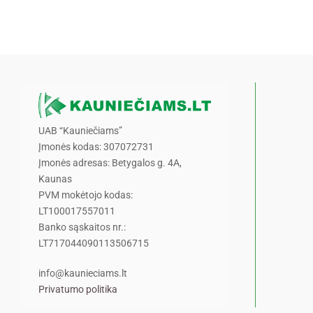
UAB “Kauniečiams”
Įmonės kodas: 307072731
Įmonės adresas: Betygalos g. 4A,
Kaunas
PVM mokėtojo kodas:
LT100017557011
Banko sąskaitos nr.:
LT717044090113506715
info@kaunieciams.lt
Privatumo politika