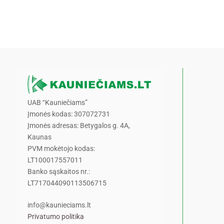
UAB “Kauniečiams”
Įmonės kodas: 307072731
Įmonės adresas: Betygalos g. 4A,
Kaunas
PVM mokėtojo kodas:
LT100017557011
Banko sąskaitos nr.:
LT717044090113506715
info@kaunieciams.lt
Privatumo politika