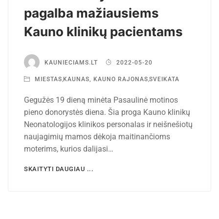
pagalba mažiausiems
Kauno klinikų pacientams
KAUNIECIAMS.LT
2022-05-20
MIESTAS
,
KAUNAS, KAUNO RAJONAS
,
SVEIKATA
Gegužės 19 dieną minėta Pasaulinė motinos
pieno donorystės diena. Šia proga Kauno klinikų
Neonatologijos klinikos personalas ir neišnešiotų
naujagimių mamos dėkoja maitinančioms
moterims, kurios dalijasi…
SKAITYTI DAUGIAU ...