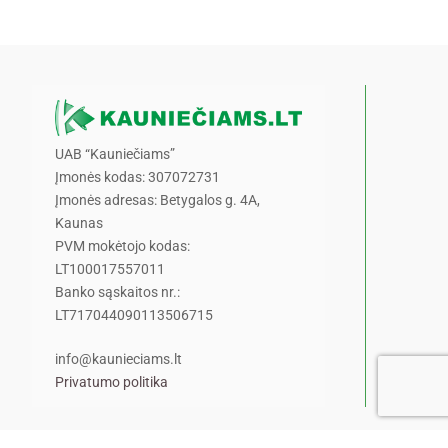
UAB “Kauniečiams”
Įmonės kodas: 307072731
Įmonės adresas: Betygalos g. 4A,
Kaunas
PVM mokėtojo kodas:
LT100017557011
Banko sąskaitos nr.:
LT717044090113506715
info@kaunieciams.lt
Privatumo politika