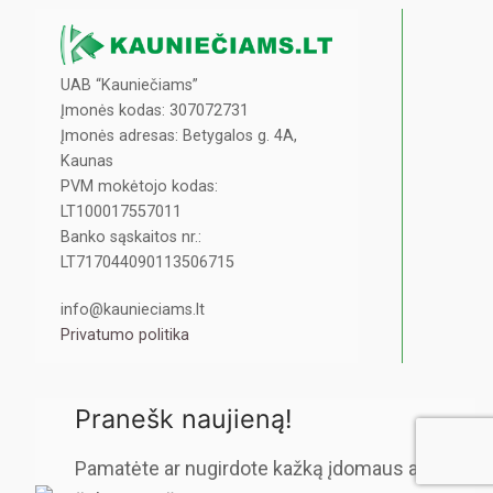
UAB “Kauniečiams”
Įmonės kodas: 307072731
Įmonės adresas: Betygalos g. 4A,
Kaunas
PVM mokėtojo kodas:
LT100017557011
Banko sąskaitos nr.:
LT717044090113506715
info@kaunieciams.lt
Privatumo politika
Pranešk naujieną!
Pamatėte ar nugirdote kažką įdomaus ar