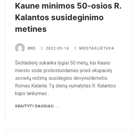
Kaune minimos 50-osios R.
Kalantos susideginimo
metines
BNS
2022-05-14
MIESTAS
,
LIETUVA
Šeštadienį sukanka lygiai 50 metų, kai Kauno
miesto sode protestuodamas prieš okupacinį
sovietų režimą susidegino devyniolikmetis
Romas Kalanta. Tą dieną numatytas R. Kalantos
kapo lankymas…
SKAITYTI DAUGIAU ...