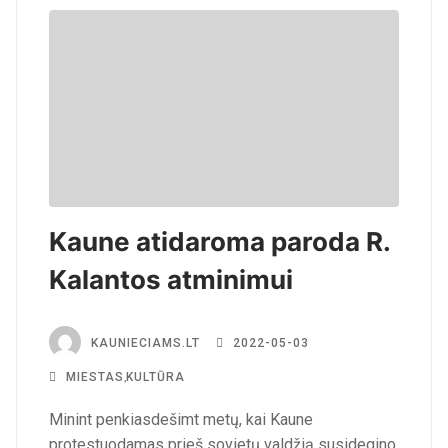
Kaune atidaroma paroda R.
Kalantos atminimui
KAUNIECIAMS.LT
2022-05-03
MIESTAS
,
KULTŪRA
Minint penkiasdešimt metų, kai Kaune
protestuodamas prieš sovietų valdžią susidegino